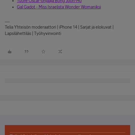
Tuore Oscar-ohjaaja Bong Joon-Ho
Gal Gadot - Miss Israelista Wonder Womaniksi
Telia Yhteisön moderaattori | iPhone 14 | Sarjat ja elokuvat |
Lapsilähettiläs | Työhyvinvointi