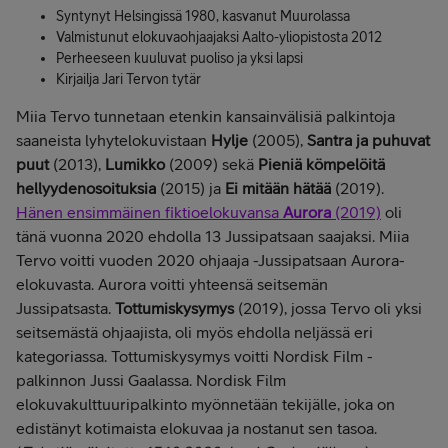
Syntynyt Helsingissä 1980, kasvanut Muurolassa
Valmistunut elokuvaohjaajaksi Aalto-yliopistosta 2012
Perheeseen kuuluvat puoliso ja yksi lapsi
Kirjailja Jari Tervon tytär
Miia Tervo tunnetaan etenkin kansainvälisiä palkintoja
saaneista lyhytelokuvistaan
Hylje
(2005),
Santra ja puhuvat
puut
(2013),
Lumikko
(2009) sekä
Pieniä kömpelöitä
hellyydenosoituksia
(2015) ja
Ei mitään hätää
(2019).
Hänen ensimmäinen fiktioelokuvansa
Aurora
(2019)
oli
tänä vuonna 2020 ehdolla 13 Jussipatsaan saajaksi. Miia
Tervo voitti vuoden 2020 ohjaaja -Jussipatsaan Aurora-
elokuvasta. Aurora voitti yhteensä seitsemän
Jussipatsasta.
Tottumiskysymys
(2019), jossa Tervo oli yksi
seitsemästä ohjaajista, oli myös ehdolla neljässä eri
kategoriassa. Tottumiskysymys voitti Nordisk Film -
palkinnon Jussi Gaalassa. Nordisk Film
elokuvakulttuuripalkinto myönnetään tekijälle, joka on
edistänyt kotimaista elokuvaa ja nostanut sen tasoa.