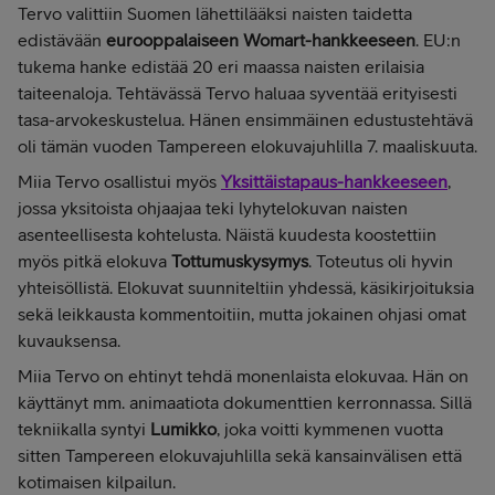
Tervo valittiin Suomen lähettilääksi naisten taidetta
edistävään
eurooppalaiseen Womart-hankkeeseen
. EU:n
tukema hanke edistää 20 eri maassa naisten erilaisia
taiteenaloja. Tehtävässä Tervo haluaa syventää erityisesti
tasa-arvokeskustelua. Hänen ensimmäinen edustustehtävä
oli tämän vuoden Tampereen elokuvajuhlilla 7. maaliskuuta.
Miia Tervo osallistui myös
Yksittäistapaus-hankkeeseen
,
jossa yksitoista ohjaajaa teki lyhytelokuvan naisten
asenteellisesta kohtelusta. Näistä kuudesta koostettiin
myös pitkä elokuva
Tottumuskysymys
. Toteutus oli hyvin
yhteisöllistä. Elokuvat suunniteltiin yhdessä, käsikirjoituksia
sekä leikkausta kommentoitiin, mutta jokainen ohjasi omat
kuvauksensa.
Miia Tervo on ehtinyt tehdä monenlaista elokuvaa. Hän on
käyttänyt mm. animaatiota dokumenttien kerronnassa. Sillä
tekniikalla syntyi
Lumikko
, joka voitti kymmenen vuotta
sitten Tampereen elokuvajuhlilla sekä kansainvälisen että
kotimaisen kilpailun.