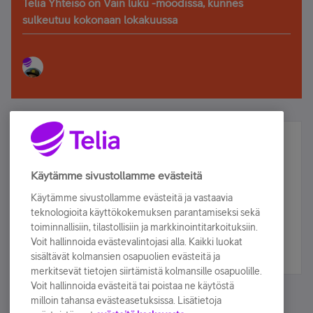
Telia Yhteisö on Vain luku -moodissa, kunnes
sulkeutuu kokonaan lokakuussa
Älä jää paitsi – osallistu ja voita!
Tilaa Telian uutiskirje ja olet mukana arvonnassa.
Käytämme sivustollamme evästeitä
Samalla saat parhaat asiakasedut suoraan
Käytämme sivustollamme evästeitä ja vastaavia
sähköpostiisi.
teknologioita käyttökokemuksen parantamiseksi sekä
toiminnallisiin, tilastollisiin ja markkinointitarkoituksiin.
Voit hallinnoida evästevalintojasi alla. Kaikki luokat
Tilaa nyt
sisältävät kolmansien osapuolien evästeitä ja
merkitsevät tietojen siirtämistä kolmansille osapuolille.
Voit hallinnoida evästeitä tai poistaa ne käytöstä
milloin tahansa evästeasetuksissa. Lisätietoja