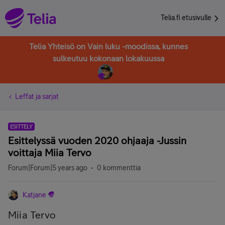
Telia.fi etusivulle
Telia Yhteisö on Vain luku -moodissa, kunnes
sulkeutuu kokonaan lokakuussa
Leffat ja sarjat
ESITTELY
Esittelyssä vuoden 2020 ohjaaja -Jussin
voittaja Miia Tervo
Forum|Forum|5 years ago
0 kommenttia
Katjane
Miia Tervo