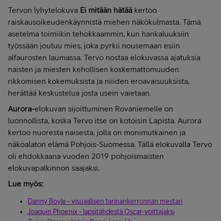
Tervon lyhytelokuva
Ei mitään hätää
kertoo
raiskausoikeudenkäynnistä miehen näkökulmasta. Tämä
asetelma toimiikin tehokkaammin, kun hankaluuksiin
työssään joutuu mies, joka pyrkii nousemaan esiin
alfaurosten laumassa. Tervo nostaa elokuvassa ajatuksia
naisten ja miesten kehollisen koskemattomuuden
rikkomisen kokemuksista ja niiiden eroavaisuuksista,
herättää keskustelua josta usein vaietaan.
Aurora-
elokuvan sijoittuminen Rovaniemelle on
luonnollista, koska Tervo itse on kotoisin Lapista. Aurora
kertoo nuoresta naisesta, jolla on monimutkainen ja
näköalaton elämä Pohjois-Suomessa. Tällä elokuvalla Tervo
oli ehdokkaana vuoden 2019 pohjoismaisten
elokuvapalkinnon saajaksi.
Lue myös:
Danny Boyle - visuaalisen tarinankerronnan mestari
Joaquin Phoenix - lapsitähdestä Oscar-voittajaksi