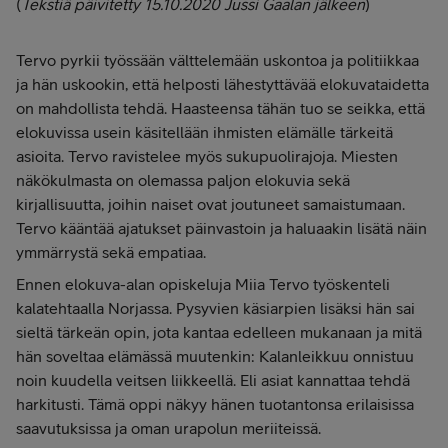
(
Tekstiä päivitetty 15.10.2020 Jussi Gaalan jälkeen
)
Tervo pyrkii työssään välttelemään uskontoa ja politiikkaa
ja hän uskookin, että helposti lähestyttävää elokuvataidetta
on mahdollista tehdä. Haasteensa tähän tuo se seikka, että
elokuvissa usein käsitellään ihmisten elämälle tärkeitä
asioita. Tervo ravistelee myös sukupuolirajoja. Miesten
näkökulmasta on olemassa paljon elokuvia sekä
kirjallisuutta, joihin naiset ovat joutuneet samaistumaan.
Tervo kääntää ajatukset päinvastoin ja haluaakin lisätä näin
ymmärrystä sekä empatiaa.
Ennen elokuva-alan opiskeluja Miia Tervo työskenteli
kalatehtaalla Norjassa. Pysyvien käsiarpien lisäksi hän sai
sieltä tärkeän opin, jota kantaa edelleen mukanaan ja mitä
hän soveltaa elämässä muutenkin: Kalanleikkuu onnistuu
noin kuudella veitsen liikkeellä. Eli asiat kannattaa tehdä
harkitusti. Tämä oppi näkyy hänen tuotantonsa erilaisissa
saavutuksissa ja oman urapolun meriiteissä.