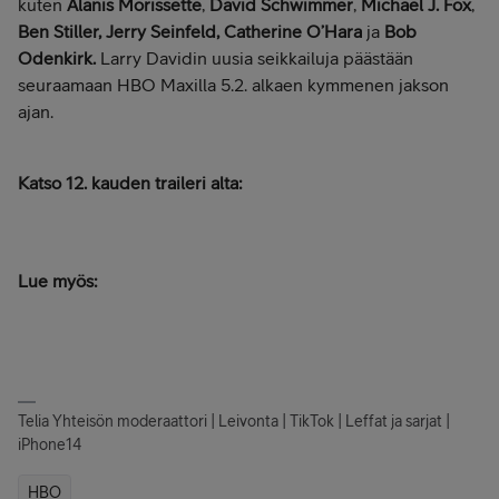
kuten
Alanis Morissette
,
David Schwimmer
,
Michael J. Fox
,
Ben Stiller, Jerry Seinfeld, Catherine O’Hara
ja
Bob
Odenkirk.
Larry Davidin uusia seikkailuja päästään
seuraamaan HBO Maxilla 5.2. alkaen kymmenen jakson
ajan.
Katso 12. kauden traileri alta:
Lue myös:
Telia Yhteisön moderaattori | Leivonta | TikTok | Leffat ja sarjat |
iPhone14
HBO