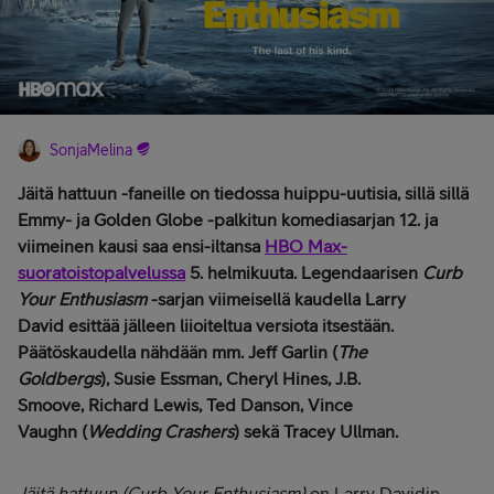
SonjaMelina
Jäitä hattuun -faneille on tiedossa huippu-uutisia, sillä sillä
Emmy- ja Golden Globe -palkitun komediasarjan 12. ja
viimeinen kausi saa ensi-iltansa
HBO Max-
suoratoistopalvelussa
5. helmikuuta. Legendaarisen
Curb
Your Enthusiasm
-sarjan viimeisellä kaudella Larry
David esittää jälleen liioiteltua versiota itsestään.
Päätöskaudella nähdään mm. Jeff Garlin (
The
Goldbergs
), Susie Essman, Cheryl Hines, J.B.
Smoove, Richard Lewis, Ted Danson, Vince
Vaughn (
Wedding Crashers
) sekä Tracey Ullman.
Jäitä hattuun (Curb Your Enthusiasm)
on Larry Davidin