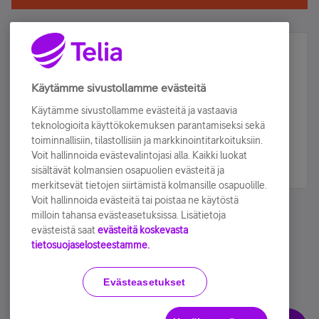
Älä jää paitsi – osallistu ja voita!
Tilaa Telian uutiskirje ja olet mukana arvonnassa.
Käytämme sivustollamme evästeitä
Samalla saat parhaat asiakasedut suoraan
Käytämme sivustollamme evästeitä ja vastaavia
sähköpostiisi.
teknologioita käyttökokemuksen parantamiseksi sekä
toiminnallisiin, tilastollisiin ja markkinointitarkoituksiin.
Voit hallinnoida evästevalintojasi alla. Kaikki luokat
Tilaa nyt
sisältävät kolmansien osapuolien evästeitä ja
merkitsevät tietojen siirtämistä kolmansille osapuolille.
Voit hallinnoida evästeitä tai poistaa ne käytöstä
milloin tahansa evästeasetuksissa. Lisätietoja
evästeistä saat
evästeitä koskevasta
tietosuojaselosteestamme.
Käyttöehdot
Accessibility statement
Evästeasetukset