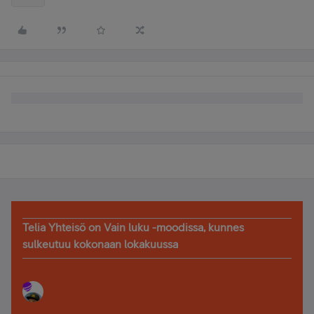
Telia Yhteisö on Vain luku -moodissa, kunnes
sulkeutuu kokonaan lokakuussa