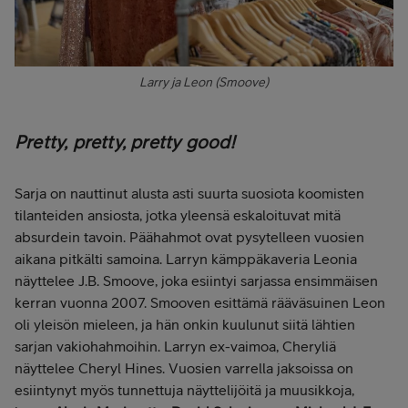
Larry ja Leon (Smoove)
Pretty, pretty, pretty good!
Sarja on nauttinut alusta asti suurta suosiota koomisten
tilanteiden ansiosta, jotka yleensä eskaloituvat mitä
absurdein tavoin. Päähahmot ovat pysytelleen vuosien
aikana pitkälti samoina. Larryn kämppäkaveria Leonia
näyttelee J.B. Smoove, joka esiintyi sarjassa ensimmäisen
kerran vuonna 2007. Smooven esittämä rääväsuinen Leon
oli yleisön mieleen, ja hän onkin kuulunut siitä lähtien
sarjan vakiohahmoihin. Larryn ex-vaimoa, Cheryliä
näyttelee Cheryl Hines. Vuosien varrella jaksoissa on
esiintynyt myös tunnettuja näyttelijöitä ja muusikkoja,