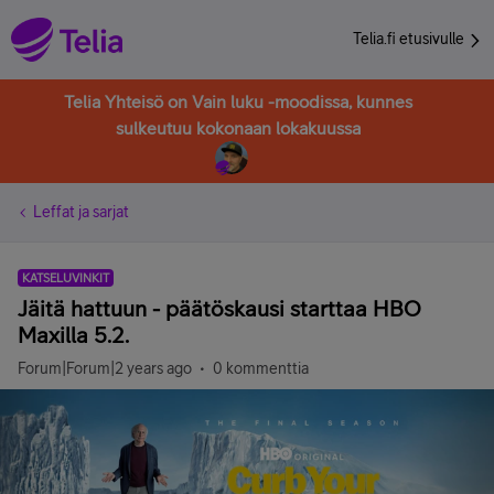
Telia.fi etusivulle
Telia Yhteisö on Vain luku -moodissa, kunnes
sulkeutuu kokonaan lokakuussa
Leffat ja sarjat
KATSELUVINKIT
Jäitä hattuun - päätöskausi starttaa HBO
Maxilla 5.2.
Forum|Forum|2 years ago
0 kommenttia