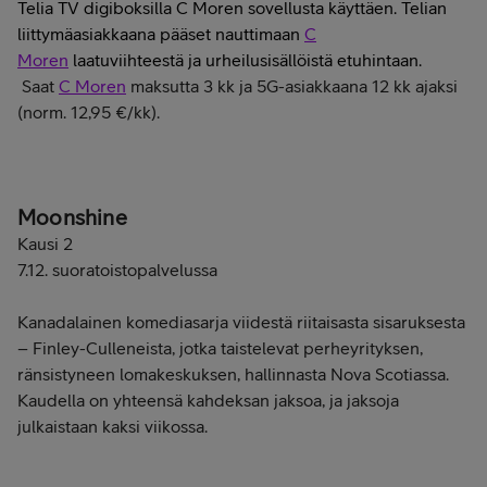
Telia TV digiboksilla C Moren sovellusta käyttäen. Telian
liittymäasiakkaana pääset nauttimaan
C
Moren
laatuviihteestä ja urheilusisällöistä etuhintaan.
Saat
C Moren
maksutta 3 kk ja 5G-asiakkaana 12 kk ajaksi
(norm.
12,95 €/kk).
Moonshine
Kausi 2
7.12. suoratoistopalvelussa
Kanadalainen komediasarja viidestä riitaisasta sisaruksesta
– Finley-Culleneista, jotka taistelevat perheyrityksen,
ränsistyneen lomakeskuksen, hallinnasta Nova Scotiassa.
Kaudella on yhteensä kahdeksan jaksoa, ja jaksoja
julkaistaan kaksi viikossa.