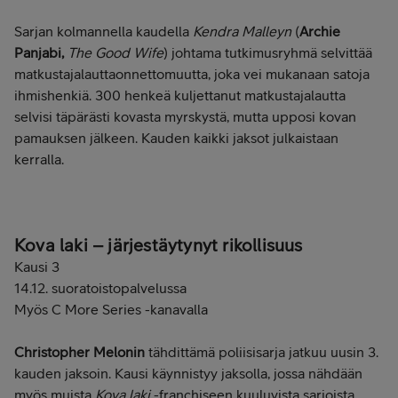
Sarjan kolmannella kaudella
Kendra Malleyn
(
Archie
Panjabi,
The Good Wife
) johtama tutkimusryhmä selvittää
matkustajalauttaonnettomuutta, joka vei mukanaan satoja
ihmishenkiä. 300 henkeä kuljettanut matkustajalautta
selvisi täpärästi kovasta myrskystä, mutta upposi kovan
pamauksen jälkeen. Kauden kaikki jaksot julkaistaan
kerralla.
Kova laki – järjestäytynyt rikollisuus
Kausi 3
14.12. suoratoistopalvelussa
Myös C More Series -kanavalla
Christopher Melonin
tähdittämä poliisisarja jatkuu uusin 3.
kauden jaksoin. Kausi käynnistyy jaksolla, jossa nähdään
myös muista
Kova laki
-franchiseen kuuluvista sarjoista