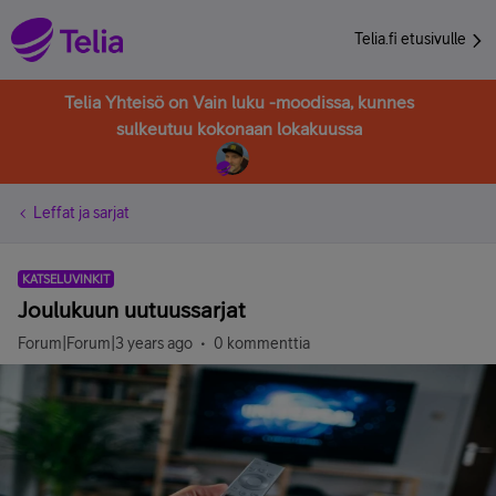
Telia.fi etusivulle
Telia Yhteisö on Vain luku -moodissa, kunnes
sulkeutuu kokonaan lokakuussa
Leffat ja sarjat
KATSELUVINKIT
Joulukuun uutuussarjat
Forum|Forum|3 years ago
0 kommenttia