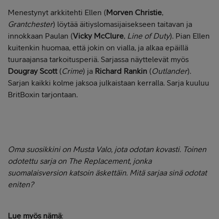
Menestynyt arkkitehti Ellen (
Morven Christie
,
Grantchester
) löytää äitiyslomasijaisekseen taitavan ja
innokkaan Paulan (
Vicky McClure
,
Line of Duty
). Pian Ellen
kuitenkin huomaa, että jokin on vialla, ja alkaa epäillä
tuuraajansa tarkoitusperiä. Sarjassa näyttelevät myös
Dougray Scott
(
Crime
) ja
Richard Rankin
(
Outlander
).
Sarjan kaikki kolme jaksoa julkaistaan kerralla. Sarja kuuluu
BritBoxin tarjontaan.
Oma suosikkini on Musta Valo, jota odotan kovasti. Toinen
odotettu sarja on The Replacement, jonka
suomalaisversion katsoin äskettäin. Mitä sarjaa sinä odotat
eniten?
Lue myös nämä
: