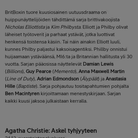
BritBoxin tuore kuusiosainen uutuusdraama on
huippunäyttelijöiden tähdittämä sarja brittivakoojista
Nicholas Elliottista
ja
Kim Philbysta
. Elliott ja Philby olivat
läheiset työtoverit ja parhaat ystävät, jotka luottivat
henkensä toistensa käsiin. Tai näin ainakin Elliott luuli,
kunnes Philby paljastui kaksoisagentiksi. Phillby onnistui
huijaamaan ystäväänsä, MI6:ta ja Britannian hallitusta yli 30
vuotta. Sarjan pääosissa näyttelevät
Damian Lewis
(
Billions
),
Guy Pearce
(
Memento
),
Anna Maxwell Martin
(
Line of Duty
),
Adrian Edmondson
(
Älypäät
) ja
Anastasia
Hille
(
Baptiste
). Sarja pohjautuu tositapahtumien pohjalta
Ben Macintyren
kirjoittamaan menestyskirjaan. Sarjan
kaikki kuusi jaksoa julkaistaan kerralla.
Agatha Christie: Askel tyhjyyteen