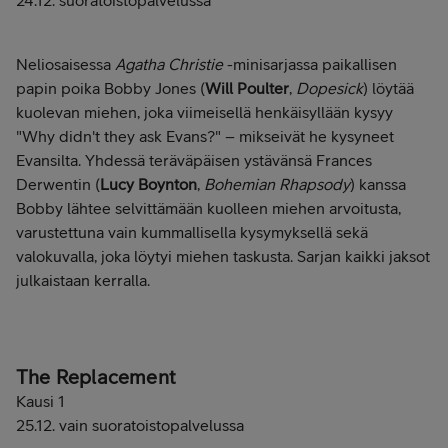
24.12. suoratoistopalvelussa
Neliosaisessa
Agatha Christie
-minisarjassa paikallisen
papin poika Bobby Jones (
Will Poulter
,
Dopesick
) löytää
kuolevan miehen, joka viimeisellä henkäisyllään kysyy
"Why didn't they ask Evans?" – mikseivät he kysyneet
Evansilta. Yhdessä teräväpäisen ystävänsä Frances
Derwentin (
Lucy Boynton
,
Bohemian Rhapsody
) kanssa
Bobby lähtee selvittämään kuolleen miehen arvoitusta,
varustettuna vain kummallisella kysymyksellä sekä
valokuvalla, joka löytyi miehen taskusta. Sarjan kaikki jaksot
julkaistaan kerralla.
The Replacement
Kausi 1
25.12. vain suoratoistopalvelussa