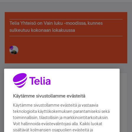
Telia Yhteisö on Vain luku -moodissa, kunnes
sulkeutuu kokonaan lokakuussa
Älä jää paitsi – osallistu ja voita!
Tilaa Telian uutiskirje ja olet mukana arvonnassa.
Käytämme sivustollamme evästeitä
Samalla saat parhaat asiakasedut suoraan
Käytämme sivustollamme evästeitä ja vastaavia
sähköpostiisi.
teknologioita käyttökokemuksen parantamiseksi sekä
toiminnallisiin, tilastollisiin ja markkinointitarkoituksiin.
Voit hallinnoida evästevalintojasi alla. Kaikki luokat
Tilaa nyt
sisältävät kolmansien osapuolien evästeitä ja