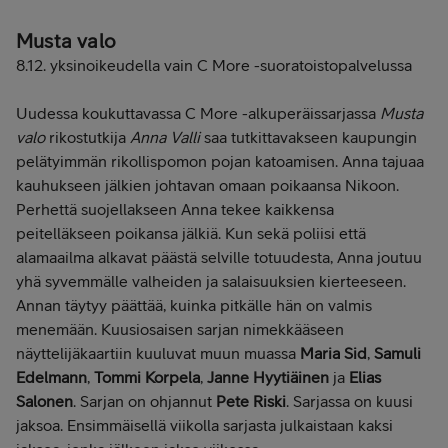
Musta valo
8.12. yksinoikeudella vain C More -suoratoistopalvelussa
Uudessa koukuttavassa C More -alkuperäissarjassa
Musta
valo
rikostutkija
Anna Valli
saa tutkittavakseen kaupungin
pelätyimmän rikollispomon pojan katoamisen. Anna tajuaa
kauhukseen jälkien johtavan omaan poikaansa Nikoon.
Perhettä suojellakseen Anna tekee kaikkensa
peitelläkseen poikansa jälkiä. Kun sekä poliisi että
alamaailma alkavat päästä selville totuudesta, Anna joutuu
yhä syvemmälle valheiden ja salaisuuksien kierteeseen.
Annan täytyy päättää, kuinka pitkälle hän on valmis
menemään. Kuusiosaisen sarjan nimekkääseen
näyttelijäkaartiin kuuluvat muun muassa
Maria Sid
,
Samuli
Edelmann
,
Tommi Korpela
,
Janne Hyytiäinen
ja
Elias
Salonen
. Sarjan on ohjannut
Pete Riski
. Sarjassa on kuusi
jaksoa. Ensimmäisellä viikolla sarjasta julkaistaan kaksi