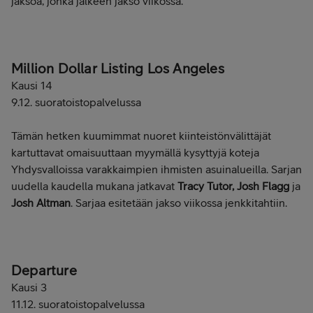
jaksoa, jonka jälkeen jakso viikossa.
Million Dollar Listing Los Angeles
Kausi 14
9.12. suoratoistopalvelussa
Tämän hetken kuumimmat nuoret kiinteistönvälittäjät
kartuttavat omaisuuttaan myymällä kysyttyjä koteja
Yhdysvalloissa varakkaimpien ihmisten asuinalueilla. Sarjan
uudella kaudella mukana jatkavat
Tracy Tutor, Josh Flagg
ja
Josh Altman
. Sarjaa esitetään jakso viikossa jenkkitahtiin.
Departure
Kausi 3
11.12. suoratoistopalvelussa