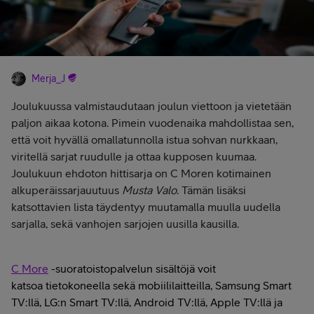
Merja_J
Joulukuussa valmistaudutaan joulun viettoon ja vietetään
paljon aikaa kotona. Pimein vuodenaika mahdollistaa sen,
että voit hyvällä omallatunnolla istua sohvan nurkkaan,
viritellä sarjat ruudulle ja ottaa kupposen kuumaa.
Joulukuun ehdoton hittisarja on C Moren kotimainen
alkuperäissarjauutuus
Musta Valo
. Tämän lisäksi
katsottavien lista täydentyy muutamalla muulla uudella
sarjalla, sekä vanhojen sarjojen uusilla kausilla.
C More
-suoratoistopalvelun sisältöjä voit
katsoa tietokoneella sekä mobiililaitteilla, Samsung Smart
TV:llä, LG:n Smart TV:llä, Android TV:llä, Apple TV:llä ja