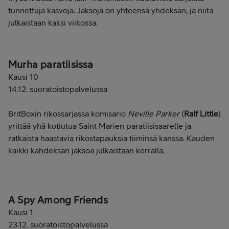
tunnettuja kasvoja. Jaksoja on yhteensä yhdeksän, ja niitä
julkaistaan kaksi viikossa.
Murha paratiisissa
Kausi 10
14.12. suoratoistopalvelussa
BritBoxin rikossarjassa komisario
Neville Parker
(
Ralf Little
)
yrittää yhä kotiutua Saint Marien paratiisisaarelle ja
ratkaista haastavia rikostapauksia tiiminsä kanssa. Kauden
kaikki kahdeksan jaksoa julkaistaan kerralla.
A Spy Among Friends
Kausi 1
23.12. suoratoistopalvelussa