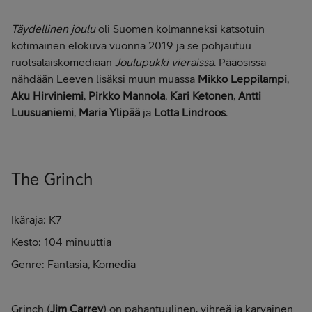
Täydellinen joulu
oli Suomen kolmanneksi katsotuin
kotimainen elokuva vuonna 2019 ja se pohjautuu
ruotsalaiskomediaan
Joulupukki vieraissa
. Pääosissa
nähdään Leeven lisäksi muun muassa
Mikko Leppilampi
,
Aku Hirviniemi
,
Pirkko Mannola
,
Kari Ketonen
,
Antti
Luusuaniemi
,
Maria Ylipää
ja
Lotta Lindroos
.
The Grinch
Ikäraja: K7
Kesto: 104 minuuttia
Genre: Fantasia, Komedia
Grinch (
Jim Carrey
) on pahantuulinen, vihreä ja karvainen