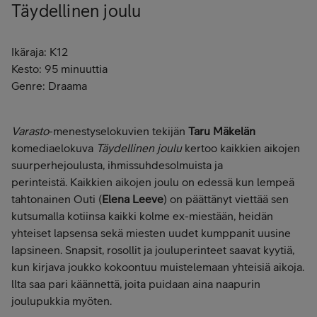
Täydellinen joulu
Ikäraja: K12
Kesto: 95 minuuttia
Genre: Draama
Varasto
-menestyselokuvien tekijän
Taru Mäkelän
komediaelokuva
Täydellinen joulu
kertoo kaikkien aikojen
suurperhejoulusta, ihmissuhdesolmuista ja
perinteistä. Kaikkien aikojen joulu on edessä kun lempeä
tahtonainen Outi (
Elena Leeve
) on päättänyt viettää sen
kutsumalla kotiinsa kaikki kolme ex-miestään, heidän
yhteiset lapsensa sekä miesten uudet kumppanit uusine
lapsineen. Snapsit, rosollit ja jouluperinteet saavat kyytiä,
kun kirjava joukko kokoontuu muistelemaan yhteisiä aikoja.
llta saa pari käännettä, joita puidaan aina naapurin
joulupukkia myöten.