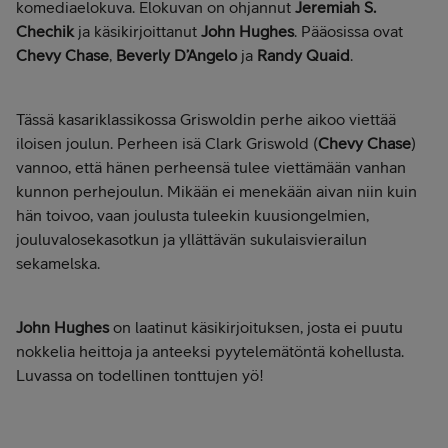
komediaelokuva. Elokuvan on ohjannut
Jeremiah S.
Chechik
ja käsikirjoittanut
John Hughes
. Pääosissa ovat
Chevy Chase
,
Beverly D’Angelo
ja
Randy Quaid
.
Tässä kasariklassikossa Griswoldin perhe aikoo viettää
iloisen joulun. Perheen isä Clark Griswold (
Chevy Chase
)
vannoo, että hänen perheensä tulee viettämään vanhan
kunnon perhejoulun. Mikään ei menekään aivan niin kuin
hän toivoo, vaan joulusta tuleekin kuusiongelmien,
jouluvalosekasotkun ja yllättävän sukulaisvierailun
sekamelska.
John Hughes
on laatinut käsikirjoituksen, josta ei puutu
nokkelia heittoja ja anteeksi pyytelemätöntä kohellusta.
Luvassa on todellinen tonttujen yö!