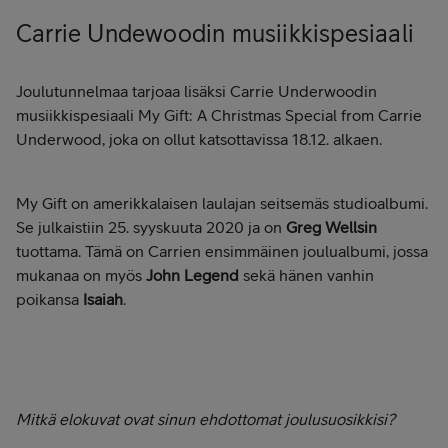
Carrie Undewoodin musiikkispesiaali
Joulutunnelmaa tarjoaa lisäksi Carrie Underwoodin
musiikkispesiaali My Gift: A Christmas Special from Carrie
Underwood, joka on ollut katsottavissa 18.12. alkaen.
My Gift on amerikkalaisen laulajan seitsemäs studioalbumi.
Se julkaistiin 25. syyskuuta 2020 ja on
Greg Wellsin
tuottama. Tämä on Carrien ensimmäinen joulualbumi, jossa
mukanaa on myös
John Legend
sekä hänen vanhin
poikansa
Isaiah
.
Mitkä elokuvat ovat sinun ehdottomat joulusuosikkisi?