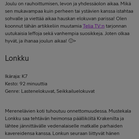
Joulu on rauhoittumisen, levon ja yhdessäolon aikaa. Mikä
sen mukavampaa kuin perheen tai ystävien kanssa istahtaa
sohvalle ja viettää aikaa hauskan elokuvan parissa! Olen
koonnut tähän artikkeliin muutamia
Telia TV:n
tarjonnan
uutukaisia leffoja sekä vanhempia suosikkeja. Joten olkaa
hyvät, ja ihanaa joulun aikaa! 🙂>
Lonkku
Ikäraja: K7
Kesto: 92 minuuttia
Genre: Lastenelokuvat, Seikkailuelokuvat
Merenelävien koti tuhoutuu onnettomuudessa. Mustekala
Lonkku saa tehtävän heimonsa päälliköltä Krakenilta ja
lähtee jännittävälle vedenalaiselle matkalle parhaiden
kavereidensa kanssa. Lonkun seuraan liittyvät hänen