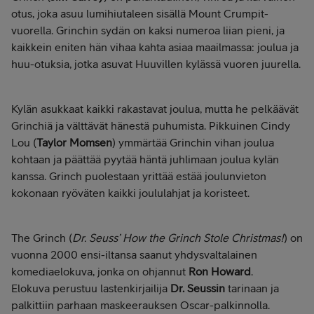
otus, joka asuu lumihiutaleen sisällä Mount Crumpit-
vuorella. Grinchin sydän on kaksi numeroa liian pieni, ja
kaikkein eniten hän vihaa kahta asiaa maailmassa: joulua ja
huu-otuksia, jotka asuvat Huuvillen kylässä vuoren juurella.
Kylän asukkaat kaikki rakastavat joulua, mutta he pelkäävät
Grinchiä ja välttävät hänestä puhumista. Pikkuinen Cindy
Lou (
Taylor Momsen
) ymmärtää Grinchin vihan joulua
kohtaan ja päättää pyytää häntä juhlimaan joulua kylän
kanssa. Grinch puolestaan yrittää estää joulunvieton
kokonaan ryöväten kaikki joululahjat ja koristeet.
The Grinch (
Dr. Seuss’ How the Grinch Stole Christmas!
) on
vuonna 2000 ensi-iltansa saanut yhdysvaltalainen
komediaelokuva, jonka on ohjannut
Ron Howard
.
Elokuva perustuu lastenkirjailija
Dr. Seussin
tarinaan ja
palkittiin parhaan maskeerauksen Oscar-palkinnolla.