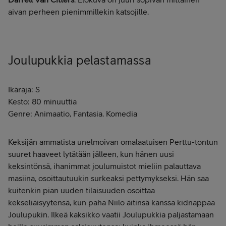
aivan perheen pienimmillekin katsojille.
Joulupukkia pelastamassa
Ikäraja: S
Kesto: 80 minuuttia
Genre: Animaatio, Fantasia. Komedia
Keksijän ammatista unelmoivan omalaatuisen Perttu-tontun
suuret haaveet lytätään jälleen, kun hänen uusi
keksintönsä, ihanimmat joulumuistot mieliin palauttava
masiina, osoittautuukin surkeaksi pettymykseksi. Hän saa
kuitenkin pian uuden tilaisuuden osoittaa
kekseliäisyytensä, kun paha Niilo äitinsä kanssa kidnappaa
Joulupukin. Ilkeä kaksikko vaatii Joulupukkia paljastamaan