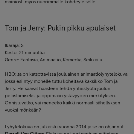
mainiosti myös nuorimmalle kohdeyleisölle.
Tom ja Jerry: Pukin pikku apulaiset
Ikäraja: S
Kesto: 21 minuuttia
Genre: Fantasia, Animaatio, Komedia, Seikkailu
HBO:lta on katsottavissa jouluainen animaatiolyhytelokuva,
jossa esiintyy monelle tuttu koheltava kaksikko Tom ja
Jerry. He saavat haasteen tehdä yhteistyötä joulun
pelastamiseksi ja oppimaan ystävyyden merkityksen.
Onnistuvatko, vai meneekö kaikki normaali sähellyksen
vuoksi mönkään?
Lyhytelokuva on julkaistu vuonna 2014 ja se on ohjannut
Darrell Van Citters
. Elokuva on juuri sopivan mittainen