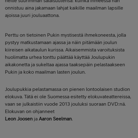
heille suurimman salaisuutensa: kuinka ihmeessä hän
onnistuu aina jakamaan lahjat kaikille maailman lapsille
ajoissa juuri jouluaattona.
Perttu on tietoinen Pukin mystisestä ihmekoneesta, jolla
pystyy matkustamaan ajassa ja näin pitämään joulun
kiireisen aikataulun kurissa. Aikaisemmista varoituksista
huolimatta urhea tonttu päättää käyttää Joulupukin
aikakonetta ja sukeltaa ajassa taaksepäin pelastaakseen
Pukin ja koko maailman lasten joulun.
Joulupukkia pelastamassa on pienen lontoolaisen studion
elokuva. Tätä ei ole Suomessa esitetty elokuvateattereissa,
vaan se julkaistiin vuode 2013 jouluksi suoraan DVD:nä.
Elokuvan on ohjanneet
Leon Joosen
ja
Aaron Seelman
.