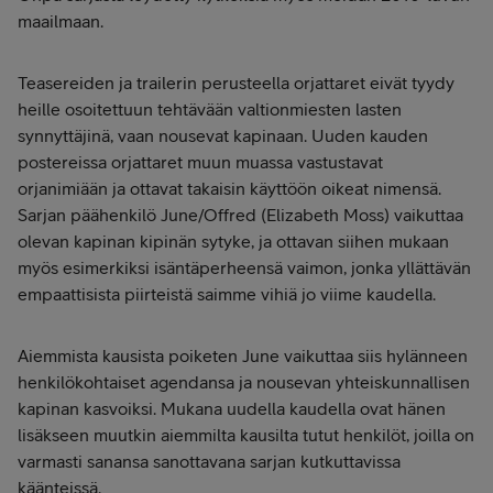
maailmaan.
Teasereiden ja trailerin perusteella orjattaret eivät tyydy
heille osoitettuun tehtävään valtionmiesten lasten
synnyttäjinä, vaan nousevat kapinaan. Uuden kauden
postereissa orjattaret muun muassa vastustavat
orjanimiään ja ottavat takaisin käyttöön oikeat nimensä.
Sarjan päähenkilö June/Offred (Elizabeth Moss) vaikuttaa
olevan kapinan kipinän sytyke, ja ottavan siihen mukaan
myös esimerkiksi isäntäperheensä vaimon, jonka yllättävän
empaattisista piirteistä saimme vihiä jo viime kaudella.
Aiemmista kausista poiketen June vaikuttaa siis hylänneen
henkilökohtaiset agendansa ja nousevan yhteiskunnallisen
kapinan kasvoiksi. Mukana uudella kaudella ovat hänen
lisäkseen muutkin aiemmilta kausilta tutut henkilöt, joilla on
varmasti sanansa sanottavana sarjan kutkuttavissa
käänteissä.