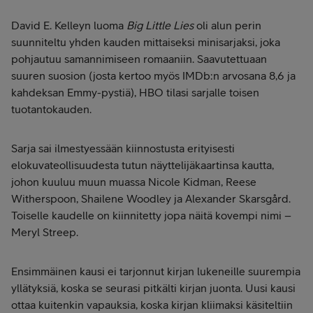
David E. Kelleyn luoma
Big Little Lies
oli alun perin
suunniteltu yhden kauden mittaiseksi minisarjaksi, joka
pohjautuu samannimiseen romaaniin. Saavutettuaan
suuren suosion (josta kertoo myös IMDb:n arvosana 8,6 ja
kahdeksan Emmy-pystiä), HBO tilasi sarjalle toisen
tuotantokauden.
Sarja sai ilmestyessään kiinnostusta erityisesti
elokuvateollisuudesta tutun näyttelijäkaartinsa kautta,
johon kuuluu muun muassa Nicole Kidman, Reese
Witherspoon, Shailene Woodley ja Alexander Skarsgård.
Toiselle kaudelle on kiinnitetty jopa näitä kovempi nimi –
Meryl Streep.
Ensimmäinen kausi ei tarjonnut kirjan lukeneille suurempia
yllätyksiä, koska se seurasi pitkälti kirjan juonta. Uusi kausi
ottaa kuitenkin vapauksia, koska kirjan kliimaksi käsiteltiin