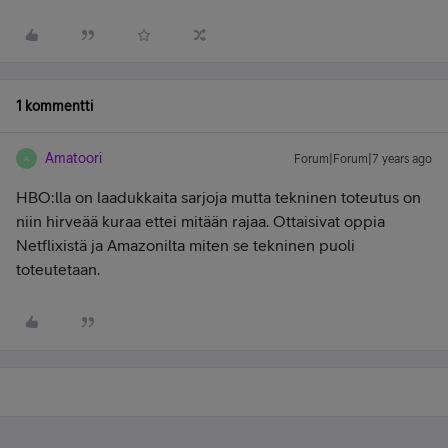
1 kommentti
Amatoori
Forum|Forum|7 years ago
A
HBO:lla on laadukkaita sarjoja mutta tekninen toteutus on
niin hirveää kuraa ettei mitään rajaa. Ottaisivat oppia
Netflixistä ja Amazonilta miten se tekninen puoli
toteutetaan.