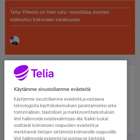
Telia Yhteisö on Vain luku -moodissa, kunnes
sulkeutuu kokonaan lokakuussa
Älä jää paitsi – osallistu ja voita!
Tilaa Telian uutiskirje ja olet mukana arvonnassa.
Käytämme sivustollamme evästeitä
Samalla saat parhaat asiakasedut suoraan
Käytämme sivustollamme evästeitä ja vastaavia
sähköpostiisi.
teknologioita käyttökokemuksen parantamiseksi sekä
toiminnallisiin, tilastollisiin ja markkinointitarkoituksiin.
Voit hallinnoida evästevalintojasi alla. Kaikki luokat
Tilaa nyt
sisältävät kolmansien osapuolien evästeitä ja
merkitsevät tietojen siirtämistä kolmansille osapuolille.
Voit hallinnoida evästeitä tai poistaa ne käytöstä