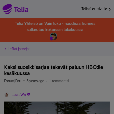
Telia.fi etusivulle
Telia Yhteisö on Vain luku -moodissa, kunnes
sulkeutuu kokonaan lokakuussa
Leffat ja sarjat
Kaksi suosikkisarjaa tekevät paluun HBO:lle
kesäkuussa
Forum|Forum|5 years ago
1 kommentti
LauraWn