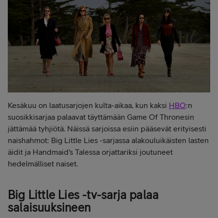
Kesäkuu on laatusarjojen kulta-aikaa, kun kaksi
HBO
:n
suosikkisarjaa palaavat täyttämään Game Of Thronesin
jättämää tyhjiötä. Näissä sarjoissa esiin pääsevät erityisesti
naishahmot: Big Little Lies -sarjassa alakouluikäisten lasten
äidit ja Handmaid's Talessa orjattariksi joutuneet
hedelmälliset naiset.
Big Little Lies -tv-sarja palaa
salaisuuksineen