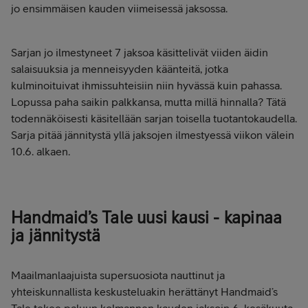
jo ensimmäisen kauden viimeisessä jaksossa.
Sarjan jo ilmestyneet 7 jaksoa käsittelivät viiden äidin
salaisuuksia ja menneisyyden käänteitä, jotka
kulminoituivat ihmissuhteisiin niin hyvässä kuin pahassa.
Lopussa paha saikin palkkansa, mutta millä hinnalla? Tätä
todennäköisesti käsitellään sarjan toisella tuotantokaudella.
Sarja pitää jännitystä yllä jaksojen ilmestyessä viikon välein
10.6. alkaen.
Handmaid’s Tale uusi kausi - kapinaa
ja jännitystä
Maailmanlaajuista supersuosiota nauttinut ja
yhteiskunnallista keskusteluakin herättänyt Handmaid’s
Tale tekee paluun kolmannen kauden jaksoin 6. kesäkuuta.