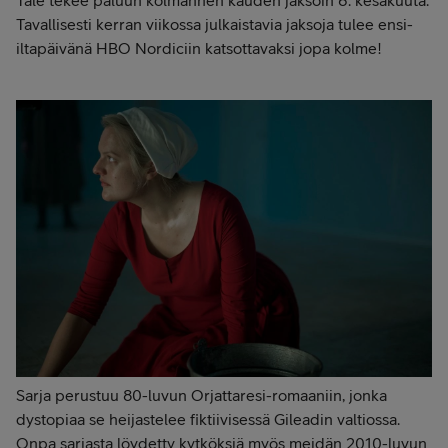
Tavallisesti kerran viikossa julkaistavia jaksoja tulee ensi-
iltapäivänä HBO Nordiciin katsottavaksi jopa kolme!
Sarja perustuu 80-luvun Orjattaresi-romaaniin, jonka
dystopiaa se heijastelee fiktiivisessä Gileadin valtiossa.
Onpa sarjasta löydetty kytköksiä myös meidän 2010-luvun