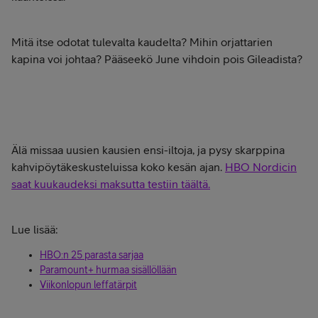
Mitä itse odotat tulevalta kaudelta? Mihin orjattarien
kapina voi johtaa? Pääseekö June vihdoin pois Gileadista?
Älä missaa uusien kausien ensi-iltoja, ja pysy skarppina
kahvipöytäkeskusteluissa koko kesän ajan.
HBO Nordicin
saat kuukaudeksi maksutta testiin täältä.
Lue lisää:
HBO:n 25 parasta sarjaa
Paramount+ hurmaa sisällöllään
Viikonlopun leffatärpit