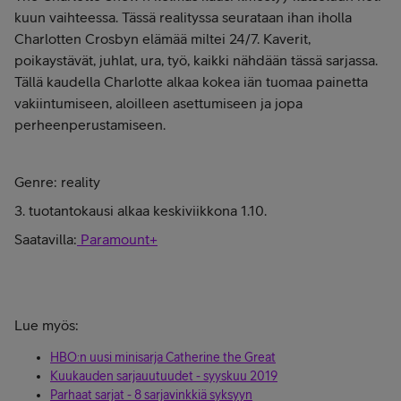
kuun vaihteessa. Tässä realityssa seurataan ihan iholla
Charlotten Crosbyn elämää miltei 24/7. Kaverit,
poikaystävät, juhlat, ura, työ, kaikki nähdään tässä sarjassa.
Tällä kaudella Charlotte alkaa kokea iän tuomaa painetta
vakiintumiseen, aloilleen asettumiseen ja jopa
perheenperustamiseen.
Genre: reality
3. tuotantokausi alkaa keskiviikkona 1.10.
Saatavilla:
Paramount+
Lue myös:
HBO:n uusi minisarja Catherine the Great
Kuukauden sarjauutuudet - syyskuu 2019
Parhaat sarjat - 8 sarjavinkkiä syksyyn