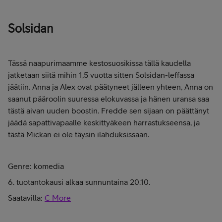
Solsidan
Tässä naapurimaamme kestosuosikissa tällä kaudella
jatketaan siitä mihin 1,5 vuotta sitten Solsidan-leffassa
jäätiin. Anna ja Alex ovat päätyneet jälleen yhteen, Anna on
saanut pääroolin suuressa elokuvassa ja hänen uransa saa
tästä aivan uuden boostin. Fredde sen sijaan on päättänyt
jäädä sapattivapaalle keskittyäkeen harrastukseensa, ja
tästä Mickan ei ole täysin ilahduksissaan.
Genre: komedia
6. tuotantokausi alkaa sunnuntaina 20.10.
Saatavilla:
C More