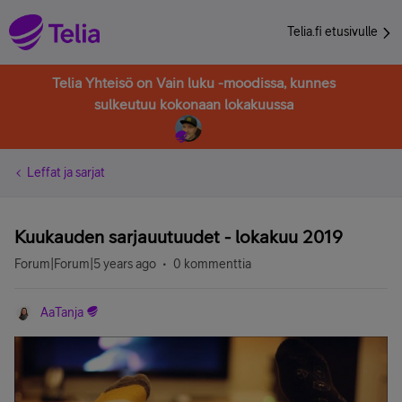
Telia.fi etusivulle
Telia Yhteisö on Vain luku -moodissa, kunnes
sulkeutuu kokonaan lokakuussa
Leffat ja sarjat
Kuukauden sarjauutuudet - lokakuu 2019
Forum|Forum|5 years ago
0 kommenttia
AaTanja