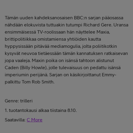
Tämän uuden kahdeksanosaisen BBC:n sarjan pääosassa
nähdään elokuvista tuttuakin tutumpi Richard Gere. Uransa
ensimmäisessä TV-roolissaan hän näyttelee Maxia,
brittipolitiikkaa omistamiensa yhtiöiden kautta
hyppysissään pitävää mediamogulia, jolta poliitikotkin
kysyvät neuvoa tietäessään tämän kannatuksen ratkaisevan
jopa vaaleja. Maxin poika on isänsä tahtoon alistunut
Caden (Billy Howle), jolle tulevaisuus on pedattu isänsä
imperiumin perijänä. Sarjan on käsikirjoittanut Emmy-
palkittu Tom Rob Smith.
Genre: trilleri
1. tuotantokausi alkaa tiistaina 8.10.
Saatavilla:
C More