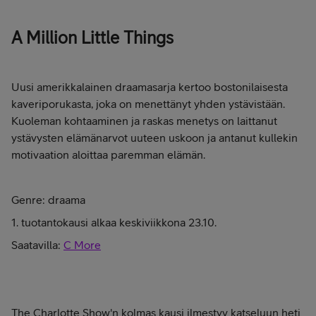
A Million Little Things
Uusi amerikkalainen draamasarja kertoo bostonilaisesta
kaveriporukasta, joka on menettänyt yhden ystävistään.
Kuoleman kohtaaminen ja raskas menetys on laittanut
ystävysten elämänarvot uuteen uskoon ja antanut kullekin
motivaation aloittaa paremman elämän.
Genre: draama
1. tuotantokausi alkaa keskiviikkona 23.10.
Saatavilla:
C More
The Charlotte Show'n kolmas kausi ilmestyy katseluun heti