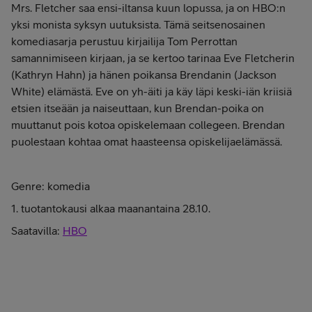
Mrs. Fletcher saa ensi-iltansa kuun lopussa, ja on HBO:n
yksi monista syksyn uutuksista. Tämä seitsenosainen
komediasarja perustuu kirjailija Tom Perrottan
samannimiseen kirjaan, ja se kertoo tarinaa Eve Fletcherin
(Kathryn Hahn) ja hänen poikansa Brendanin (Jackson
White) elämästä. Eve on yh-äiti ja käy läpi keski-iän kriisiä
etsien itseään ja naiseuttaan, kun Brendan-poika on
muuttanut pois kotoa opiskelemaan collegeen. Brendan
puolestaan kohtaa omat haasteensa opiskelijaelämässä.
Genre: komedia
1. tuotantokausi alkaa maanantaina 28.10.
Saatavilla:
HBO