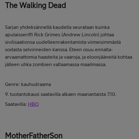
The Walking Dead
Sarjan yhdeksännellä kaudella seurataan kuinka
apulaisseriffi Rick Grimes (Andrew Lincoln) johtaa
sivilisaationsa uudelleenrakentamista viimeisimmästä
sodasta selvinneiden kanssa. Eteen osuu ennalta-
arvaamattomia haasteita ja vaaroja, ja eloonjääneitä kohtaa
jälleen uhka zombien valtaamassa maailmassa.
Genre: kauhudraama
9. tuotantokausi saatavilla alkaen maanantaista 7.10.
Saatavilla:
HBO
MotherFatherSon