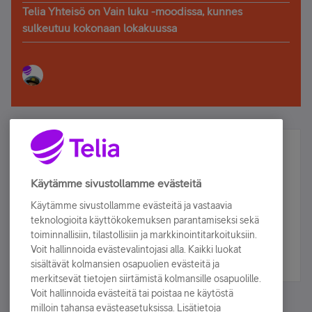
Telia Yhteisö on Vain luku -moodissa, kunnes
sulkeutuu kokonaan lokakuussa
Älä jää paitsi – osallistu ja voita!
Tilaa Telian uutiskirje ja olet mukana arvonnassa.
Käytämme sivustollamme evästeitä
Samalla saat parhaat asiakasedut suoraan
Käytämme sivustollamme evästeitä ja vastaavia
sähköpostiisi.
teknologioita käyttökokemuksen parantamiseksi sekä
toiminnallisiin, tilastollisiin ja markkinointitarkoituksiin.
Voit hallinnoida evästevalintojasi alla. Kaikki luokat
Tilaa nyt
sisältävät kolmansien osapuolien evästeitä ja
merkitsevät tietojen siirtämistä kolmansille osapuolille.
Voit hallinnoida evästeitä tai poistaa ne käytöstä
milloin tahansa evästeasetuksissa. Lisätietoja