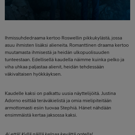
Ihmissuhdedraama kertoo Roswellin pikkukylästä, jossa
asuu ihmisten lisäksi alieneita. Romanttinen draama kertoo
muutamasta ihmisestä ja heidän ulkopuolisuuden
tunteestaan. Edellisellä kaudella näimme kuinka pelko ja
viha uhkaa paljastaa alienit, heidän tehdessään
väkivaltaisen hyökkäyksen.
Kaudelle kaksi on palkattu uusia näyttelijöitä. Justina
Adorno esittää teräväkielistä ja omia mielipiteitään
armottomasti esiin tuovaa Stephiä. Hänet nähdään
ensimmäistä kertaa jaksossa kaksi.
Ai että! Kyllä näillä kelpaa kevättä ootella!