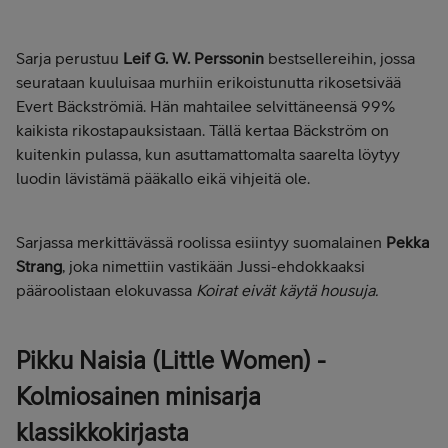
Sarja perustuu
Leif G. W. Perssonin
bestsellereihin, jossa
seurataan kuuluisaa murhiin erikoistunutta rikosetsivää
Evert Bäckströmiä. Hän mahtailee selvittäneensä 99%
kaikista rikostapauksistaan. Tällä kertaa Bäckström on
kuitenkin pulassa, kun asuttamattomalta saarelta löytyy
luodin lävistämä pääkallo eikä vihjeitä ole.
Sarjassa merkittävässä roolissa esiintyy suomalainen
Pekka
Strang
, joka nimettiin vastikään Jussi-ehdokkaaksi
pääroolistaan elokuvassa
Koirat eivät käytä housuja.
Pikku Naisia (Little Women) -
Kolmiosainen minisarja
klassikkokirjasta