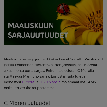
Maaliskuu on sarjojen herkkukuukausi! Suosittu Westworld
jatkuu kolmannen tuotantokauden jaksoilla ja C Morella
alkaa monta uutta sarjaa. Eniten itse odotan C Morella
starttaavaa Manhunt-sarjaa. Ennustan siitä tulevan
menestys!
C More
ja
HBO Nordic
molemmat nyt 14 vrk
maksutta verkkokaupastamme.
C Moren uutuudet