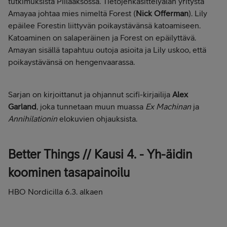
tutkimuksista Piilaaksossa. Tietojenkäsittelyalan yritystä
Amayaa johtaa mies nimeltä Forest (
Nick Offerman
). Lily
epäilee Forestin liittyvän poikaystävänsä katoamiseen.
Katoaminen on salaperäinen ja Forest on epäilyttävä.
Amayan sisällä tapahtuu outoja asioita ja Lily uskoo, että
poikaystävänsä on hengenvaarassa.
Sarjan on kirjoittanut ja ohjannut scifi-kirjailija
Alex
Garland
, joka tunnetaan muun muassa
Ex Machinan
ja
Annihilationin
elokuvien ohjauksista.
Better Things // Kausi 4. - Yh-äidin
koominen tasapainoilu
HBO Nordicilla 6.3. alkaen