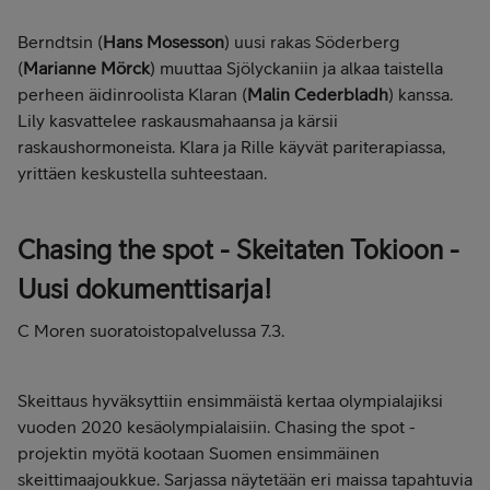
Berndtsin (
Hans Mosesson
) uusi rakas Söderberg
(
Marianne Mörck
) muuttaa Sjölyckaniin ja alkaa taistella
perheen äidinroolista Klaran (
Malin Cederbladh
) kanssa.
Lily kasvattelee raskausmahaansa ja kärsii
raskaushormoneista. Klara ja Rille käyvät pariterapiassa,
yrittäen keskustella suhteestaan.
Chasing the spot - Skeitaten Tokioon -
Uusi dokumenttisarja!
C Moren suoratoistopalvelussa 7.3.
Skeittaus hyväksyttiin ensimmäistä kertaa olympialajiksi
vuoden 2020 kesäolympialaisiin. Chasing the spot -
projektin myötä kootaan Suomen ensimmäinen
skeittimaajoukkue. Sarjassa näytetään eri maissa tapahtuvia