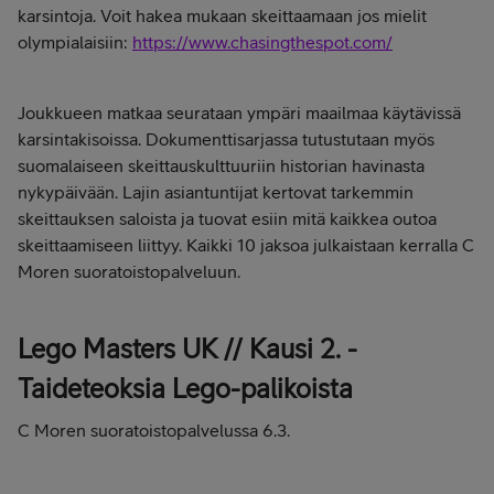
karsintoja. Voit hakea mukaan skeittaamaan jos mielit
olympialaisiin:
https://www.chasingthespot.com/
Joukkueen matkaa seurataan ympäri maailmaa käytävissä
karsintakisoissa. Dokumenttisarjassa tutustutaan myös
suomalaiseen skeittauskulttuuriin historian havinasta
nykypäivään. Lajin asiantuntijat kertovat tarkemmin
skeittauksen saloista ja tuovat esiin mitä kaikkea outoa
skeittaamiseen liittyy. Kaikki 10 jaksoa julkaistaan kerralla C
Moren suoratoistopalveluun.
Lego Masters UK // Kausi 2. -
Taideteoksia Lego-palikoista
C Moren suoratoistopalvelussa 6.3.