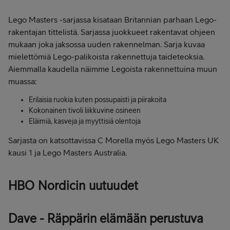
Lego Masters -sarjassa kisataan Britannian parhaan Lego-
rakentajan tittelistä. Sarjassa juokkueet rakentavat ohjeen
mukaan joka jaksossa uuden rakennelman. Sarja kuvaa
mielettömiä Lego-palikoista rakennettuja taideteoksia.
Aiemmalla kaudella näimme Legoista rakennettuina muun
muassa:
Erilaisia ruokia kuten possupaisti ja piirakoita
Kokonainen tivoli liikkuvine osineen
Eläimiä, kasveja ja myyttisiä olentoja
Sarjasta on katsottavissa C Morella myös Lego Masters UK
kausi 1 ja Lego Masters Australia.
HBO Nordicin uutuudet
Dave - Räppärin elämään perustuva