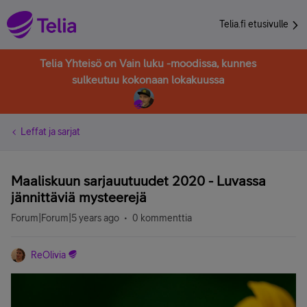
Telia.fi etusivulle
Telia Yhteisö on Vain luku -moodissa, kunnes
sulkeutuu kokonaan lokakuussa
Leffat ja sarjat
Maaliskuun sarjauutuudet 2020 - Luvassa
jännittäviä mysteerejä
Forum|Forum|5 years ago
0 kommenttia
ReOlivia