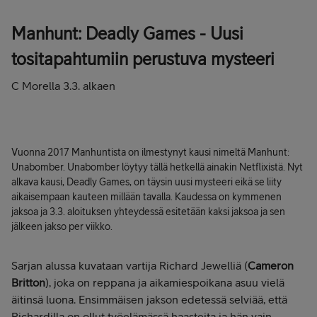
Manhunt: Deadly Games - Uusi
tositapahtumiin perustuva mysteeri
C Morella 3.3. alkaen
Vuonna 2017 Manhuntista on ilmestynyt kausi nimeltä Manhunt:
Unabomber. Unabomber löytyy tällä hetkellä ainakin Netflixistä. Nyt
alkava kausi, Deadly Games, on täysin uusi mysteeri eikä se liity
aikaisempaan kauteen millään tavalla. Kaudessa on kymmenen
jaksoa ja 3.3. aloituksen yhteydessä esitetään kaksi jaksoa ja sen
jälkeen jakso per viikko.
Sarjan alussa kuvataan vartija Richard Jewelliä (
Cameron
Britton
), joka on reppana ja aikamiespoikana asuu vielä
äitinsä luona. Ensimmäisen jakson edetessä selviää, että
Richardilla on ollut työelämässä haasteita ja hän vain