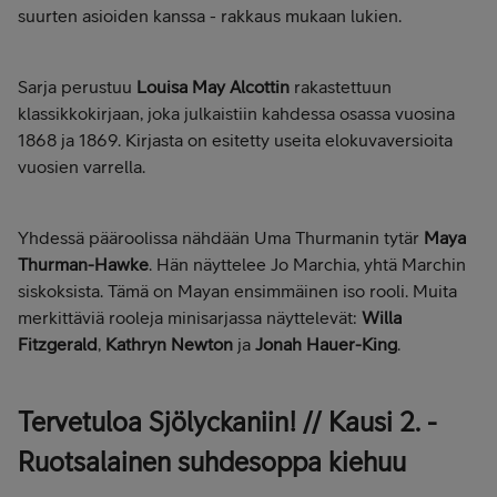
suurten asioiden kanssa - rakkaus mukaan lukien.
Sarja perustuu
Louisa May Alcottin
rakastettuun
klassikkokirjaan, joka julkaistiin kahdessa osassa vuosina
1868 ja 1869. Kirjasta on esitetty useita elokuvaversioita
vuosien varrella.
Yhdessä pääroolissa nähdään Uma Thurmanin tytär
Maya
Thurman-Hawke
. Hän näyttelee Jo Marchia, yhtä Marchin
siskoksista. Tämä on Mayan ensimmäinen iso rooli. Muita
merkittäviä rooleja minisarjassa näyttelevät:
Willa
Fitzgerald
,
Kathryn Newton
ja
Jonah Hauer-King
.
Tervetuloa Sjölyckaniin! // Kausi 2. -
Ruotsalainen suhdesoppa kiehuu