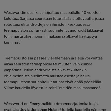
Westworldin uusi kausi sijoittuu maapallolle 40 vuoden
kuluttua. Sarjassa seurataan futuristista ulottuvuutta, jossa
robotteja eli androideja on ihmisten keskuudessa
teemapuistoissa. Tarkasti suunnitellut androidit lakkaavat
toimimasta ohjelmoinnin mukaan ja alkavat käyttäytyä
kummasti.
Teemapuistoissa pääsee vierailemaan ja siellä voi viettää
aikaa seuraten tarinapolkua tai muuten vain kulkea
ympäriinä. Jotkin androideista alkavat kuitenkin
ohjelmoinnista huolimatta muistaa asioita ja heille
teemapuistoon suunnitellut tarinat eivät enää pädekään.
Viime kaudella löydettiin reitti "meidän maailmaamme".
Westworld on Emmy-palkittu draamasarja, jonka luojat
ovat
Lisa Joy
ja
Jonathan Nolan
. Uudella kaudella näemme