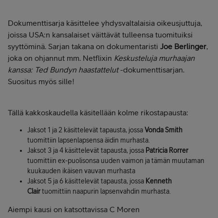
Dokumenttisarja käsittelee yhdysvaltalaisia oikeusjuttuja,
joissa USA:n kansalaiset väittävät tulleensa tuomituiksi
syyttöminä. Sarjan takana on dokumentaristi
Joe Berlinger
,
joka on ohjannut mm. Netflixin
Keskusteluja murhaajan
kanssa: Ted Bundyn haastattelut
-dokumenttisarjan.
Suositus myös sille!
Tällä kakkoskaudella käsitellään kolme rikostapausta:
Jaksot 1 ja 2 käsittelevät tapausta, jossa
Vonda Smith
tuomittiin lapsenlapsensa äidin murhasta.
Jaksot 3 ja 4 käsittelevät tapausta, jossa
Patricia Rorrer
tuomittiin ex-puolisonsa uuden vaimon ja tämän muutaman
kuukauden ikäisen vauvan murhasta
Jaksot 5 ja 6 käsittelevät tapausta, jossa
Kenneth
Clair
tuomittiin naapurin lapsenvahdin murhasta.
Aiempi kausi on katsottavissa C Moren