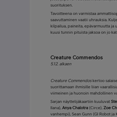
suorituksen.
Tavoitteena on varmistaa ammattisop
saavuttaminen vaatii uhrauksia. Kulj
kilpailua, paineita, epävarmuutta ja
kuusi tunnin pituista jaksoa on jo kat
Creature Commendos
5.12. alkaen
Creature Commendos
kertoo salaise
suorittamaan ihmisille liian vaaralli
viimeinen ja huonoin mahdollinen v
Sarjan näyttelijäkaartiin kuuluvat
St
Ilana),
Anya Chalotra
(Circe),
Zoe Ch
vanhempi), Sean Gunn (GI Robot ja 