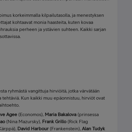
imus korkeimmalla kilpailutasolla, ja menestyksen
ettajat kohtaavat monia haasteita, kuten kovaa
 uhrauksia perheen ja ystävien suhteen. Kaikki sarjan
sottavissa.
sta ryhmästä vangittuja hirviöitä, jotka värvätään
sia tehtäviä. Kun kaikki muu epäonnistuu, hirviöt ovat
aihtoehto.
eve Agee
(Economos),
Maria Bakalova
(prinsessa
ao
(Nina Mazursky),
Frank Grillo
(Rick Flag
Kärppä),
David Harbour
(Frankenstein),
Alan Tudyk