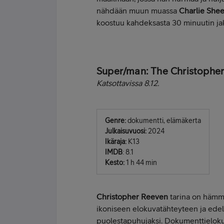
nähdään muun muassa
Charlie She
koostuu kahdeksasta 30 minuutin jakso
Super/man: The Christopher
Katsottavissa 8.12.
Genre:
dokumentti, elämäkerta
Julkaisuvuosi:
2024
Ikäraja:
K13
IMDB
: 8.1
Kesto:
1 h 44 min
Christopher Reeven
tarina on hämmä
ikoniseen elokuvatähteyteen ja ede
puolestapuhujaksi. Dokumenttieloku