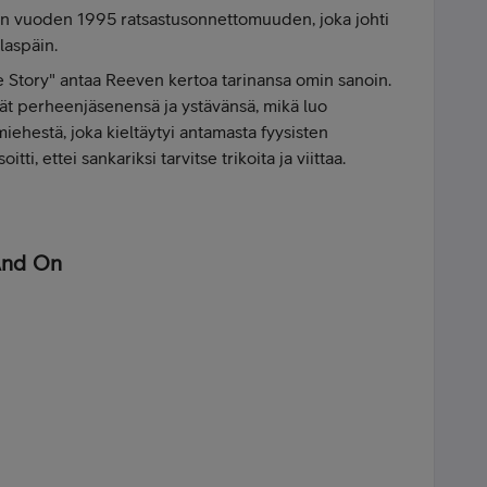
keen vuoden 1995 ratsastusonnettomuuden, joka johti
laspäin.
Story" antaa Reeven kertoa tarinansa omin sanoin.
t perheenjäsenensä ja ystävänsä, mikä luo
ehestä, joka kieltäytyi antamasta fyysisten
itti, ettei sankariksi tarvitse trikoita ja viittaa.
And On