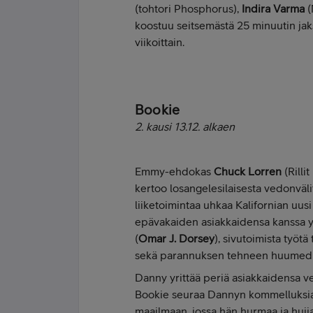
(tohtori Phosphorus),
Indira Varma
(
koostuu seitsemästä 25 minuutin jakso
viikoittain.
Bookie
2. kausi 13.12. alkaen
Emmy-ehdokas
Chuck Lorren
(Rilli
kertoo losangelesilaisesta vedonväli
liiketoimintaa uhkaa Kalifornian uus
epävakaiden asiakkaidensa kanssa y
(
Omar J. Dorsey
), sivutoimista työt
sekä parannuksen tehneen huumediil
Danny yrittää periä asiakkaidensa ve
Bookie seuraa Dannyn kommelluksia
maailmaan, jossa hän hurmaa ja huijaa