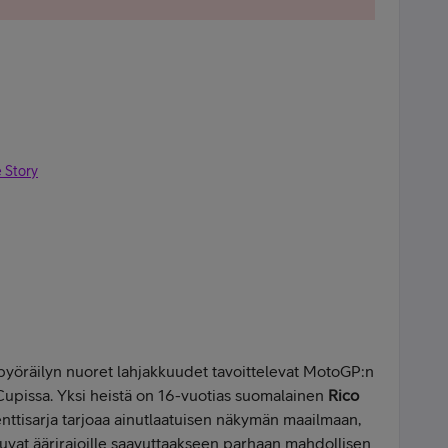
 Story
pyöräilyn nuoret lahjakkuudet tavoittelevat MotoGP:n
pissa. Yksi heistä on 16-vuotias suomalainen
Rico
ttisarja tarjoaa ainutlaatuisen näkymän maailmaan,
utuvat äärirajoille saavuttaakseen parhaan mahdollisen