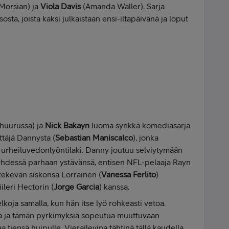
Morsian) ja
Viola Davis
(Amanda Waller). Sarja
sta, joista kaksi julkaistaan ensi-iltapäivänä ja loput
t huurussa) ja
Nick Bakayn
luoma synkkä komediasarja
ttäjä Dannysta (
Sebastian Maniscalco
), jonka
i urheiluvedonlyöntilaki. Danny joutuu selviytymään
hdessä parhaan ystävänsä, entisen NFL-pelaaja Rayn
ä tekevän siskonsa Lorrainen (
Vanessa Ferlito
)
eri Hectorin (
Jorge Garcia
) kanssa.
lkoja samalla, kun hän itse lyö rohkeasti vetoa.
 ja tämän pyrkimyksiä sopeutua muuttuvaan
 tiensä huipulle. Vierailevina tähtinä tällä kaudella