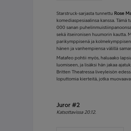
Starstruck-sarjasta tunnettu
Rose Ma
komediaspesiaalinsa kanssa. Tämä t
000 sanan puhelinmuistiinpanoonsa, 
sekä itseironisen huumorin kautta.
parikymppisenä ja kolmekymppisenä,
hänen ja vanhempiensa välillä samas
Matafeo pohtii myös, haluaako lapsi
luomiseen, ja lisäksi hän jakaa aja
Britten Theatressa liveyleisön edess
loputtomia kierteitä, jotka muovaa
Juror #2
Katsottavissa 20.12.