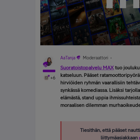
AaTanja
Moderaattori
Suoratoistopalvelu MAX
tuo jouluku
katseluun. Pääset ratamoottoripyörä
+6
hirviöiden ryhmän vaarallisiin tehtä
synkässä komediassa. Lisäksi tarjoll
elämästä, stand uppia ihmissuhteista
moraalisen dilemman murhaoikeuden
Tiesithän, että pääset nautt
liittymäasiakkaan