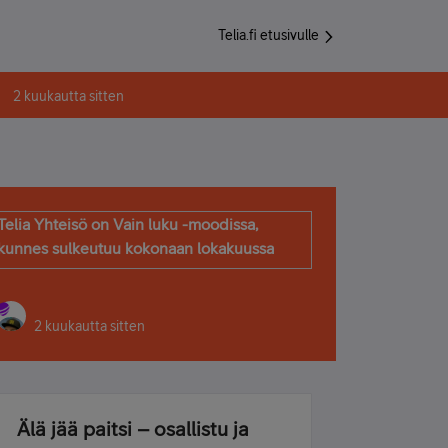
Telia.fi etusivulle
2 kuukautta sitten
Telia Yhteisö on Vain luku -moodissa,
kunnes sulkeutuu kokonaan lokakuussa
2 kuukautta sitten
Älä jää paitsi – osallistu ja