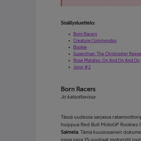
Sisällysluettelo:
Born Racers
Creature Commendos
Bookie
Super/man: The Christopher Reeve
Rose Matafeo: On And On And On
Juror #2
Born Racers
Jo katsottavissa
Tässä uudessa sarjassa ratamoottori
huippua Red Bull MotoGP Rookies Cu
Salmela
. Tämä kuusiosainen dokumen
jossa jopa 15-vuotiaat motoristit jo