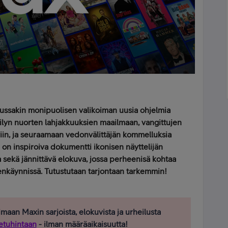
ussakin monipuolisen valikoiman uusia ohjelmia
ilyn nuorten lahjakkuuksien maailmaan, vangittujen
viin, ja seuraamaan vedonvälittäjän kommelluksia
a on inspiroiva dokumentti ikonisen näyttelijän
 sekä jännittävä elokuva, jossa perheenisä kohtaa
käynnissä. Tutustutaan tarjontaan tarkemmin!
imaan Maxin sarjoista, elokuvista ja urheilusta
etuhintaan
- ilman määräaikaisuutta!