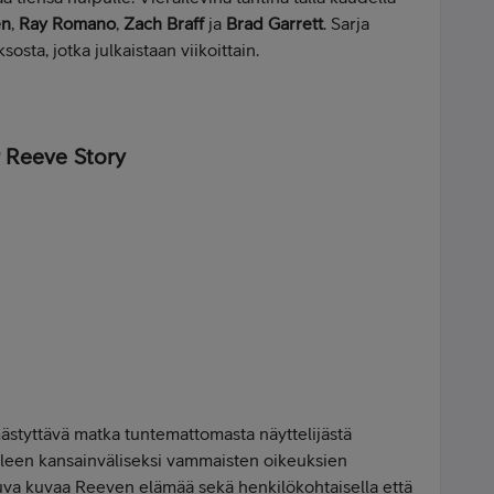
en
,
Ray Romano
,
Zach Braff
ja
Brad Garrett
. Sarja
sta, jotka julkaistaan viikoittain.
 Reeve Story
styttävä matka tuntemattomasta näyttelijästä
lleen kansainväliseksi vammaisten oikeuksien
va kuvaa Reeven elämää sekä henkilökohtaisella että