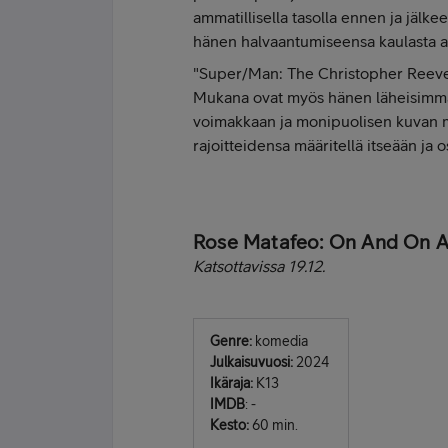
ammatillisella tasolla ennen ja jäl
hänen halvaantumiseensa kaulasta a
"Super/Man: The Christopher Reeve 
Mukana ovat myös hänen läheisimmä
voimakkaan ja monipuolisen kuvan mi
rajoitteidensa määritellä itseään ja oso
Rose Matafeo: On And On 
Katsottavissa 19.12.
Genre:
komedia
Julkaisuvuosi:
2024
Ikäraja:
K13
IMDB
: -
Kesto:
60 min.