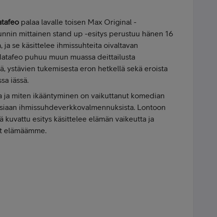
tafeo
palaa lavalle toisen Max Original -
unnin mittainen stand up -esitys perustuu hänen 16
ja se käsittelee ihmissuhteita oivaltavan
 Matafeo puhuu muun muassa deittailusta
 ystävien tukemisesta eron hetkellä sekä eroista
sa iässä.
a ja miten ikääntyminen on vaikuttanut komedian
tuksiaan ihmissuhdeverkkovalmennuksista. Lontoon
ä kuvattu esitys käsittelee elämän vaikeutta ja
vat elämäämme.