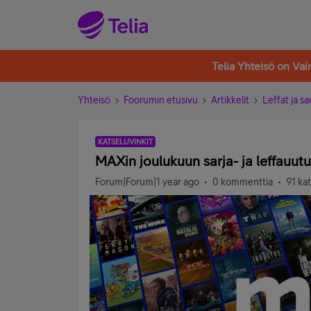
Telia Yhteisö on Va
Yhteisö
Foorumin etusivu
Artikkelit
Leffat ja sa
KATSELUVINKIT
MAXin joulukuun sarja- ja leffauut
Forum|Forum|1 year ago
0 kommenttia
91 ka