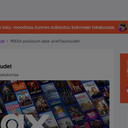
in luku -moodissa, kunnes sulkeutuu kokonaan lokakuussa
rjat
MAXin joulukuun sarja- ja leffauutuudet
uudet
tselukertaa