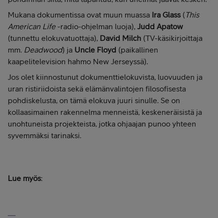
Mukana dokumentissa ovat muun muassa
Ira Glass
(
This
American Life
-radio-ohjelman luoja),
Judd Apatow
(tunnettu elokuvatuottaja),
David Milch
(TV-käsikirjoittaja
mm.
Deadwood
) ja
Uncle Floyd
(paikallinen
kaapelitelevision hahmo New Jerseyssä).
Jos olet kiinnostunut dokumenttielokuvista, luovuuden ja
uran ristiriidoista sekä elämänvalintojen filosofisesta
pohdiskelusta, on tämä elokuva juuri sinulle. Se on
kollaasimainen rakennelma menneistä, keskeneräisistä ja
unohtuneista projekteista, jotka ohjaajan punoo yhteen
syvemmäksi tarinaksi.
Lue myös
: