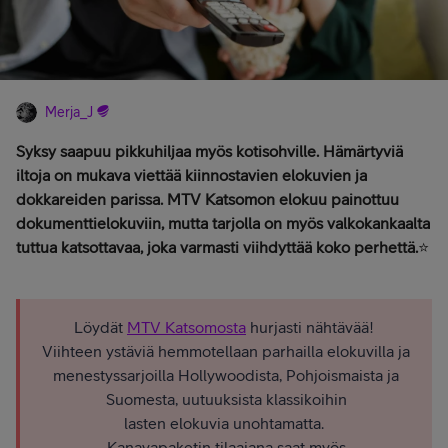
Merja_J
Syksy saapuu pikkuhiljaa myös kotisohville. Hämärtyviä
iltoja on mukava viettää kiinnostavien elokuvien ja
dokkareiden parissa. MTV Katsomon elokuu painottuu
dokumenttielokuviin, mutta tarjolla on myös valkokankaalta
tuttua katsottavaa, joka varmasti viihdyttää koko perhettä.
⭐
Löydät
MTV Katsomosta
hurjasti nähtävää!
Viihteen ystäviä hemmotellaan parhailla elokuvilla ja
menestyssarjoilla Hollywoodista, Pohjoismaista ja
Suomesta, uutuuksista klassikoihin
lasten elokuvia unohtamatta.
Kanavapaketin tilaajana saat myös