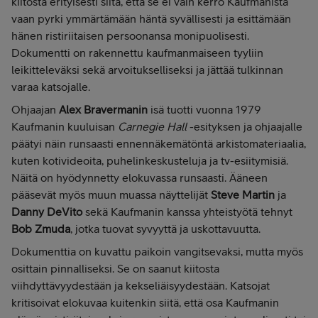
kiitosta erityisesti siitä, että se ei vain kerro Kaufmanista
vaan pyrki ymmärtämään häntä syvällisesti ja esittämään
hänen ristiriitaisen persoonansa monipuolisesti.
Dokumentti on rakennettu kaufmanmaiseen tyyliin
leikitteleväksi sekä arvoitukselliseksi ja jättää tulkinnan
varaa katsojalle.
Ohjaajan
Alex Bravermanin
isä tuotti vuonna 1979
Kaufmanin kuuluisan
Carnegie Hall
-esityksen ja ohjaajalle
päätyi näin runsaasti ennennäkemätöntä arkistomateriaalia,
kuten kotivideoita, puhelinkeskusteluja ja tv-esiitymisiä.
Näitä on hyödynnetty elokuvassa runsaasti. Ääneen
pääsevät myös muun muassa näyttelijät
Steve Martin
ja
Danny DeVito
sekä Kaufmanin kanssa yhteistyötä tehnyt
Bob Zmuda
, jotka tuovat syvyyttä ja uskottavuutta.
Dokumenttia on kuvattu paikoin vangitsevaksi, mutta myös
osittain pinnalliseksi. Se on saanut kiitosta
viihdyttävyydestään ja kekseliäisyydestään. Katsojat
kritisoivat elokuvaa kuitenkin siitä, että osa Kaufmanin