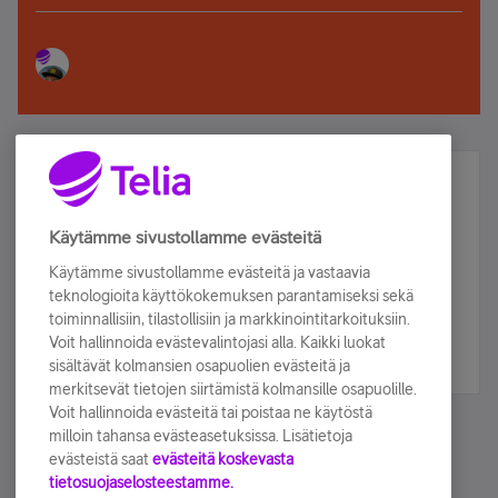
Älä jää paitsi – osallistu ja voita!
Tilaa Telian uutiskirje ja olet mukana arvonnassa.
Käytämme sivustollamme evästeitä
Samalla saat parhaat asiakasedut suoraan
Käytämme sivustollamme evästeitä ja vastaavia
sähköpostiisi.
teknologioita käyttökokemuksen parantamiseksi sekä
toiminnallisiin, tilastollisiin ja markkinointitarkoituksiin.
Voit hallinnoida evästevalintojasi alla. Kaikki luokat
Tilaa nyt
sisältävät kolmansien osapuolien evästeitä ja
merkitsevät tietojen siirtämistä kolmansille osapuolille.
Voit hallinnoida evästeitä tai poistaa ne käytöstä
milloin tahansa evästeasetuksissa. Lisätietoja
evästeistä saat
evästeitä koskevasta
tietosuojaselosteestamme.