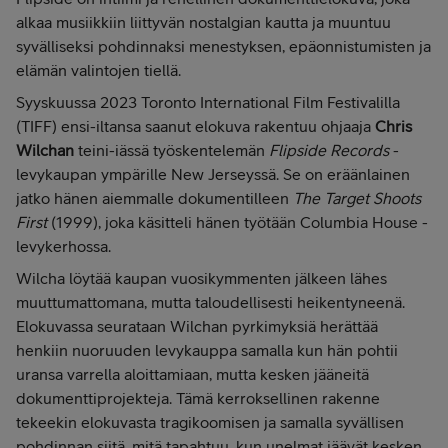
alkaa musiikkiin liittyvän nostalgian kautta ja muuntuu
syvälliseksi pohdinnaksi menestyksen, epäonnistumisten ja
elämän valintojen tiellä.
Syyskuussa 2023 Toronto International Film Festivalilla
(TIFF) ensi-iltansa saanut elokuva rakentuu ohjaaja
Chris
Wilchan
teini-iässä työskentelemän
Flipside Records
-
levykaupan ympärille New Jerseyssä. Se on eräänlainen
jatko hänen aiemmalle dokumentilleen
The Target Shoots
First
(1999), joka käsitteli hänen työtään Columbia House -
levykerhossa.
Wilcha löytää kaupan vuosikymmenten jälkeen lähes
muuttumattomana, mutta taloudellisesti heikentyneenä.
Elokuvassa seurataan Wilchan pyrkimyksiä herättää
henkiin nuoruuden levykauppa samalla kun hän pohtii
uransa varrella aloittamiaan, mutta kesken jääneitä
dokumenttiprojekteja.
Tämä kerroksellinen rakenne
tekeekin elokuvasta tragikoomisen ja samalla syvällisen
pohdinnan siitä, mitä tapahtuu, kun unelmat jäävät kesken.