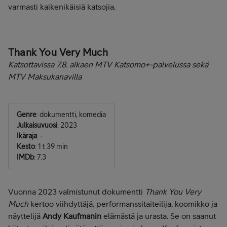
varmasti kaikenikäisiä katsojia.
Thank You Very Much
Katsottavissa 7.8. alkaen MTV Katsomo+-palvelussa sekä
MTV Maksukanavilla
Genre
: dokumentti, komedia
Julkaisuvuosi
: 2023
Ikäraja
: -
Kesto
: 1 t 39 min
IMDb
: 7.3
Vuonna 2023 valmistunut dokumentti
Thank You Very
Much
kertoo viihdyttäjä, performanssitaiteilija, koomikko ja
näyttelijä
Andy Kaufmanin
elämästä ja urasta. Se on saanut