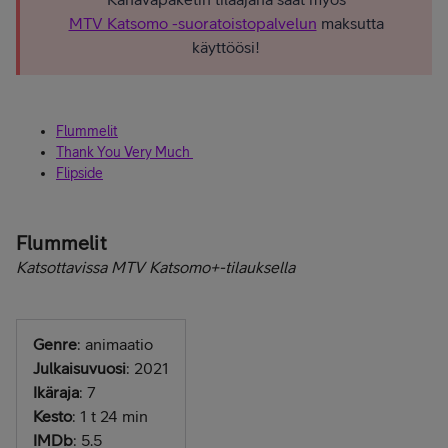
MTV Katsomo -suoratoistopalvelun
maksutta
käyttöösi!
Flummelit
Thank You Very Much
Flipside
Flummelit
Katsottavissa MTV Katsomo+-tilauksella
Genre
: animaatio
Julkaisuvuosi
: 2021
Ikäraja
: 7
Kesto
: 1 t 24 min
IMDb
: 5.5