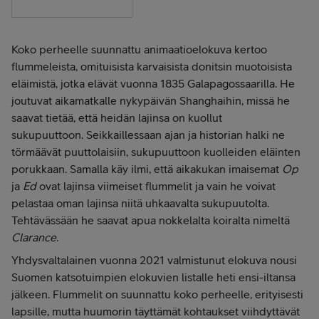
Koko perheelle suunnattu animaatioelokuva kertoo
flummeleista, omituisista karvaisista donitsin muotoisista
eläimistä, jotka elävät vuonna 1835 Galapagossaarilla. He
joutuvat aikamatkalle nykypäivän Shanghaihin, missä he
saavat tietää, että heidän lajinsa on kuollut
sukupuuttoon. Seikkaillessaan ajan ja historian halki ne
törmäävät puuttolaisiin, sukupuuttoon kuolleiden eläinten
porukkaan. Samalla käy ilmi, että aikakukan imaisemat
Op
ja
Ed
ovat lajinsa viimeiset flummelit ja vain he voivat
pelastaa oman lajinsa niitä uhkaavalta sukupuutolta.
Tehtävässään he saavat apua nokkelalta koiralta nimeltä
Clarance
.
Yhdysvaltalainen vuonna 2021 valmistunut elokuva nousi
Suomen katsotuimpien elokuvien listalle heti ensi-iltansa
jälkeen. Flummelit on suunnattu koko perheelle, erityisesti
lapsille, mutta huumorin täyttämät kohtaukset viihdyttävät