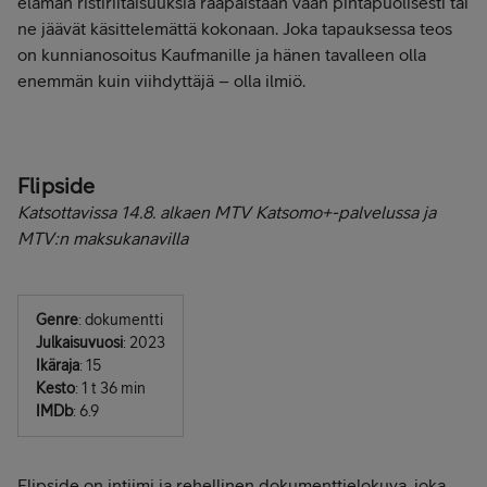
elämän ristiriitaisuuksia raapaistaan vaan pintapuolisesti tai
ne jäävät käsittelemättä kokonaan. Joka tapauksessa teos
on kunnianosoitus Kaufmanille ja hänen tavalleen olla
enemmän kuin viihdyttäjä – olla ilmiö.
Flipside
Katsottavissa 14.8. alkaen MTV Katsomo+-palvelussa ja
MTV:n maksukanavilla
Genre
: dokumentti
Julkaisuvuosi
: 2023
Ikäraja
: 15
Kesto
: 1 t 36 min
IMDb
: 6.9
Flipside on intiimi ja rehellinen dokumenttielokuva, joka