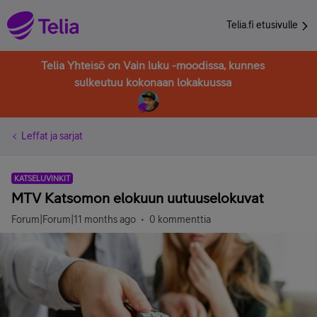
Telia.fi etusivulle
Telia Yhteisö on Vain luku -moodissa, kunnes
sulkeutuu kokonaan lokakuussa
Leffat ja sarjat
KATSELUVINKIT
MTV Katsomon elokuun uutuuselokuvat
Forum|Forum|11 months ago
0 kommenttia