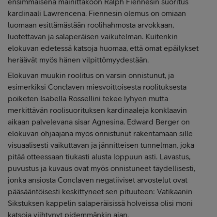
ensimmäisenä mainittakoon Ralph Fiennesin suoritus
kardinaali Lawrencena. Fiennesin olemus on omiaan
luomaan esittämästään roolihahmosta arvokkaan,
luotettavan ja salaperäisen vaikutelman. Kuitenkin
elokuvan edetessä katsoja huomaa, että omat epäilykset
heräävät myös hänen vilpittömyydestään.
Elokuvan muukin roolitus on varsin onnistunut, ja
esimerkiksi Conclaven miesvoittoisesta roolituksesta
poiketen Isabella Rossellini tekee lyhyen mutta
merkittävän roolisuorituksen kardinaaleja konklaavin
aikaan palvelevana sisar Agnesina. Edward Berger on
elokuvan ohjaajana myös onnistunut rakentamaan sille
visuaalisesti vaikuttavan ja jännitteisen tunnelman, joka
pitää otteessaan tiukasti alusta loppuun asti. Lavastus,
puvustus ja kuvaus ovat myös onnistuneet täydellisesti,
jonka ansiosta Conclaven negatiiviset arvostelut ovat
pääsääntöisesti keskittyneet sen pituuteen: Vatikaanin
Sikstuksen kappelin salaperäisissä holveissa olisi moni
katsoja viihtynyt pidemmänkin ajan.