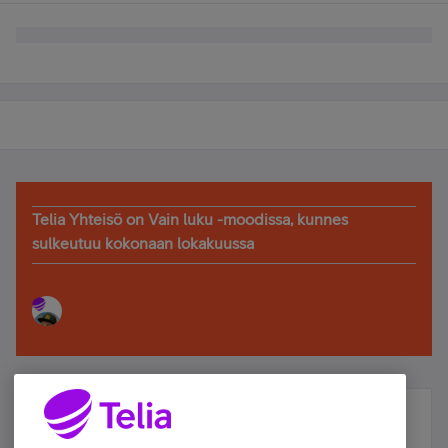
Telia Yhteisö on Vain luku -moodissa, kunnes
sulkeutuu kokonaan lokakuussa
Älä jää paitsi – osallistu ja voita!