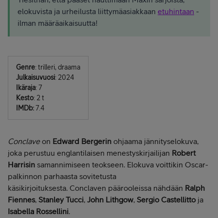
elokuvista ja urheilusta liittymäasiakkaan
etuhintaan
-
ilman määräaikaisuutta!
Genre
: trilleri, draama
Julkaisuvuosi
: 2024
Ikäraja
: 7
Kesto
: 2 t
IMDb:
7.4
Conclave
on
Edward Bergerin
ohjaama jännityselokuva,
joka perustuu englantilaisen menestyskirjailijan
Robert
Harrisin
samannimiseen teokseen. Elokuva voittikin Oscar-
palkinnon parhaasta sovitetusta
käsikirjoituksesta. Conclaven päärooleissa nähdään
Ralph
Fiennes
,
Stanley Tucci
,
John Lithgow
,
Sergio Castellitto
ja
Isabella Rossellini
.