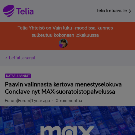
Telia.fi etusivulle
Telia Yhteisö on Vain luku -moodissa, kunnes
sulkeutuu kokonaan lokakuussa
Leffat ja sarjat
KATSELUVINKIT
Paavin valinnasta kertova menestyselokuva
Conclave nyt MAX-suoratoistopalvelussa
Forum|Forum|1 year ago
0 kommenttia