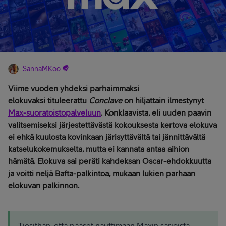
SannaMKoo
Viime vuoden yhdeksi parhaimmaksi
elokuvaksi tituleerattu
Conclave
on hiljattain ilmestynyt
Max-suoratoistopalveluun
. Konklaavista, eli uuden paavin
valitsemiseksi järjestettävästä kokouksesta kertova elokuva
ei ehkä kuulosta kovinkaan järisyttävältä tai jännittävältä
katselukokemukselta, mutta ei kannata antaa aihion
hämätä. Elokuva sai peräti kahdeksan Oscar-ehdokkuutta
ja voitti neljä Bafta-palkintoa, mukaan lukien parhaan
elokuvan palkinnon.
Tiesithän, että pääset nauttimaan Maxin sarjoista,