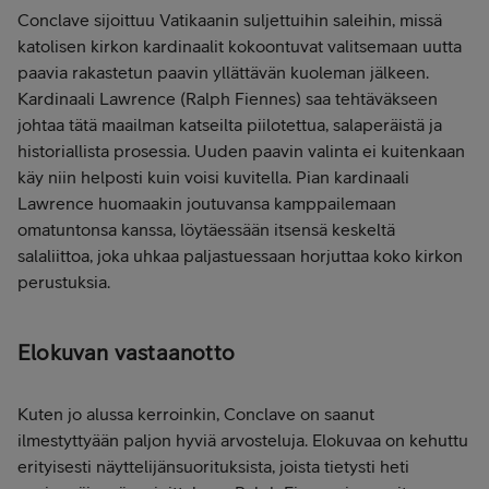
Conclave sijoittuu Vatikaanin suljettuihin saleihin, missä
katolisen kirkon kardinaalit kokoontuvat valitsemaan uutta
paavia rakastetun paavin yllättävän kuoleman jälkeen.
Kardinaali Lawrence (Ralph Fiennes) saa tehtäväkseen
johtaa tätä maailman katseilta piilotettua, salaperäistä ja
historiallista prosessia. Uuden paavin valinta ei kuitenkaan
käy niin helposti kuin voisi kuvitella. Pian kardinaali
Lawrence huomaakin joutuvansa kamppailemaan
omatuntonsa kanssa, löytäessään itsensä keskeltä
salaliittoa, joka uhkaa paljastuessaan horjuttaa koko kirkon
perustuksia.
Elokuvan vastaanotto
Kuten jo alussa kerroinkin, Conclave on saanut
ilmestyttyään paljon hyviä arvosteluja. Elokuvaa on kehuttu
erityisesti näyttelijänsuorituksista, joista tietysti heti