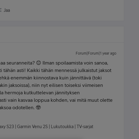
Jaa
Forum|Forum|1 year ago
jaa seuranneita? 😊 Ilman spoilaamista voin sanoa,
ti tähän asti! Kaikki tähän mennessä julkaistut jaksot
li ehkä enemmän kiinnostava kuin jännittävä (toki
kin jaksoissa), niin nyt eilisen toiseksi viimeisen
lla hermoja kutkuttelevan jännityksen
sti vain kasvaa loppua kohden, vai mitä muut olette
aksoa odotellen. 🤓
axy S23 | Garmin Venu 2S | Lukutoukka | TV-sarjat