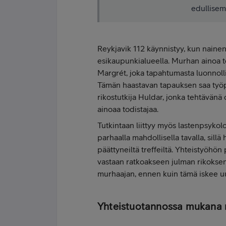
edullisem
Reykjavik 112 käynnistyy, kun nainen
esikaupunkialueella. Murhan ainoa tod
Margrét, joka tapahtumasta luonnoll
Tämän haastavan tapauksen saa työ
rikostutkija Huldar, jonka tehtävänä 
ainoaa todistajaa.
Tutkintaan liittyy myös lastenpsykol
parhaalla mahdollisella tavalla, sillä
päättyneiltä treffeiltä. Yhteistyöhö
vastaan ratkoakseen julman rikoksen 
murhaajan, ennen kuin tämä iskee u
Yhteistuotannossa mukana 