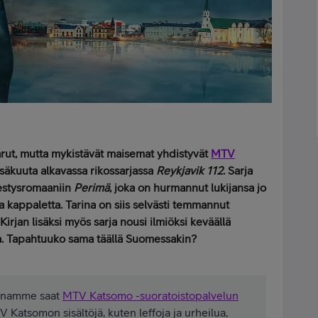
arut, mutta mykistävät maisemat yhdistyvät
MTV
säkuuta alkavassa rikossarjassa
Reykjavik 112
. Sarja
estysromaaniin
Perimä
, joka on hurmannut lukijansa jo
a kappaletta. Tarina on siis selvästi temmannut
rjan lisäksi myös sarja nousi ilmiöksi keväällä
nsa. Tapahtuuko sama täällä Suomessakin?
kaanamme saat
MTV Katsomo -suoratoistopalvelun
V Katsomon sisältöjä, kuten leffoja ja urheilua,