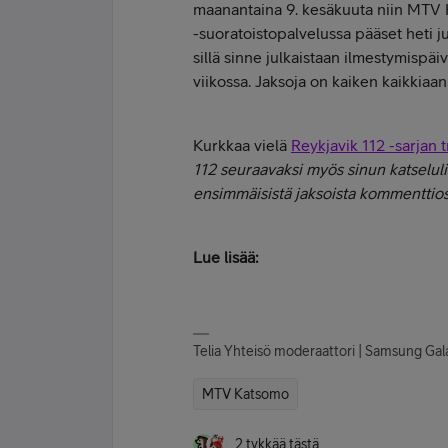
maanantaina 9. kesäkuuta niin MTV
-suoratoistopalvelussa pääset heti j
sillä sinne julkaistaan ilmestymispä
viikossa. Jaksoja on kaiken kaikkiaan
Kurkkaa vielä
Reykjavik 112 -sarjan t
112 seuraavaksi myös sinun katselulis
ensimmäisistä jaksoista kommenttios
Lue lisää:
Telia Yhteisö moderaattori | Samsung Gal
MTV Katsomo
2 tykkää tästä