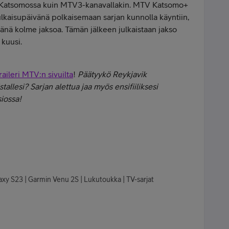
 Katsomossa kuin MTV3-kanavallakin. MTV Katsomo+
ulkaisupäivänä polkaisemaan sarjan kunnolla käyntiin,
ivänä kolme jaksoa. Tämän jälkeen julkaistaan jakso
 kuusi.
raileri MTV:n sivuilta
!
Päätyykö Reykjavik
tallesi? Sarjan alettua jaa myös ensifiiliksesi
iossa!
axy S23 | Garmin Venu 2S | Lukutoukka | TV-sarjat