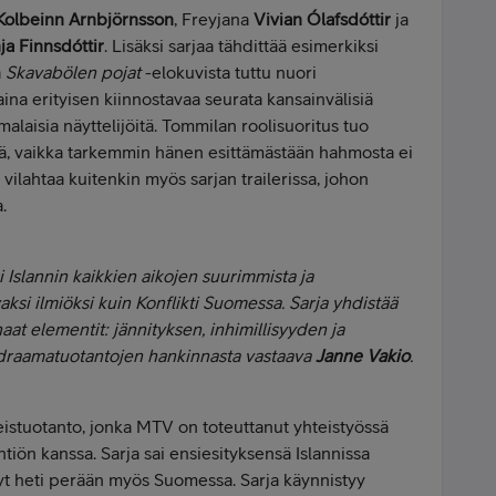
Kolbeinn Arnbjörnsson
, Freyjana
Vivian Ólafsdóttir
ja
ja Finnsdóttir
. Lisäksi sarjaa tähdittää esimerkiksi
ä
Skavabölen pojat
-elokuvista tuttu nuori
aina erityisen kiinnostavaa seurata kansainvälisiä
alaisia näyttelijöitä. Tommilan roolisuoritus tuo
sä, vaikka tarkemmin hänen esittämästään hahmosta ei
 vilahtaa kuitenkin myös sarjan trailerissa, johon
.
 Islannin kaikkien aikojen suurimmista ja
aksi ilmiöksi kuin
Konflikti
Suomessa. Sarja yhdistää
t elementit: jännityksen, inhimillisyyden ja
draamatuotantojen hankinnasta vastaava
Janne Vakio
.
eistuotanto, jonka MTV on toteuttanut yhteistyössä
yhtiön kanssa. Sarja sai ensiesityksensä Islannissa
yt heti perään myös Suomessa. Sarja käynnistyy