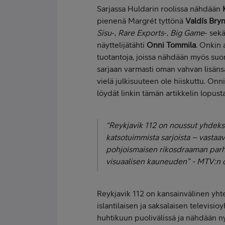
Sarjassa Huldarin roolissa nähdään
pienenä Margrét tyttönä
Valdís Bryn
Sisu
-,
Rare Exports
-,
Big Game
- sek
näyttelijätähti
Onni Tommila
. Onkin 
tuotantoja, joissa nähdään myös suom
sarjaan varmasti oman vahvan lisän
vielä julkisuuteen ole hiiskuttu. Onni
löydät linkin tämän artikkelin lopusta
“Reykjavik 112 on noussut yhdeksi
katsotuimmista sarjoista – vastaav
pohjoismaisen rikosdraaman parhaa
visuaalisen kauneuden” - MTV:n 
Reykjavik 112 on kansainvälinen yht
islantilaisen ja saksalaisen televisio
huhtikuun puolivälissä ja nähdään n