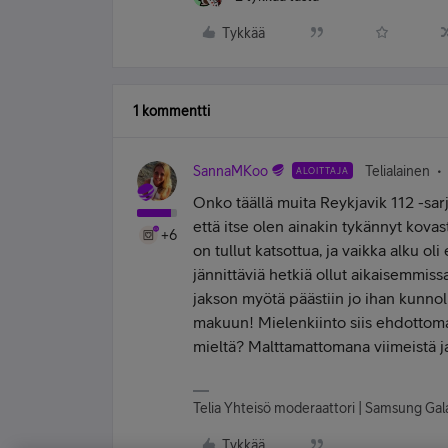
Tykkää
1 kommentti
SannaMKoo
Telialainen
ALOITTAJA
Onko täällä muita Reykjavik 112 -sar
että itse olen ainakin tykännyt kovas
+6
on tullut katsottua, ja vaikka alku o
jännittäviä hetkiä ollut aikaisemmissa
jakson myötä päästiin jo ihan kunno
makuun! Mielenkiinto siis ehdottoma
mieltä? Malttamattomana viimeistä j
Telia Yhteisö moderaattori | Samsung Gal
Tykkää