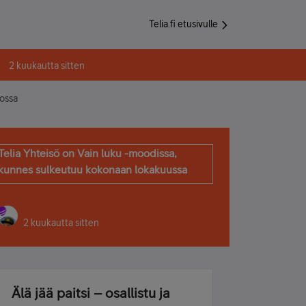
Telia.fi etusivulle
2 kuukautta sitten
mossa
Telia Yhteisö on Vain luku -moodissa,
kunnes sulkeutuu kokonaan lokakuussa
2 kuukautta sitten
Älä jää paitsi – osallistu ja