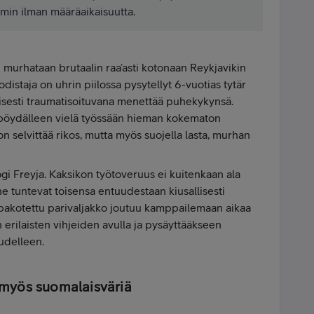
min ilman määräaikaisuutta.
 murhataan brutaalin raa’asti kotonaan Reykjavikin
istaja on uhrin piilossa pysytellyt 6-vuotias tytär
isesti traumatisoituvana menettää puhekykynsä.
pöydälleen vielä työssään hieman kokematon
on selvittää rikos, mutta myös suojella lasta, murhan
ogi Freyja. Kaksikon työtoveruus ei kuitenkaan ala
 he tuntevat toisensa entuudestaan kiusallisesti
n pakotettu parivaljakko joutuu kamppailemaan aikaa
erilaisten vihjeiden avulla ja pysäyttääkseen
udelleen.
myös suomalaisväriä