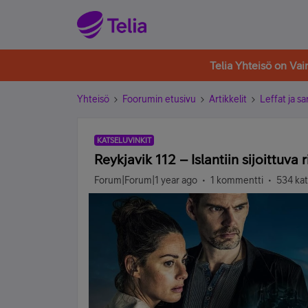
Telia Yhteisö on Va
Yhteisö
Foorumin etusivu
Artikkelit
Leffat ja sa
KATSELUVINKIT
Reykjavik 112 – Islantiin sijoittuv
Forum|Forum|1 year ago
1 kommentti
534 kat