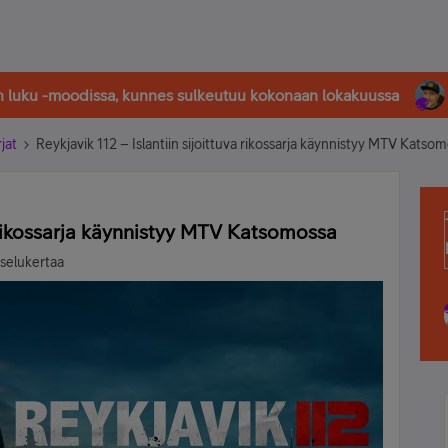
in luku -moodissa, kunnes sulkeutuu kokonaan lokakuussa
rjat
Reykjavik 112 – Islantiin sijoittuva rikossarja käynnistyy MTV Katso
a rikossarja käynnistyy MTV Katsomossa
selukertaa