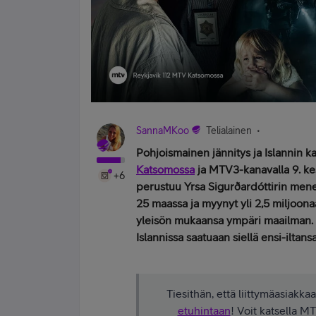
SannaMKoo
Telialainen
Pohjoismainen jännitys ja Islannin k
Katsomossa
ja MTV3-kanavalla 9. ke
+6
perustuu Yrsa Sigurðardóttirin men
25 maassa ja myynyt yli 2,5 miljoona
yleisön mukaansa ympäri maailman. Ki
Islannissa saatuaan siellä ensi-ilta
Tiesithän, että liittymäasiak
etuhintaan
! Voit katsella MT