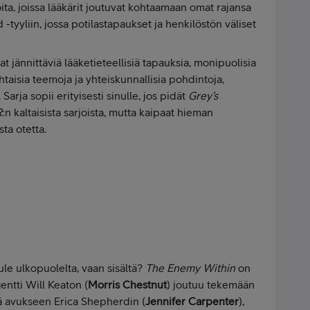
ita, joissa lääkärit joutuvat kohtaamaan omat rajansa
tyyliin, jossa potilastapaukset ja henkilöstön väliset
 jännittäviä lääketieteellisiä tapauksia, monipuolisia
htaisia teemoja ja yhteiskunnallisia pohdintoja,
arja sopii erityisesti sinulle, jos pidät
Grey’s
R
:n kaltaisista sarjoista, mutta kaipaat hieman
ta otetta.
ule ulkopuolelta, vaan sisältä?
The Enemy Within
on
gentti Will Keaton (
Morris Chestnut
) joutuu tekemään
 avukseen Erica Shepherdin (
Jennifer Carpenter
),