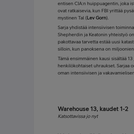
entisen CIA:n huippuagentin, joka i
ovat ratkaisevia, kun FBI yrittää pysä
mystinen Tal (
Lev Gorn
).
Sarja yhdistää intensiivisen toiminnan
Shepherdin ja Keatonin yhteistyö o
pakottavaa tarvetta estää uusi katas
silloin, kun panoksena on miljoonie
Tämä ensimmäinen kausi sisältää 13 jak
henkilökohtaiset uhraukset. Sarjaa
oman intensiivisen ja vakavamielise
Warehouse 13, kaudet 1-2
Katsottavissa jo nyt