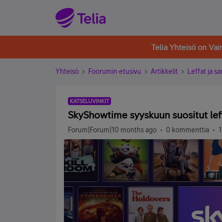
Telia Yhteisö on Va
Yhteisö
Foorumin etusivu
Artikkelit
Leffat ja sa
KATSELUVINKIT
SkyShowtime syyskuun suositut leff
Forum|Forum|10 months ago
0 kommenttia
1