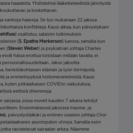
taisia haasteita. Yhdistelmä lääketieteellistä jännitystä
a koukuttavan ja koskettavan.
ja vanhoja haavoja. Se tuo mukanaan 22 jaksoa
kilökohtaisia konflikteja. Kausi alkaa, kun päivystyksen
ehlfuss
) osallistuu salaisiin tutkimuksiin
odwinin (
S. Epatha Merkerson
) kanssa, samalla kun
er (
Steven Weber
) ja psykiatrian johtaja Charles
 eivät halua erottua toisistaan millään tavalla, ei
ä persoonallisuudeltaan. Jakso jaksolta
henkilökohtaisen elämän ja työn törmäystä,
ötä ja erimielisyyksiä hoitomenetelmistä. Kausi
ja, kuten pitkäaikaisen COVIDin vaikutuksia,
llisiä eettisiä dilemmoja.
n sarjassa, jossa monet kauden 7 aikana tehdyt
uurilleen. Ensimmäisessä jaksossa trauma- ja
ns
), päivystyslääkäri ja entinen osaston johtaja Choi
 pelastaakseen asuntopalon uhreja. Samalla esiin
 jotka ravistelevat sairaalan arkea. Näemme