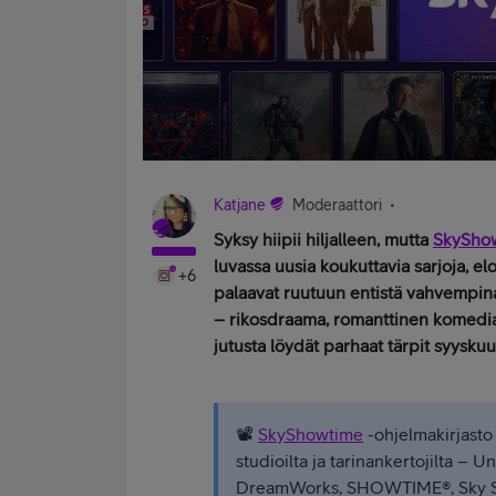
Katjane
Moderaattori
Syksy hiipii hiljalleen, mutta
SkyShow
luvassa uusia koukuttavia sarjoja, elo
+6
palaavat ruutuun entistä vahvempina
– rikosdraama, romanttinen komedia 
jutusta löydät parhaat tärpit syyskuun
📽
SkyShowtime
-ohjelmakirjasto
studioilta ja tarinankertojilta – 
DreamWorks, SHOWTIME®️, Sky St