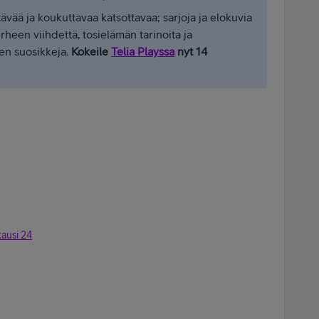
vää ja koukuttavaa katsottavaa; sarjoja ja elokuvia
rheen viihdettä, tosielämän tarinoita ja
en suosikkeja.
Kokeile
Telia Playssa
nyt 14
kausi 24