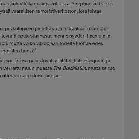
stuu elinkautista maanpetoksesta. Shepherdin tiedot
yttää vaarallisen terroristiverkoston, jota johtaa
, psykologisen jännitteen ja moraaliset ristiriidat.
n täynnä epäluottamusta, menneisyyden haamuja ja
trofi. Mutta voiko vakoojaan todella luottaa edes
n ihmisten henki?
soa, joissa paljastuvat salaliitot, kaksoisagentit ja
 on verrattu muun muassa
The Blacklistiin
, mutta se tuo
n otteensa vakoiludraamaan.