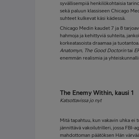
syvällisempiä henkilökohtaisia tarino
sekä paluun klassiseen Chicago Med -
suhteet kulkevat käsi kädessä.
Chicago Medin kaudet 7 ja 8 tarjoavat
hahmoja ja kehittyviä suhteita, janko
korkeatasoista draamaa ja tuotantoa. S
Anatomyn
,
The Good Doctorin
tai
E
enemmän realismia ja yhteiskunnallis
The Enemy Within, kausi 1
Katsottavissa jo nyt
Mitä tapahtuu, kun vakavin uhka ei t
jännittävä vakoilutrilleri, jossa FBI-a
mahdottoman päätöksen Hän värvää