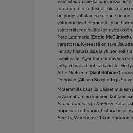
Valmistaudu seikkailuun, jossa histo
tuo ruutuihin kulttisuosikiksi nouss
on yhdysvaltalainen science fiction 
yliluonnolliset elementit, ja on hur
salaperäiseen hallituksen yksikköön s
Pete Lattimeria (
Eddie McClintock
)
varastossa. Kyseessä on tavallisuud
kerätty historiallisia ja yliluonnollisi
maailmalle. Agenttien tehtävänä on et
jotka voivat aiheuttaa kaaosta. He t
Artie Nielsenin (
Saul Rubinek
) kans
Donovan (
Allison Scagliotti
) ja Steve
Molemmilla kausilla pääset mukaan jän
arvaamattomien voimien kohtaamise
Indiana Jonesin
ja
X-Filesin
kaltaisis
populaarikulttuuriin, historiaan ja m
Eureka
, Warehouse 13 on ehdoton lisä