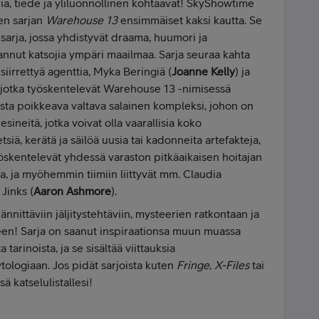
ria, tiede ja yliluonnollinen kohtaavat! SkyShowtime
een sarjan
Warehouse 13
ensimmäiset kaksi kautta. Se
-sarja, jossa yhdistyvät draama, huumori ja
mannut katsojia ympäri maailmaa. Sarja seuraa kahta
iirrettyä agenttia, Myka Beringiä (
Joanne Kelly
) ja
, jotka työskentelevät Warehouse 13 -nimisessä
esta poikkeava valtava salainen kompleksi, johon on
a esineitä, jotka voivat olla vaarallisia koko
siä, kerätä ja säilöä uusia tai kadonneita artefakteja,
yöskentelevät yhdessä varaston pitkäaikaisen hoitajan
sa, ja myöhemmin tiimiin liittyvät mm. Claudia
 Jinks (
Aaron Ashmore
).
nittäviin jäljitystehtäviin, mysteerien ratkontaan ja
en! Sarja on saanut inspiraationsa muun muassa
ta tarinoista, ja se sisältää viittauksia
ytologiaan. Jos pidät sarjoista kuten
Fringe
,
X-Files
tai
 katselulistallesi!