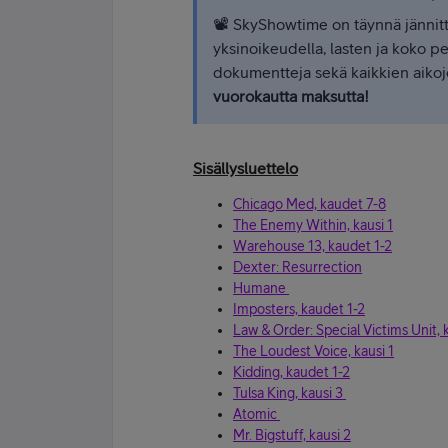
📽 SkyShowtime on täynnä jännittä
yksinoikeudella, lasten ja koko pe
dokumentteja sekä kaikkien aikoj
vuorokautta maksutta!
Sisällysluettelo
Chicago Med, kaudet 7-8
The Enemy Within, kausi 1
Warehouse 13, kaudet 1-2
Dexter: Resurrection
Humane
Imposters, kaudet 1-2
Law & Order: Special Victims Unit, 
The Loudest Voice, kausi 1
Kidding, kaudet 1-2
Tulsa King, kausi 3
Atomic
Mr. Bigstuff, kausi 2