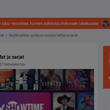
in luku -moodissa, kunnes sulkeutuu kokonaan lokakuussa
rjat
SkyShowtime syyskuun suositut leffat ja sarjat
at ja sarjat
27 katselukertaa