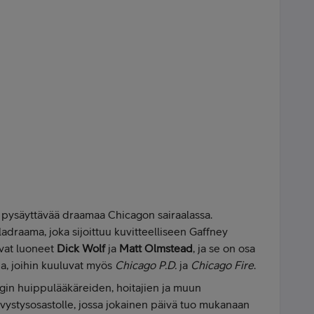
pysäyttävää draamaa Chicagon sairaalassa.
adraama, joka sijoittuu kuvitteelliseen Gaffney
ovat luoneet
Dick Wolf
ja
Matt Olmstead
, ja se on osa
a, joihin kuuluvat myös
Chicago P.D.
ja
Chicago Fire
.
n huippulääkäreiden, hoitajien ja muun
ivystysosastolle, jossa jokainen päivä tuo mukanaan