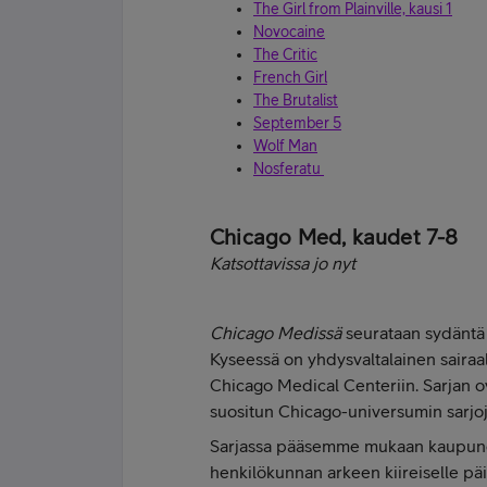
The Girl from Plainville, kausi 1
Novocaine
The Critic
French Girl
The Brutalist
September 5
Wolf Man
Nosferatu
Chicago Med, kaudet 7-8
Katsottavissa jo nyt
Chicago Medissä
seurataan sydäntä 
Kyseessä on yhdysvaltalainen sairaal
Chicago Medical Centeriin. Sarjan 
suositun Chicago-universumin sarjoj
Sarjassa pääsemme mukaan kaupungi
henkilökunnan arkeen kiireiselle pä