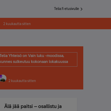
Telia.fi etusivulle
2 kuukautta sitten
Telia Yhteisö on Vain luku -moodissa,
kunnes sulkeutuu kokonaan lokakuussa
2 kuukautta sitten
Älä jää paitsi – osallistu ja