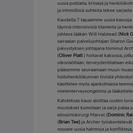
uusia potilaita, kriisejä ja henkilökoh
ja inhimillisiä suhteita tekee sarjast
Kaudella 7 tapaamme uusia kasvoja 
täynnä intensiivisiä tilanteita ja hen
johtava lääkäri Will Halstead (
Nick G
sairaalan palvelujohtajan Sharon Go
päivystyksen johtajana toiminut Arch
(
Oliver Platt
) hoitavat kaksosia, jotka
ulkonäöltään, terveydentilaltaan eik
pääsemme seuraamaan muun muassa, 
hoitohenkilökunnan tiivistä yhteisty
käsittelee myös ajankohtaisia teemo
mielenterveysongelmia ja lääketietee
Kahdeksas kausi aloittaa uuden luvu
muutokset kumotaan ja sarja palaa j
elinsiirtokirurgi Marcel (
Dominic Rai
(
Brian Tee)
ja Archer työskentelevät
nousee uusia hahmoja ja konflikteja,