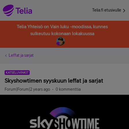
Telia.fi etusivulle
Telia Yhteisö on Vain luku -moodissa, kunnes
sulkeutuu kokonaan lokakuussa
Leffat ja sarjat
KATSELUVINKIT
Skyshowtimen syyskuun leffat ja sarjat
Forum|Forum|2 years ago
0 kommenttia