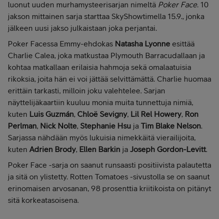
luonut uuden murhamysteerisarjan nimeltä
Poker Face
. 10
jakson mittainen sarja starttaa SkyShowtimella 15.9., jonka
jälkeen uusi jakso julkaistaan joka perjantai.
Poker Facessa Emmy-ehdokas
Natasha Lyonne
esittää
Charlie Calea, joka matkustaa Plymouth Barracudallaan ja
kohtaa matkallaan erilaisia hahmoja sekä omalaatuisia
rikoksia, joita hän ei voi jättää selvittämättä. Charlie huomaa
erittäin tarkasti, milloin joku valehtelee. Sarjan
näyttelijäkaartiin kuuluu monia muita tunnettuja nimiä,
kuten
Luis Guzmán
,
Chloë Sevigny
,
Lil Rel Howery
,
Ron
Perlman
,
Nick Nolte
,
Stephanie Hsu
ja
Tim Blake Nelson
.
Sarjassa nähdään myös lukuisia nimekkäitä vierailijoita,
kuten
Adrien Brody
,
Ellen Barkin
ja
Joseph Gordon-Levitt
.
Poker Face -sarja on saanut runsaasti positiivista palautetta
ja sitä on ylistetty. Rotten Tomatoes -sivustolla se on saanut
erinomaisen arvosanan, 98 prosenttia kriitikoista on pitänyt
sitä korkeatasoisena.