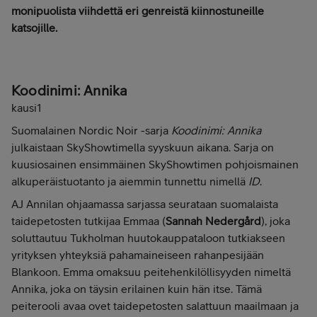
monipuolista viihdettä eri genreistä kiinnostuneille
katsojille.
Koodinimi: Annika
kausi1
Suomalainen Nordic Noir -sarja
Koodinimi: Annika
julkaistaan SkyShowtimella syyskuun aikana. Sarja on
kuusiosainen ensimmäinen SkyShowtimen pohjoismainen
alkuperäistuotanto ja aiemmin tunnettu nimellä
ID
.
AJ Annilan ohjaamassa sarjassa seurataan suomalaista
taidepetosten tutkijaa Emmaa (
Sannah Nedergård
), joka
soluttautuu Tukholman huutokauppataloon tutkiakseen
yrityksen yhteyksiä pahamaineiseen rahanpesijään
Blankoon. Emma omaksuu peitehenkilöllisyyden nimeltä
Annika, joka on täysin erilainen kuin hän itse. Tämä
peiterooli avaa ovet taidepetosten salattuun maailmaan ja