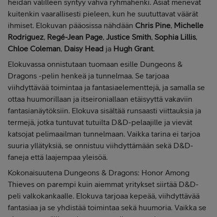
heidän välilleen syntyy vahva ryhmähenki. Asiat menevät
kuitenkin vaarallisesti pieleen, kun he suututtavat väärät
ihmiset. Elokuvan pääosissa nähdään
Chris Pine
,
Michelle
Rodriguez
,
Regé-Jean Page
,
Justice Smith
,
Sophia Lillis
,
Chloe Coleman
,
Daisy Head
ja
Hugh Grant
.
Elokuvassa onnistutaan tuomaan esille Dungeons &
Dragons -pelin henkeä ja tunnelmaa. Se tarjoaa
viihdyttävää toimintaa ja fantasiaelementtejä, ja samalla se
ottaa huumorillaan ja itseironiallaan etäisyyttä vakaviin
fantasianäytöksiin. Elokuva sisältää runsaasti viittauksia ja
termejä, jotka tuntuvat tutuilta D&D-pelaajille ja vievät
katsojat pelimaailman tunnelmaan. Vaikka tarina ei tarjoa
suuria yllätyksiä, se onnistuu viihdyttämään sekä D&D-
faneja että laajempaa yleisöä.
Kokonaisuutena Dungeons & Dragons: Honor Among
Thieves on parempi kuin aiemmat yritykset siirtää D&D-
peli valkokankaalle. Elokuva tarjoaa kepeää, viihdyttävää
fantasiaa ja se yhdistää toimintaa sekä huumoria. Vaikka se