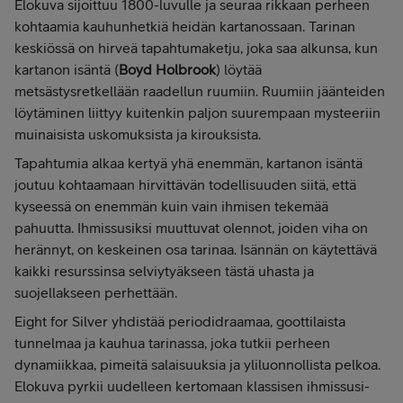
Elokuva sijoittuu 1800-luvulle ja seuraa rikkaan perheen
kohtaamia kauhunhetkiä heidän kartanossaan. Tarinan
keskiössä on hirveä tapahtumaketju, joka saa alkunsa, kun
kartanon isäntä (
Boyd Holbrook
) löytää
metsästysretkellään raadellun ruumiin. Ruumiin jäänteiden
löytäminen liittyy kuitenkin paljon suurempaan mysteeriin
muinaisista uskomuksista ja kirouksista.
Tapahtumia alkaa kertyä yhä enemmän, kartanon isäntä
joutuu kohtaamaan hirvittävän todellisuuden siitä, että
kyseessä on enemmän kuin vain ihmisen tekemää
pahuutta. Ihmissusiksi muuttuvat olennot, joiden viha on
herännyt, on keskeinen osa tarinaa. Isännän on käytettävä
kaikki resurssinsa selviytyäkseen tästä uhasta ja
suojellakseen perhettään.
Eight for Silver yhdistää periodidraamaa, goottilaista
tunnelmaa ja kauhua tarinassa, joka tutkii perheen
dynamiikkaa, pimeitä salaisuuksia ja yliluonnollista pelkoa.
Elokuva pyrkii uudelleen kertomaan klassisen ihmissusi-