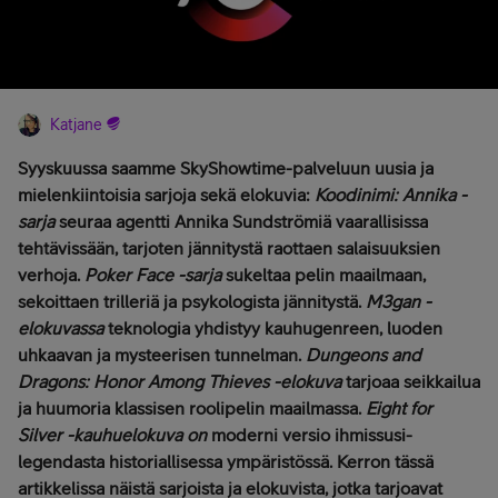
Katjane
Syyskuussa saamme SkyShowtime-palveluun uusia ja
mielenkiintoisia sarjoja sekä elokuvia:
Koodinimi: Annika -
sarja
seuraa agentti Annika Sundströmiä vaarallisissa
tehtävissään, tarjoten jännitystä raottaen salaisuuksien
verhoja.
Poker Face -sarja
sukeltaa pelin maailmaan,
sekoittaen trilleriä ja psykologista jännitystä.
M3gan -
elokuvassa
teknologia yhdistyy kauhugenreen, luoden
uhkaavan ja mysteerisen tunnelman.
Dungeons and
Dragons: Honor Among Thieves -elokuva
tarjoaa seikkailua
ja huumoria klassisen roolipelin maailmassa.
Eight for
Silver -kauhuelokuva on
moderni versio ihmissusi-
legendasta historiallisessa ympäristössä. Kerron tässä
artikkelissa näistä sarjoista ja elokuvista, jotka tarjoavat