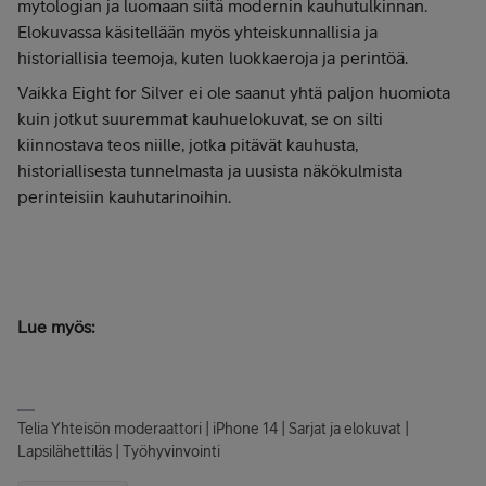
mytologian ja luomaan siitä modernin kauhutulkinnan.
Elokuvassa käsitellään myös yhteiskunnallisia ja
historiallisia teemoja, kuten luokkaeroja ja perintöä.
Vaikka Eight for Silver ei ole saanut yhtä paljon huomiota
kuin jotkut suuremmat kauhuelokuvat, se on silti
kiinnostava teos niille, jotka pitävät kauhusta,
historiallisesta tunnelmasta ja uusista näkökulmista
perinteisiin kauhutarinoihin.
Lue myös:
Telia Yhteisön moderaattori | iPhone 14 | Sarjat ja elokuvat |
Lapsilähettiläs | Työhyvinvointi