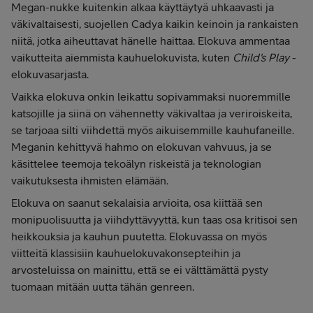
Megan-nukke kuitenkin alkaa käyttäytyä uhkaavasti ja
väkivaltaisesti, suojellen Cadya kaikin keinoin ja rankaisten
niitä, jotka aiheuttavat hänelle haittaa. Elokuva ammentaa
vaikutteita aiemmista kauhuelokuvista, kuten
Child's Play
-
elokuvasarjasta.
Vaikka elokuva onkin leikattu sopivammaksi nuoremmille
katsojille ja siinä on vähennetty väkivaltaa ja veriroiskeita,
se tarjoaa silti viihdettä myös aikuisemmille kauhufaneille.
Meganin kehittyvä hahmo on elokuvan vahvuus, ja se
käsittelee teemoja tekoälyn riskeistä ja teknologian
vaikutuksesta ihmisten elämään.
Elokuva on saanut sekalaisia arvioita, osa kiittää sen
monipuolisuutta ja viihdyttävyyttä, kun taas osa kritisoi sen
heikkouksia ja kauhun puutetta. Elokuvassa on myös
viitteitä klassisiin kauhuelokuvakonsepteihin ja
arvosteluissa on mainittu, että se ei välttämättä pysty
tuomaan mitään uutta tähän genreen.