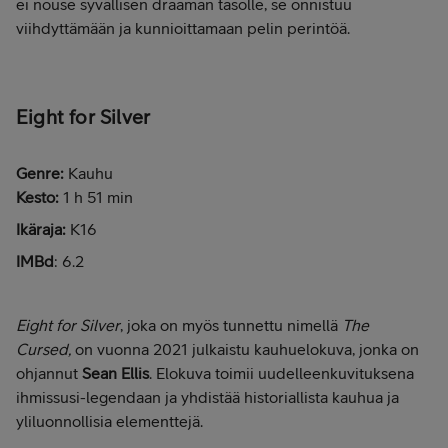
ei nouse syvällisen draaman tasolle, se onnistuu
viihdyttämään ja kunnioittamaan pelin perintöä.
Eight for Silver
Genre:
Kauhu
Kesto:
1 h 51 min
Ikäraja:
K16
IMBd
: 6.2
Eight for Silver
, joka on myös tunnettu nimellä
The
Cursed,
on vuonna 2021 julkaistu kauhuelokuva, jonka on
ohjannut
Sean Ellis
. Elokuva toimii uudelleenkuvituksena
ihmissusi-legendaan ja yhdistää historiallista kauhua ja
yliluonnollisia elementtejä.