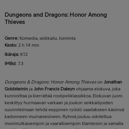
Dungeons and Dragons: Honor Among
Thieves
Genre:
Komedia, seikkailu, toiminta
Kesto:
2 h 14 min
Ikäraja:
K12
IMBd
: 7.3
Dungeons & Dragons: Honor Among Thieves
on
Jonathan
Goldsteinin
ja
John Francis Daleyn
ohjaama elokuva, joka
kunnioittaa ja kierrättää roolipeliklassikkoa. Elokuvan juoni
keskittyy hurmaavan varkaan ja joukon seikkailijoiden
suunnitelmaan tehdä eeppinen ryöstö saadakseen käsiinsä
kadonneen muinaisesineen. Ryhmä joutuu odotettua
monimutkaisempiin ja vaarallisempiin tilanteisiin ja samalla