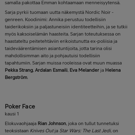
samalla pakottaa Emman kohtaamaan menneisyytensä.
Sarja pyrkii tuomaan uutta näkemystä Nordic Noir -
genreen. Koodinimi: Annika perustuu todellisiin
taiderikoksiin ja paljastuneisiin identiteetteihin, ja se tutkii
myös kaksoiselämän haasteita. Sarjan toteutuksessa on
haastateltu peitetehtäviin erikoistunutta ex-poliisia ja
taideväärentämisen asiantuntijoita, jotta tarina olisi
mahdollisimman aito ja pohjautuisi todellisiin
tapahtumiin. Sarjan muissa rooleissa ovat muun muassa
Pekka Strang
,
Ardalan Esmaili
,
Eva Melander
ja
Helena
Bergström
.
Poker Face
kausi 1
Elokuvaohjaaja
Rian Johnson
, joka on tullut tunnetuksi
teoksistaan
Knives Out
ja
Star Wars: The Last Jedi
, on