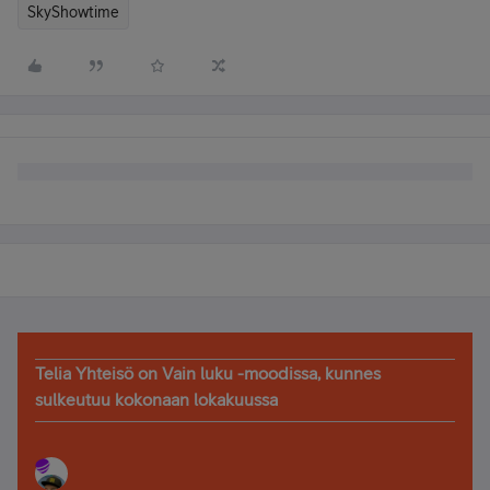
SkyShowtime
Telia Yhteisö on Vain luku -moodissa, kunnes
sulkeutuu kokonaan lokakuussa