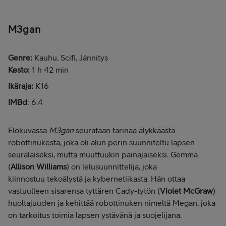
M3gan
Genre:
Kauhu, Scifi, Jännitys
Kesto:
1 h 42 min
Ikäraja:
K16
IMBd
: 6.4
Elokuvassa
M3gan
seurataan tarinaa älykkäästä
robottinukesta, joka oli alun perin suunniteltu lapsen
seuralaiseksi, mutta muuttuukin painajaiseksi. Gemma
(
Allison Williams
) on lelusuunnittelija, joka
kiinnostuu tekoälystä ja kybernetiikasta. Hän ottaa
vastuulleen sisarensa tyttären Cady-tytön (
Violet McGraw
)
huoltajuuden ja kehittää robottinuken nimeltä Megan, joka
on tarkoitus toimia lapsen ystävänä ja suojelijana.