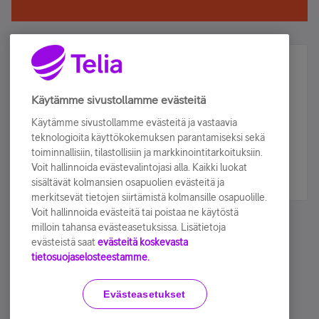
Älä jää paitsi – osallistu ja voita!
Tilaa Telian uutiskirje ja olet mukana arvonnassa.
Käytämme sivustollamme evästeitä
Samalla saat parhaat asiakasedut suoraan
Käytämme sivustollamme evästeitä ja vastaavia
sähköpostiisi.
teknologioita käyttökokemuksen parantamiseksi sekä
toiminnallisiin, tilastollisiin ja markkinointitarkoituksiin.
Voit hallinnoida evästevalintojasi alla. Kaikki luokat
Tilaa nyt
sisältävät kolmansien osapuolien evästeitä ja
merkitsevät tietojen siirtämistä kolmansille osapuolille.
Voit hallinnoida evästeitä tai poistaa ne käytöstä
milloin tahansa evästeasetuksissa. Lisätietoja
evästeistä saat
evästeitä koskevasta
tietosuojaselosteestamme.
Käyttöehdot
Accessibility statement
Evästeasetukset