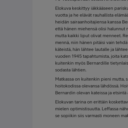
Elokuva keskittyy iäkkääseen paris
vuotta ja he elävät rauhallista eläm
heidän sairaanhoitajiensa kanssa Be
että hänen miehensä olisi halunnut
mutta kaikki liput olivat menneet. Re
mennä, niin hänen pitäisi vain tehdä 
käteistä, hän lähtee lautalle ja läht
vuoden 1945 tapahtumista, joita kat
kuitenkin myös Bernardille tietynlai
sodasta lähtien.
Matkassa on kuitenkin pieni mutta, si
hoitokodissa olevansa lähdössä. Hoito
Bernardin olevan kateissa ja etsintä 
Elokuvan tarina on erittäin kosketta
mielen optimistisuutta. Leffassa nä
se sopiikin siis varmasti moneen ma