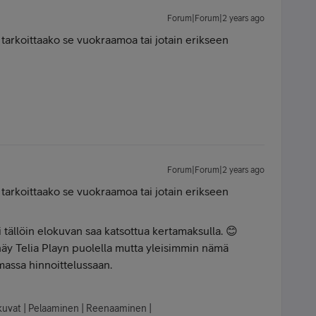
Forum|Forum|2 years ago
n tarkoittaako se vuokraamoa tai jotain erikseen
Forum|Forum|2 years ago
n tarkoittaako se vuokraamoa tai jotain erikseen
 tällöin elokuvan saa katsottua kertamaksulla. 😊
ä näy Telia Playn puolella mutta yleisimmin nämä
assa hinnoittelussaan.
lokuvat | Pelaaminen | Reenaaminen |