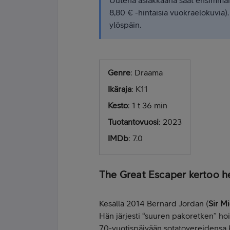
Uutena asiakkaana saat ensimmäis
8,80 € -hintaisia vuokraelokuvia)
ylöspäin.
Genre
: Draama
Ikäraja
: K11
Kesto
: 1 t 36 min
Tuotantovuosi
: 2023
IMDb
: 7.0
The Great Escaper kertoo h
Kesällä 2014 Bernard Jordan (
Sir M
Hän järjesti “suuren pakoretken” h
70-vuotispäivään sotatovereidensa 