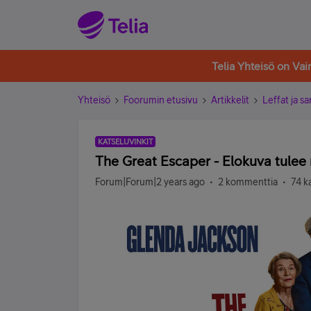
Telia Yhteisö on Va
Yhteisö
Foorumin etusivu
Artikkelit
Leffat ja sa
KATSELUVINKIT
The Great Escaper - Elokuva tulee 
Forum|Forum|2 years ago
2 kommenttia
74 k