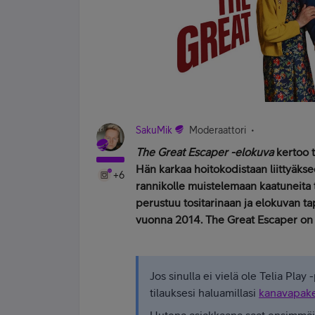
SakuMik
Moderaattori
The Great Escaper -elokuva
kertoo 
Hän karkaa hoitokodistaan liittyäk
+6
rannikolle muistelemaan kaatuneita
perustuu tositarinaan ja elokuvan t
vuonna 2014. The Great Escaper on ka
Jos sinulla ei vielä ole Telia Play
tilauksesi haluamillasi
kanavapake