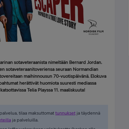
tarinan sotaveteraanista nimeltään Bernard Jordan.
seen sotaveteraanitoveriensa seuraan Normandian
 tovereitaan maihinnousun 70-vuotispäivänä. Elokuva
apahtumat herättivät huomiota suuresti mediassa
tsottavissa Telia Playssa 11. maaliskuuta!
 -palvelua, tilaa maksuttomat
tunnukset
ja täydennä
teilla
ja palveluilla.