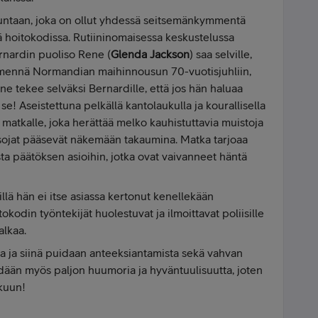
kuntaan, joka on ollut yhdessä seitsemänkymmentä
ää hoitokodissa. Rutiininomaisessa keskustelussa
rnardin puoliso Rene (
Glenda Jackson
) saa selville,
 mennä Normandian maihinnousun 70-vuotisjuhliin,
ne tekee selväksi Bernardille, että jos hän haluaa
se! Aseistettuna pelkällä kantolaukulla ja kourallisella
ee matkalle, joka herättää melko kauhistuttavia muistoja
sojat pääsevät näkemään takaumina. Matka tarjoaa
sta päätöksen asioihin, jotka ovat vaivanneet häntä
llä hän ei itse asiassa kertonut kenellekään
kodin työntekijät huolestuvat ja ilmoittavat poliisille
alkaa.
va ja siinä puidaan anteeksiantamista sekä vahvan
hdään myös paljon huumoria ja hyväntuulisuutta, joten
kuun!