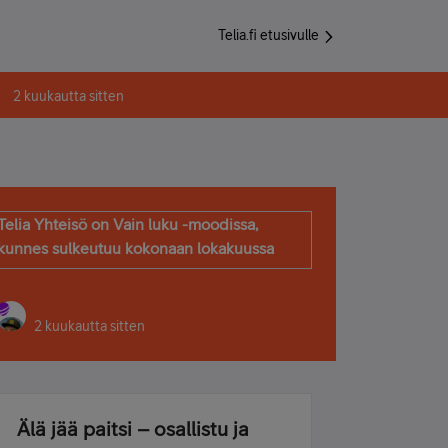
Telia.fi etusivulle
2 kuukautta sitten
Telia Yhteisö on Vain luku -moodissa,
kunnes sulkeutuu kokonaan lokakuussa
2 kuukautta sitten
Älä jää paitsi – osallistu ja