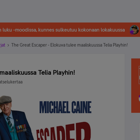
in luku -moodissa, kunnes sulkeutuu kokonaan lokakuussa
rjat
The Great Escaper - Elokuva tulee maaliskuussa Telia Playhin!
maaliskuussa Telia Playhin!
atselukertaa