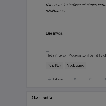
Kiinnostuitko leffasta tai oletko ke
mielipiteesi!
Lue myös:
| Telia Yhteisön Moderaattori | Sarjat | E
Telia Play
Vuokraamo
Tykkää
2 kommenttia