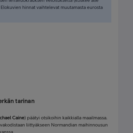
en leffavuokrauksen veloituksetta (koskee alle
. Elokuvien hinnat vaihtelevat muutamasta eurosta
erkän tarinan
ichael Caine
) päätyi otsikoihin kaikkialla maailmassa.
oivakodistaan liittyäkseen Normandian maihinnousun
kanssa.