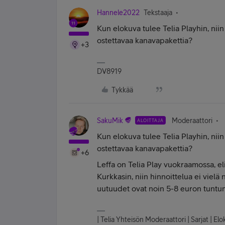
Hannele2022
Tekstaaja
Kun elokuva tulee Telia Playhin, nii
ostettavaa kanavapakettia?
+3
DV8919
Tykkää
SakuMik
Moderaattori
ALOITTAJA
Kun elokuva tulee Telia Playhin, nii
ostettavaa kanavapakettia?
+6
Leffa on Telia Play vuokraamossa, eli
Kurkkasin, niin hinnoittelua ei viel
uutuudet ovat noin 5-8 euron tuntum
| Telia Yhteisön Moderaattori | Sarjat | E