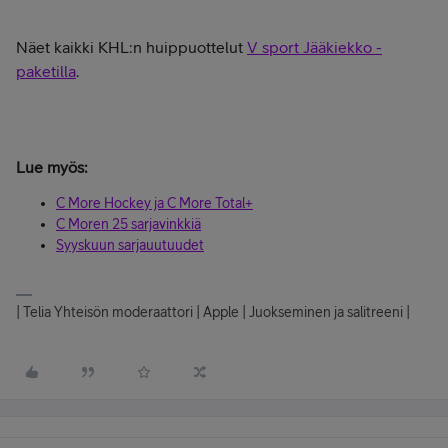
Näet kaikki KHL:n huippuottelut
V sport Jääkiekko -
paketilla
.
Lue myös:
C More Hockey ja C More Total+
C Moren 25 sarjavinkkiä
Syyskuun sarjauutuudet
| Telia Yhteisön moderaattori | Apple | Juokseminen ja salitreeni |