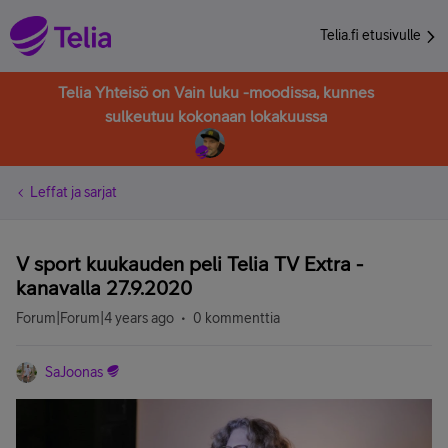
Telia.fi etusivulle
Telia Yhteisö on Vain luku -moodissa, kunnes
sulkeutuu kokonaan lokakuussa
Leffat ja sarjat
V sport kuukauden peli Telia TV Extra -
kanavalla 27.9.2020
Forum|Forum|4 years ago
0 kommenttia
SaJoonas