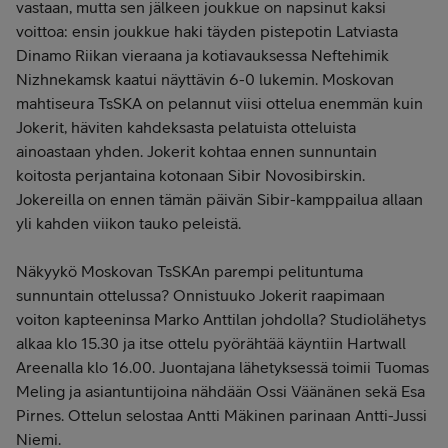
vastaan, mutta sen jälkeen joukkue on napsinut kaksi
voittoa: ensin joukkue haki täyden pistepotin Latviasta
Dinamo Riikan vieraana ja kotiavauksessa Neftehimik
Nizhnekamsk kaatui näyttävin 6-0 lukemin. Moskovan
mahtiseura TsSKA on pelannut viisi ottelua enemmän kuin
Jokerit, häviten kahdeksasta pelatuista otteluista
ainoastaan yhden. Jokerit kohtaa ennen sunnuntain
koitosta perjantaina kotonaan Sibir Novosibirskin.
Jokereilla on ennen tämän päivän Sibir-kamppailua allaan
yli kahden viikon tauko peleistä.
Näkyykö Moskovan TsSKAn parempi pelituntuma
sunnuntain ottelussa? Onnistuuko Jokerit raapimaan
voiton kapteeninsa Marko Anttilan johdolla? Studiolähetys
alkaa klo 15.30 ja itse ottelu pyörähtää käyntiin Hartwall
Areenalla klo 16.00.
Juontajana lähetyksessä toimii Tuomas
Meling ja asiantuntijoina nähdään Ossi Väänänen sekä Esa
Pirnes. Ottelun selostaa Antti Mäkinen parinaan Antti-Jussi
Niemi.