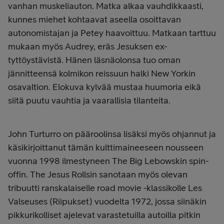
vanhan muskeliauton. Matka alkaa vauhdikkaasti,
kunnes miehet kohtaavat aseella osoittavan
autonomistajan ja Petey haavoittuu. Matkaan tarttuu
mukaan myös Audrey, eräs Jesuksen ex-
tyttöystävistä. Hänen läsnäolonsa tuo oman
jännitteensä kolmikon reissuun halki New Yorkin
osavaltion. Elokuva kylvää mustaa huumoria eikä
siitä puutu vauhtia ja vaarallisia tilanteita.
John Turturro on pääroolinsa lisäksi myös ohjannut ja
käsikirjoittanut tämän kulttimaineeseen nousseen
vuonna 1998 ilmestyneen The Big Lebowskin spin-
offin. The Jesus Rollsin
sanotaan myös olevan
tribuutti ranskalaiselle road movie -klassikolle Les
Valseuses (Riipukset) vuodelta 1972, jossa siinäkin
pikkurikolliset ajelevat varastetuilla autoilla pitkin