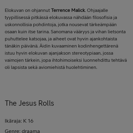
Elokuvan on ohjannut
Terrence Malick
. Ohjaajalle
tyypillisessä pitkässä elokuvassa nähdään filosofisia ja
uskonnollisia pohdintoja, jotka nousevat tärkeämpään
osaan kuin itse tarina. Sanomana vääryys ja vihan lietsonta
puhuttelee katsojaa, ja aiheet ovat hyvin ajankohtaista
tänäkin päivänä. Äidin kuvaaminen kodinhengettärenä
istuu hyvin elokuvan ajanjakson stereotypiaan, jossa
vaimojen tärkein, jopa ihtohimoiseksi luonnehdittu tehtävä
oli lapsista sekä aviomiehistä huolehtiminen.
The Jesus Rolls
Ikäraja: K 16
Genre: draama