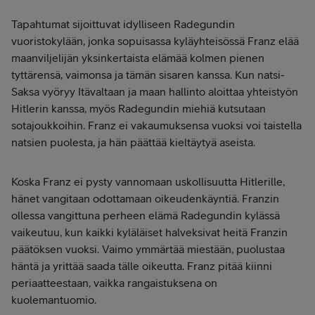
Tapahtumat sijoittuvat idylliseen Radegundin
vuoristokylään, jonka sopuisassa kyläyhteisössä Franz elää
maanviljelijän yksinkertaista elämää kolmen pienen
tyttärensä, vaimonsa ja tämän sisaren kanssa. Kun natsi-
Saksa vyöryy Itävaltaan ja maan hallinto aloittaa yhteistyön
Hitlerin kanssa, myös Radegundin miehiä kutsutaan
sotajoukkoihin. Franz ei vakaumuksensa vuoksi voi taistella
natsien puolesta, ja hän päättää kieltäytyä aseista.
Koska Franz ei pysty vannomaan uskollisuutta Hitlerille,
hänet vangitaan odottamaan oikeudenkäyntiä. Franzin
ollessa vangittuna perheen elämä Radegundin kylässä
vaikeutuu, kun kaikki kyläläiset halveksivat heitä Franzin
päätöksen vuoksi. Vaimo ymmärtää miestään, puolustaa
häntä ja yrittää saada tälle oikeutta. Franz pitää kiinni
periaatteestaan, vaikka rangaistuksena on
kuolemantuomio.