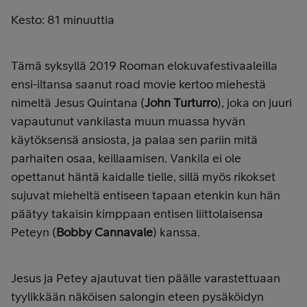
Kesto: 81 minuuttia
Tämä syksyllä 2019 Rooman elokuvafestivaaleilla
ensi-iltansa saanut road movie kertoo miehestä
nimeltä Jesus Quintana (
John Turturro
), joka on juuri
vapautunut vankilasta muun muassa hyvän
käytöksensä ansiosta, ja palaa sen pariin mitä
parhaiten osaa, keillaamisen. Vankila ei ole
opettanut häntä kaidalle tielle, sillä myös rikokset
sujuvat mieheltä entiseen tapaan etenkin kun hän
päätyy takaisin kimppaan entisen liittolaisensa
Peteyn (
Bobby Cannavale
) kanssa.
Jesus ja Petey ajautuvat tien päälle varastettuaan
tyylikkään näköisen salongin eteen pysäköidyn