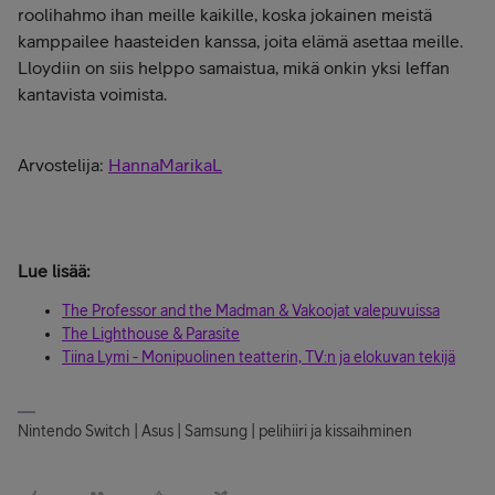
roolihahmo ihan meille kaikille, koska jokainen meistä
kamppailee haasteiden kanssa, joita elämä asettaa meille.
Lloydiin on siis helppo samaistua, mikä onkin yksi leffan
kantavista voimista.
Arvostelija:
HannaMarikaL
Lue lisää:
The Professor and the Madman & Vakoojat valepuvuissa
The Lighthouse & Parasite
Tiina Lymi - Monipuolinen teatterin, TV:n ja elokuvan tekijä
Nintendo Switch | Asus | Samsung | pelihiiri ja kissaihminen