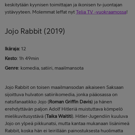
keskitytään kyynisen toimittajan ja ikonisen tv-juontajan
ystävyyteen. Molemmat leffat nyt
Telia TV -vuokraamossa
!
Jojo Rabbit (2019)
Ikäraja:
12
Kesto
: 1h 49min
Genre
: komedia, satiiri, maailmansota
Jojo Rabbit on toisen maailmansodan aikaiseen Saksaan
sijoittuva hulvaton satiirikomedia, jonka pääosassa on
natsifanaatikko Jojo (
Roman Griffin Davis
) ja hänen
erehdyttävän paljon Adolf Hitleriä muistuttava kömpelö
mielikuvitusystävä (
Taika Waititi
). Hitler-Jugendiin kuuluva
Jojo on ylpeä pikkunatsi, mutta kantaa mukanaan lisänimeä
Rabbit, koska hän ei leirillään painostuksesta huolimatta