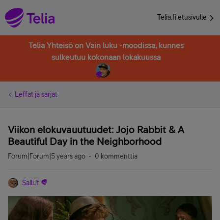
Telia.fi etusivulle
Telia Yhteisö on Vain luku -moodissa, kunnes
sulkeutuu kokonaan lokakuussa
Leffat ja sarjat
Viikon elokuvauutuudet: Jojo Rabbit & A
Beautiful Day in the Neighborhood
Forum|Forum|5 years ago
0 kommenttia
SalliJf