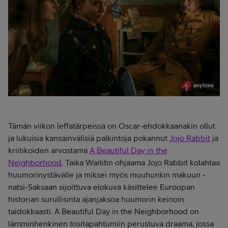
Tämän viikon leffatärpeissä on Oscar-ehdokkaanakin ollut
ja lukuisia kansainvälisiä palkintoja pokannut
Jojo Rabbit
ja
kriitikoiden arvostama
A Beautiful Day in the
Neighborhood
. Taika Waititin ohjaama Jojo Rabbit kolahtaa
huumorinystävälle ja miksei myös muuhunkin makuun -
natsi-Saksaan sijoittuva elokuva käsittelee Euroopan
historian surullisinta ajanjaksoa huumorin keinoin
taidokkaasti. A Beautiful Day in the Neighborhood on
lämminhenkinen tositapahtumiin perustuva draama, jossa