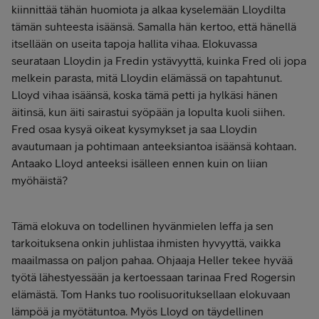
kiinnittää tähän huomiota ja alkaa kyselemään Lloydilta
tämän suhteesta isäänsä. Samalla hän kertoo, että hänellä
itsellään on useita tapoja hallita vihaa. Elokuvassa
seurataan Lloydin ja Fredin ystävyyttä, kuinka Fred oli jopa
melkein parasta, mitä Lloydin elämässä on tapahtunut.
Lloyd vihaa isäänsä, koska tämä petti ja hylkäsi hänen
äitinsä, kun äiti sairastui syöpään ja lopulta kuoli siihen.
Fred osaa kysyä oikeat kysymykset ja saa Lloydin
avautumaan ja pohtimaan anteeksiantoa isäänsä kohtaan.
Antaako Lloyd anteeksi isälleen ennen kuin on liian
myöhäistä?
Tämä elokuva on todellinen hyvänmielen leffa ja sen
tarkoituksena onkin juhlistaa ihmisten hyvyyttä, vaikka
maailmassa on paljon pahaa. Ohjaaja Heller tekee hyvää
työtä lähestyessään ja kertoessaan tarinaa Fred Rogersin
elämästä. Tom Hanks tuo roolisuorituksellaan elokuvaan
lämpöä ja myötätuntoa. Myös Lloyd on täydellinen