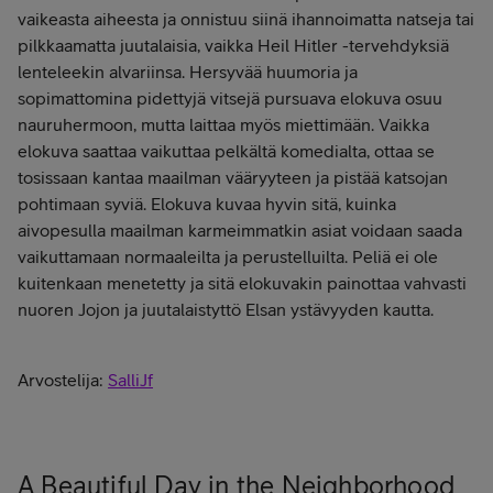
vaikeasta aiheesta ja onnistuu siinä ihannoimatta natseja tai
pilkkaamatta juutalaisia, vaikka Heil Hitler -tervehdyksiä
lenteleekin alvariinsa. Hersyvää huumoria ja
sopimattomina pidettyjä vitsejä pursuava elokuva osuu
nauruhermoon, mutta laittaa myös miettimään. Vaikka
elokuva saattaa vaikuttaa pelkältä komedialta, ottaa se
tosissaan kantaa maailman vääryyteen ja pistää katsojan
pohtimaan syviä. Elokuva kuvaa hyvin sitä, kuinka
aivopesulla maailman karmeimmatkin asiat voidaan saada
vaikuttamaan normaaleilta ja perustelluilta. Peliä ei ole
kuitenkaan menetetty ja sitä elokuvakin painottaa vahvasti
nuoren Jojon ja juutalaistyttö Elsan ystävyyden kautta.
Arvostelija:
SalliJf
A Beautiful Day in the Neighborhood