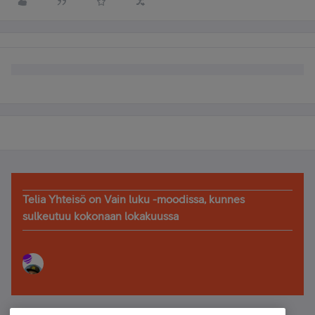
Telia Yhteisö on Vain luku -moodissa, kunnes
sulkeutuu kokonaan lokakuussa