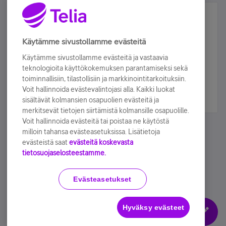
Älä jää paitsi – osallistu ja voita!
Tilaa Telian uutiskirje ja olet mukana arvonnassa.
Käytämme sivustollamme evästeitä
Samalla saat parhaat asiakasedut suoraan
Käytämme sivustollamme evästeitä ja vastaavia
sähköpostiisi.
teknologioita käyttökokemuksen parantamiseksi sekä
toiminnallisiin, tilastollisiin ja markkinointitarkoituksiin.
Voit hallinnoida evästevalintojasi alla. Kaikki luokat
Tilaa nyt
sisältävät kolmansien osapuolien evästeitä ja
merkitsevät tietojen siirtämistä kolmansille osapuolille.
Voit hallinnoida evästeitä tai poistaa ne käytöstä
milloin tahansa evästeasetuksissa. Lisätietoja
evästeistä saat
evästeitä koskevasta
tietosuojaselosteestamme.
Käyttöehdot
Accessibility statement
Evästeasetukset
Hyväksy evästeet
Evästeasetukset