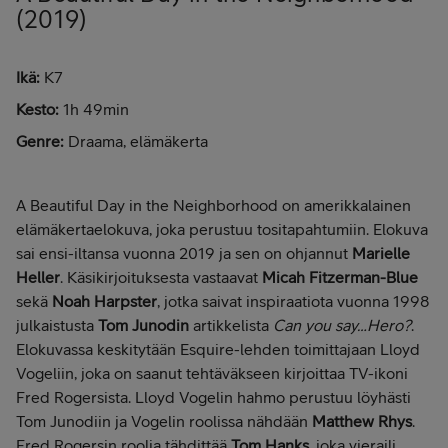
(2019)
Ikä:
K7
Kesto:
1h 49min
Genre:
Draama, elämäkerta
A Beautiful Day in the Neighborhood on amerikkalainen
elämäkertaelokuva, joka perustuu tositapahtumiin. Elokuva
sai ensi-iltansa vuonna 2019 ja sen on ohjannut
Marielle
Heller
. Käsikirjoituksesta vastaavat
Micah Fitzerman-Blue
sekä
Noah Harpster
, jotka saivat inspiraatiota vuonna 1998
julkaistusta
Tom Junodin
artikkelista
Can you say…Hero?
.
Elokuvassa keskitytään Esquire-lehden toimittajaan Lloyd
Vogeliin, joka on saanut tehtäväkseen kirjoittaa TV-ikoni
Fred Rogersista. Lloyd Vogelin hahmo perustuu löyhästi
Tom Junodiin ja Vogelin roolissa nähdään
Matthew Rhys
.
Fred Rogersin roolia tähdittää
Tom Hanks
, joka vieraili