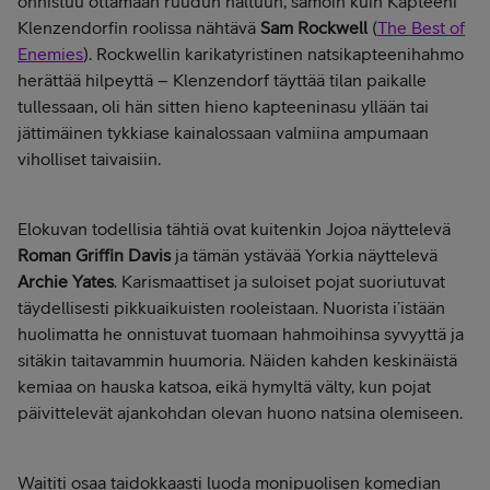
onnistuu ottamaan ruudun haltuun, samoin kuin Kapteeni
Klenzendorfin roolissa nähtävä
Sam Rockwell
(
The Best of
Enemies
). Rockwellin karikatyristinen natsikapteenihahmo
herättää hilpeyttä – Klenzendorf täyttää tilan paikalle
tullessaan, oli hän sitten hieno kapteeninasu yllään tai
jättimäinen tykkiase kainalossaan valmiina ampumaan
viholliset taivaisiin.
Elokuvan todellisia tähtiä ovat kuitenkin Jojoa näyttelevä
Roman Griffin Davis
ja tämän ystävää Yorkia näyttelevä
Archie Yates
. Karismaattiset ja suloiset pojat suoriutuvat
täydellisesti pikkuaikuisten rooleistaan. Nuorista i’istään
huolimatta he onnistuvat tuomaan hahmoihinsa syvyyttä ja
sitäkin taitavammin huumoria. Näiden kahden keskinäistä
kemiaa on hauska katsoa, eikä hymyltä välty, kun pojat
päivittelevät ajankohdan olevan huono natsina olemiseen.
Waititi osaa taidokkaasti luoda monipuolisen komedian