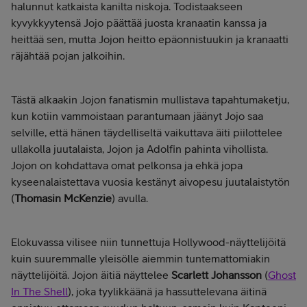
halunnut katkaista kanilta niskoja. Todistaakseen
kyvykkyytensä Jojo päättää juosta kranaatin kanssa ja
heittää sen, mutta Jojon heitto epäonnistuukin ja kranaatti
räjähtää pojan jalkoihin.
Tästä alkaakin Jojon fanatismin mullistava tapahtumaketju,
kun kotiin vammoistaan parantumaan jäänyt Jojo saa
selville, että hänen täydelliseltä vaikuttava äiti piilottelee
ullakolla juutalaista, Jojon ja Adolfin pahinta vihollista.
Jojon on kohdattava omat pelkonsa ja ehkä jopa
kyseenalaistettava vuosia kestänyt aivopesu juutalaistytön
(
Thomasin McKenzie
) avulla.
Elokuvassa vilisee niin tunnettuja Hollywood-näyttelijöitä
kuin suuremmalle yleisölle aiemmin tuntemattomiakin
näyttelijöitä. Jojon äitiä näyttelee
Scarlett Johansson
(
Ghost
In The Shell
), joka tyylikkäänä ja hassuttelevana äitinä