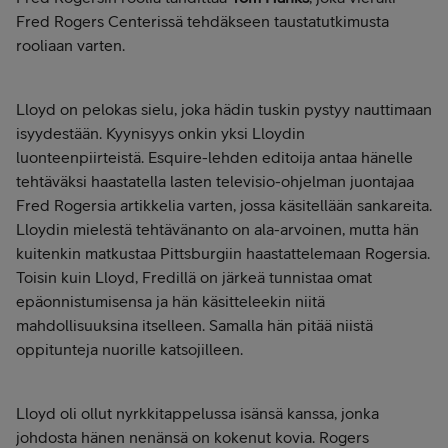
Fred Rogers Centerissä tehdäkseen taustatutkimusta
rooliaan varten.
Lloyd on pelokas sielu, joka hädin tuskin pystyy nauttimaan
isyydestään. Kyynisyys onkin yksi Lloydin
luonteenpiirteistä. Esquire-lehden editoija antaa hänelle
tehtäväksi haastatella lasten televisio-ohjelman juontajaa
Fred Rogersia artikkelia varten, jossa käsitellään sankareita.
Lloydin mielestä tehtävänanto on ala-arvoinen, mutta hän
kuitenkin matkustaa Pittsburgiin haastattelemaan Rogersia.
Toisin kuin Lloyd, Fredillä on järkeä tunnistaa omat
epäonnistumisensa ja hän käsitteleekin niitä
mahdollisuuksina itselleen. Samalla hän pitää niistä
oppitunteja nuorille katsojilleen.
Lloyd oli ollut nyrkkitappelussa isänsä kanssa, jonka
johdosta hänen nenänsä on kokenut kovia. Rogers