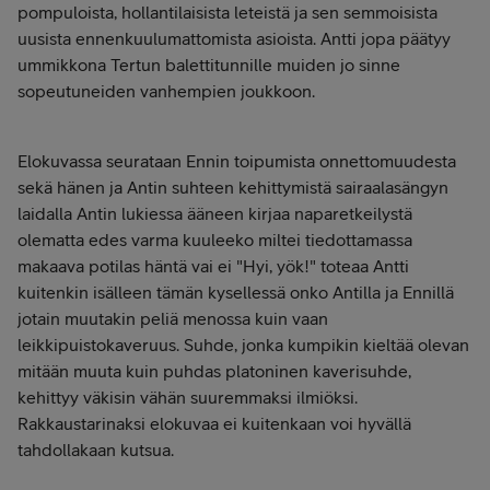
pompuloista, hollantilaisista leteistä ja sen semmoisista
uusista ennenkuulumattomista asioista. Antti jopa päätyy
ummikkona Tertun balettitunnille muiden jo sinne
sopeutuneiden vanhempien joukkoon.
Elokuvassa seurataan Ennin toipumista onnettomuudesta
sekä hänen ja Antin suhteen kehittymistä sairaalasängyn
laidalla Antin lukiessa ääneen kirjaa naparetkeilystä
olematta edes varma kuuleeko miltei tiedottamassa
makaava potilas häntä vai ei "Hyi, yök!" toteaa Antti
kuitenkin isälleen tämän kysellessä onko Antilla ja Ennillä
jotain muutakin peliä menossa kuin vaan
leikkipuistokaveruus. Suhde, jonka kumpikin kieltää olevan
mitään muuta kuin puhdas platoninen kaverisuhde,
kehittyy väkisin vähän suuremmaksi ilmiöksi.
Rakkaustarinaksi elokuvaa ei kuitenkaan voi hyvällä
tahdollakaan kutsua.