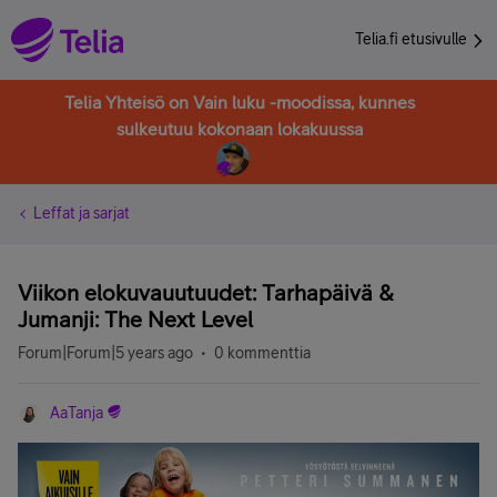
Telia.fi etusivulle
Telia Yhteisö on Vain luku -moodissa, kunnes
sulkeutuu kokonaan lokakuussa
Leffat ja sarjat
Viikon elokuvauutuudet: Tarhapäivä &
Jumanji: The Next Level
Forum|Forum|5 years ago
0 kommenttia
AaTanja