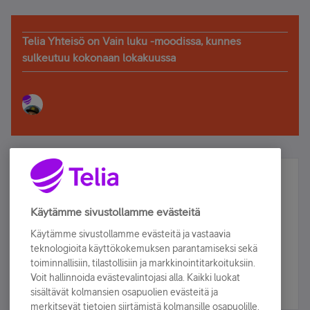
Telia Yhteisö on Vain luku -moodissa, kunnes
sulkeutuu kokonaan lokakuussa
Älä jää paitsi – osallistu ja voita!
Tilaa Telian uutiskirje ja olet mukana arvonnassa.
Käytämme sivustollamme evästeitä
Samalla saat parhaat asiakasedut suoraan
Käytämme sivustollamme evästeitä ja vastaavia
sähköpostiisi.
teknologioita käyttökokemuksen parantamiseksi sekä
toiminnallisiin, tilastollisiin ja markkinointitarkoituksiin.
Voit hallinnoida evästevalintojasi alla. Kaikki luokat
Tilaa nyt
sisältävät kolmansien osapuolien evästeitä ja
merkitsevät tietojen siirtämistä kolmansille osapuolille.