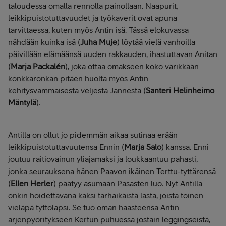
taloudessa omalla rennolla painollaan. Naapurit,
leikkipuistotuttavuudet ja työkaverit ovat apuna
tarvittaessa, kuten myös Antin isä. Tässä elokuvassa
nähdään kuinka isä (
Juha Muje
) löytää vielä vanhoilla
päivillään elämäänsä uuden rakkauden, ihastuttavan Anitan
(
Marja Packalén
), joka ottaa omakseen koko värikkään
konkkaronkan pitäen huolta myös Antin
kehitysvammaisesta veljestä Jannesta (
Santeri Helinheimo
Mäntylä
).
Antilla on ollut jo pidemmän aikaa sutinaa erään
leikkipuistotuttavuutensa Ennin (
Marja Salo
) kanssa. Enni
joutuu raitiovainun yliajamaksi ja loukkaantuu pahasti,
jonka seurauksena hänen Paavon ikäinen Terttu-tyttärensä
(
Ellen Herler
) päätyy asumaan Pasasten luo. Nyt Antilla
onkin hoidettavana kaksi tarhaikäistä lasta, joista toinen
vieläpä tyttölapsi. Se tuo oman haasteensa Antin
arjenpyöritykseen Kertun puhuessa jostain leggingseistä,