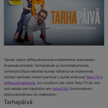
Tämän viikon leffauutuuksista esittelemme kotimaisen
draamakomedian Tarhapäivän ja toimintakomedia
Jumanjin.Olipa valintasi kumpi tahansa tai molemmat,
viihdyt varmasti niiden parissa! Löydät elokuvat
Telia TV:n
leffavuokraamosta.
Jos sinulla ei ole vielä Telia TV:tä, niin
voit ladata sen käyttöösi sen
telia.fi:ltä
. Ensimmäinen
elokuvavuokraus on maksuton!
Tarhapäivä