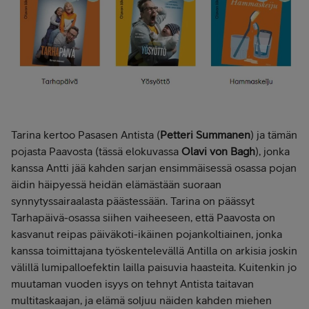
Tarina kertoo Pasasen Antista (
Petteri Summanen
) ja tämän
pojasta Paavosta (tässä elokuvassa
Olavi von Bagh
), jonka
kanssa Antti jää kahden sarjan ensimmäisessä osassa pojan
äidin häipyessä heidän elämästään suoraan
synnytyssairaalasta päästessään. Tarina on päässyt
Tarhapäivä-osassa siihen vaiheeseen, että Paavosta on
kasvanut reipas päiväkoti-ikäinen pojankoltiainen, jonka
kanssa toimittajana työskentelevällä Antilla on arkisia joskin
välillä lumipalloefektin lailla paisuvia haasteita. Kuitenkin jo
muutaman vuoden isyys on tehnyt Antista taitavan
multitaskaajan, ja elämä soljuu näiden kahden miehen