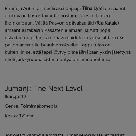
Ennin ja Antin tarinan lisäksi ohjaaja
Tiina Lymi
on saanut
elokuvaan koskettavuutta nostamalla esiin lapsen
äidinkaipuun. Välillä Paavon epävakaa äiti (
Ria Kataja
)
ilmaantuu takaisin Pasasten elämään, ja Antti jopa
uskaltautuu jättämään Paavon äidilleen yöksi lähtien itse
paljon ansaitulle baarikierrokselle. Lopputulos on
kuitenkin se, että lapsi löytyy pimeään iltaan yksin jätettynä
mieli järkkyneenä äidin mentyä omiin menoihinsa.
Jumanji: The Next Level
Ikäraja: 12
Genre: Toimintakomedia
Kesto: 123min
Jos olet tykännyt aiemmista Jumanjielokuvista, et taatusti