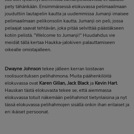
pety tähänkään. Ensimmäisessä elokuvassa pelimaailmaan
jouduttiin lautapelin kautta ja uudemmissa Jumanji imaisee
pelimaailmaan pelikonsolin kautta. Jumanji on peli, jossa
pelaajat saavat tehtävän, joka pitää selvittää päästäkseen
kotiin pelistä. "Welcome to Jumanji!" Huudahdus vie
meidät tällä kertaa Haukka-jalokiven palauttamiseen
oikealle omistajalleen.
Dwayne Johnson
tekee jälleen kerran loistavan
roolisuorituksen pelihahmona. Muita päähenkilöitä
elokuvassa ovat
Karen Gillan, Jack Black
ja
Kevin Hart
.
Hauskan tästä elokuvasta tekee se, että aiemmassa
elokuvassa totuit näkemään pelihahmot tietynlaisina ja nyt
tässä elokuvassa pelihahmojen sisällä onkin ihan erilaiset ja
eri ikäiset persoonat.