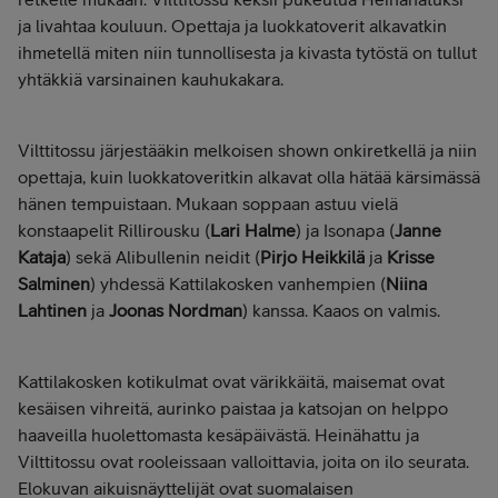
ja livahtaa kouluun. Opettaja ja luokkatoverit alkavatkin
ihmetellä miten niin tunnollisesta ja kivasta tytöstä on tullut
yhtäkkiä varsinainen kauhukakara.
Vilttitossu järjestääkin melkoisen shown onkiretkellä ja niin
opettaja, kuin luokkatoveritkin alkavat olla hätää kärsimässä
hänen tempuistaan. Mukaan soppaan astuu vielä
konstaapelit Rillirousku (
Lari Halme
) ja Isonapa (
Janne
Kataja
) sekä Alibullenin neidit (
Pirjo Heikkilä
ja
Krisse
Salminen
) yhdessä Kattilakosken vanhempien (
Niina
Lahtinen
ja
Joonas Nordman
) kanssa. Kaaos on valmis.
Kattilakosken kotikulmat ovat värikkäitä, maisemat ovat
kesäisen vihreitä, aurinko paistaa ja katsojan on helppo
haaveilla huolettomasta kesäpäivästä. Heinähattu ja
Vilttitossu ovat rooleissaan valloittavia, joita on ilo seurata.
Elokuvan aikuisnäyttelijät ovat suomalaisen