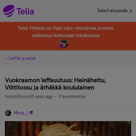
Telia.fi etusivulle
Telia Yhteisö on Vain luku -moodissa, kunnes
sulkeutuu kokonaan lokakuussa
Leffat ja sarjat
Vuokraamon leffauutuus: Heinähattu,
Vilttitossu ja ärhäkkä koululainen
Forum|Forum|5 years ago
0 kommenttia
Merja_J