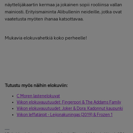
näyttelijäkaartin kermaa ja jokainen sopii rooliinsa vallan
mainiosti. Erityismaininta Alibullenin neideille, jotka ovat
vaatetusta myöten ihanaa katsottavaa.
Mukavia elokuvahetkiä koko perheelle!
Tutustu myös näihin elokuviin:
C Moren lastenelokuvat
Viikon elokuvauutuudet: Fingerpori & The Addams Family
Viikon elokuvauutuudet: Joker & Dora: Kadonnut kaupunki
Viikon leffatärpit - Leijonakuningas (2019) & Frozen 1