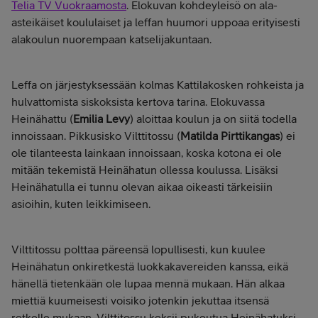
Telia TV Vuokraamosta
. Elokuvan kohdeyleisö on ala-
asteikäiset koululaiset ja leffan huumori uppoaa erityisesti
alakoulun nuorempaan katselijakuntaan.
Leffa on järjestyksessään kolmas Kattilakosken rohkeista ja
hulvattomista siskoksista kertova tarina. Elokuvassa
Heinähattu (
Emilia Levy
) aloittaa koulun ja on siitä todella
innoissaan. Pikkusisko Vilttitossu (
Matilda Pirttikangas
) ei
ole tilanteesta lainkaan innoissaan, koska kotona ei ole
mitään tekemistä Heinähatun ollessa koulussa. Lisäksi
Heinähatulla ei tunnu olevan aikaa oikeasti tärkeisiin
asioihin, kuten leikkimiseen.
Vilttitossu polttaa päreensä lopullisesti, kun kuulee
Heinähatun onkiretkestä luokkakavereiden kanssa, eikä
hänellä tietenkään ole lupaa mennä mukaan. Hän alkaa
miettiä kuumeisesti voisiko jotenkin jekuttaa itsensä
retkelle mukaan. Vilttitossu keksii pukeutua Heinähatuksi