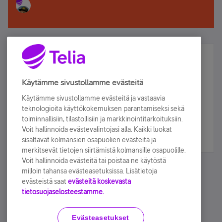
Älä jää paitsi – osallistu ja voita!
Tilaa Telian uutiskirje ja olet mukana arvonnassa.
Käytämme sivustollamme evästeitä
Samalla saat parhaat asiakasedut suoraan
Käytämme sivustollamme evästeitä ja vastaavia
sähköpostiisi.
teknologioita käyttökokemuksen parantamiseksi sekä
toiminnallisiin, tilastollisiin ja markkinointitarkoituksiin.
Voit hallinnoida evästevalintojasi alla. Kaikki luokat
Tilaa nyt
sisältävät kolmansien osapuolien evästeitä ja
merkitsevät tietojen siirtämistä kolmansille osapuolille.
Voit hallinnoida evästeitä tai poistaa ne käytöstä
milloin tahansa evästeasetuksissa. Lisätietoja
evästeistä saat
evästeitä koskevasta
tietosuojaselosteestamme.
Käyttöehdot
Accessibility statement
Evästeasetukset