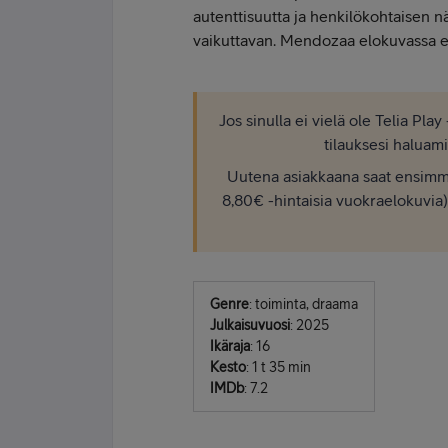
autenttisuutta ja henkilökohtaisen 
vaikuttavan. Mendozaa elokuvassa es
Jos sinulla ei vielä ole Telia Pla
tilauksesi haluami
Uutena asiakkaana saat ensimmä
8,80€ -hintaisia vuokraelokuvia
Genre
: toiminta, draama
Julkaisuvuosi
: 2025
Ikäraja
: 16
Kesto
: 1 t 35 min
IMDb
: 7.2