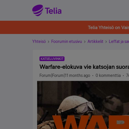
Telia Yhteisö on Va
Yhteisö
Foorumin etusivu
Artikkelit
Leffat ja sa
KATSELUVINKIT
Warfare-elokuva vie katsojan suora
Forum|Forum|11 months ago
0 kommenttia
7