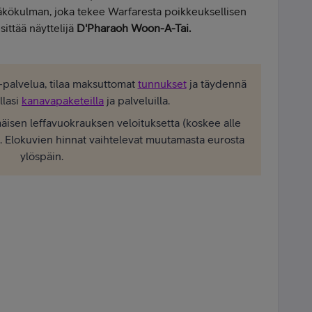
näkökulman, joka tekee Warfaresta poikkeuksellisen
ittää näyttelijä
D'Pharaoh Woon-A-Tai.
y -palvelua, tilaa maksuttomat
tunnukset
ja täydennä
llasi
kanavapaketeilla
ja palveluilla.
isen leffavuokrauksen veloituksetta (koskee alle
). Elokuvien hinnat vaihtelevat muutamasta eurosta
ylöspäin.