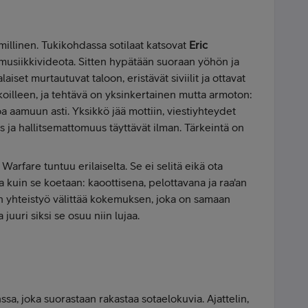
llinen. Tukikohdassa sotilaat katsovat
Eric
musiikkivideota. Sitten hypätään suoraan yöhön ja
iset murtautuvat taloon, eristävät siviilit ja ottavat
koilleen, ja tehtävä on yksinkertainen mutta armoton:
a aamuun asti. Yksikkö jää mottiin, viestiyhteydet
s ja hallitsemattomuus täyttävät ilman. Tärkeintä on
Warfare tuntuu erilaiselta. Se ei selitä eikä ota
a kuin se koetaan: kaoottisena, pelottavana ja raa'an
n yhteistyö välittää kokemuksen, joka on samaan
 juuri siksi se osuu niin lujaa.
a, joka suorastaan rakastaa sotaelokuvia. Ajattelin,