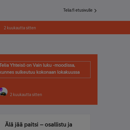
Telia.fi etusivulle
2 kuukautta sitten
Telia Yhteisö on Vain luku -moodissa,
kunnes sulkeutuu kokonaan lokakuussa
2 kuukautta sitten
Älä jää paitsi – osallistu ja