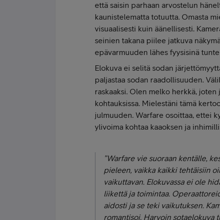
että saisin parhaan arvostelun hänelt
kaunistelematta totuutta. Omasta mi
visuaalisesti kuin äänellisesti. Kamer
seinien takana piilee jatkuva näkym
epävarmuuden lähes fyysisinä tunte
Elokuva ei selitä sodan järjettömyyt
paljastaa sodan raadollisuuden. Välill
raskaaksi. Olen melko herkkä, joten 
kohtauksissa. Mielestäni tämä kertoo
julmuuden. Warfare osoittaa, ettei ky
ylivoima kohtaa kaaoksen ja inhimilli
”
Warfare vie suoraan kentälle, kes
pieleen, vaikka kaikki tehtäisiin oi
vaikuttavan. Elokuvassa ei ole hid
liikettä ja toimintaa. Operaattore
aidosti ja se teki vaikutuksen. Kam
romantisoi. Harvoin sotaelokuva tu