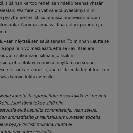
ä, sillä hän kertoo rehellisen mielipiteensä yhtään
elestäni Warfare on vahva elokuvaelämys niin
a pysyttelee tiiviisti suljetuissa huoneissa, joiden
ätön uhka. Äänimaisema välittää pelon, paineen ja
ina.
tä, vaan näyttää sen sellaisenaan. Toiminnan kautta se
ä jopa niin voimakkaasti, että se kävi itselleni
jouduin sulkemaan silmäni joissakin
 siitä, että elokuva onnistui näyttämään sodan
se ole sankaritarinasta, vaan siitä, mitä tapahtuu, kun
syys katoaa tulituksen alle.
kelle kaoottista operaatiota, jossa kaikki voi mennä
kein. Juuri tämä tekee siitä niin
astuksia eikä kauniita sommitteluja, vaan savua,
iden ammattitaito ja rauhallisuus kuvataan todella
era pysyy tiiviisti mukana, mutta ei
ntuu näin intensiiviseltä.