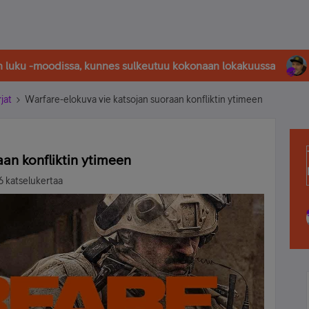
in luku -moodissa, kunnes sulkeutuu kokonaan lokakuussa
rjat
Warfare-elokuva vie katsojan suoraan konfliktin ytimeen
an konfliktin ytimeen
6 katselukertaa