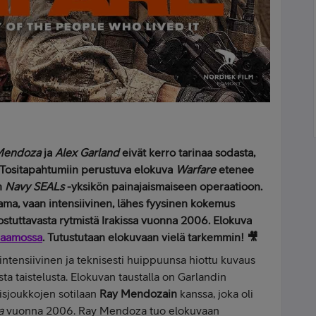
Mendoza
ja
Alex Garland
eivät kerro tarinaa sodasta,
Tositapahtumiin perustuva elokuva
Warfare
etenee
an
Navy SEALs
-yksikön painajaismaiseen
operaatioon.
ama, vaan intensiivinen, lähes fyysinen kokemus
tuttavasta rytmistä Irakissa vuonna 2006.
Elokuva
raamossa
. Tutustutaan elokuvaan vielä tarkemmin! 🎥
intensiivinen ja teknisesti huippuunsa hiottu kuvaus
ta taistelusta. Elokuvan taustalla on Garlandin
isjoukkojen sotilaan
Ray Mendozain
kanssa, joka oli
a
vuonna 2006. Ray Mendoza tuo elokuvaan