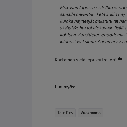
Elokuvan lopussa esiteltiin vuoden
samalla näytettiin, ketä kukin näytt
kuinka näyttelijät muistuttivat häm
yksityiskohta toi elokuvaan lisää 
kohtaan. Suosittelen ehdottomast
kiinnostavat sinua.
Annan arvosana
Kurkataan vielä lopuksi traileri! 🎥
Lue myös:
Telia Play
Vuokraamo