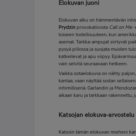
Elokuvan juoni
Elokuvan alku on hämmentävän inhimi
Prydzin
provokatiivista
Call on Me
-
toiseen todellisuuteen, kun amerikkala
asemat. Tarkka-ampujat siirtyvät pai
pysyä piilossa ja suojata muiden tulo
katkeilevat ja apu viipyy. Epävarmuu
vain selvitä seuraavaan hetkeen.
Vaikka sotaelokuvia on nähty paljon, 
kantaa, vaan näyttää sodan sellaisen
inhimillisenä. Garlandin ja Mendoza
aikaan karu ja tarkkaan rakennettu, ja
Katsojan elokuva-arvostelu
Katsoin tämän elokuvan mieheni kanss