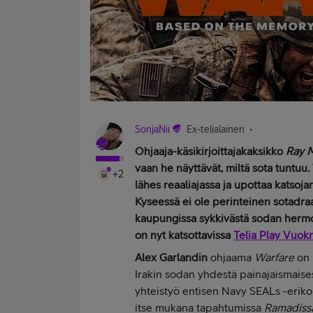
SonjaNii
Ex-telialainen
Ohjaaja-käsikirjoittajakaksikko
Ray 
vaan he näyttävät, miltä sota tuntuu.
+2
lähes reaaliajassa ja upottaa katsoj
Kyseessä ei ole perinteinen sotadra
kaupungissa sykkivästä sodan hermos
on nyt katsottavissa
Telia Play Vuok
Alex Garlandin
ohjaama
Warfare
on 
Irakin sodan yhdestä painajaismaises
yhteistyö entisen Navy SEALs -eriko
itse mukana tapahtumissa
Ramadiss