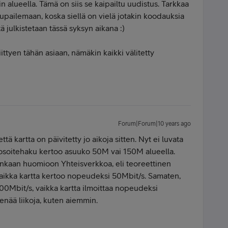
in alueella. Tämä on siis se kaipailtu uudistus. Tarkkaa
pailemaan, koska siellä on vielä jotakin koodauksia
ä julkistetaan tässä syksyn aikana :)
liittyen tähän asiaan, nämäkin kaikki välitetty
Forum|Forum|10 years ago
tä kartta on päivitetty jo aikoja sitten. Nyt ei luvata
 osoitehaku kertoo asuuko 50M vai 150M alueella.
lainkaan huomioon Yhteisverkkoa, eli teoreettinen
vaikka kartta kertoo nopeudeksi 50Mbit/s. Samaten,
00Mbit/s, vaikka kartta ilmoittaa nopeudeksi
enää liikoja, kuten aiemmin.