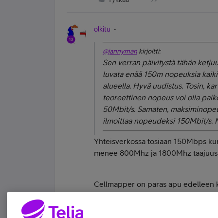
olkitu
@jannyman
kirjoitti:
Sen verran päivitystä tähän ketjuun
luvata enää 150m nopeuksia kaiki
alueella. Hyvä uudistus. Tosin, ka
teoreettinen nopeus voi olla paik
50Mbit/s. Samaten, maksiminopeus 
ilmoittaa nopeudeksi 150Mbit/s. No
Yhteisverkossa tosiaan 150Mbps ku
menee 800Mhz ja 1800Mhz taajuusalue
Cellmapper on paras apu edelleen ku
näytä vieläkään.