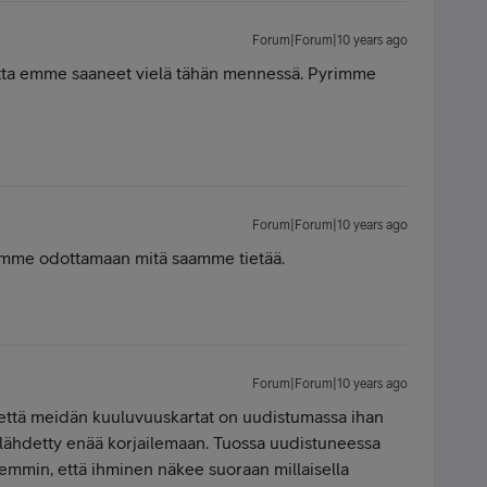
Forum|Forum|10 years ago
ta emme saaneet vielä tähän mennessä. Pyrimme
Forum|Forum|10 years ago
ämme odottamaan mitä saamme tietää.
Forum|Forum|10 years ago
, että meidän kuuluvuuskartat on uudistumassa ihan
le lähdetty enää korjailemaan. Tuossa uudistuneessa
emmin, että ihminen näkee suoraan millaisella