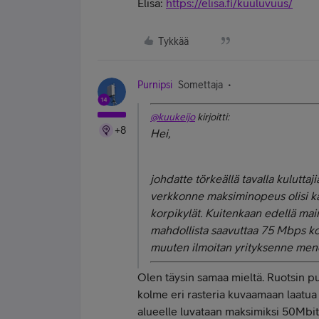
Elisa:
https://elisa.fi/kuuluvuus/
Tykkää
Purnipsi
Somettaja
@kuukeijo
kirjoitti:
+8
Hei,
johdatte törkeällä tavalla kulutta
verkkonne maksiminopeus olisi k
korpikylät. Kuitenkaan edellä main
mahdollista saavuttaa 75 Mbps ko
muuten ilmoitan yrityksenne menet
Olen täysin samaa mieltä. Ruotsin pu
kolme eri rasteria kuvaamaan laatu
alueelle luvataan maksimiksi 50Mbit/