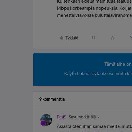
Kuitenkaan edellä mainitulla taajuus
Mbps korkeampia nopeuksia. Korjatk
menettelytavoista kuluttajaviranomais
Tykkää
Tämä aihe on 
Käytä hakua löytääksesi muita kirjo
9 kommenttia
PasiS
Savumerkittäjä
Asiasta olen ihan samaa mieltä, mutt