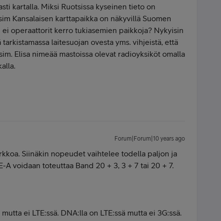
ti kartalla. Miksi Ruotsissa kyseinen tieto on
 esim Kansalaisen karttapaikka on näkyvillä Suomen
 ei operaattorit kerro tukiasemien paikkoja? Nykyisin
tarkistamassa laitesuojan ovesta yms. vihjeistä, että
im. Elisa nimeää mastoissa olevat radioyksiköt omalla
alla.
Forum|Forum|10 years ago
koa. Siinäkin nopeudet vaihtelee todella paljon ja
E-A voidaan toteuttaa Band 20 + 3, 3 + 7 tai 20 + 7.
mutta ei LTE:ssä. DNA:lla on LTE:ssä mutta ei 3G:ssä.