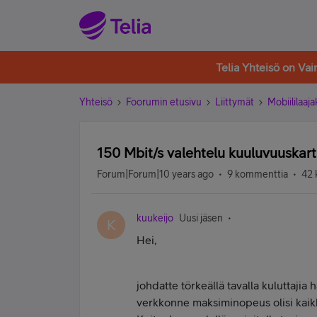
Telia Yhteisö on Va
Yhteisö
Foorumin etusivu
Liittymät
Mobiililaaja
150 Mbit/s valehtelu kuuluvuuskar
Forum|Forum|10 years ago
9 kommenttia
42 
kuukeijo
Uusi jäsen
K
Hei,
johdatte törkeällä tavalla kuluttaji
verkkonne maksiminopeus olisi kaik