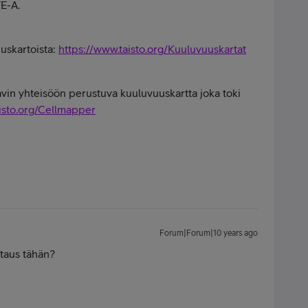
TE-A.
uuskartoista:
https://www.taisto.org/Kuuluvuuskartat
avin yhteisöön perustuva kuuluvuuskartta joka toki
isto.org/Cellmapper
Forum|Forum|10 years ago
taus tähän?