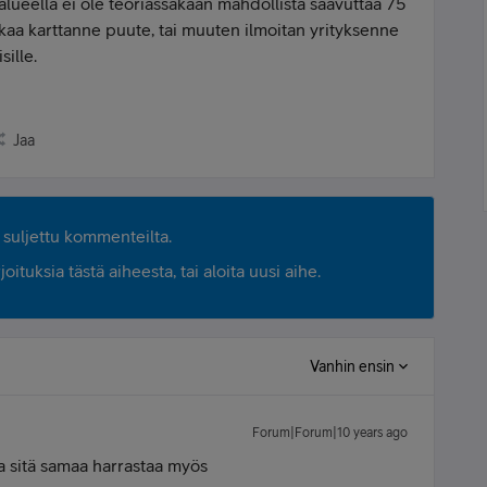
alueella ei ole teoriassakaan mahdollista saavuttaa 75
aa karttanne puute, tai muuten ilmoitan yrityksenne
ille.
Jaa
suljettu kommenteilta.
ituksia tästä aiheesta, tai aloita uusi aihe.
Vanhin ensin
Forum|Forum|10 years ago
a sitä samaa harrastaa myös