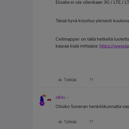
Elisalla ei ole ollenkaan 3G / LTE / L
Tässä hyvä kirjoitus yleisesti kuuluv
Cellmapper on tällä hetkellä luotett
kaipaa lisää mittaajia:
https://www.ta
Tykkää
olkitu
Olisiko Soneran henkilökunnalta vas
Tykkää