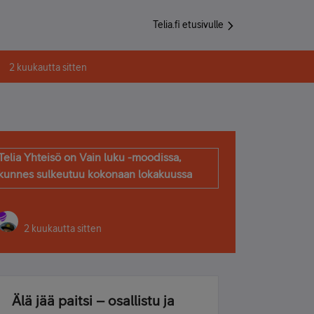
Telia.fi etusivulle
2 kuukautta sitten
Telia Yhteisö on Vain luku -moodissa,
kunnes sulkeutuu kokonaan lokakuussa
2 kuukautta sitten
Älä jää paitsi – osallistu ja