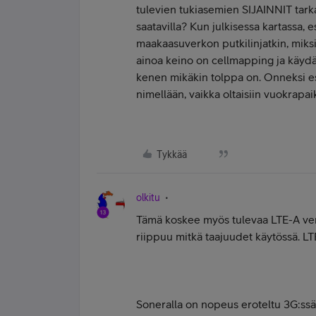
tulevien tukiasemien SIJAINNIT tarkas
saatavilla? Kun julkisessa kartassa,
maakaasuverkon putkilinjatkin, miksi
ainoa keino on cellmapping ja käydä 
kenen mikäkin tolppa on. Onneksi es
nimellään, vaikka oltaisiin vuokrapaik
Tykkää
olkitu
Tämä koskee myös tulevaa LTE-A verk
riippuu mitkä taajuudet käytössä. LT
Soneralla on nopeus eroteltu 3G:ssä 