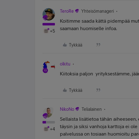
TeroRe
Yhteisömanageri
Koitimme saada kättä pidempää mut
saamaan huomiselle infoa.
+5
Tykkää
olkitu
Kiitoksia paljon
yrityksestämme, jä
Tykkää
NikoNo
Telialainen
Sellaista lisätietoa tähän aiheeseen
täysin ja siksi vanhoja karttoja ei o
+4
palvelussa on tosiaan huomioitu par