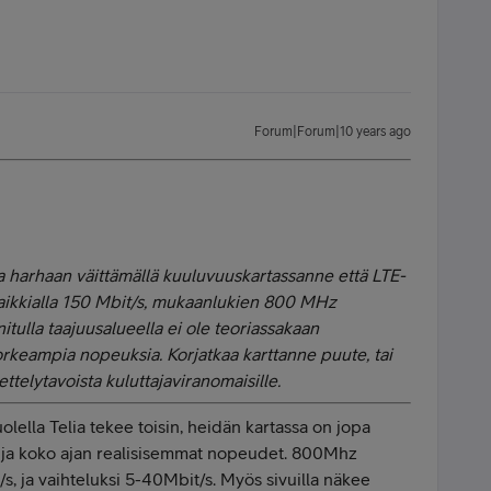
Forum|Forum|10 years ago
jia harhaan väittämällä kuuluvuuskartassanne että LTE-
aikkialla 150 Mbit/s, mukaanlukien 800 MHz
itulla taajuusalueella ei ole teoriassakaan
rkeampia nopeuksia. Korjatkaa karttanne puute, tai
telytavoista kuluttajaviranomaisille.
olella Telia tekee toisin, heidän kartassa on jopa
a ja koko ajan realisisemmat nopeudet. 800Mhz
s, ja vaihteluksi 5-40Mbit/s. Myös sivuilla näkee