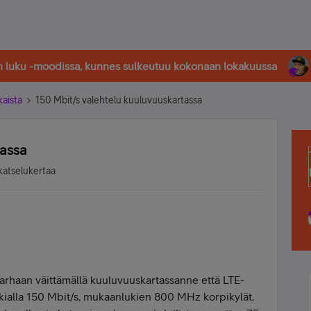
in luku -moodissa, kunnes sulkeutuu kokonaan lokakuussa
kaista
150 Mbit/s valehtelu kuuluvuuskartassa
tassa
katselukertaa
a harhaan väittämällä kuuluvuuskartassanne että LTE-
kialla 150 Mbit/s, mukaanlukien 800 MHz korpikylät.