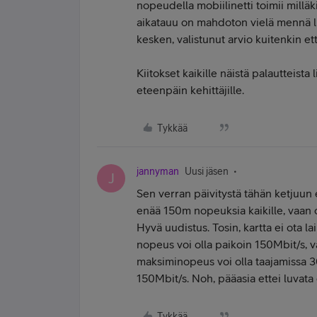
nopeudella mobiilinetti toimii milläk
aikatauu on mahdoton vielä mennä lu
kesken, valistunut arvio kuitenkin ett
Kiitokset kaikille näistä palautteista 
eteenpäin kehittäjille.
Tykkää
jannyman
Uusi jäsen
J
Sen verran päivitystä tähän ketjuun et
enää 150m nopeuksia kaikille, vaan
Hyvä uudistus. Tosin, kartta ei ota 
nopeus voi olla paikoin 150Mbit/s, 
maksiminopeus voi olla taajamissa 3
150Mbit/s. Noh, pääasia ettei luvata 
Tykkää