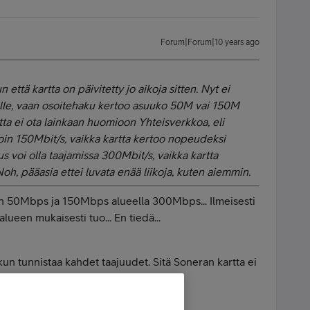
Forum|Forum|10 years ago
 että kartta on päivitetty jo aikoja sitten. Nyt ei
lle, vaan osoitehaku kertoo asuuko 50M vai 150M
rtta ei ota lainkaan huomioon Yhteisverkkoa, eli
oin 150Mbit/s, vaikka kartta kertoo nopeudeksi
voi olla taajamissa 300Mbit/s, vaikka kartta
h, pääasia ettei luvata enää liikoja, kuten aiemmin.
n 50Mbps ja 150Mbps alueella 300Mbps... Ilmeisesti
en mukaisesti tuo... En tiedä...
n tunnistaa kahdet taajuudet. Sitä Soneran kartta ei