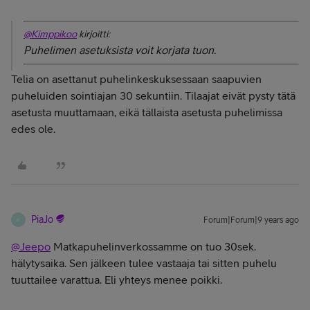
@Kimppikoo
kirjoitti:
Puhelimen asetuksista voit korjata tuon.
Telia on asettanut puhelinkeskuksessaan saapuvien
puheluiden sointiajan 30 sekuntiin. Tilaajat eivät pysty tätä
asetusta muuttamaan, eikä tällaista asetusta puhelimissa
edes ole.
PiaJo
Forum|Forum|9 years ago
P
@Jeepo
Matkapuhelinverkossamme on tuo 30sek.
hälytysaika. Sen jälkeen tulee vastaaja tai sitten puhelu
tuuttailee varattua. Eli yhteys menee poikki.