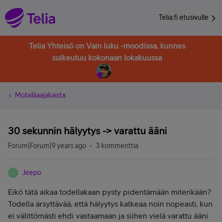
Telia.fi etusivulle
Telia Yhteisö on Vain luku -moodissa, kunnes
sulkeutuu kokonaan lokakuussa
Mobiililaajakaista
30 sekunnin hälyytys -> varattu ääni
Forum|Forum|9 years ago
3 kommenttia
Jeepo
J
Eikö tätä aikaa todellakaan pysty pidentämään mitenkään?
Todella ärsyttävää, että hälyytys katkeaa noin nopeasti, kun
ei välittömästi ehdi vastaamaan ja siihen vielä varattu ääni