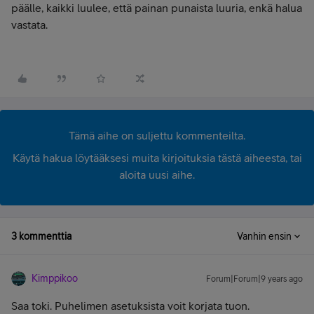
päälle, kaikki luulee, että painan punaista luuria, enkä halua
vastata.
Tämä aihe on suljettu kommenteilta.
Käytä hakua löytääksesi muita kirjoituksia tästä aiheesta, tai
aloita uusi aihe.
3 kommenttia
Vanhin ensin
Kimppikoo
Forum|Forum|9 years ago
Saa toki. Puhelimen asetuksista voit korjata tuon.