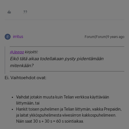
irritus
Forum|Forum|9 years ago
@Jeepo
kirjoitti:
Eikö tätä aikaa todellakaan pysty pidentämään
mitenkään?
Ei. Vaihtoehdot ovat:
Vaihdat jotakin muuta kuin Telian verkkoa käyttävään
liittymään, tai
Hankit toisen puhelimen ja Telian liittymän, vaikka Prepaidin,
ja laitat ykköspuhelimesta viivesiirron kakkospuhelimeen.
Näin saat 30 s + 30 s = 60 s sointiaikaa.