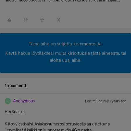
haettu muös uudelleen. Silti 4g ei edes vilahda Turussa missään...
Tämä aihe on suljettu kommenteilta.
Käytä hakua löytääksesi muita kirjoituksia tästä aiheesta, tai
aloita uusi aihe.
1 kommentti
Anonymous
Forum|Forum|11 years ago
A
Hei Snacks!
Kiitos viestistäsi. Asiakasnumerosi perusteella tarkistettuna
liittymässäsi kaikki on kunnossa myös 4G:n osalta.