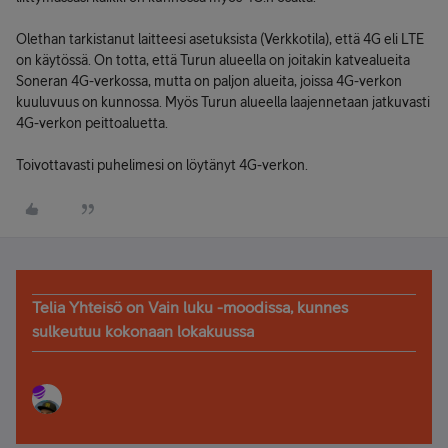
Olethan tarkistanut laitteesi asetuksista (Verkkotila), että 4G eli LTE
on käytössä. On totta, että Turun alueella on joitakin katvealueita
Soneran 4G-verkossa, mutta on paljon alueita, joissa 4G-verkon
kuuluvuus on kunnossa. Myös Turun alueella laajennetaan jatkuvasti
4G-verkon peittoaluetta.
Toivottavasti puhelimesi on löytänyt 4G-verkon.
Telia Yhteisö on Vain luku -moodissa, kunnes
sulkeutuu kokonaan lokakuussa