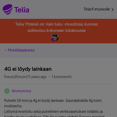
Telia.fi etusivulle
Telia Yhteisö on Vain luku -moodissa, kunnes
sulkeutuu kokonaan lokakuussa
Mobiililaajakaista
4G ei löydy lainkaan
Forum|Forum|11 years ago
1 kommentti
Anonymous
A
Puhelin S5 mini ja 4g ei löydy lainkaan. Saunalahdella 4g toimi
moitteetta.
Liittymä resetoitu sekä puhelimen verkkoasetukset nollattu ja