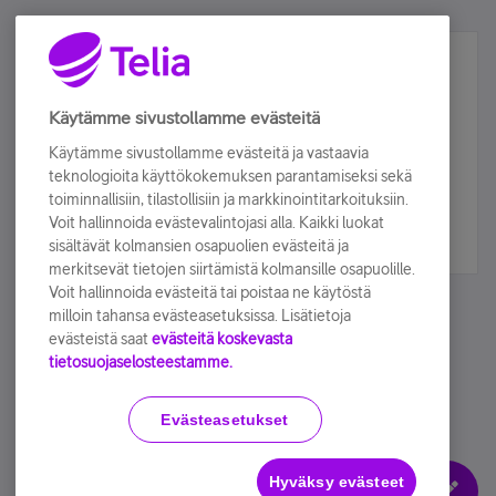
Älä jää paitsi – osallistu ja voita!
Tilaa Telian uutiskirje ja olet mukana arvonnassa.
Käytämme sivustollamme evästeitä
Samalla saat parhaat asiakasedut suoraan
Käytämme sivustollamme evästeitä ja vastaavia
sähköpostiisi.
teknologioita käyttökokemuksen parantamiseksi sekä
toiminnallisiin, tilastollisiin ja markkinointitarkoituksiin.
Voit hallinnoida evästevalintojasi alla. Kaikki luokat
Tilaa nyt
sisältävät kolmansien osapuolien evästeitä ja
merkitsevät tietojen siirtämistä kolmansille osapuolille.
Voit hallinnoida evästeitä tai poistaa ne käytöstä
milloin tahansa evästeasetuksissa. Lisätietoja
evästeistä saat
evästeitä koskevasta
tietosuojaselosteestamme.
Käyttöehdot
Accessibility statement
Evästeasetukset
Hyväksy evästeet
Evästeasetukset