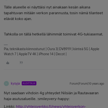
Tälle alueelle ei näyttäisi nyt ainakaan kesän aikana
tapahtuvan mitään verkon parannusta, tosin nämä tilanteet
elävät koko ajan.
Tahkolla on tällä hetkellä lähimmät toimivat 4G-tukiasemat.
Pia, tekniikasta kiinnostunut | Oura 3| DV8919 | kiinteä 5G | Apple
Watch 7 | AppleTV 4K | iPhone 14 | Decot |
kysyja
ALOITTAJA
Forum|Forum|10 years ago
K
Nyt saadaan vihdoin 4g yhteydet Nilsiän ja Rautavaaran
haja-asutusalueille. :smileyvery-happy:
Linkki:
http://yhteisverkko.fi/news/yhteisverkon-