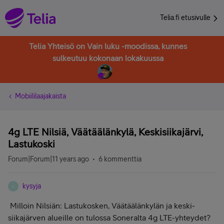
Telia.fi etusivulle
Telia Yhteisö on Vain luku -moodissa, kunnes
sulkeutuu kokonaan lokakuussa
Mobiililaajakaista
4g LTE Nilsiä, Väätäälänkylä, Keskisiikajärvi,
Lastukoski
Forum|Forum|11 years ago
6 kommenttia
kysyja
K
Milloin Nilsiän: Lastukosken, Väätäälänkylän ja keski-
siikajärven alueille on tulossa Soneralta 4g LTE-yhteydet?