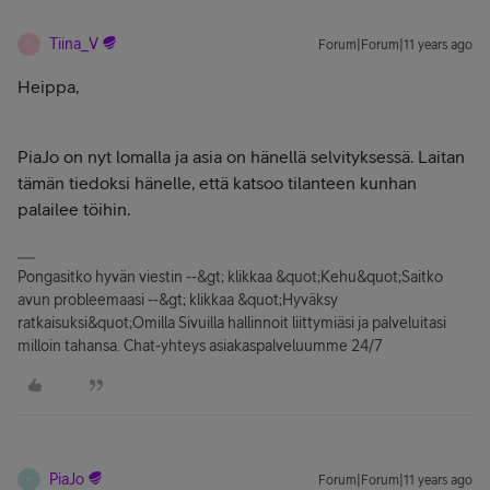
Tiina_V
Forum|Forum|11 years ago
T
Heippa,
PiaJo on nyt lomalla ja asia on hänellä selvityksessä. Laitan
tämän tiedoksi hänelle, että katsoo tilanteen kunhan
palailee töihin.
Pongasitko hyvän viestin --&gt; klikkaa &quot;Kehu&quot;Saitko
avun probleemaasi --&gt; klikkaa &quot;Hyväksy
ratkaisuksi&quot;Omilla Sivuilla hallinnoit liittymiäsi ja palveluitasi
milloin tahansa. Chat-yhteys asiakaspalveluumme 24/7
PiaJo
Forum|Forum|11 years ago
P