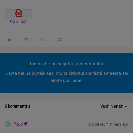
0051.pdf
Tämä aihe on suljettu kommenteilta.
Käytä hakua löytääksesi muita kirjoituksia tästä aiheesta, tai
aloita uusi aihe.
6 kommenttia
Vanhin ensin
PiaJo
Forum|Forum|11 years ago
P