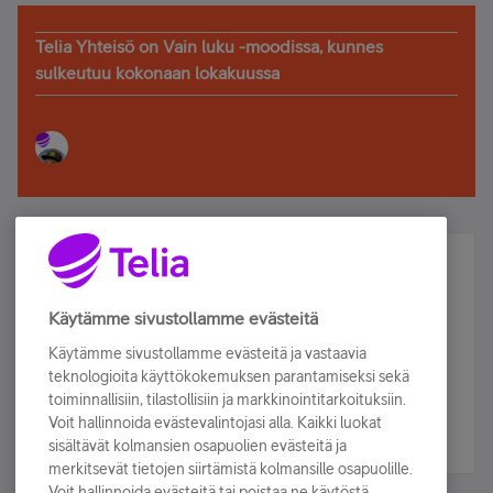
Telia Yhteisö on Vain luku -moodissa, kunnes
sulkeutuu kokonaan lokakuussa
Älä jää paitsi – osallistu ja voita!
Tilaa Telian uutiskirje ja olet mukana arvonnassa.
Käytämme sivustollamme evästeitä
Samalla saat parhaat asiakasedut suoraan
Käytämme sivustollamme evästeitä ja vastaavia
sähköpostiisi.
teknologioita käyttökokemuksen parantamiseksi sekä
toiminnallisiin, tilastollisiin ja markkinointitarkoituksiin.
Voit hallinnoida evästevalintojasi alla. Kaikki luokat
Tilaa nyt
sisältävät kolmansien osapuolien evästeitä ja
merkitsevät tietojen siirtämistä kolmansille osapuolille.
Voit hallinnoida evästeitä tai poistaa ne käytöstä