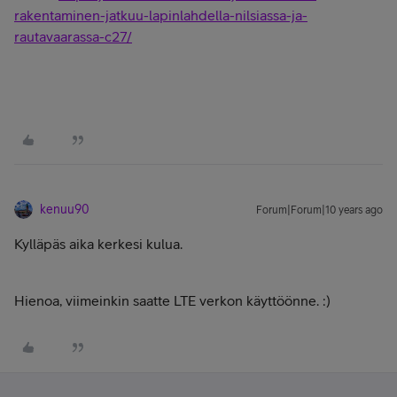
rakentaminen-jatkuu-lapinlahdella-nilsiassa-ja-
rautavaarassa-c27/
kenuu90
Forum|Forum|10 years ago
Kylläpäs aika kerkesi kulua.
Hienoa, viimeinkin saatte LTE verkon käyttöönne. :)