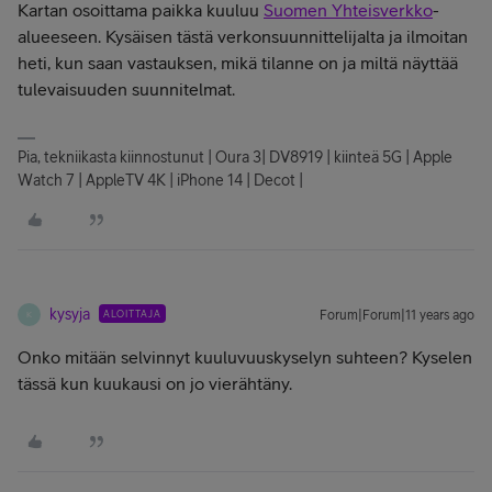
Kartan osoittama paikka kuuluu
Suomen Yhteisverkko
-
alueeseen. Kysäisen tästä verkonsuunnittelijalta ja ilmoitan
heti, kun saan vastauksen, mikä tilanne on ja miltä näyttää
tulevaisuuden suunnitelmat.
Pia, tekniikasta kiinnostunut | Oura 3| DV8919 | kiinteä 5G | Apple
Watch 7 | AppleTV 4K | iPhone 14 | Decot |
kysyja
ALOITTAJA
Forum|Forum|11 years ago
K
Onko mitään selvinnyt kuuluvuuskyselyn suhteen? Kyselen
tässä kun kuukausi on jo vierähtäny.