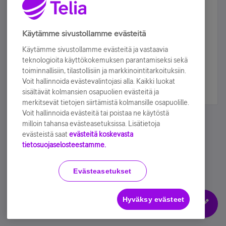
Älä jää paitsi – osallistu ja voita!
Tilaa Telian uutiskirje ja olet mukana arvonnassa.
Käytämme sivustollamme evästeitä
Samalla saat parhaat asiakasedut suoraan
Käytämme sivustollamme evästeitä ja vastaavia
sähköpostiisi.
teknologioita käyttökokemuksen parantamiseksi sekä
toiminnallisiin, tilastollisiin ja markkinointitarkoituksiin.
Voit hallinnoida evästevalintojasi alla. Kaikki luokat
Tilaa nyt
sisältävät kolmansien osapuolien evästeitä ja
merkitsevät tietojen siirtämistä kolmansille osapuolille.
Voit hallinnoida evästeitä tai poistaa ne käytöstä
milloin tahansa evästeasetuksissa. Lisätietoja
evästeistä saat
evästeitä koskevasta
tietosuojaselosteestamme.
Käyttöehdot
Accessibility statement
Evästeasetukset
Hyväksy evästeet
Evästeasetukset