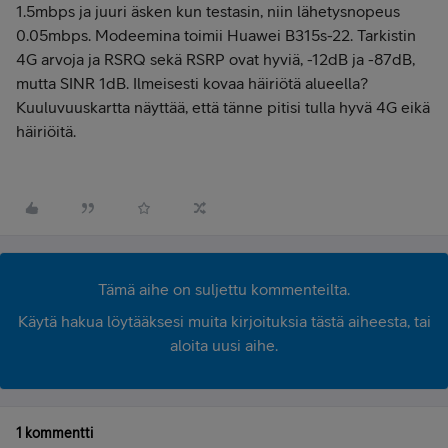
1.5mbps ja juuri äsken kun testasin, niin lähetysnopeus
0.05mbps. Modeemina toimii Huawei B315s-22. Tarkistin
4G arvoja ja RSRQ sekä RSRP ovat hyviä, -12dB ja -87dB,
mutta SINR 1dB. Ilmeisesti kovaa häiriötä alueella?
Kuuluvuuskartta näyttää, että tänne pitisi tulla hyvä 4G eikä
häiriöitä.
Tämä aihe on suljettu kommenteilta.
Käytä hakua löytääksesi muita kirjoituksia tästä aiheesta, tai
aloita uusi aihe.
1 kommentti