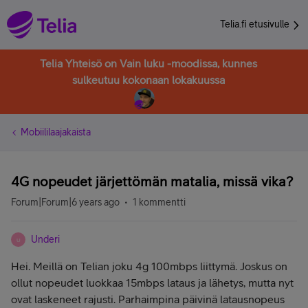
Telia.fi etusivulle
Telia Yhteisö on Vain luku -moodissa, kunnes
sulkeutuu kokonaan lokakuussa
Mobiililaajakaista
4G nopeudet järjettömän matalia, missä vika?
Forum|Forum|6 years ago
1 kommentti
Underi
U
Hei. Meillä on Telian joku 4g 100mbps liittymä. Joskus on
ollut nopeudet luokkaa 15mbps lataus ja lähetys, mutta nyt
ovat laskeneet rajusti. Parhaimpina päivinä latausnopeus