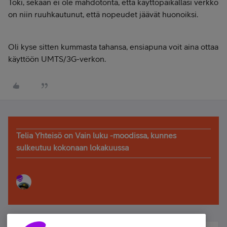
Toki, sekään ei ole mahdotonta, että käyttöpaikallasi verkko
on niin ruuhkautunut, että nopeudet jäävät huonoiksi.
Oli kyse sitten kummasta tahansa, ensiapuna voit aina ottaa
käyttöön UMTS/3G-verkon.
Telia Yhteisö on Vain luku -moodissa, kunnes
sulkeutuu kokonaan lokakuussa