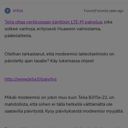
irritus
Forum|Forum|6 years ago
Telia ottaa verkkossaan käyttöön LTE-M palvelua
, joka
sotkee vanhoja, erityisesti Huawein valmistamia,
päätelaitteita.
Olethan tarkastanut, että modeemisi laiteohjelmisto on
päivitetty ajan tasalle? Käy lukemassa ohjeet
http://www.telia.fi/paivitys
Mikäli modeemisi on jokin muu kuin Telia B315s-22, on
mahdollista, että siihen ei tällä hetkellä välttämättä ole
saatavilla päivitystä. Kysy päivityksestä modeemisi myyjältä.