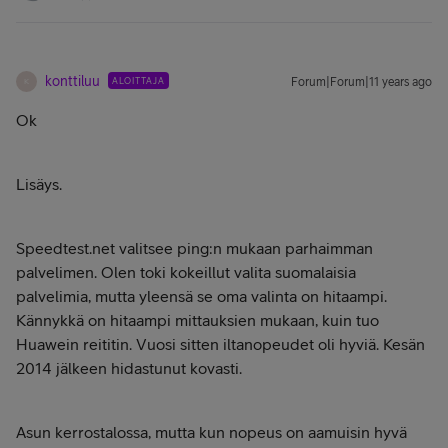
konttiluu
ALOITTAJA
Forum|Forum|11 years ago
K
Ok
Lisäys.
Speedtest.net valitsee ping:n mukaan parhaimman
palvelimen. Olen toki kokeillut valita suomalaisia
palvelimia, mutta yleensä se oma valinta on hitaampi.
Kännykkä on hitaampi mittauksien mukaan, kuin tuo
Huawein reititin. Vuosi sitten iltanopeudet oli hyviä. Kesän
2014 jälkeen hidastunut kovasti.
Asun kerrostalossa, mutta kun nopeus on aamuisin hyvä