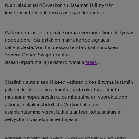
ruuhkaisuus tai 4G-verkon tukiaseman ja liittymän
käyttöosoitteen välinen maasto ja rakennukset.
Palkkien määrä ei aina ole suoraan verrannollinen liittymän
nopeuteen. Toki palkkien määrä kertoo signaalin
vahvuudesta. Voit halutessasi tehdä vikailmoituksen
Sonera Omien Sivujen kautta
sisäänkirjautumalla/rekisteröitymällä
täällä
.
Sisäänkirjautumisen jälkeen valitaan oikea liittymä ja tämän
jälkeen kohta Tee vikailmoitus, josta olisi hyvä ilmetä
muutama nopeustestin tulos mitattuina eri vuorokauden
aikoina, mikäli mahdollista. Verkonhallinnan
asiantuntijamme voivat tutkia tilanteen, jotta saataisiin
selvyyttä hidastelun aiheuttajasta.
Pongasitko hyvän viestin --&gt; klikkaa &quot;Kehu&quot;Saitko