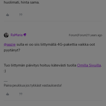
huolimati, hinta sama.
RaMaria
Forum|Forum|11 years ago
@aazie
sulla ei oo siis liittymällä 4G-pakettia vaikka oot
pyytänyt?
Tuo liittymän päivitys hoituu kätevästi tuolla
Omilla Sivuilla
.
:)
Paina peukkua jos tykkäsit vastauksesta!