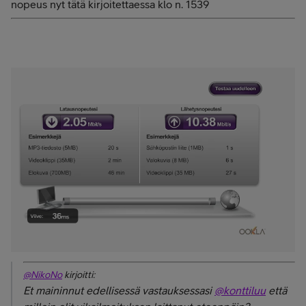
nopeus nyt tätä kirjoitettaessa klo n. 1539
@NikoNo
kirjoitti:
Et maininnut edellisessä vastauksessasi
@konttiluu
että