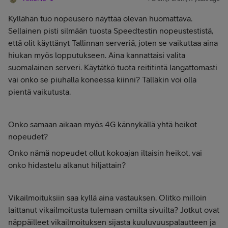
Kyllähän tuo nopeusero näyttää olevan huomattava.
Sellainen pisti silmään tuosta Speedtestin nopeustestistä,
että olit käyttänyt Tallinnan serveriä, joten se vaikuttaa aina
hiukan myös lopputukseen. Aina kannattaisi valita
suomalainen serveri. Käytätkö tuota reititintä langattomasti
vai onko se piuhalla koneessa kiinni? Tälläkin voi olla
pientä vaikutusta.
Onko samaan aikaan myös 4G kännykällä yhtä heikot
nopeudet?
Onko nämä nopeudet ollut kokoajan iltaisin heikot, vai
onko hidastelu alkanut hiljattain?
Vikailmoituksiin saa kyllä aina vastauksen. Olitko milloin
laittanut vikailmoitusta tulemaan omilta sivuilta? Jotkut ovat
näppäilleet vikailmoituksen sijasta kuuluvuuspalautteen ja