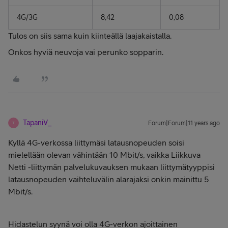
4G/3G
8,42
0,08
Tulos on siis sama kuin kiinteällä laajakaistalla.
Onkos hyviä neuvoja vai perunko sopparin.
TapaniV_
Forum|Forum|11 years ago
T
Kyllä 4G-verkossa liittymäsi latausnopeuden soisi
mielellään olevan vähintään 10 Mbit/s, vaikka Liikkuva
Netti -liittymän palvelukuvauksen mukaan liittymätyyppisi
latausnopeuden vaihteluvälin alarajaksi onkin mainittu 5
Mbit/s.
Hidastelun syynä voi olla 4G-verkon ajoittainen