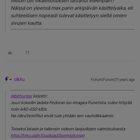
milloin olit vikailmoituksen laittanut eteenpäin?
Näissä on yleensä max parin arkipäivän käsittelyaika, eli
suhteellisen nopeasti tulevat käsittelyyn sieltä omien
sivujen kautta.
olkitu
Forum|Forum|11 years ago
@bithunter
kirjoitti:
Juuri kokeilin ladata Fedoran iso-imagea Funetista, tulee http:llä
noin 640-650 kB/s.
Ne /dev/testifilut eivät tule yhtään sen vauhdikkaamin.
Toiseksi latasin ja tallensin videon lasipullojen valmistuksesta
http://tmo.uiah.fi/upload/bormioli.mpg