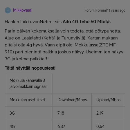
Mikkovaari
Forum|Forum|11 years ago
M
Hankin LiikkuvanNetin - siis
Aito 4G Teho
50 Mbit/s.
Parin päivän kokemuksella voin todeta, että pötypuhetta.
Alue on Laajalahti (Kehä1 ja Turunväylä). Kartan mukaan
pitäisi olla 4g hyvä. Vaan eipä ole. Mokkulassa(ZTE MF-
910) pari pienintä palkkia joskus näkyy. Useimmiten näkyy
3G ja kolme palkkia!!!
Tältä näyttää nopeustesti
Mokkula kanavalla 3
ja voimakkain signaali
Mokkulan asetukset
Download/Mbps
Upload/Mbps
3G
7,18
2,19
4G
6,37
0,54