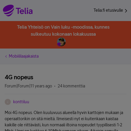
Telia.fi etusivulle
Telia Yhteisö on Vain luku -moodissa, kunnes
sulkeutuu kokonaan lokakuussa
Mobiililaajakaista
4G nopeus
Forum|Forum|11 years ago
24 kommenttia
konttiluu
K
Moi 4G nopeus. Olen kuuluvuus alueella hyvin karttojen mukaan ja
operaattorikin on sitä mieltä. Ilmeisesti nyt ei kuitenkaan kaistaa
kaikille ole riittävästi, kun normaali iltoina nopeudet tyypillisesti 1-2