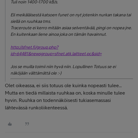
Tuli noin 1400-1700 kB/s.
Eli meikäläisestä katsoen funet on nyt jotenkin nurkan takana tai
siellä on ruuhkaa tms.
Traceroute ei kerro mitään asiaa selventävää, pingi on nopea jne.
En kuitenkaan liene ainoa joka on tämän havainnut.
http://sfnet.fi/group.php?
id=64481&newsgroup=sfnet.atk.laitteet.pc&sid=
Jos se muilla toimii niin hyvä niin. Lopullinen Totuus se ei
näköjään välttämättä ole :-)
Olet oikeassa, ei siis totuus ole kuinka nopeasti tulee...
Mutta en tiedä millaista ruuhkaa on, koska minulle tulee
hyvin. Ruuhka on todennäköisesti tukiasemassasi
lähtevässä runkoliikenteessä.