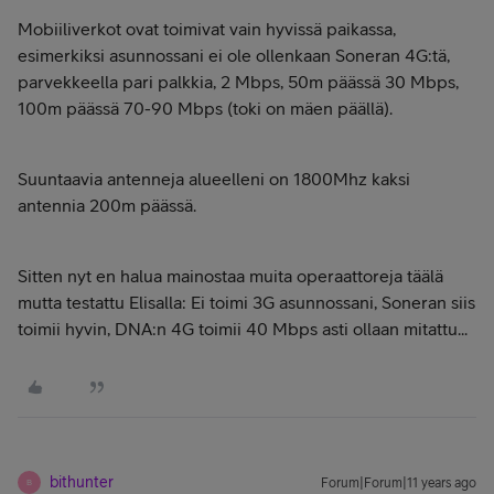
Mobiiliverkot ovat toimivat vain hyvissä paikassa,
esimerkiksi asunnossani ei ole ollenkaan Soneran 4G:tä,
parvekkeella pari palkkia, 2 Mbps, 50m päässä 30 Mbps,
100m päässä 70-90 Mbps (toki on mäen päällä).
Suuntaavia antenneja alueelleni on 1800Mhz kaksi
antennia 200m päässä.
Sitten nyt en halua mainostaa muita operaattoreja täälä
mutta testattu Elisalla: Ei toimi 3G asunnossani, Soneran siis
toimii hyvin, DNA:n 4G toimii 40 Mbps asti ollaan mitattu...
bithunter
Forum|Forum|11 years ago
B