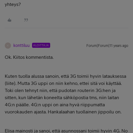
yhteys?
konttiluu
ALOITTAJA
Forum|Forum|11 years ago
K
Ok. Kiitos kommentista.
Kuten tuolla alussa sanoin, että 3G toimii hyvin latauksessa
(liite). Mutta 3G uppi on niin kehno, ettei sitä voi käyttää.
Toki olen tehnyt niin, että pudotan routerin 3G:hen ja
sitten, kun lähetän koneelta sähköpostia tms, niin laitan
4G:n päälle. 4G:n uppi on aina hyvä riippumatta
vuorokauden ajasta. Hankalaahan tuollainen jippoilu on.
Elisa mainosti ja sanoi, että asunnossani toimii hyvin 4G. No