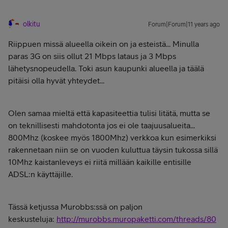
olkitu
Forum|Forum|11 years ago
Riippuen missä alueella oikein on ja esteistä... Minulla
paras 3G on siis ollut 21 Mbps lataus ja 3 Mbps
lähetysnopeudella. Toki asun kaupunki alueella ja täälä
pitäisi olla hyvät yhteydet...
Olen samaa mieltä että kapasiteettia tulisi litätä, mutta se
on teknillisesti mahdotonta jos ei ole taajuusalueita...
800Mhz (koskee myös 1800Mhz) verkkoa kun esimerkiksi
rakennetaan niin se on vuoden kuluttua täysin tukossa sillä
10Mhz kaistanleveys ei riitä millään kaikille entisille
ADSL:n käyttäjille.
Tässä ketjussa Murobbs:ssä on paljon
keskusteluja:
http://murobbs.muropaketti.com/threads/80