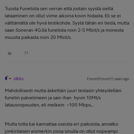
Tuosta Funetista sen verran että jostain syystä sieltä
lataaminen on ollut viime aikoina kovin hidasta. Eli se ei
välttämättä ole hyvä testikohde. Syytä tähän en tiedä, mutta
saan Soneran 4G:llä funetista noin 2-5 Mbit/s ja monesta
muusta paikasta noin 20 Mbit/s.
olkitu
Forum|Forum|11 years ago
Mahdollisesti mutta äskettäin juuri testasin yhteydelläni
funetin palvelimeen ja sain ihan hyvin 10Mt/s
latausnopeuden, eli melkein ~100 Mbps...
Mutta totta kai kannattaa useista eri paikoista, annatko
jonkinlaisen esimerkin jossa sinulla on ollut nopeampi