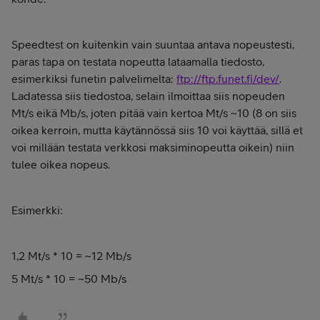
Speedtest on kuitenkin vain suuntaa antava nopeustesti,
paras tapa on testata nopeutta lataamalla tiedosto,
esimerkiksi funetin palvelimelta:
ftp://ftp.funet.fi/dev/
.
Ladatessa siis tiedostoa, selain ilmoittaa siis nopeuden
Mt/s eikä Mb/s, joten pitää vain kertoa Mt/s ~10 (8 on siis
oikea kerroin, mutta käytännössä siis 10 voi käyttää, sillä et
voi millään testata verkkosi maksiminopeutta oikein) niin
tulee oikea nopeus.
Esimerkki:
1,2 Mt/s * 10 = ~12 Mb/s
5 Mt/s * 10 = ~50 Mb/s