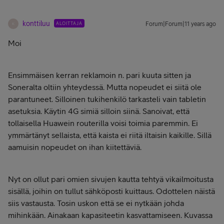
konttiluu
ALOITTAJA
Forum|Forum|11 years ago
K
Moi
Ensimmäisen kerran reklamoin n. pari kuuta sitten ja
Soneralta oltiin yhteydessä. Mutta nopeudet ei siitä ole
parantuneet. Silloinen tukihenkilö tarkasteli vain tabletin
asetuksia. Käytin 4G simiä silloin siinä. Sanoivat, että
tollaisella Huawein routerilla voisi toimia paremmin. Ei
ymmärtänyt sellaista, että kaista ei riitä iltaisin kaikille. Sillä
aamuisin nopeudet on ihan kiitettäviä.
Nyt on ollut pari omien sivujen kautta tehtyä vikailmoitusta
sisällä, joihin on tullut sähköposti kuittaus. Odottelen näistä
siis vastausta. Tosin uskon että se ei nytkään johda
mihinkään. Ainakaan kapasiteetin kasvattamiseen. Kuvassa