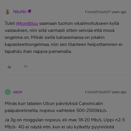
NikoNo
Forum|Forum|11 years ago
Tulet
@konttiluu
saamaan tuohon vikailmoitukseen kyllä
vastauksen, niin siitä varmasti sitten selviää että missä
ongelma on. Mikäli siellä tukiasemassa on jotakin
kapasiteettiongelmaa, niin sen tilanteen helpottaminen ei
tapahdu ihan nappia painamalla.
aazie
Forum|Forum|11 years ago
A
Minäs kun latailen Ubun päivityksiä Canonicalin
pääpalvelimelta, nopeus vaihtelee 500-2500kb/s.
Ja 3g on moggulan nopeus, eli max 18-20 Mb/s. Uppi n2-5
Mb/s- 4G ei näytä mtn, kun ei olu kytketty pyynnöistä