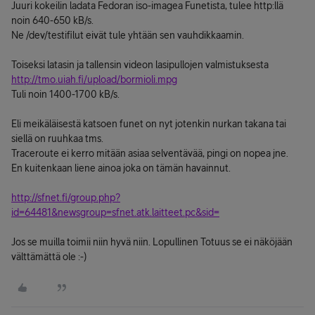
Juuri kokeilin ladata Fedoran iso-imagea Funetista, tulee http:llä
noin 640-650 kB/s.
Ne /dev/testifilut eivät tule yhtään sen vauhdikkaamin.
Toiseksi latasin ja tallensin videon lasipullojen valmistuksesta
http://tmo.uiah.fi/upload/bormioli.mpg
Tuli noin 1400-1700 kB/s.
Eli meikäläisestä katsoen funet on nyt jotenkin nurkan takana tai
siellä on ruuhkaa tms.
Traceroute ei kerro mitään asiaa selventävää, pingi on nopea jne.
En kuitenkaan liene ainoa joka on tämän havainnut.
http://sfnet.fi/group.php?
id=64481&newsgroup=sfnet.atk.laitteet.pc&sid=
Jos se muilla toimii niin hyvä niin. Lopullinen Totuus se ei näköjään
välttämättä ole :-)