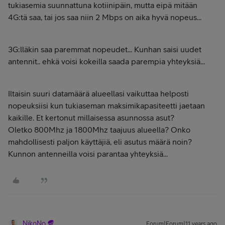
tukiasemia suunnattuna kotiinipäin, mutta eipä mitään
4G:tä saa, tai jos saa niin 2 Mbps on aika hyvä nopeus...
3G:lläkin saa paremmat nopeudet... Kunhan saisi uudet
antennit.. ehkä voisi kokeilla saada parempia yhteyksiä...
Iltaisin suuri datamäärä alueellasi vaikuttaa helposti
nopeuksiisi kun tukiaseman maksimikapasiteetti jaetaan
kaikille. Et kertonut millaisessa asunnossa asut?
Oletko 800Mhz ja 1800Mhz taajuus alueella? Onko
mahdollisesti paljon käyttäjiä, eli asutus määrä noin?
Kunnon antenneilla voisi parantaa yhteyksiä...
NikoNo
Forum|Forum|11 years ago