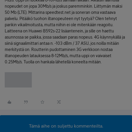
Mb/s. Uppi on luokkaa 6-10Mb/s samaan aikaan. Aikaisin aamulla
nopeudet on jopa 30Mb/s ja joskus paremminkin. Liittymän maksi
50 Mb (LTE). Mittarina speedtest.net ja soneran oma vastaava
palvelu. Pitääkö tuohon iltanopeuteen nyt tyytyä? Olen tehnyt
parikin vikailmoitusta, mutta niihin ei ole mitenkään reagoitu.
Laitteena on Huawei B592s-22 lisäantenein, ja sille on haettu
asunnossa se paikka, jossa saadaan paras nopeus. 4G käynnykällä ja
siinä signaalimittari antaa n. -103 dBm / 37 ASU, jos noilla mitään
merkitystä on. Routterin pudottaminen 3G verkkoon nostaa
iltanopeuden latauksessa 8-12Mb/s, mutta uppi on vaivaiset
0.25Mb/s. Tuolla on hankala lähetellä koneelta mitään.
Tämä aihe on suljettu kommenteilta.