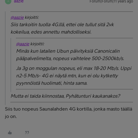
aazie
Forum|Forum|11 years ago
A
@aazie
kirjoitti:
Siis tarkoitin tuolla 4G.llä, ettei ole tullut sitä 2vk
kokeilua, edes annettu mahdolliseksi.
@aazie
kirjoitti:
Minäs kun latailen Ubun päivityksiä Canonicalin
pääpalvelimelta, nopeus vaihtelee 500-2500kb/s.
Ja 3g on moggulan nopeus, eli max 18-20 Mb/s. Uppi
n2-5 Mb/s- 4G ei näytä mtn, kun ei olu kytketty
pyynnöistä huolimati, hinta sama.
Mutta ei taida kiinnostaa, Pyhätunturi kaukanakos?
Siis tuo nopeus Saunalahden 4G kortilla, jonka masto täällä
jo on.