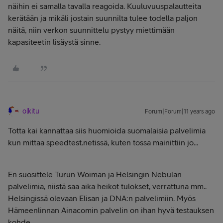
näihin ei samalla tavalla reagoida. Kuuluvuuspalautteita
kerätään ja mikäli jostain suunnilta tulee todella paljon
näitä, niin verkon suunnittelu pystyy miettimään
kapasiteetin lisäystä sinne.
olkitu
Forum|Forum|11 years ago
Totta kai kannattaa siis huomioida suomalaisia palvelimia
kun mittaa speedtest.netissä, kuten tossa mainittiin jo...
En suosittele Turun Woiman ja Helsingin Nebulan
palvelimia, niistä saa aika heikot tulokset, verrattuna mm..
Helsingissä olevaan Elisan ja DNA:n palvelimiin. Myös
Hämeenlinnan Ainacomin palvelin on ihan hyvä testauksen
kohde.