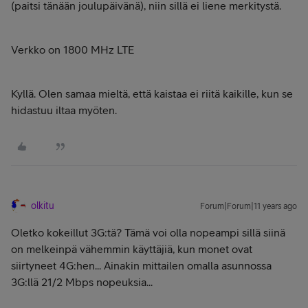
(paitsi tänään joulupäivänä), niin sillä ei liene merkitystä.
Verkko on 1800 MHz LTE
Kyllä. Olen samaa mieltä, että kaistaa ei riitä kaikille, kun se
hidastuu iltaa myöten.
olkitu
Forum|Forum|11 years ago
Oletko kokeillut 3G:tä? Tämä voi olla nopeampi sillä siinä
on melkeinpä vähemmin käyttäjiä, kun monet ovat
siirtyneet 4G:hen... Ainakin mittailen omalla asunnossa
3G:llä 21/2 Mbps nopeuksia...