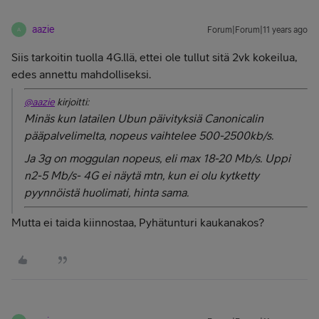
aazie
Forum|Forum|11 years ago
A
Siis tarkoitin tuolla 4G.llä, ettei ole tullut sitä 2vk kokeilua,
edes annettu mahdolliseksi.
@aazie
kirjoitti:
Minäs kun latailen Ubun päivityksiä Canonicalin
pääpalvelimelta, nopeus vaihtelee 500-2500kb/s.
Ja 3g on moggulan nopeus, eli max 18-20 Mb/s. Uppi
n2-5 Mb/s- 4G ei näytä mtn, kun ei olu kytketty
pyynnöistä huolimati, hinta sama.
Mutta ei taida kiinnostaa, Pyhätunturi kaukanakos?