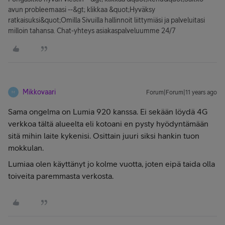
avun probleemaasi --&gt; klikkaa &quot;Hyväksy
ratkaisuksi&quot;Omilla Sivuilla hallinnoit liittymiäsi ja palveluitasi
milloin tahansa. Chat-yhteys asiakaspalveluumme 24/7
Mikkovaari
Forum|Forum|11 years ago
M
Sama ongelma on Lumia 920 kanssa. Ei sekään löydä 4G
verkkoa tältä alueelta eli kotoani en pysty hyödyntämään
sitä mihin laite kykenisi. Osittain juuri siksi hankin tuon
mokkulan.
Lumiaa olen käyttänyt jo kolme vuotta, joten eipä taida olla
toiveita paremmasta verkosta.