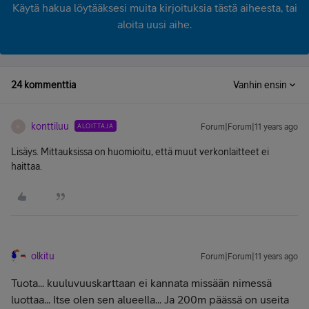
Käytä hakua löytääksesi muita kirjoituksia tästä aiheesta, tai
aloita uusi aihe.
24 kommenttia
Vanhin ensin
konttiluu
ALOITTAJA
Forum|Forum|11 years ago
K
Lisäys. Mittauksissa on huomioitu, että muut verkonlaitteet ei
haittaa.
olkitu
Forum|Forum|11 years ago
Tuota... kuuluvuuskarttaan ei kannata missään nimessä
luottaa... Itse olen sen alueella... Ja 200m päässä on useita