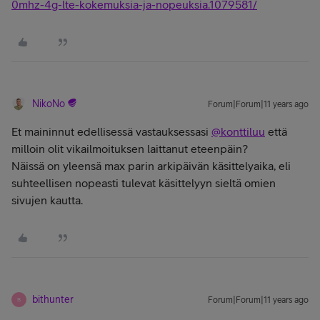
0mhz-4g-lte-kokemuksia-ja-nopeuksia.1079581/
NikoNo
Forum|Forum|11 years ago
Et maininnut edellisessä vastauksessasi
@konttiluu
että
milloin olit vikailmoituksen laittanut eteenpäin?
Näissä on yleensä max parin arkipäivän käsittelyaika, eli
suhteellisen nopeasti tulevat käsittelyyn sieltä omien
sivujen kautta.
bithunter
Forum|Forum|11 years ago
B