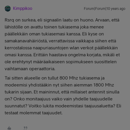
Kimppikoo
Forum|Forum|10 years ago
Rsrq on surkea, eli signaalin laatu on huono. Arvaan, että
lähistölle on avattu toinen tukiasema joka menee
päällekkäin oman tukiasemasi kanssa. Eli kyse on
samakanavahäiriöstä, verrattavissa vaikkapa siihen että
kerrostalossa naapuriasuntojen wlan verkot päällekkäin
omasi kanssa. Erittäin haastava ongelma korjata, mikäli et
ole erehtynyt määräaikaiseen sopimukseen suosittelen
vaihtamaan operaattoria.
Tai sitten alueelle on tullut 800 Mhz tukiasema ja
modeemisi yhdistääkin nyt siihen aiemman 1800 Mhz
tukarin sijaan. Et maininnut, että millaiset antennit sinulla
on? Onko monitaajuus vaiko vain yhdelle taajuudelle
suunnatut? Voitko lukita modeemistasi taajuusaluetta? Eli
testaat molemmat taajuudet.