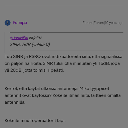
Purnipsi
Forum|Forum|10 years ago
@JaniNFin
kirjoitti:
SINR: 5dB (välillä 0)
Tuo SINR ja RSRQ ovat indikaattoreita siitä, että signaalissa
on paljon häiriöitä. SINR tulisi olla mieluiten yli 15dB, jopa
yli 20dB, jotta toimisi ripeästi.
Kerrot, että käytät ulkoisia antenneja. Mikä tyyppiset
antennit ovat käytössä? Kokeile ilman niitä, laitteen omalla
antennilla.
Kokeile muut operaattorit läpi.