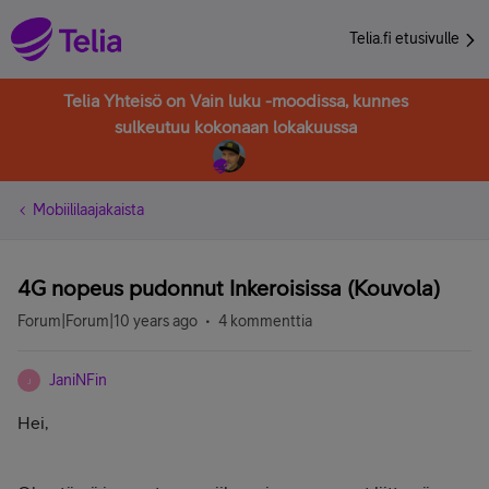
Telia.fi etusivulle
Telia Yhteisö on Vain luku -moodissa, kunnes
sulkeutuu kokonaan lokakuussa
Mobiililaajakaista
4G nopeus pudonnut Inkeroisissa (Kouvola)
Forum|Forum|10 years ago
4 kommenttia
JaniNFin
J
Hei,