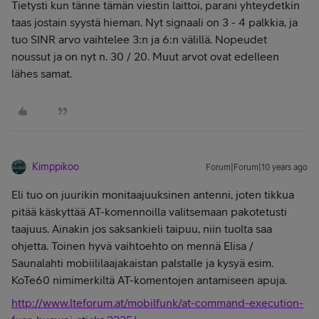
Tietysti kun tänne tämän viestin laittoi, parani yhteydetkin
taas jostain syystä hieman. Nyt signaali on 3 - 4 palkkia, ja
tuo SINR arvo vaihtelee 3:n ja 6:n välillä. Nopeudet
noussut ja on nyt n. 30 / 20. Muut arvot ovat edelleen
lähes samat.
Kimppikoo
Forum|Forum|10 years ago
Eli tuo on juurikin monitaajuuksinen antenni, joten tikkua
pitää käskyttää AT-komennoilla valitsemaan pakotetusti
taajuus. Ainakin jos saksankieli taipuu, niin tuolta saa
ohjetta. Toinen hyvä vaihtoehto on mennä Elisa /
Saunalahti mobiililaajakaistan palstalle ja kysyä esim.
KoTe60 nimimerkiltä AT-komentojen antamiseen apuja.
http://www.lteforum.at/mobilfunk/at-command-execution-