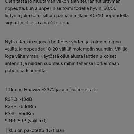
Olen tässä jo muutaman viikon ajan seurannut liittymän
nopeutta, kun alunperin se toimi todella hyvin. 50/50
liittymä joka toimi silloin parhaimmillaan 40/40 nopeudella
signaalin ollessa aina 4 tolppaa.
Nyt kuitenkin signaali heittelee yhden ja kolmen tolpan
välillä, ja nopeudet 10-20 välillä molempiin suuntiin. Välillä
jopa vähemmän. Käytössä ollut alusta lähtien ulkoiset
antennit ja näiden suuntaus mihin tahansa korkeintaan
pahentaa tilannetta.
Tikku on Huawei E3372 ja sen lisätiedot alla:
RSRQ: -13dB
RSRP: -88dBm
RSSI: -55dBm
SINR: 5dB (välillä 0)
Tikku on pakotettu 4G tilaan.