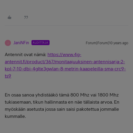
JaniNFin
ALOITTAJA
Forum|Forum|10 years ago
J
Antennit ovat nämä:
https://www.4g-
antennit.fi/product/367/monitaajuuksinen-antennisarja-2-
kpl-7-10-dbi-4glte3gwlan-8-metrin-kaapeleilla-sma-crc9-
ts9
En osaa sanoa yhdistääkö tämä 800 Mhz vai 1800 Mhz
tukiasemaan, tikun hallinnasta en näe tällaista arvoa. En
myöskään asetusta jossa sain saisi pakotettua jommalle
kummalle.