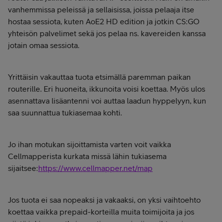
vanhemmissa peleissä ja sellaisissa, joissa pelaaja itse
hostaa sessiota, kuten AoE2 HD edition ja jotkin CS:GO
yhteisön palvelimet sekä jos pelaa ns. kavereiden kanssa
jotain omaa sessiota.
Yrittäisin vakauttaa tuota etsimällä paremman paikan
routerille. Eri huoneita, ikkunoita voisi koettaa. Myös ulos
asennattava lisäantenni voi auttaa laadun hyppelyyn, kun
saa suunnattua tukiasemaa kohti.
Jo ihan motukan sijoittamista varten voit vaikka
Cellmapperista kurkata missä lähin tukiasema
sijaitsee:
https://www.cellmapper.net/map
Jos tuota ei saa nopeaksi ja vakaaksi, on yksi vaihtoehto
koettaa vaikka prepaid-korteilla muita toimijoita ja jos