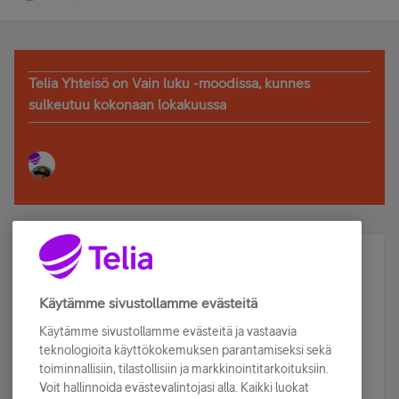
Telia Yhteisö on Vain luku -moodissa, kunnes
sulkeutuu kokonaan lokakuussa
Älä jää paitsi – osallistu ja voita!
Tilaa Telian uutiskirje ja olet mukana arvonnassa.
Käytämme sivustollamme evästeitä
Samalla saat parhaat asiakasedut suoraan
Käytämme sivustollamme evästeitä ja vastaavia
sähköpostiisi.
teknologioita käyttökokemuksen parantamiseksi sekä
toiminnallisiin, tilastollisiin ja markkinointitarkoituksiin.
Voit hallinnoida evästevalintojasi alla. Kaikki luokat
Tilaa nyt