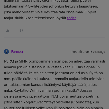
mainitaan tuossa LTEWatchin kuvassa? Siinä pystyy
lukitsemaan 4G-yhteyden johonkin tiettyyn taajuuteen,
joka mahdollisesti voisi lievittää tätä ongelmaa. Ohjeet
taajuuslukituksen tekemiseen löydät
täältä
.
Purnipsi
Forum|Forum|8 years ago
RSRQ ja SINR pomppiminen noin paljon aiheuttaa varmasti
ainakin jonkinlaista nousua vasteaikaan. Eli siis signaaliin
tulee häiriöitä. Mistä ne sitten johtuvat on eri asia. Syitä on
mm. päällekkäinen kuuluvuus samalla taajuudella toimivien
eri tukiasemien kanssa, lisääntyvä käyttäjämäärä ja ties
mikä. Käytätkö Wifin vai ihan piuhan kautta? Joissain
peleissä myös operaattorin NAT voi aiheuttaa ongelmia,
jotka sitten korjautuvat Yhteyspisteellä (Opengate), kun
router saa julkisen vaihtuvan IP-osoitteen. Näin on ainakin