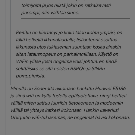
toimijoita ja jos niistä jokin on ratkaisevasti
parempi, niin vaihtaa sinne.
Reititin on kiertänyt jo koko talon kohta ympäri, on
tällä hetkellä ikkunalaudalla, lisäantenni osoittaa
ikkunasta ulos tukiaseman suuntaan koska ainakin
siten latausnopeus on parhaimmillaan. Käyttö on
WiFin ylitse josta ongelma voisi johtua, en tiedä
selittäisikö se silti noiden RSRQn ja SINRn
pomppimista.
Minulla on Soneralta aikoinaan hankittu Huawei E5186
ja siinä wifi on kyllä todella epäluotettava, pingi heitteli
välillä miten sattuu juurikin tietokoneen ja modeemin
välillä tai yhteys katkesi kokonaan. Hankin kaveriksi
Ubiquitin wifi-tukiaseman, ne ongelmat hävisi kokonaan.