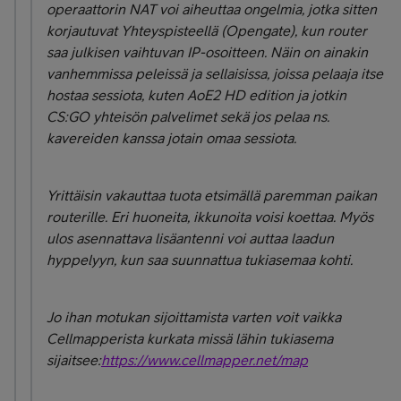
operaattorin NAT voi aiheuttaa ongelmia, jotka sitten
korjautuvat Yhteyspisteellä (Opengate), kun router
saa julkisen vaihtuvan IP-osoitteen. Näin on ainakin
vanhemmissa peleissä ja sellaisissa, joissa pelaaja itse
hostaa sessiota, kuten AoE2 HD edition ja jotkin
CS:GO yhteisön palvelimet sekä jos pelaa ns.
kavereiden kanssa jotain omaa sessiota.
Yrittäisin vakauttaa tuota etsimällä paremman paikan
routerille. Eri huoneita, ikkunoita voisi koettaa. Myös
ulos asennattava lisäantenni voi auttaa laadun
hyppelyyn, kun saa suunnattua tukiasemaa kohti.
Jo ihan motukan sijoittamista varten voit vaikka
Cellmapperista kurkata missä lähin tukiasema
sijaitsee:
https://www.cellmapper.net/map