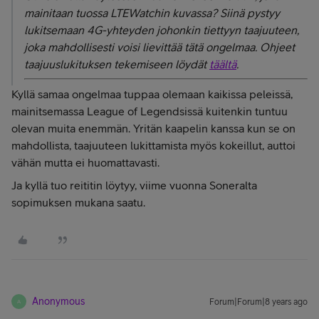
mainitaan tuossa LTEWatchin kuvassa? Siinä pystyy
lukitsemaan 4G-yhteyden johonkin tiettyyn taajuuteen,
joka mahdollisesti voisi lievittää tätä ongelmaa. Ohjeet
taajuuslukituksen tekemiseen löydät
täältä
.
Kyllä samaa ongelmaa tuppaa olemaan kaikissa peleissä,
mainitsemassa League of Legendsissä kuitenkin tuntuu
olevan muita enemmän. Yritän kaapelin kanssa kun se on
mahdollista, taajuuteen lukittamista myös kokeillut, auttoi
vähän mutta ei huomattavasti.
Ja kyllä tuo reititin löytyy, viime vuonna Soneralta
sopimuksen mukana saatu.
Anonymous
Forum|Forum|8 years ago
A