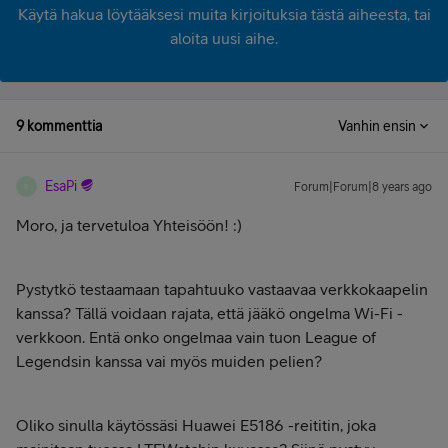
Käytä hakua löytääksesi muita kirjoituksia tästä aiheesta, tai
aloita uusi aihe.
9 kommenttia
Vanhin ensin
EsaPi
Forum|Forum|8 years ago
E
Moro, ja tervetuloa Yhteisöön! :)
Pystytkö testaamaan tapahtuuko vastaavaa verkkokaapelin
kanssa? Tällä voidaan rajata, että jääkö ongelma Wi-Fi -
verkkoon. Entä onko ongelmaa vain tuon League of
Legendsin kanssa vai myös muiden pelien?
Oliko sinulla käytössäsi Huawei E5186 -reititin, joka