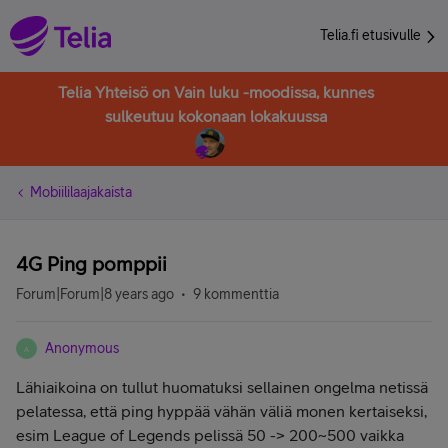
Telia.fi etusivulle
Telia Yhteisö on Vain luku -moodissa, kunnes
sulkeutuu kokonaan lokakuussa
Mobiililaajakaista
4G Ping pomppii
Forum|Forum|8 years ago
9 kommenttia
Anonymous
A
Lähiaikoina on tullut huomatuksi sellainen ongelma netissä
pelatessa, että ping hyppää vähän väliä monen kertaiseksi,
esim League of Legends pelissä 50 -> 200~500 vaikka