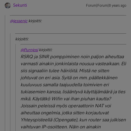
Sekunti
Forum|Forum|8 years ago
@jessenic
kirjoitti:
kirjoitti:
@Purnipsi
kirjoitti:
RSRQ ja SINR pomppiminen noin paljon aiheuttaa
varmasti ainakin jonkinlaista nousua vasteaikaan. Eli
siis signaaliin tulee häiriöitä. Mistä ne sitten
johtuvat on eri asia. Syitä on mm. päällekkäinen
kuuluvuus samalla taajuudella toimivien eri
tukiasemien kanssa, lisääntyvä käyttäjämäärä ja ties
mikä. Käytätkö Wifin vai ihan piuhan kautta?
Joissain peleissä myös operaattorin NAT voi
aiheuttaa ongelmia, jotka sitten korjautuvat
Yhteyspisteellä (Opengate), kun router saa julkisen
vaihtuvan IP-osoitteen. Näin on ainakin