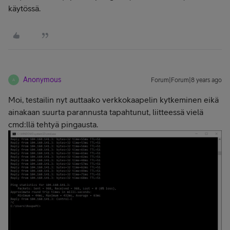
käytössä.
Anonymous
Forum|Forum|8 years ago
A
Moi, testailin nyt auttaako verkkokaapelin kytkeminen eikä
ainakaan suurta parannusta tapahtunut, liitteessä vielä
cmd:llä tehtyä pingausta.