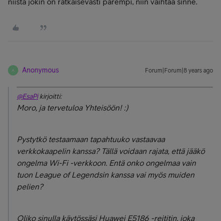
niistä jokin on ratkaisevasti parempi, niin vaihtaa sinne.
Anonymous
Forum|Forum|8 years ago
A
@EsaPi
kirjoitti:
Moro, ja tervetuloa Yhteisöön! :)
Pystytkö testaamaan tapahtuuko vastaavaa
verkkokaapelin kanssa? Tällä voidaan rajata, että jääkö
ongelma Wi-Fi -verkkoon. Entä onko ongelmaa vain
tuon League of Legendsin kanssa vai myös muiden
pelien?
Oliko sinulla käytössäsi Huawei E5186 -reititin, joka