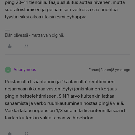
ping 28-41 tienoilla. Taajuuslukitus auttaa hivenen, mutta
suoratoistamisen ja pelaamisen verkossa saa unohtaa
tyystin siksi aikaa iltaisin :smileyhappy:
Elän pilvessä - mutta vain diginä.
Anonymous
Forum|Forum|8 years ago
A
Poistamalla lisäantennin ja "kaatamalla" reitittiminen
nojaamaan ikkunaa vasten löytyi jonkinlainen korjaus
pingin heittelehtimiseen, SINR arvo kuitenkin jatkaa
sahaamista ja verko ruuhkautuminen nostaa pingiä vielä.
Vaikka latausnopeus on 1/3 siitä mitä lisäantennilla saa irti
taidan kuitenkin valita tämän vaihtoehdon.