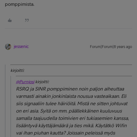
pomppimista.
jessenic
Forum|Forum|8 years ago
kirjoitti:
@Purnipsi
kirjoitti:
RSRQ ja SINR pomppiminen noin paljon aiheuttaa
varmasti ainakin jonkinlaista nousua vasteaikaan. Eli
siis signaaliin tulee häiriöitä. Mistä ne sitten johtuvat
on eri asia. Syitä on mm. päällekkäinen kuuluvuus
samalla taajuudella toimivien eri tukiasemien kanssa,
lisääntyvä käyttäjämäärä ja ties mikä. Käytätkö Wifin
vai ihan piuhan kautta? Joissain peleissä myös