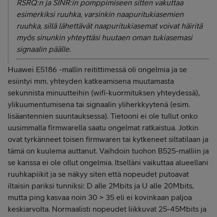
RSRQ:n ja SINR:in pomppimiseen sitten vakuttaa
esimerkiksi ruuhka, varsinkin naapuritukiasemien
ruuhka, sillä lähettävät naapuritukiasemat voivat häiritä
myös sinunkin yhteyttäsi huutaen oman tukiasemasi
signaalin päälle.
Huawei E5186 -mallin reitittimessä oli ongelmia ja se
esiintyi mm. yhteyden katkeamisena muutamasta
sekunnista minuutteihin (wifi-kuormituksen yhteydessä),
ylikuumentumisena tai signaalin yliherkkyytenä (esim.
lisäantennien suuntauksessa). Tietooni ei ole tullut onko
uusimmalla firmwarella saatu ongelmat ratkaistua. Jotkin
ovat tyrkänneet toisen firmwaren tai kytkeneet siltatilaan ja
tämä on kuulema auttanut. Vaihdoin tuohon B525-malliin ja
se kanssa ei ole ollut ongelmia. Itselläni vaikuttaa alueellani
ruuhkapiikit ja se näkyy siten että nopeudet putoavat
iltaisin pariksi tunniksi: D alle 2Mbits ja U alle 20Mbits,
mutta ping kasvaa noin 30 > 35 eli ei kovinkaan paljoa
keskiarvolta. Normaalisti nopeudet liikkuvat 25-45Mbits ja