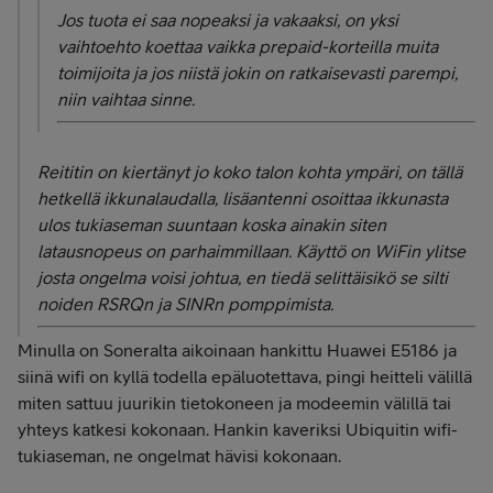
Jos tuota ei saa nopeaksi ja vakaaksi, on yksi
vaihtoehto koettaa vaikka prepaid-korteilla muita
toimijoita ja jos niistä jokin on ratkaisevasti parempi,
niin vaihtaa sinne.
Reititin on kiertänyt jo koko talon kohta ympäri, on tällä
hetkellä ikkunalaudalla, lisäantenni osoittaa ikkunasta
ulos tukiaseman suuntaan koska ainakin siten
latausnopeus on parhaimmillaan. Käyttö on WiFin ylitse
josta ongelma voisi johtua, en tiedä selittäisikö se silti
noiden RSRQn ja SINRn pomppimista.
Minulla on Soneralta aikoinaan hankittu Huawei E5186 ja
siinä wifi on kyllä todella epäluotettava, pingi heitteli välillä
miten sattuu juurikin tietokoneen ja modeemin välillä tai
yhteys katkesi kokonaan. Hankin kaveriksi Ubiquitin wifi-
tukiaseman, ne ongelmat hävisi kokonaan.