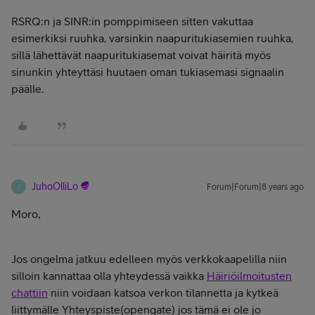
RSRQ:n ja SINR:in pomppimiseen sitten vakuttaa
esimerkiksi ruuhka, varsinkin naapuritukiasemien ruuhka,
sillä lähettävät naapuritukiasemat voivat häiritä myös
sinunkin yhteyttäsi huutaen oman tukiasemasi signaalin
päälle.
JuhoOlliLo
Forum|Forum|8 years ago
J
Moro,
Jos ongelma jatkuu edelleen myös verkkokaapelilla niin
silloin kannattaa olla yhteydessä vaikka
Häiriöilmoitusten
chattiin
niin voidaan katsoa verkon tilannetta ja kytkeä
liittymälle Yhteyspiste(opengate) jos tämä ei ole jo