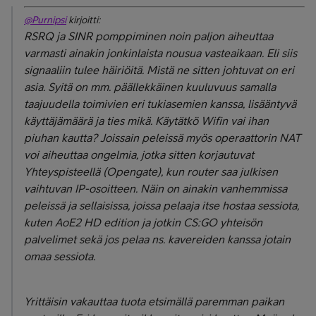
@Purnipsi
kirjoitti:
RSRQ ja SINR pomppiminen noin paljon aiheuttaa
varmasti ainakin jonkinlaista nousua vasteaikaan. Eli siis
signaaliin tulee häiriöitä. Mistä ne sitten johtuvat on eri
asia. Syitä on mm. päällekkäinen kuuluvuus samalla
taajuudella toimivien eri tukiasemien kanssa, lisääntyvä
käyttäjämäärä ja ties mikä. Käytätkö Wifin vai ihan
piuhan kautta? Joissain peleissä myös operaattorin NAT
voi aiheuttaa ongelmia, jotka sitten korjautuvat
Yhteyspisteellä (Opengate), kun router saa julkisen
vaihtuvan IP-osoitteen. Näin on ainakin vanhemmissa
peleissä ja sellaisissa, joissa pelaaja itse hostaa sessiota,
kuten AoE2 HD edition ja jotkin CS:GO yhteisön
palvelimet sekä jos pelaa ns. kavereiden kanssa jotain
omaa sessiota.
Yrittäisin vakauttaa tuota etsimällä paremman paikan