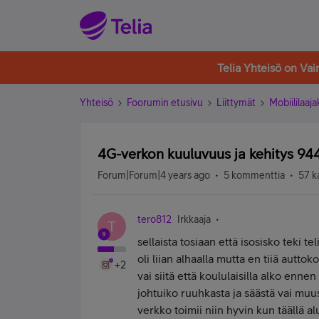
Telia Yhteisö on Va
Yhteisö
Foorumin etusivu
Liittymät
Mobiililaaja
4G-verkon kuuluvuus ja kehitys 94
Forum|Forum|4 years ago
5 kommenttia
57 k
tero812
Irkkaaja
T
sellaista tosiaan että isosisko teki 
oli liian alhaalla mutta en tiiä autto
+2
vai siitä että koululaisilla alko enn
johtuiko ruuhkasta ja säästä vai muust
verkko toimii niin hyvin kun täällä a