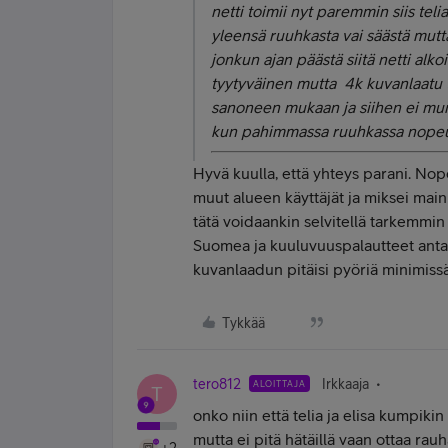
netti toimii nyt paremmin siis telia
yleensä ruuhkasta vai säästä mutta
jonkun ajan päästä siitä netti alk
tyytyväinen mutta 4k kuvanlaatu t
sanoneen mukaan ja siihen ei mun
kun pahimmassa ruuhkassa nopeus 
Hyvä kuulla, että yhteys parani. Nop
muut alueen käyttäjät ja miksei maini
tätä voidaankin selvitellä tarkemmin
Suomea ja kuuluvuuspalautteet antav
kuvanlaadun pitäisi pyöriä minimiss
Tykkää
tero812
Irkkaaja
ALOITTAJA
T
onko niin että telia ja elisa kumpiki
mutta ei pitä hätäillä vaan ottaa rau