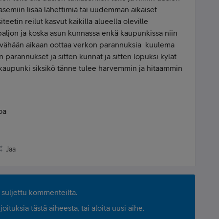
iasemiin lisää lähettimiä tai uudemman aikaiset
teetin reilut kasvut kaikilla alueella oleville
 paljon ja koska asun kunnassa enkä kaupunkissa niin
 vähään aikaan oottaa verkon parannuksia kuulema
arannukset ja sitten kunnat ja sitten lopuksi kylät
 kaupunki siksikö tänne tulee harvemmin ja hitaammin
oa
Jaa
suljettu kommenteilta.
ituksia tästä aiheesta, tai aloita uusi aihe.