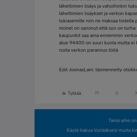
lähettimien lisäys ja vahoihinkin tuk
lähettimien lisäykset ja verkon kapasi
tukiasemille niin ne maksaa todella
monet on sanonut että sun on turha
kaupunkit saa aina ennemmin verkon p
alue 94400 on suuri kunta mutta ei
noita verkon parannus töitä
Edit JoonasLam: täsmennetty otsikk
Tykkää
Tämä aihe on 
Käytä hakua löytääksesi muita kirjo