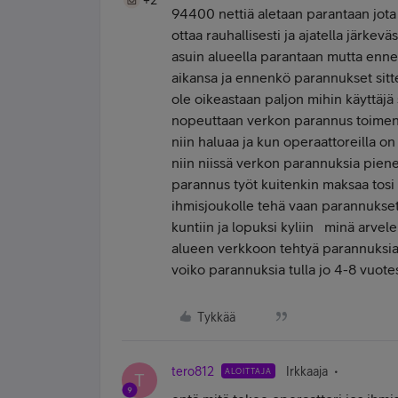
+2
94400 nettiä aletaan parantaan jota 
ottaa rauhallisesti ja ajatella järkevä
asuin alueella parantaan mutta enn
aikansa ja ennenkö parannukset sitte
ole oikeastaan paljon mihin käyttäjä 
nopeuttaan verkon parannus toimenpi
niin haluaa ja kun operaattoreilla o
niin niissä verkon parannuksia pie
parannus työt kuitenkin maksaa tosi p
ihmisjoukolle tehä vaan parannukset
kuntiin ja lopuksi kyliin minä arvel
alueen verkkoon tehtyä parannuksia 
voiko parannuksia tulla jo 4-8 vuote
Tykkää
tero812
Irkkaaja
ALOITTAJA
T