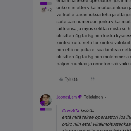
entä mitä tekee operaattori jos ihmise
onko niin ettei vikailmoitustenkaan j
+2
verkoille parannuksia tehä ja että jo
soitetaan numeroon jonka vikailmoitu
laitteensa ja myös selittää mistä se 
oli sitten 4g tai 5g niin koska kysees
kiinteä kuitu netti tai kiinteä valokui
niin että ne jotka ei saa kiinteää nett
oli sitten 4g tai 5g niin molemmissa o
paljon ruuhkaa ja onneton sää vaik
Tykkää
JoonasLam
Telialainen
@tero812
kirjoitti:
entä mitä tekee operaattori jos ihm
onko niin ettei vikailmoitustenkaa