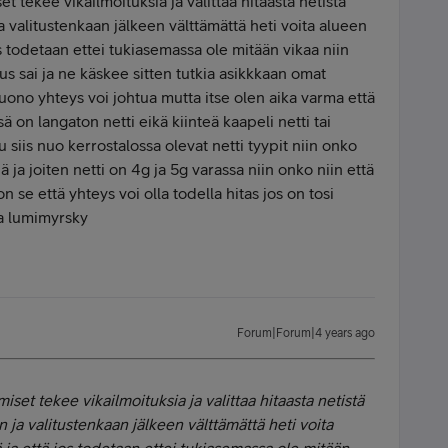
t tekee vikailmoituksia ja valittaa hitaasta netistä
a valitustenkaan jälkeen välttämättä heti voita alueen
s todetaan ettei tukiasemassa ole mitään vikaa niin
s sai ja ne käskee sitten tutkia asikkkaan omat
huono yhteys voi johtua mutta itse olen aika varma että
sä on langaton netti eikä kiinteä kaapeli netti tai
tu siis nuo kerrostalossa olevat netti tyypit niin onko
iä ja joiten netti on 4g ja 5g varassa niin onko niin että
n se että yhteys voi olla todella hitas jos on tosi
ka lumimyrsky
Forum|Forum|4 years ago
iset tekee vikailmoituksia ja valittaa hitaasta netistä
n ja valitustenkaan jälkeen välttämättä heti voita