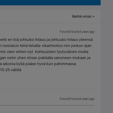
Vanhin ensin
Forum|Forum|4 years ago
netti en tiiä johtuiko hitaus ja johtuuko hitaus yleensä
 isosiskon tehä telialle vikailmoitus niin jonkun ajan
emmin olen siihen nyt kohtuulisen tyytyväinen mutta
gan netin yhen elisan palstalla sanoneen mukaan ja
ka aikoina kyllä pääse hyvä kun pahimmassa
5-25 väliltä
Forum|Forum|4 years ago