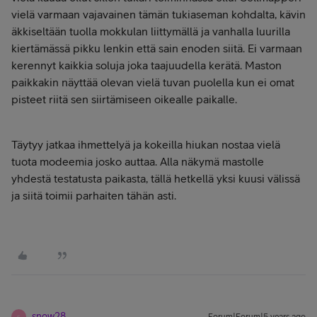
vielä varmaan vajavainen tämän tukiaseman kohdalta, kävin
äkkiseltään tuolla mokkulan liittymällä ja vanhalla luurilla
kiertämässä pikku lenkin että sain enoden siitä. Ei varmaan
kerennyt kaikkia soluja joka taajuudella kerätä. Maston
paikkakin näyttää olevan vielä tuvan puolella kun ei omat
pisteet riitä sen siirtämiseen oikealle paikalle.
Täytyy jatkaa ihmettelyä ja kokeilla hiukan nostaa vielä
tuota modeemia josko auttaa. Alla näkymä mastolle
yhdestä testatusta paikasta, tällä hetkellä yksi kuusi välissä
ja siitä toimii parhaiten tähän asti.
snow28
S