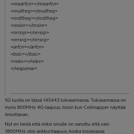
<nrearfcn></nrearfcn>
<nrulfreq></nrulfreq>
<nrdlfreq></nrdlfreq>
<nrsinr></nrsinr>
<nrrsrp></nrrsrp>
<nrrsrq></nrrsrq>
<arfcn></arfcn>
<bsic></bsic>
<rxlev></rxlev>
</response>
5G tuolla on tässä 145443 tukiasemassa. Tukiasemassa on
myös 800MHz 4G-taajuus, toisin kun Cellmapper näyttää
ilmoittavan.
Nyt en tiedä että miksi sinulle on sanottu että vain
1800MHz olisi ankkuritaajuus, koska tosiasiassa