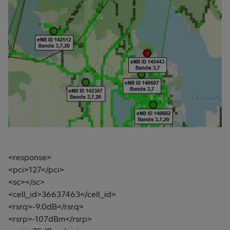
<response>
<pci>127</pci>
<sc></sc>
<cell_id>36637463</cell_id>
<rsrq>-9.0dB</rsrq>
<rsrp>-107dBm</rsrp>