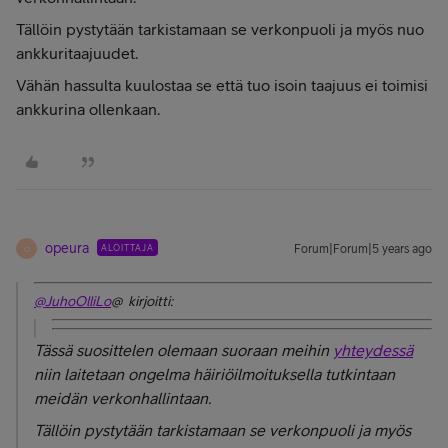
Tällöin pystytään tarkistamaan se verkonpuoli ja myös nuo
ankkuritaajuudet.
Vähän hassulta kuulostaa se että tuo isoin taajuus ei toimisi
ankkurina ollenkaan.
opeura
ALOITTAJA
Forum|Forum|5 years ago
O
@JuhoOlliLo
@ kirjoitti:
Tässä suosittelen olemaan suoraan meihin
yhteydessä
niin laitetaan ongelma häiriöilmoituksella tutkintaan
meidän verkonhallintaan.
Tällöin pystytään tarkistamaan se verkonpuoli ja myös