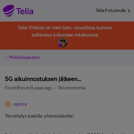
Telia.fi etusivulle
Telia Yhteisö on Vain luku -moodissa, kunnes
sulkeutuu kokonaan lokakuussa
Mobiililaajakaista
5G alkuinnostuksen jälkeen...
Forum|Forum|5 years ago
18 kommenttia
opeura
O
Tervehdys kaikille yhteisöläisille!