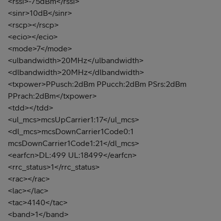
<rssi>-75dBm</rssi>
<sinr>10dB</sinr>
<rscp></rscp>
<ecio></ecio>
<mode>7</mode>
<ulbandwidth>20MHz</ulbandwidth>
<dlbandwidth>20MHz</dlbandwidth>
<txpower>PPusch:2dBm PPucch:2dBm PSrs:2dBm
PPrach:2dBm</txpower>
<tdd></tdd>
<ul_mcs>mcsUpCarrier1:17</ul_mcs>
<dl_mcs>mcsDownCarrier1Code0:1
mcsDownCarrier1Code1:21</dl_mcs>
<earfcn>DL:499 UL:18499</earfcn>
<rrc_status>1</rrc_status>
<rac></rac>
<lac></lac>
<tac>4140</tac>
<band>1</band>