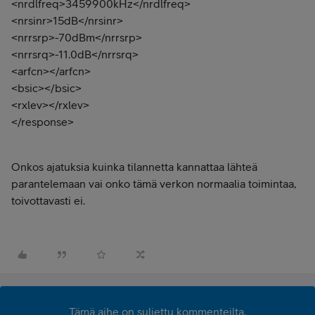
<nrdlfreq>3459900kHz</nrdlfreq>
<nrsinr>15dB</nrsinr>
<nrrsrp>-70dBm</nrrsrp>
<nrrsrq>-11.0dB</nrrsrq>
<arfcn></arfcn>
<bsic></bsic>
<rxlev></rxlev>
</response>
Onkos ajatuksia kuinka tilannetta kannattaa lähteä
parantelemaan vai onko tämä verkon normaalia toimintaa,
toivottavasti ei.
Tämä aihe on suljettu kommenteilta.