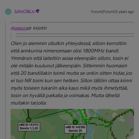
JuhoOlliLo
Forum|Forum|5 years ago
J
@opeura
@ kirjoitti:
Olen jo aiemmin ollutkin yhteydessä, silloin kerrottiin
että annkurina nimenomaan olisi 1800MHz bandi.
Ymmärsin että laitettiin asiaa eteenpäin silloin, tosin ei
ole mitään kuulunut jälkeenpäin. Sittemmin huomasin
että 20 bandillakin toimii mutta se onkin sitten hidas jos
ei tuo NR toimi kun sen hetken. Sillon tällöin ottaa kiinni
myös toiseen tukariin aika kaus mikä myös ihmetyttää,
tosin on hyvällä paikalla ja voimakas. Mutta lähellä
muitakin tarjolla: