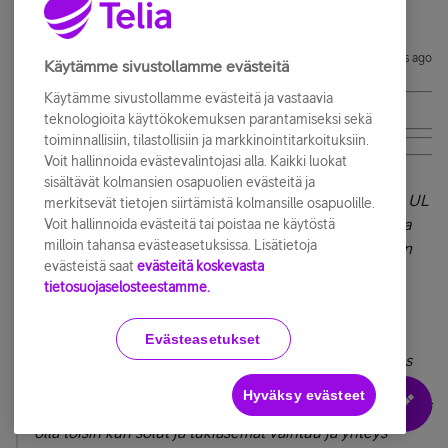
JuhoOlliLo
Forum|Forum|5 years ago
J
Käytämme sivustollamme evästeitä
Käytämme sivustollamme evästeitä ja vastaavia
@opeura
@ kirjoitti:
teknologioita käyttökokemuksen parantamiseksi sekä
toiminnallisiin, tilastollisiin ja markkinointitarkoituksiin.
Voit hallinnoida evästevalintojasi alla. Kaikki luokat
Nyt on cellmapperissa hyvin lähellä oikeaa paikkaa.
sisältävät kolmansien osapuolien evästeitä ja
Hienosti data kulkee kyllä sillon kun 5G pysyy päällä, UL
merkitsevät tietojen siirtämistä kolmansille osapuolille.
lähellä 100 ja DL monesti yli 500. Kummasti vaan aina
Voit hallinnoida evästeitä tai poistaa ne käytöstä
milloin tahansa evästeasetuksissa. Lisätietoja
putoaa 4G+, ei siis näy Huawein käyttöliittymässäkään
evästeistä saat
evästeitä koskevasta
aina 4+5G. Täytyy nyt vielä yrittää vaihtaa tuota
tietosuojaselosteestamme.
modeemia takuuseen.
Evästeasetukset
Sitä mietin että voiko olla joku virransäästöominaisuus
joko tukarissa tai modeemissa joka aina pudottaa eikä
Hyväksy evästeet
osaa palata. Kännyköissä ja muissa liikkuvissahan asia voi
olla toisin kun solut ja tukiasemat vaihtuu ja yhteys