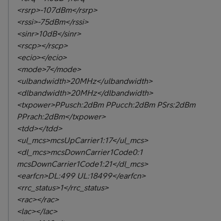
<rsrp>-107dBm</rsrp>
<rssi>-75dBm</rssi>
<sinr>10dB</sinr>
<rscp></rscp>
<ecio></ecio>
<mode>7</mode>
<ulbandwidth>20MHz</ulbandwidth>
<dlbandwidth>20MHz</dlbandwidth>
<txpower>PPusch:2dBm PPucch:2dBm PSrs:2dBm
PPrach:2dBm</txpower>
<tdd></tdd>
<ul_mcs>mcsUpCarrier1:17</ul_mcs>
<dl_mcs>mcsDownCarrier1Code0:1
mcsDownCarrier1Code1:21</dl_mcs>
<earfcn>DL:499 UL:18499</earfcn>
<rrc_status>1</rrc_status>
<rac></rac>
<lac></lac>