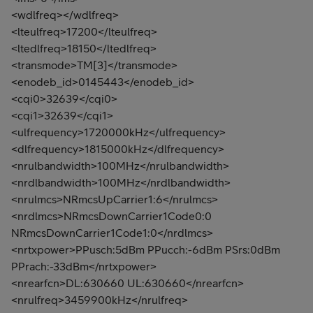
<wdlfreq></wdlfreq>
<lteulfreq>17200</lteulfreq>
<ltedlfreq>18150</ltedlfreq>
<transmode>TM[3]</transmode>
<enodeb_id>0145443</enodeb_id>
<cqi0>32639</cqi0>
<cqi1>32639</cqi1>
<ulfrequency>1720000kHz</ulfrequency>
<dlfrequency>1815000kHz</dlfrequency>
<nrulbandwidth>100MHz</nrulbandwidth>
<nrdlbandwidth>100MHz</nrdlbandwidth>
<nrulmcs>NRmcsUpCarrier1:6</nrulmcs>
<nrdlmcs>NRmcsDownCarrier1Code0:0
NRmcsDownCarrier1Code1:0</nrdlmcs>
<nrtxpower>PPusch:5dBm PPucch:-6dBm PSrs:0dBm
PPrach:-33dBm</nrtxpower>
<nrearfcn>DL:630660 UL:630660</nrearfcn>
<nrulfreq>3459900kHz</nrulfreq>