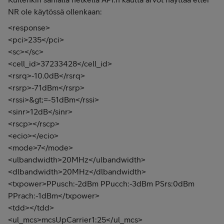
NR ole käytössä ollenkaan:
<response>
<pci>235</pci>
<sc></sc>
<cell_id>37233428</cell_id>
<rsrq>-10.0dB</rsrq>
<rsrp>-71dBm</rsrp>
<rssi>&gt;=-51dBm</rssi>
<sinr>12dB</sinr>
<rscp></rscp>
<ecio></ecio>
<mode>7</mode>
<ulbandwidth>20MHz</ulbandwidth>
<dlbandwidth>20MHz</dlbandwidth>
<txpower>PPusch:-2dBm PPucch:-3dBm PSrs:0dBm
PPrach:-1dBm</txpower>
<tdd></tdd>
<ul_mcs>mcsUpCarrier1:25</ul_mcs>