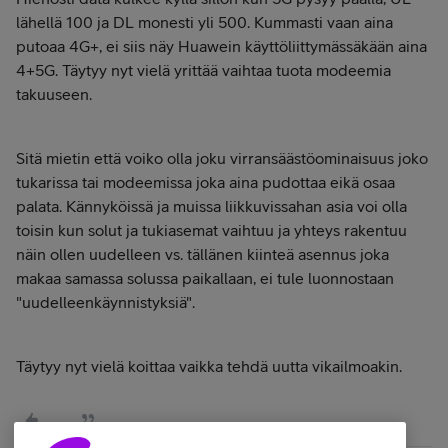
lähellä 100 ja DL monesti yli 500. Kummasti vaan aina
putoaa 4G+, ei siis näy Huawein käyttöliittymässäkään aina
4+5G. Täytyy nyt vielä yrittää vaihtaa tuota modeemia
takuuseen.
Sitä mietin että voiko olla joku virransäästöominaisuus joko
tukarissa tai modeemissa joka aina pudottaa eikä osaa
palata. Kännyköissä ja muissa liikkuvissahan asia voi olla
toisin kun solut ja tukiasemat vaihtuu ja yhteys rakentuu
näin ollen uudelleen vs. tällänen kiinteä asennus joka
makaa samassa solussa paikallaan, ei tule luonnostaan
"uudelleenkäynnistyksiä".
Täytyy nyt vielä koittaa vaikka tehdä uutta vikailmoakin.