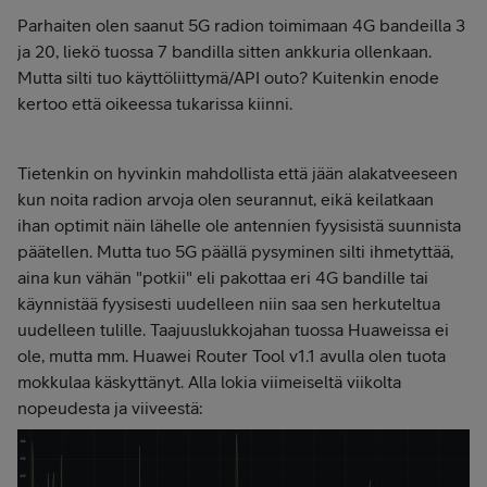
Parhaiten olen saanut 5G radion toimimaan 4G bandeilla 3
ja 20, liekö tuossa 7 bandilla sitten ankkuria ollenkaan.
Mutta silti tuo käyttöliittymä/API outo? Kuitenkin enode
kertoo että oikeessa tukarissa kiinni.
Tietenkin on hyvinkin mahdollista että jään alakatveeseen
kun noita radion arvoja olen seurannut, eikä keilatkaan
ihan optimit näin lähelle ole antennien fyysisistä suunnista
päätellen. Mutta tuo 5G päällä pysyminen silti ihmetyttää,
aina kun vähän "potkii" eli pakottaa eri 4G bandille tai
käynnistää fyysisesti uudelleen niin saa sen herkuteltua
uudelleen tulille. Taajuuslukkojahan tuossa Huaweissa ei
ole, mutta mm. Huawei Router Tool v1.1 avulla olen tuota
mokkulaa käskyttänyt. Alla lokia viimeiseltä viikolta
nopeudesta ja viiveestä: