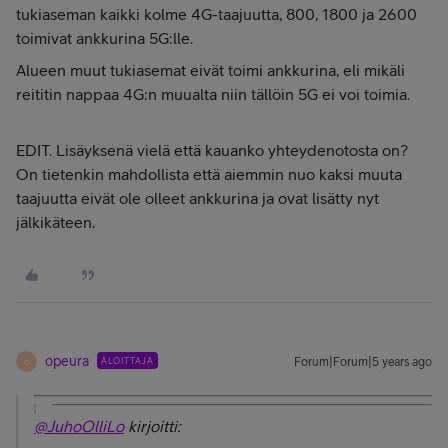
tukiaseman kaikki kolme 4G-taajuutta, 800, 1800 ja 2600
toimivat ankkurina 5G:lle.
Alueen muut tukiasemat eivät toimi ankkurina, eli mikäli
reititin nappaa 4G:n muualta niin tällöin 5G ei voi toimia.
EDIT. Lisäyksenä vielä että kauanko yhteydenotosta on?
On tietenkin mahdollista että aiemmin nuo kaksi muuta
taajuutta eivät ole olleet ankkurina ja ovat lisätty nyt
jälkikäteen.
opeura
ALOITTAJA
Forum|Forum|5 years ago
O
@JuhoOlliLo
kirjoitti: