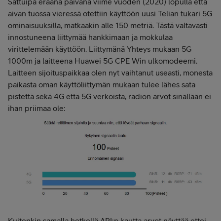
Sattuipa eräänä päivänä viime vuoden (2020) lopulla että
aivan tuossa vieressä otettiin käyttöön uusi Telian tukari 5G
ominaisuuksilla, matkaakin alle 150 metriä. Tästä valtavasti
innostuneena liittymää hankkimaan ja mokkulaa
virittelemään käyttöön. Liittymänä Yhteys mukaan 5G
1000m ja laitteena Huawei 5G CPE Win ulkomodeemi.
Laitteen sijoituspaikkaa olen nyt vaihtanut useasti, monesta
paikasta oman käyttöliittymän mukaan tulee lähes sata
pistettä sekä 4G että 5G verkoista, radion arvot sinällään ei
ihan priimaa ole:
Kuitenkin samalla hetkellä API:n kautta arvot näyttää ettei