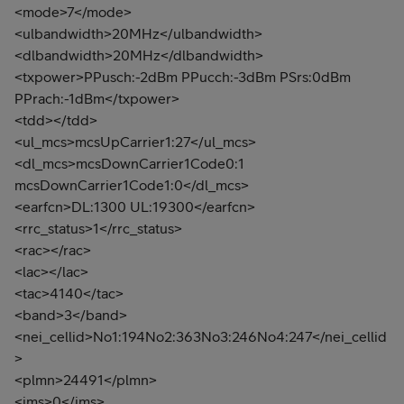
<mode>7</mode>
<ulbandwidth>20MHz</ulbandwidth>
<dlbandwidth>20MHz</dlbandwidth>
<txpower>PPusch:-2dBm PPucch:-3dBm PSrs:0dBm
PPrach:-1dBm</txpower>
<tdd></tdd>
<ul_mcs>mcsUpCarrier1:27</ul_mcs>
<dl_mcs>mcsDownCarrier1Code0:1
mcsDownCarrier1Code1:0</dl_mcs>
<earfcn>DL:1300 UL:19300</earfcn>
<rrc_status>1</rrc_status>
<rac></rac>
<lac></lac>
<tac>4140</tac>
<band>3</band>
<nei_cellid>No1:194No2:363No3:246No4:247</nei_cellid
>
<plmn>24491</plmn>
<ims>0</ims>