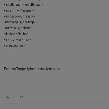
<nrdlfreq></nrdlfreq>
<nrsinr></nrsinr>
<nrrsrp></nrrsrp>
<nrrsrq></nrrsrq>
<arfcn></arfcn>
<bsic></bsic>
<rxlev></rxlev>
</response>
Edit AaTanja: lyhennetty lainausta.