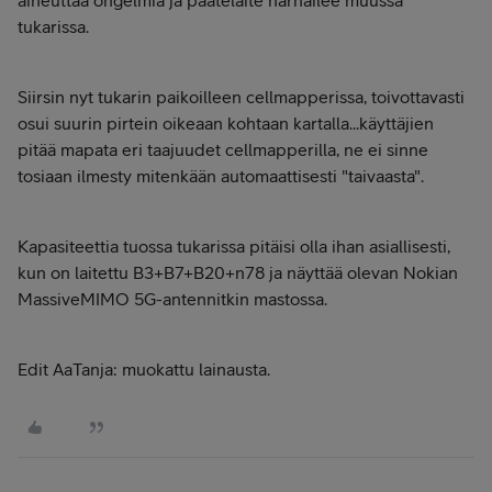
aiheuttaa ongelmia ja päätelaite harhailee muussa
tukarissa.
Siirsin nyt tukarin paikoilleen cellmapperissa, toivottavasti
osui suurin pirtein oikeaan kohtaan kartalla...käyttäjien
pitää mapata eri taajuudet cellmapperilla, ne ei sinne
tosiaan ilmesty mitenkään automaattisesti "taivaasta".
Kapasiteettia tuossa tukarissa pitäisi olla ihan asiallisesti,
kun on laitettu B3+B7+B20+n78 ja näyttää olevan Nokian
MassiveMIMO 5G-antennitkin mastossa.
Edit AaTanja: muokattu lainausta.