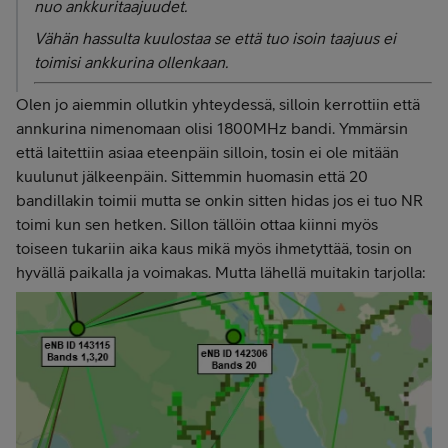
nuo ankkuritaajuudet.
Vähän hassulta kuulostaa se että tuo isoin taajuus ei
toimisi ankkurina ollenkaan.
Olen jo aiemmin ollutkin yhteydessä, silloin kerrottiin että
annkurina nimenomaan olisi 1800MHz bandi. Ymmärsin
että laitettiin asiaa eteenpäin silloin, tosin ei ole mitään
kuulunut jälkeenpäin. Sittemmin huomasin että 20
bandillakin toimii mutta se onkin sitten hidas jos ei tuo NR
toimi kun sen hetken. Sillon tällöin ottaa kiinni myös
toiseen tukariin aika kaus mikä myös ihmetyttää, tosin on
hyvällä paikalla ja voimakas. Mutta lähellä muitakin tarjolla: