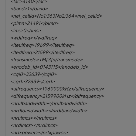
<tac>4140</tac>
<band>1</band>
<nei_cellid>No1:363No2:364</nei_cellid>
<plmn>24491</plmn>
<ims>0</ims>
<wdlfreq></wdlfreq>
<lteulfreq>19699</lteulfreq>
<ltedlfreq>21599</ltedlfreq>
<transmode>TM[3]</transmode>
<enodeb_id>0143115</enodeb_id>
<cqi0>32639</cqi0>
<cqi1>32639</cqi1>
<ulfrequency>1969900kHz</ulfrequency>
<dlfrequency>2159900kHz</dlfrequency>
<nrulbandwidth></nrulbandwidth>
<nrdlbandwidth></nrdlbandwidth>
<nrulmcs></nrulmcs>
<nrdlmcs></nrdlmcs>
<nrtxpower></nrtxpower>