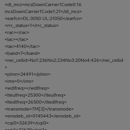
<dl_mcs>mcsDownCarrier1Code0:16
mcsDownCarrier1Code1:21</dl_mcs>
<earfcn>DL:3050 UL:21050</earfcn>
<rrc_status>1</rrc_status>
<rac></rac>
<lac></lac>
<tac>4140</tac>
<band>7</band>
<nei_cellid>No1:236No2:234No3:20No4:426</nei_cellid
>
<plmn>24491</plmn>
<ims>0</ims>
<wdlfreq></wdlfreq>
<lteulfreq>25300</lteulfreq>
<ltedlfreq>26500</ltedlfreq>
<transmode>TM[3]</transmode>
<enodeb_id>0145443</enodeb_id>
<cqi0>32639</cqi0>
<cqi1>32639</cqi1>