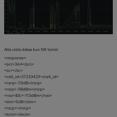
Alla vielä dataa kun NR toimii:
<response>
<pci>364</pci>
<sc></sc>
<cell_id>37233429</cell_id>
<rsrq>-7.0dB</rsrq>
<rsrp>-58dBm</rsrp>
<rssi>&lt;=-113dBm</rssi>
<sinr>0dB</sinr>
<rscp></rscp>
<ecio></ecio>