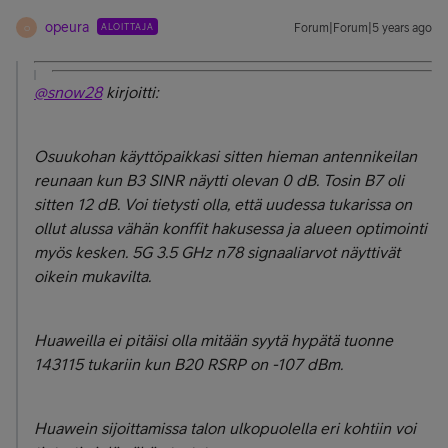
opeura
ALOITTAJA
Forum|Forum|5 years ago
O
@snow28
kirjoitti:
Osuukohan käyttöpaikkasi sitten hieman antennikeilan
reunaan kun B3 SINR näytti olevan 0 dB. Tosin B7 oli
sitten 12 dB. Voi tietysti olla, että uudessa tukarissa on
ollut alussa vähän konffit hakusessa ja alueen optimointi
myös kesken. 5G 3.5 GHz n78 signaaliarvot näyttivät
oikein mukavilta.
Huaweilla ei pitäisi olla mitään syytä hypätä tuonne
143115 tukariin kun B20 RSRP on -107 dBm.
Huawein sijoittamissa talon ulkopuolella eri kohtiin voi