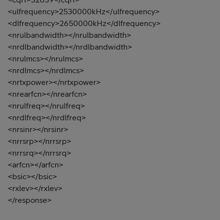
<ulfrequency>2530000kHz</ulfrequency>
<dlfrequency>2650000kHz</dlfrequency>
<nrulbandwidth></nrulbandwidth>
<nrdlbandwidth></nrdlbandwidth>
<nrulmcs></nrulmcs>
<nrdlmcs></nrdlmcs>
<nrtxpower></nrtxpower>
<nrearfcn></nrearfcn>
<nrulfreq></nrulfreq>
<nrdlfreq></nrdlfreq>
<nrsinr></nrsinr>
<nrrsrp></nrrsrp>
<nrrsrq></nrrsrq>
<arfcn></arfcn>
<bsic></bsic>
<rxlev></rxlev>
</response>