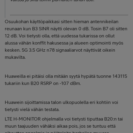
Osuukohan käyttöpaikkasi sitten hieman antennikeilan
reunaan kun B3 SINR näytti olevan 0 dB. Tosin B7 oli sitten
12 dB. Voi tietysti olla, että uudessa tukarissa on ollut
alussa vähän konffit hakusessa ja alueen optimointi myös
kesken. 5G 3.5 GHz n78 signaaliarvot näyttivät oikein
mukavilta.
Huaweilla ei pitäisi olla mitään syytä hypätä tuonne 143115
tukariin kun B20 RSRP on -107 dBm.
Huawein sijoittamissa talon ulkopuolella eri kohtiin voi
tietysti vielä vähän testata.
LTE H-MONITOR ohjelmalla voi tietysti tiputtaa B20:n tai
muun taajuuden vähäksi aikaa pois, jos se tuntuu että