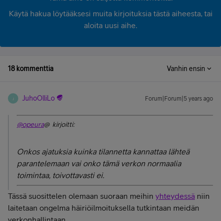
Käytä hakua löytääksesi muita kirjoituksia tästä aiheesta, tai
aloita uusi aihe.
18 kommenttia
Vanhin ensin
JuhoOlliLo
Forum|Forum|5 years ago
J
@opeura
@ kirjoitti:
Onkos ajatuksia kuinka tilannetta kannattaa lähteä
parantelemaan vai onko tämä verkon normaalia
toimintaa, toivottavasti ei.
Tässä suosittelen olemaan suoraan meihin
yhteydessä
niin
laitetaan ongelma häiriöilmoituksella tutkintaan meidän
verkonhallintaan.