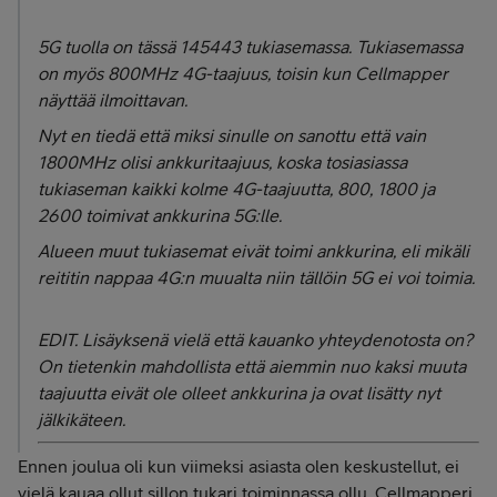
5G tuolla on tässä 145443 tukiasemassa. Tukiasemassa
on myös 800MHz 4G-taajuus, toisin kun Cellmapper
näyttää ilmoittavan.
Nyt en tiedä että miksi sinulle on sanottu että vain
1800MHz olisi ankkuritaajuus, koska tosiasiassa
tukiaseman kaikki kolme 4G-taajuutta, 800, 1800 ja
2600 toimivat ankkurina 5G:lle.
Alueen muut tukiasemat eivät toimi ankkurina, eli mikäli
reititin nappaa 4G:n muualta niin tällöin 5G ei voi toimia.
EDIT. Lisäyksenä vielä että kauanko yhteydenotosta on?
On tietenkin mahdollista että aiemmin nuo kaksi muuta
taajuutta eivät ole olleet ankkurina ja ovat lisätty nyt
jälkikäteen.
Ennen joulua oli kun viimeksi asiasta olen keskustellut, ei
vielä kauaa ollut sillon tukari toiminnassa ollu. Cellmapperi