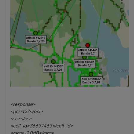
<response>
<pci>127</pci>
<sc></sc>
<cell_id>36637463</cell_id>
<rsrq>-9.0dB</rsrq>