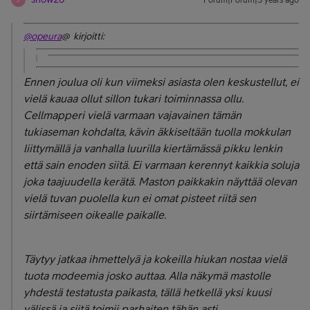
Forum|Forum|5 years ago
@opeura
@ kirjoitti:
Ennen joulua oli kun viimeksi asiasta olen keskustellut, ei
vielä kauaa ollut sillon tukari toiminnassa ollu.
Cellmapperi vielä varmaan vajavainen tämän
tukiaseman kohdalta, kävin äkkiseltään tuolla mokkulan
liittymällä ja vanhalla luurilla kiertämässä pikku lenkin
että sain enoden siitä. Ei varmaan kerennyt kaikkia soluja
joka taajuudella kerätä. Maston paikkakin näyttää olevan
vielä tuvan puolella kun ei omat pisteet riitä sen
siirtämiseen oikealle paikalle.
Täytyy jatkaa ihmettelyä ja kokeilla hiukan nostaa vielä
tuota modeemia josko auttaa. Alla näkymä mastolle
yhdestä testatusta paikasta, tällä hetkellä yksi kuusi
välissä ja siitä toimii parhaiten tähän asti.