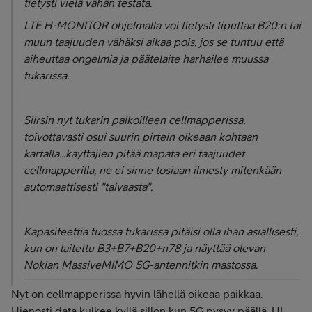
tietysti vielä vähän testata.
LTE H-MONITOR ohjelmalla voi tietysti tiputtaa B20:n tai
muun taajuuden vähäksi aikaa pois, jos se tuntuu että
aiheuttaa ongelmia ja päätelaite harhailee muussa
tukarissa.
Siirsin nyt tukarin paikoilleen cellmapperissa,
toivottavasti osui suurin pirtein oikeaan kohtaan
kartalla...käyttäjien pitää mapata eri taajuudet
cellmapperilla, ne ei sinne tosiaan ilmesty mitenkään
automaattisesti "taivaasta".
Kapasiteettia tuossa tukarissa pitäisi olla ihan asiallisesti,
kun on laitettu B3+B7+B20+n78 ja näyttää olevan
Nokian MassiveMIMO 5G-antennitkin mastossa.
Nyt on cellmapperissa hyvin lähellä oikeaa paikkaa.
Hienosti data kulkee kyllä sillon kun 5G pysyy päällä, UL