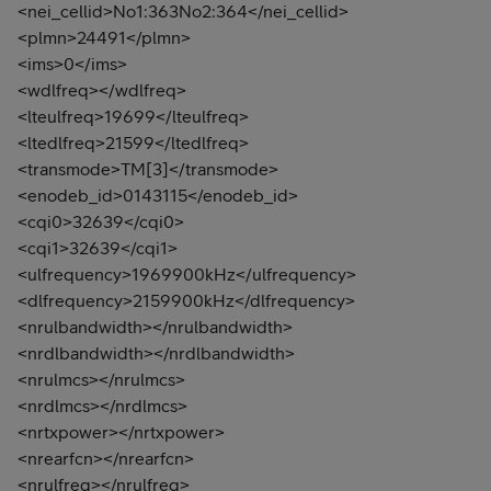
<nei_cellid>No1:363No2:364</nei_cellid>
<plmn>24491</plmn>
<ims>0</ims>
<wdlfreq></wdlfreq>
<lteulfreq>19699</lteulfreq>
<ltedlfreq>21599</ltedlfreq>
<transmode>TM[3]</transmode>
<enodeb_id>0143115</enodeb_id>
<cqi0>32639</cqi0>
<cqi1>32639</cqi1>
<ulfrequency>1969900kHz</ulfrequency>
<dlfrequency>2159900kHz</dlfrequency>
<nrulbandwidth></nrulbandwidth>
<nrdlbandwidth></nrdlbandwidth>
<nrulmcs></nrulmcs>
<nrdlmcs></nrdlmcs>
<nrtxpower></nrtxpower>
<nrearfcn></nrearfcn>
<nrulfreq></nrulfreq>