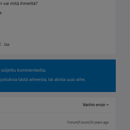
en vai mitä ihmettä?
a
Jaa
suljettu kommenteilta.
ituksia tästä aiheesta, tai aloita uusi aihe.
Vanhin ensin
Forum|Forum|10 years ago