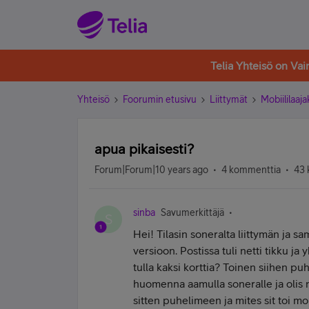
Telia Yhteisö on Va
Yhteisö
Foorumin etusivu
Liittymät
Mobiililaaja
apua pikaisesti?
Forum|Forum|10 years ago
4 kommenttia
43 
sinba
Savumerkittäjä
S
Hei! Tilasin soneralta liittymän ja s
versioon. Postissa tuli netti tikku ja 
tulla kaksi korttia? Toinen siihen puh
huomenna aamulla soneralle ja olis ny
sitten puhelimeen ja mites sit toi mo