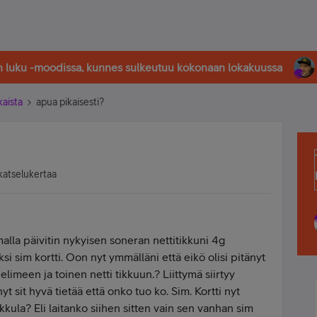
in luku -moodissa, kunnes sulkeutuu kokonaan lokakuussa
kaista
apua pikaisesti?
katselukertaa
amalla päivitin nykyisen soneran nettitikkuni 4g
yksi sim kortti. Oon nyt ymmälläni että eikö olisi pitänyt
elimeen ja toinen netti tikkuun.? Liittymä siirtyy
t sit hyvä tietää että onko tuo ko. Sim. Kortti nyt
kkula? Eli laitanko siihen sitten vain sen vanhan sim