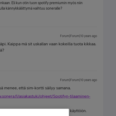
tenkaan. Eli kun otin tuon spotify premiumin myös niin
ulla kännykkäliittymä vaihtuu soneralle?
Forum|Forum|10 years ago
pi. Kaippa mä sit uskallan vaan kokeilla tuota kikkaa.
yä?
Forum|Forum|10 years ago
sä menee, että sim-kortti säilyy samana.
.sonera.fi/asiakastuki/ohjeet/Spotifyn-tilaaminen-
a sivuilla, voit ottaa Spotify Premiumin käyttöön.