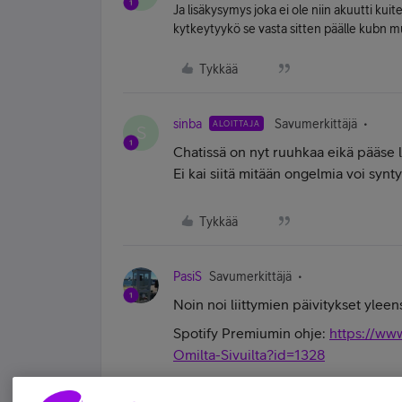
Ja lisäkysymys joka ei ole niin akuutti kui
kytkeytyykö se vasta sitten päälle kubn m
Tykkää
sinba
Savumerkittäjä
ALOITTAJA
S
Chatissä on nyt ruuhkaa eikä pääse lä
Ei kai siitä mitään ongelmia voi synt
Tykkää
PasiS
Savumerkittäjä
Noin noi liittymien päivitykset yleen
Spotify Premiumin ohje:
https://www
Omilta-Sivuilta?id=1328
Eli kun puhelinliittymäsi näkyy Omill