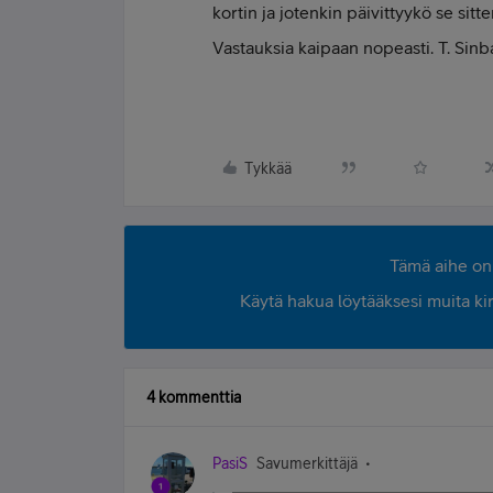
kortin ja jotenkin päivittyykö se sitt
Vastauksia kaipaan nopeasti. T. Sinb
Tykkää
Tämä aihe on 
Käytä hakua löytääksesi muita kirjo
4 kommenttia
PasiS
Savumerkittäjä