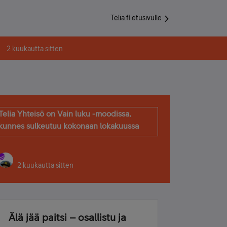
Telia.fi etusivulle
2 kuukautta sitten
Telia Yhteisö on Vain luku -moodissa,
kunnes sulkeutuu kokonaan lokakuussa
2 kuukautta sitten
Älä jää paitsi – osallistu ja