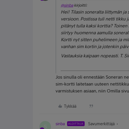
@sinba
kirjoitti:
Hei! Tilasin soneralta liittymän ja
versioon. Postissa tuli netti tikku 
pitänyt tulla kaksi korttia? Toinen
siirtyy huomenna aamulla soneralle 
Kortti nyt sitten puhelimeen ja mit
vanhan sim kortin ja jotenkin päiv
Vastauksia kaipaan nopeasti. T. S
Jos sinulla oli ennestään Soneran net
sim-kortti laitetaan uuteen nettitikk
varmistuksen asiaan, niin Omilla sivu
Tykkää
sinba
Savumerkittäjä
ALOITTAJA
S