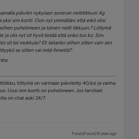
 samalla päivitin nykyisen soneran nettitikkuni 4g
ja yksi sim kortti. Oon nyt ymmälläni että eikö olisi
 siihen puhelimeen ja toinen netti tikkuun.? Liittymä
ja olis nyt sit hyvä tietää että onko tuo ko. Sim.
es sit toi mokkula? Eli laitanko siihen sitten vain sen
ittyykö se sitten vai mitä ihmettä?
inba
titikku, liittymä on varmaan päivitetty 4G:ksi ja vanha
uun. Uusi sim-kortti on puhelimeen. Jos tarvitset
illa on chat auki 24/7.
Forum|Forum|10 years ago