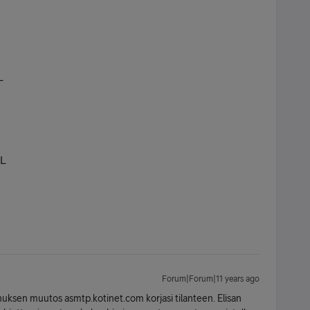
L
SL
Forum|Forum|11 years ago
nuksen muutos asmtp.kotinet.com korjasi tilanteen. Elisan