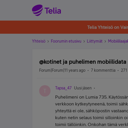
Telia Yhteisö on Va
Yhteisö
Foorumin etusivu
Liittymät
Mobiililaaja
@kotinet ja puhelimen mobiilidata
Forum|Forum|11 years ago
7 kommenttia
271
Tapsa_47
Uusi jäsen
T
Puhelimeni on Lumia 735. Käytössän
verkkoon kytkeytyneenä, toimii sähk
yhteyttä ei ole, sähköpostin vastaano
kuten netin selaus toimii silloinkin
toimii tällöinkin. Onkohan tämä ver