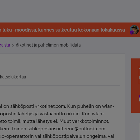
in luku -moodissa, kunnes sulkeutuu kokonaan lokakuussa
kaista
@kotinet ja puhelimen mobiilidata
 katselukertaa
i on sähköposti @kotinet.com. Kun puhelin on wlan-
öpostin lähetys ja vastaanotto oikein. Kun wlan-
tto toimii, mutta lähetys ei. Muut verkkotoiminnot,
 oikein. Toinen sähköpostiosoitteeni @outlook.com
kko-operaattorin vai sähköpostipalvelun ongelma, vai