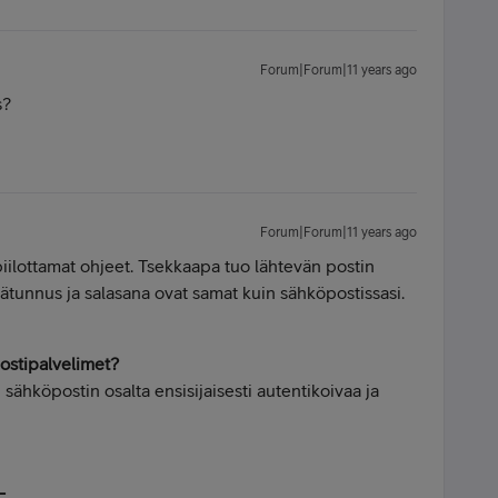
Forum|Forum|11 years ago
s?
Forum|Forum|11 years ago
iilottamat ohjeet. Tsekkaapa tuo lähtevän postin
jätunnus ja salasana ovat samat kuin sähköpostissasi.
ostipalvelimet?
ähköpostin osalta ensisijaisesti autentikoivaa ja
L