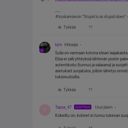
#koskamävoin "Stupid is as stupid does" 
Tykkää
kjns
Irkkaaja
Sulla on varmaan kotona elisan laajakaist
Elisa ei salli yhteyksiä lähtevän postin pa
autentikoitu (tunnus ja salasana) ja suoja
asetukset suojatuksi, jolloin lähetys onnis
tukisivustoilta.
Tykkää
Tapsa_47
Uusi jäsen
ALOITTAJA
T
Kokeiltu on, kotinet ei tunnu tukevan suoj