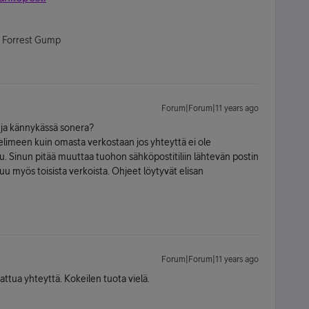
- Forrest Gump
Forum|Forum|11 years ago
a ja kännykässä sonera?
lvelimeen kuin omasta verkostaan jos yhteyttä ei ole
ttu. Sinun pitää muuttaa tuohon sähköpostitiliin lähtevän postin
tuu myös toisista verkoista. Ohjeet löytyvät elisan
Forum|Forum|11 years ago
attua yhteyttä. Kokeilen tuota vielä.