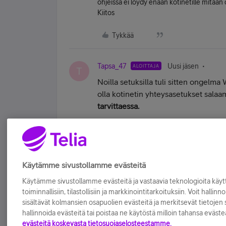
ohjeissa ei löydy enään kotinetille mitään
Kiitos
Tykkää
Tapsa_47
Uusi jäsen
ALOITTAJA
T
Noilla setuksilla tuli sitten ongelma
olla kotinetin yhteysasetukset sala
tarvittaessa.
Minun ratkaisu: @kotinet.com uudell
Tykkää
Käytämme sivustollamme evästeitä
Käytämme sivustollamme evästeitä ja vastaavia teknologioita kä
toiminnallisiin, tilastollisiin ja markkinointitarkoituksiin. Voit hallinn
sisältävät kolmansien osapuolien evästeitä ja merkitsevät tietojen si
hallinnoida evästeitä tai poistaa ne käytöstä milloin tahansa eväste
evästeitä koskevasta tietosuojaselosteestamme.