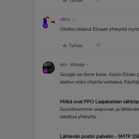
Tykkää
olkitu
Oletko ottanut Elisaan yhteyttä myö
Tykkää
kjns
Irkkaaja
Google on ihme kone, löysin Elisan p
asetus onko ohjeita vastaava. Käyttä
Mitkä ovat PPO Laajakaistan sähköp
Suosittelemme saapuvan ja lähtevän s
salattua yhteyttä.
Lähtevän postin palvelin - SMTP SS