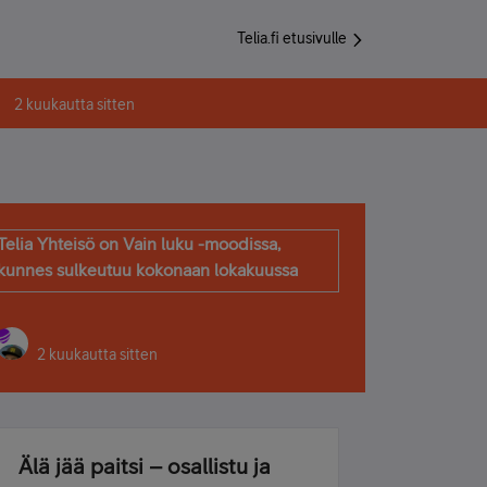
Telia.fi etusivulle
2 kuukautta sitten
Telia Yhteisö on Vain luku -moodissa,
kunnes sulkeutuu kokonaan lokakuussa
2 kuukautta sitten
Älä jää paitsi – osallistu ja