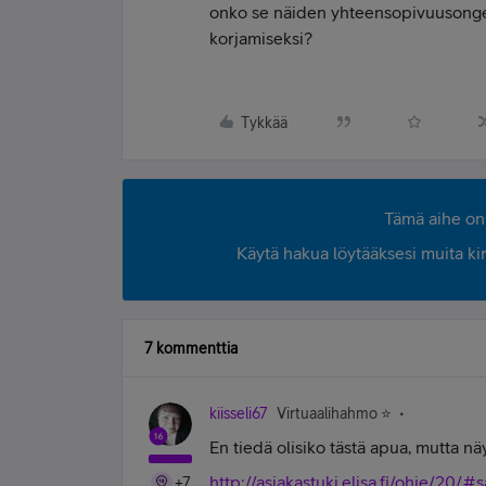
onko se näiden yhteensopivuusonge
korjamiseksi?
Tykkää
Tämä aihe on 
Käytä hakua löytääksesi muita kirjo
7 kommenttia
kiisseli67
Virtuaalihahmo ⭐️
En tiedä olisiko tästä apua, mutta näy
http://asiakastuki.elisa.fi/ohje/20/#
+7