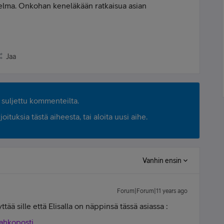
lma. Onkohan keneläkään ratkaisua asian
Jaa
suljettu kommenteilta.
ituksia tästä aiheesta, tai aloita uusi aihe.
Vanhin ensin
Forum|Forum|11 years ago
ttää sille että Elisalla on näppinsä tässä asiassa :
sahkoposti