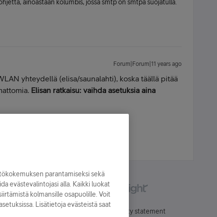
 ohjetta, ainoastaan kolumbis, jossa smtp on smtpa suojatulla.
Forum|Forum|11 years ago
 WLAN yhteydellä (elisa/saunalahti), koska täällä pitää
amattomia.
Elisan ratkaisu: vaihda asetuksia aina
eenohjaus toiseen postiin.
yttökokemuksen parantamiseksi sekä
oida evästevalintojasi alla. Kaikki luokat
irtämistä kolmansille osapuolille. Voit
asetuksissa. Lisätietoja evästeistä saat
Käyttöehdot
Accessibility statement