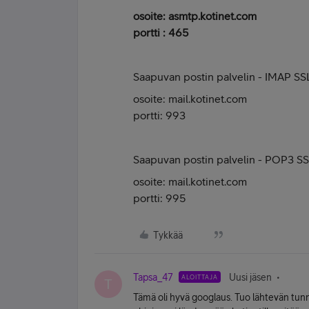
osoite: asmtp.kotinet.com
portti : 465
Saapuvan postin palvelin - IMAP SS
osoite: mail.kotinet.com
portti: 993
Saapuvan postin palvelin - POP3 S
osoite: mail.kotinet.com
portti: 995
Tykkää
Tapsa_47
Uusi jäsen
ALOITTAJA
T
Tämä oli hyvä googlaus. Tuo lähtevän tun