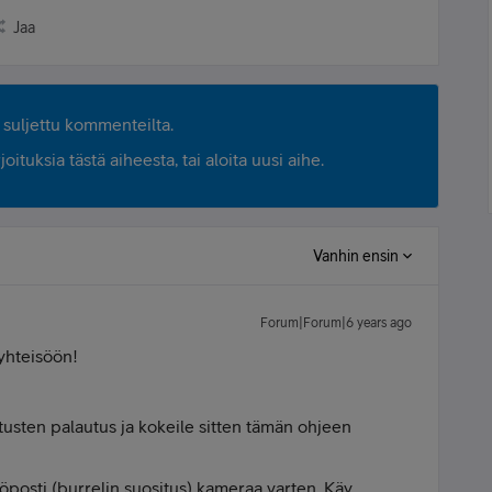
Jaa
suljettu kommenteilta.
ituksia tästä aiheesta, tai aloita uusi aihe.
Vanhin ensin
Forum|Forum|6 years ago
 yhteisöön!
tusten palautus ja kokeile sitten tämän ohjeen
öposti (burrelin suositus) kameraa varten. Käy