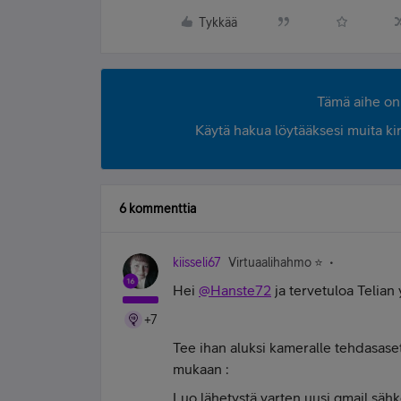
Tykkää
Tämä aihe on 
Käytä hakua löytääksesi muita kirjo
6 kommenttia
kiisseli67
Virtuaalihahmo ⭐️
Hei
@Hanste72
ja tervetuloa Telian
+7
Tee ihan aluksi kameralle tehdasase
mukaan :
Luo lähetystä varten uusi gmail sähk