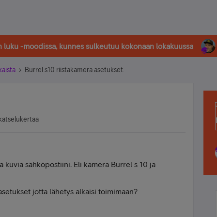
in luku -moodissa, kunnes sulkeutuu kokonaan lokakuussa
kaista
Burrel s10 riistakamera asetukset.
katselukertaa
 kuvia sähköpostiini. Eli kamera Burrel s 10 ja
setukset jotta lähetys alkaisi toimimaan?