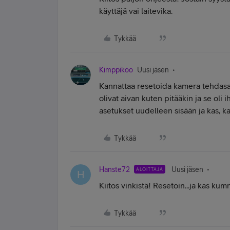
käyttäjä vai laitevika.
Tykkää
Kimppikoo
Uusi jäsen
Kannattaa resetoida kamera tehdasas
olivat aivan kuten pitääkin ja se oli
asetukset uudelleen sisään ja kas, k
Tykkää
Hanste72
Uusi jäsen
ALOITTAJA
H
Kiitos vinkistä! Resetoin...ja kas ku
Tykkää