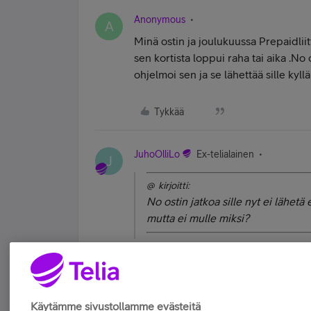
Anonymous
A
Minä ostin ja joulukuussa Prepaidlii
sen kortista loppui raha tai aika .No 
ohjelmoi sen ja se lähettää sille kyll
Tykkää
JuhoOlliLo
Ex-telialainen
J
@ kirjoitti:
No ostin jatkoa sille nyt ei lähetä 
mutta ei mulle miksi?
Onko kamera varmasti asetettu lähet
Tykkää
Käytämme sivustollamme evästeitä