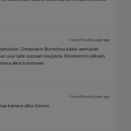
Forum|Forum|6 years ago
etuksiin. Omassakin Burrelissa kaikki asetukset
 ihan uusi laite suoraan kaupasta. Resetoinnin jälkeen
amera alkoi toimimaan.
Forum|Forum|6 years ago
mmaa kamera alkoi toimiin.