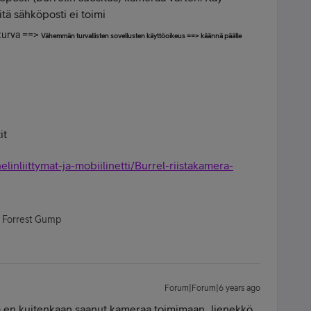
tä sähköposti ei toimi
turva ==>
Vähemmän turvallisten sovellusten käyttöoikeus ==> käännä päälle
it
helinliittymat-ja-mobiilinetti/Burrel-riistakamera-
- Forrest Gump
Forum|Forum|6 years ago
tä en kuitenkaan saanut kameraa toimimaan...lienekkö