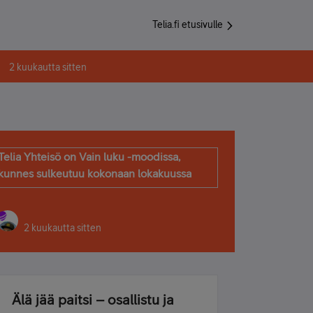
Telia.fi etusivulle
2 kuukautta sitten
Telia Yhteisö on Vain luku -moodissa,
kunnes sulkeutuu kokonaan lokakuussa
2 kuukautta sitten
Älä jää paitsi – osallistu ja