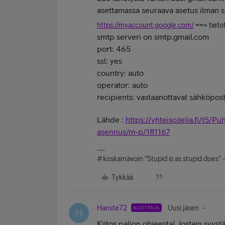
asettamassa seuraava asetus ilman si
https://myaccount.google.com/
==> tieto
smtp serveri on smtp.gmail.com
port: 465
ssl: yes
country: auto
operator: auto
recipients: vastaanottavat sähköpost
Lähde :
https://yhteiso.telia.fi/t5/Pu
asennus/m-p/181167
#koskamävoin "Stupid is as stupid does" 
Tykkää
Hanste72
Uusi jäsen
ALOITTAJA
H
Kiitos paljon ohjeesta! Jostain syys