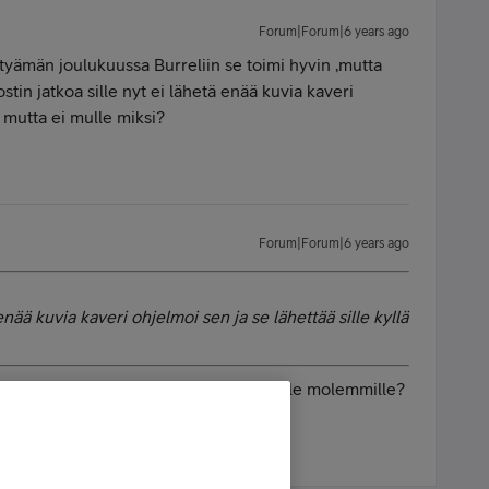
Forum|Forum|6 years ago
ttyämän joulukuussa Burreliin se toimi hyvin ,mutta
ostin jatkoa sille nyt ei lähetä enää kuvia kaveri
ä mutta ei mulle miksi?
Forum|Forum|6 years ago
enää kuvia kaveri ohjelmoi sen ja se lähettää sille kyllä
tämään kuvat sekä sinulle että kaverille molemmille?