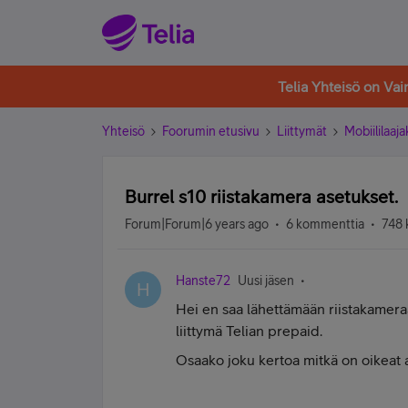
Telia Yhteisö on Va
Yhteisö
Foorumin etusivu
Liittymät
Mobiililaaja
Burrel s10 riistakamera asetukset.
Forum|Forum|6 years ago
6 kommenttia
748 
Hanste72
Uusi jäsen
H
Hei en saa lähettämään riistakameraa
liittymä Telian prepaid.
Osaako joku kertoa mitkä on oikeat a