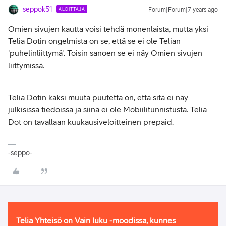
seppok51
ALOITTAJA
Forum|Forum|7 years ago
Omien sivujen kautta voisi tehdä monenlaista, mutta yksi
Telia Dotin ongelmista on se, että se ei ole Telian
'puhelinliittymä'. Toisin sanoen se ei näy Omien sivujen
liittymissä.
Telia Dotin kaksi muuta puutetta on, että sitä ei näy
julkisissa tiedoissa ja siinä ei ole Mobiilitunnistusta. Telia
Dot on tavallaan kuukausiveloitteinen prepaid.
-seppo-
Telia Yhteisö on Vain luku -moodissa, kunnes