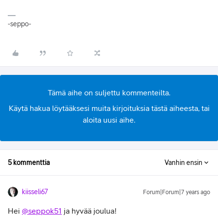
-seppo-
Tämä aihe on suljettu kommenteilta.
Käytä hakua löytääksesi muita kirjoituksia tästä aiheesta, tai
aloita uusi aihe.
5 kommenttia
Vanhin ensin
kiisseli67
Forum|Forum|7 years ago
Hei
@seppok51
ja hyvää joulua!