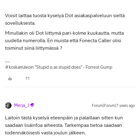
Voisit laittaa tuosta kyselyä Dot asiakaspalveluun sieltä
sovelluksesta.
Minullakin oli Dot liittymä pari-kolme kuukautta, mutta
uudella numerolla. En muista että Fonecta Caller olisi
toiminut siinä liittymässä ?
#koskamävoin "Stupid is as stupid does" - Forrest Gump
Merja_J
Forum|Forum|7 years ago
Laitoin tästä kyselyä eteenpäin ja palaillaan sitten kun
saadaan lisäinfoa aiheesta. Tarkempaa tietoa saadaan
todennäköisesti vasta joulun jälkeen.