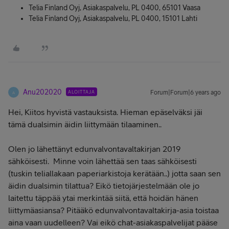
Telia Finland Oyj, Asiakaspalvelu, PL 0400, 65101 Vaasa
Telia Finland Oyj, Asiakaspalvelu, PL 0400, 15101 Lahti
Anu202020
ALOITTAJA
Forum|Forum|6 years ago
A
Hei, Kiitos hyvistä vastauksista. Hieman epäselväksi jäi
tämä dualsimin äidin liittymään tilaaminen..
Olen jo lähettänyt edunvalvontavaltakirjan 2019
sähköisesti. Minne voin lähettää sen taas sähköisesti
(tuskin teliallakaan paperiarkistoja kerätään..) jotta saan sen
äidin dualsimin tilattua? Eikö tietojärjestelmään ole jo
laitettu täppää ytai merkintää siitä, että hoidän hänen
liittymäasiansa? Pitääkö edunvalvontavaltakirja-asia toistaa
aina vaan uudelleen? Vai eikö chat-asiakaspalvelijat pääse