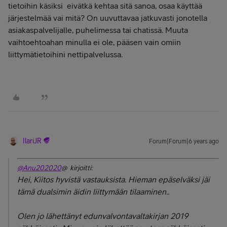
tietoihin käsiksi eivätkä kehtaa sitä sanoa, osaa käyttää
järjestelmää vai mitä? On uuvuttavaa jatkuvasti jonotella
asiakaspalvelijalle, puhelimessa tai chatissä. Muuta
vaihtoehtoahan minulla ei ole, pääsen vain omiin
liittymätietoihini nettipalvelussa.
IlariJR
Forum|Forum|6 years ago
@Anu202020
@ kirjoitti:
Hei, Kiitos hyvistä vastauksista. Hieman epäselväksi jäi
tämä dualsimin äidin liittymään tilaaminen..
Olen jo lähettänyt edunvalvontavaltakirjan 2019