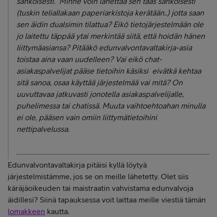
sähköisesti. Minne voin lähettää sen taas sähköisesti
(tuskin teliallakaan paperiarkistoja kerätään..) jotta saan
sen äidin dualsimin tilattua? Eikö tietojärjestelmään ole
jo laitettu täppää ytai merkintää siitä, että hoidän hänen
liittymäasiansa? Pitääkö edunvalvontavaltakirja-asia
toistaa aina vaan uudelleen? Vai eikö chat-
asiakaspalvelijat pääse tietoihin käsiksi eivätkä kehtaa
sitä sanoa, osaa käyttää järjestelmää vai mitä? On
uuvuttavaa jatkuvasti jonotella asiakaspalvelijalle,
puhelimessa tai chatissä. Muuta vaihtoehtoahan minulla
ei ole, pääsen vain omiin liittymätietoihini
nettipalvelussa.
Edunvalvontavaltakirja pitäisi kyllä löytyä
järjestelmistämme, jos se on meille lähetetty. Olet siis
käräjäoikeuden tai maistraatin vahvistama edunvalvoja
äidillesi? Siinä tapauksessa voit laittaa meille viestiä tämän
lomakkeen
kautta.