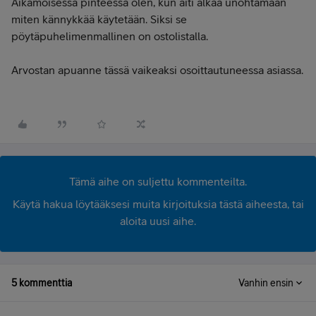
Aikamoisessa pinteessä olen, kun äiti alkaa unohtamaan
miten kännykkää käytetään. Siksi se
pöytäpuhelimenmallinen on ostolistalla.
Arvostan apuanne tässä vaikeaksi osoittautuneessa asiassa.
Tämä aihe on suljettu kommenteilta.
Käytä hakua löytääksesi muita kirjoituksia tästä aiheesta, tai
aloita uusi aihe.
5 kommenttia
Vanhin ensin