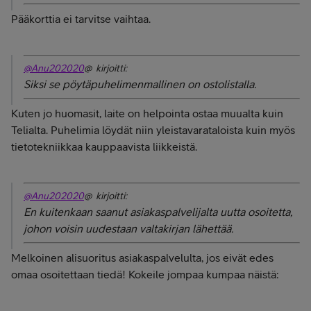
Pääkorttia ei tarvitse vaihtaa.
@Anu202020
@ kirjoitti:
Siksi se pöytäpuhelimenmallinen on ostolistalla.
Kuten jo huomasit, laite on helpointa ostaa muualta kuin
Telialta. Puhelimia löydät niin yleistavarataloista kuin myös
tietotekniikkaa kauppaavista liikkeistä.
@Anu202020
@ kirjoitti:
En kuitenkaan saanut asiakaspalvelijalta uutta osoitetta,
johon voisin uudestaan valtakirjan lähettää.
Melkoinen alisuoritus asiakaspalvelulta, jos eivät edes
omaa osoitettaan tiedä! Kokeile jompaa kumpaa näistä: