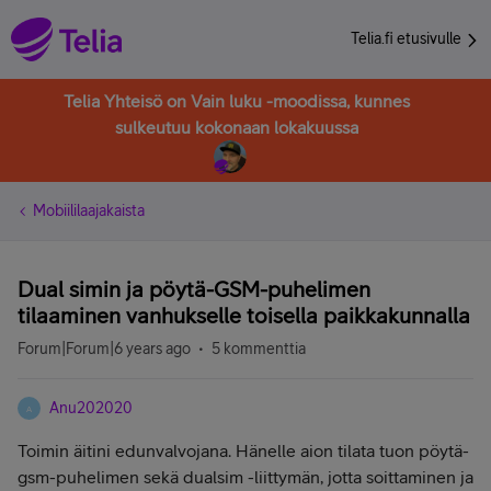
Telia.fi etusivulle
Telia Yhteisö on Vain luku -moodissa, kunnes
sulkeutuu kokonaan lokakuussa
Mobiililaajakaista
Dual simin ja pöytä-GSM-puhelimen
tilaaminen vanhukselle toisella paikkakunnalla
Forum|Forum|6 years ago
5 kommenttia
Anu202020
A
Toimin äitini edunvalvojana. Hänelle aion tilata tuon pöytä-
gsm-puhelimen sekä dualsim -liittymän, jotta soittaminen ja