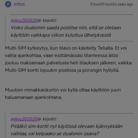
irritus
Forum|Forum|6 years ago
@Anu202020
@ kirjoitti:
Voiko dualsimin saada postitse niin, että se otetaan
käyttöön vaikkapa viikon kuluttua lähetyksestä
Multi-SIM kytkeytyy, kun tilaus on käsitelty Telialla. Et voi
valita ajankohtaa, vaan esittämässäsi tilanteessa äitisi
joutuu maksamaan palvelusta heti tilauksen jälkeen, vaikka
Multi-SIM kortti lojuukin postissa ja piirongin hyllyllä.
Muutoin rinnakkaiskortin voi kyllä ottaa käyttöön juuri
haluamanaan ajankohtana.
@Anu202020
@ kirjoitti:
Pitääkö sim-kortti nyt käytössä olevaan kjännykkään
vaihtaa, vai kelpaako se dualsmin osana?