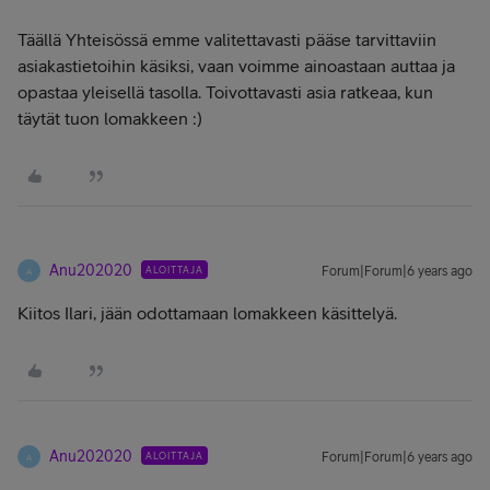
Täällä Yhteisössä emme valitettavasti pääse tarvittaviin
asiakastietoihin käsiksi, vaan voimme ainoastaan auttaa ja
opastaa yleisellä tasolla. Toivottavasti asia ratkeaa, kun
täytät tuon lomakkeen :)
Anu202020
ALOITTAJA
Forum|Forum|6 years ago
A
Kiitos Ilari, jään odottamaan lomakkeen käsittelyä.
Anu202020
ALOITTAJA
Forum|Forum|6 years ago
A