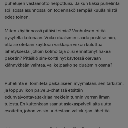
puhelujen vastaanotto helpottuisi. Ja kun kaksi puhelinta
soi isossa asunnossa, on todennäköisempää kuulla niistä
edes toinen.
Miten käytännossä pitäisi toimia? Vanhuksen pitää
pysytellä kotonaan. Voiko dualsimin saada postitse niin,
että se otetaan käyttöön vaikkapa viikon kuluttua
lähetyksestä, jolloin kotihoitaja olisi ennättänyt hakea
paketin? Pitääkö sim-kortti nyt käytössä olevaan
kjännykkään vaihtaa, vai kelpaako se dualsmin osana?
Puhelinta ei toimiteta paikalliseen myymälään, sen tarkistin,
ja loppuviikon palvelu-chatissä etsittiin
edunvalvontavaltakirjaa meklein tunnin verran ilman
tulosta. En kuitenkaan saanut asiakaspalvelijalta uutta
osoitetta, johon voisin uudestaan valtakirjan lähettää.