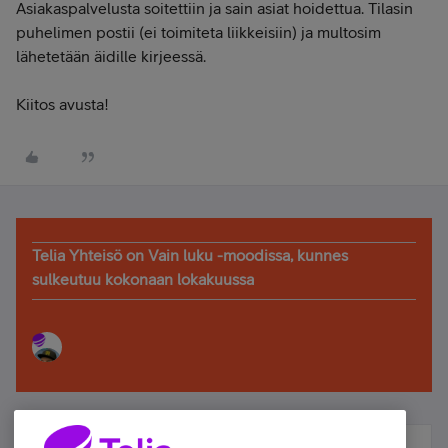
Asiakaspalvelusta soitettiin ja sain asiat hoidettua. Tilasin
puhelimen postii (ei toimiteta liikkeisiin) ja multosim
lähetetään äidille kirjeessä.
Kiitos avusta!
Telia Yhteisö on Vain luku -moodissa, kunnes
sulkeutuu kokonaan lokakuussa