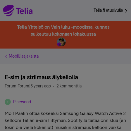
Telia.fi etusivulle
Telia Yhteisö on Vain luku -moodissa, kunnes
sulkeutuu kokonaan lokakuussa
Mobiililaajakaista
E-sim ja striimaus älykellolla
Forum|Forum|5 years ago
2 kommenttia
Pinewood
P
Moi! Päätin ottaa kokeeksi Samsung Galaxy Watch Active 2
kellooni Telian e-sim liittymän. Spotifylla taitaa onnistua (en
tosin ole vielä kokeillut) musiikin striimaus kelloon vaikka