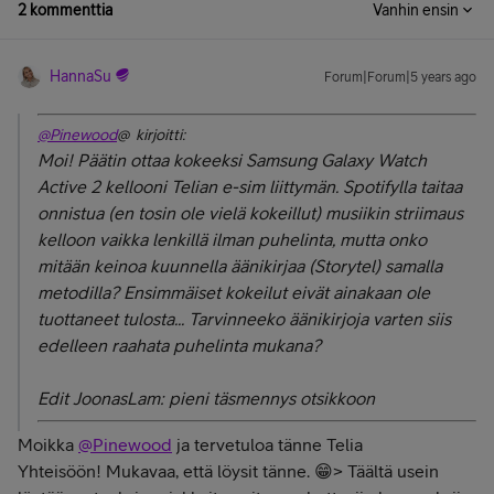
2 kommenttia
Vanhin ensin
HannaSu
Forum|Forum|5 years ago
@Pinewood
@ kirjoitti:
Moi! Päätin ottaa kokeeksi Samsung Galaxy Watch
Active 2 kellooni Telian e-sim liittymän. Spotifylla taitaa
onnistua (en tosin ole vielä kokeillut) musiikin striimaus
kelloon vaikka lenkillä ilman puhelinta, mutta onko
mitään keinoa kuunnella äänikirjaa (Storytel) samalla
metodilla? Ensimmäiset kokeilut eivät ainakaan ole
tuottaneet tulosta... Tarvinneeko äänikirjoja varten siis
edelleen raahata puhelinta mukana?
Edit JoonasLam: pieni täsmennys otsikkoon
Moikka
@Pinewood
ja tervetuloa tänne Telia
Yhteisöön! Mukavaa, että löysit tänne. 😁> Täältä usein