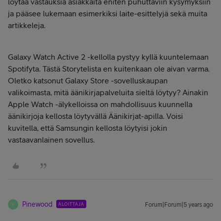
löytää vastauksia asiakkaita eniten puhuttaviin kysymyksiin
ja pääsee lukemaan esimerkiksi laite-esittelyjä sekä muita
artikkeleja.
Galaxy Watch Active 2 -kellolla pystyy kyllä kuuntelemaan
Spotifyta. Tästä Storytelista en kuitenkaan ole aivan varma.
Oletko katsonut Galaxy Store -sovelluskaupan
valikoimasta, mitä äänikirjapalveluita sieltä löytyy? Ainakin
Apple Watch -älykelloissa on mahdollisuus kuunnella
äänikirjoja kellosta löytyvällä Äänikirjat-apilla. Voisi
kuvitella, että Samsungin kellosta löytyisi jokin
vastaavanlainen sovellus.
Pinewood
ALOITTAJA
Forum|Forum|5 years ago
P