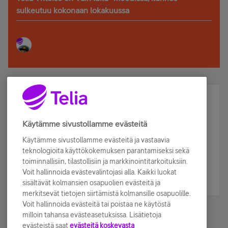
sulkeutuu kokonaan lokakuussa
Älä jää paitsi – osallistu ja voita!
Tilaa Telian uutiskirje ja olet mukana arvonnassa.
Käytämme sivustollamme evästeitä
Samalla saat parhaat asiakasedut suoraan
Käytämme sivustollamme evästeitä ja vastaavia
sähköpostiisi.
teknologioita käyttökokemuksen parantamiseksi sekä
toiminnallisiin, tilastollisiin ja markkinointitarkoituksiin.
Voit hallinnoida evästevalintojasi alla. Kaikki luokat
Tilaa nyt
sisältävät kolmansien osapuolien evästeitä ja
merkitsevät tietojen siirtämistä kolmansille osapuolille.
Voit hallinnoida evästeitä tai poistaa ne käytöstä
milloin tahansa evästeasetuksissa. Lisätietoja
evästeistä saat
evästeitä koskevasta