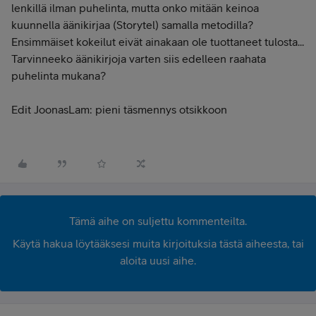
lenkillä ilman puhelinta, mutta onko mitään keinoa
kuunnella äänikirjaa (Storytel) samalla metodilla?
Ensimmäiset kokeilut eivät ainakaan ole tuottaneet tulosta...
Tarvinneeko äänikirjoja varten siis edelleen raahata
puhelinta mukana?
Edit JoonasLam: pieni täsmennys otsikkoon
Tämä aihe on suljettu kommenteilta.
Käytä hakua löytääksesi muita kirjoituksia tästä aiheesta, tai
aloita uusi aihe.