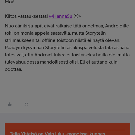
Moi!
Kiitos vastauksestasi
@HannaSu
🙂>
Nuo äänikirja-apit eivät ratkaise tätä ongelmaa, Androidille
toki on monia appeja saatavilla, mutta Storytelin
striimaukseen tai offline toistoon niistä ei näytä olevan.
Päädyin kysymään Storytelin asiakaspalvelusta tätä asiaa ja
totesivat, että Android-tukea ei toistaiseksi heillä ole, mutta
tulevaisuudessa mahdollisesti olisi. Eli ei auttane kuin
odottaa.
Telia Yhteisö on Vain luku -moodissa, kunnes