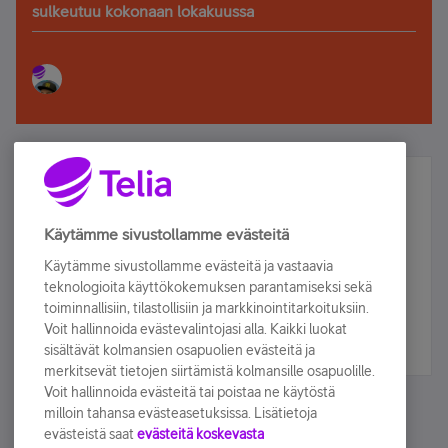
sulkeutuu kokonaan lokakuussa
Älä jää paitsi – osallistu ja voita!
Tilaa Telian uutiskirje ja olet mukana arvonnassa.
Käytämme sivustollamme evästeitä
Samalla saat parhaat asiakasedut suoraan
Käytämme sivustollamme evästeitä ja vastaavia
sähköpostiisi.
teknologioita käyttökokemuksen parantamiseksi sekä
toiminnallisiin, tilastollisiin ja markkinointitarkoituksiin.
Voit hallinnoida evästevalintojasi alla. Kaikki luokat
Tilaa nyt
sisältävät kolmansien osapuolien evästeitä ja
merkitsevät tietojen siirtämistä kolmansille osapuolille.
Voit hallinnoida evästeitä tai poistaa ne käytöstä
milloin tahansa evästeasetuksissa. Lisätietoja
evästeistä saat
evästeitä koskevasta