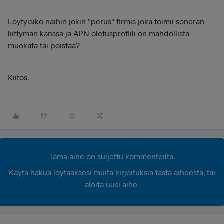
Löytyisikö naihin jokin "perus" firmis joka toimii soneran
liittymän kanssa ja APN oletusprofiili on mahdollista
muokata tai poistaa?
Kiitos.
Tämä aihe on suljettu kommenteilta.
Käytä hakua löytääksesi muita kirjoituksia tästä aiheesta, tai
aloita uusi aihe.