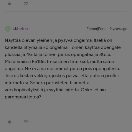
sktietoa
Forum|Forum|9 years ago
S
Näyttää olevan yleinen ja pysyvä ongelma. Itsellä on
kahdella littymällä ko ongelma. Toinen käyttää opengate
plussaa ja 4G:tä ja toinen perus opengatea ja 3G:tä.
Molemmissa E5186, tn-sesti eri firmikset, mutta sama
ongelma. Ne ei aina molemmat putoa pois opengatesta.
Joskus kestää viikkoja, joskus päiviä, että putoaa profiili
internetiksi. Sonera perustelee tilannetta
verkkopäivityksillä ja syyttää laitetta. Onko jollain
parempaa tietoa?