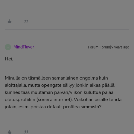
MindFlayer
Forum|Forum|9 years ago
M
Hei,
Minulla on täsmälleen samanlainen ongelma kuin
aloittajalla, mutta opengate säilyy jonkin aikaa päällä,
kunnes taas muutaman päivän/viikon kuluttua palaa
oletusprofiiliin (sonera internet). Voikohan asialle tehdä
jotain, esim. poistaa default profilea simmistä?