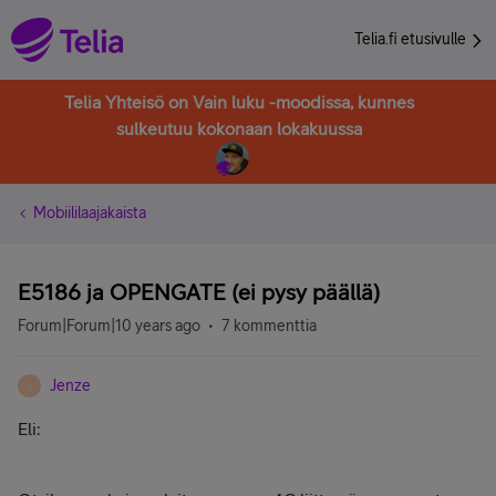
Telia.fi etusivulle
Telia Yhteisö on Vain luku -moodissa, kunnes
sulkeutuu kokonaan lokakuussa
Mobiililaajakaista
E5186 ja OPENGATE (ei pysy päällä)
Forum|Forum|10 years ago
7 kommenttia
Jenze
J
Eli: