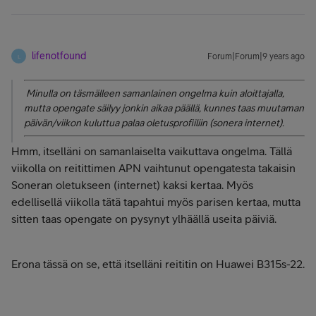
lifenotfound
Forum|Forum|9 years ago
L
Minulla on täsmälleen samanlainen ongelma kuin aloittajalla,
mutta opengate säilyy jonkin aikaa päällä, kunnes taas muutaman
päivän/viikon kuluttua palaa oletusprofiiliin (sonera internet).
Hmm, itselläni on samanlaiselta vaikuttava ongelma. Tällä
viikolla on reitittimen APN vaihtunut opengatesta takaisin
Soneran oletukseen (internet) kaksi kertaa. Myös
edellisellä viikolla tätä tapahtui myös parisen kertaa, mutta
sitten taas opengate on pysynyt ylhäällä useita päiviä.
Erona tässä on se, että itselläni reititin on Huawei B315s-22.