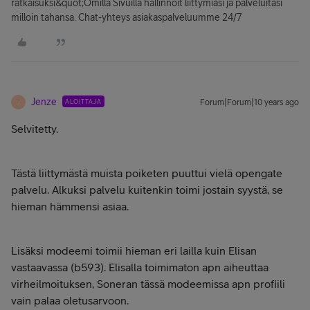
ratkaisuksi&quot;Omilla Sivuilla hallinnoit liittymiäsi ja palveluitasi
milloin tahansa. Chat-yhteys asiakaspalveluumme 24/7
Jenze
ALOITTAJA
Forum|Forum|10 years ago
J
Selvitetty.
Tästä liittymästä muista poiketen puuttui vielä opengate
palvelu. Alkuksi palvelu kuitenkin toimi jostain syystä, se
hieman hämmensi asiaa.
Lisäksi modeemi toimii hieman eri lailla kuin Elisan
vastaavassa (b593). Elisalla toimimaton apn aiheuttaa
virheilmoituksen, Soneran tässä modeemissa apn profiili
vain palaa oletusarvoon.