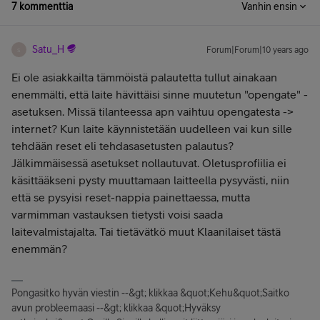
7 kommenttia
Vanhin ensin
Satu_H
Forum|Forum|10 years ago
S
Ei ole asiakkailta tämmöistä palautetta tullut ainakaan
enemmälti, että laite hävittäisi sinne muutetun "opengate" -
asetuksen. Missä tilanteessa apn vaihtuu opengatesta ->
internet? Kun laite käynnistetään uudelleen vai kun sille
tehdään reset eli tehdasasetusten palautus?
Jälkimmäisessä asetukset nollautuvat. Oletusprofiilia ei
käsittääkseni pysty muuttamaan laitteella pysyvästi, niin
että se pysyisi reset-nappia painettaessa, mutta
varmimman vastauksen tietysti voisi saada
laitevalmistajalta. Tai tietävätkö muut Klaanilaiset tästä
enemmän?
Pongasitko hyvän viestin --&gt; klikkaa &quot;Kehu&quot;Saitko
avun probleemaasi --&gt; klikkaa &quot;Hyväksy