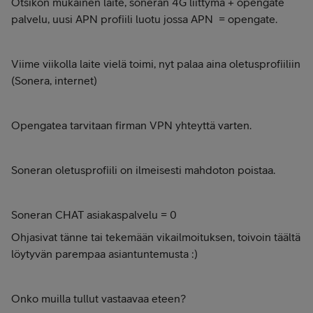
Otsikon mukainen laite, soneran 4G liittymä + opengate
palvelu, uusi APN profiili luotu jossa APN = opengate.
Viime viikolla laite vielä toimi, nyt palaa aina oletusprofiiliin
(Sonera, internet)
Opengatea tarvitaan firman VPN yhteyttä varten.
Soneran oletusprofiili on ilmeisesti mahdoton poistaa.
Soneran CHAT asiakaspalvelu = 0
Ohjasivat tänne tai tekemään vikailmoituksen, toivoin täältä
löytyvän parempaa asiantuntemusta :)
Onko muilla tullut vastaavaa eteen?