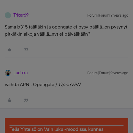
Trixer69
Forum|Forum|9 years ago
T
Sama b315 täälläkin ja opengate ei pysy päällä...on pysynyt
pitkiäkin aikoja välillä...nyt ei päivääkään?
Ludikka
Forum|Forum|9 years ago
vaihda APN : Opengate /
OpenVPN
Telia Yhteisö on Vain luku -moodissa, kunnes