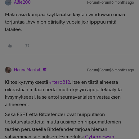
Alfie200
Forum|Forum|6 months ago
Maku asia kumpaa käyttää..itse käytän windowsin omaa
torjuntaa ..hyvin on pärjäilty vuosia jo.riipppuu mitä
latailee.
HannaMarikaL
Forum|Forum|6 months ago
Kiitos kysymyksestä ​
@tero812
. Itse en tästä aiheesta
oikeastaan mitään tiedä, mutta kysyin apuja tekoälyltä
kysymykseesi, ja se antoi seuraavanlaisen vastauksen
aiheeseen:
Sekä ESET että Bitdefender ovat huipputason
tietoturvatuotteita, mutta uusimpien riippumattomien
testien perusteella Bitdefender tarjoaa hieman
vahvemman suojauksen. Esimerkiksi
Cybernewsin