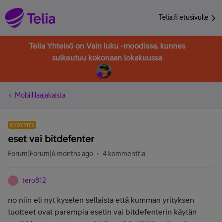
Telia.fi etusivulle
Telia Yhteisö on Vain luku -moodissa, kunnes
sulkeutuu kokonaan lokakuussa
Mobiililaajakaista
KYSYMYS
eset vai bitdefenter
Forum|Forum|6 months ago
4 kommenttia
tero812
T
no niin eli nyt kyselen sellaista että kumman yrityksen
tuotteet ovat parempia esetin vai bitdefenterin käytän