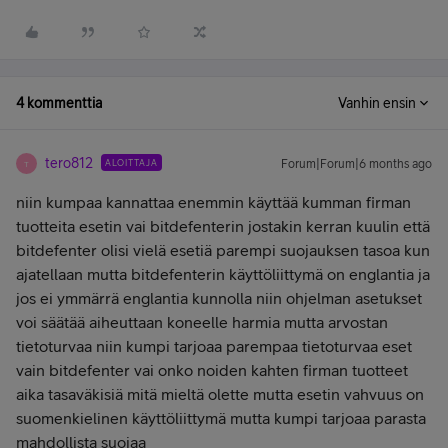
4 kommenttia
Vanhin ensin
tero812
ALOITTAJA
Forum|Forum|6 months ago
T
niin kumpaa kannattaa enemmin käyttää kumman firman
tuotteita esetin vai bitdefenterin jostakin kerran kuulin että
bitdefenter olisi vielä esetiä parempi suojauksen tasoa kun
ajatellaan mutta bitdefenterin käyttöliittymä on englantia ja
jos ei ymmärrä englantia kunnolla niin ohjelman asetukset
voi säätää aiheuttaan koneelle harmia mutta arvostan
tietoturvaa niin kumpi tarjoaa parempaa tietoturvaa eset
vain bitdefenter vai onko noiden kahten firman tuotteet
aika tasaväkisiä mitä mieltä olette mutta esetin vahvuus on
suomenkielinen käyttöliittymä mutta kumpi tarjoaa parasta
mahdollista suojaa