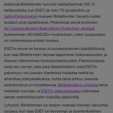
testeissä Bitdefender tunnisti haittaohjelmat 100 %
tarkkuudella, kun ESET jäi noin 70 prosenttiin, ja
SafetyDetectivesin
mukaan Bitdefender havaitsi kaikki
testatut uhat täydellisesti. Molemmat saivat kuitenkin
AV‑Comparativesin Real‑World Protection ‑testissä
korkeimman ADVANCED+‑luokituksen, joten suojaustaso
on molemmissa erittäin korkea.
ESETin etuna on keveys ja suomenkielinen käyttöliittymä,
kun taas Bitdefender tarjoaa laajemman kokonaisuuden ja
hieman vahvemman tunnistustarkkuuden. Palomuureista
vielä sen verran, että sekä Bitdefenderin että ESETin
palomuuri voi joissain tilanteissa hidastaa nettiä tai
aiheuttaa yhteyskatkoksia, mutta tämä johtuu yleensä
asetuksista ja on korjattavissa.
Bitdefenderin ohjeissa
tämä
todetaan suoraan, ja
ESETin dokumentaatio
mainitsee
saman mahdollisuuden tiukoilla säännöillä.
Lyhyesti: Bitdefender on testien mukaan hieman vahvempi
suojaus, kun taas ESET on kevyempi ja suomenkielinen