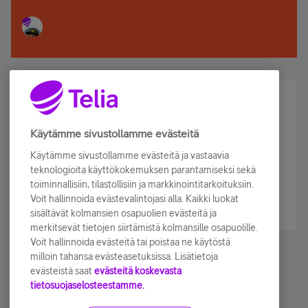
Älä jää paitsi – osallistu ja voita!
Tilaa Telian uutiskirje ja olet mukana arvonnassa.
Käytämme sivustollamme evästeitä
Samalla saat parhaat asiakasedut suoraan
Käytämme sivustollamme evästeitä ja vastaavia
sähköpostiisi.
teknologioita käyttökokemuksen parantamiseksi sekä
toiminnallisiin, tilastollisiin ja markkinointitarkoituksiin.
Voit hallinnoida evästevalintojasi alla. Kaikki luokat
Tilaa nyt
sisältävät kolmansien osapuolien evästeitä ja
merkitsevät tietojen siirtämistä kolmansille osapuolille.
Voit hallinnoida evästeitä tai poistaa ne käytöstä
milloin tahansa evästeasetuksissa. Lisätietoja
evästeistä saat
evästeitä koskevasta
tietosuojaselosteestamme.