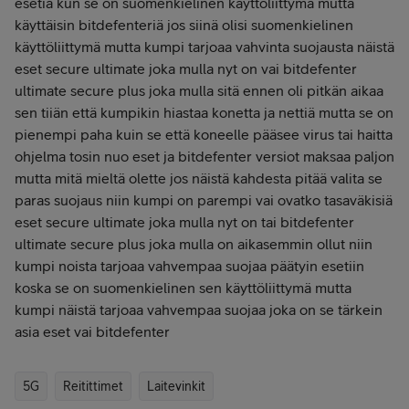
esetiä kun se on suomenkielinen käyttöliittymä mutta
käyttäisin bitdefenteriä jos siinä olisi suomenkielinen
käyttöliittymä mutta kumpi tarjoaa vahvinta suojausta näistä
eset secure ultimate joka mulla nyt on vai bitdefenter
ultimate secure plus joka mulla sitä ennen oli pitkän aikaa
sen tiiän että kumpikin hiastaa konetta ja nettiä mutta se on
pienempi paha kuin se että koneelle pääsee virus tai haitta
ohjelma tosin nuo eset ja bitdefenter versiot maksaa paljon
mutta mitä mieltä olette jos näistä kahdesta pitää valita se
paras suojaus niin kumpi on parempi vai ovatko tasaväkisiä
eset secure ultimate joka mulla nyt on tai bitdefenter
ultimate secure plus joka mulla on aikasemmin ollut niin
kumpi noista tarjoaa vahvempaa suojaa päätyin esetiin
koska se on suomenkielinen sen käyttöliittymä mutta
kumpi näistä tarjoaa vahvempaa suojaa joka on se tärkein
asia eset vai bitdefenter
5G
Reitittimet
Laitevinkit