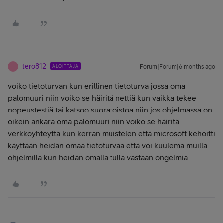
tero812
ALOITTAJA
Forum|Forum|6 months ago
T
voiko tietoturvan kun erillinen tietoturva jossa oma
palomuuri niin voiko se häiritä nettiä kun vaikka tekee
nopeustestiä tai katsoo suoratoistoa niin jos ohjelmassa on
oikein ankara oma palomuuri niin voiko se häiritä
verkkoyhteyttä kun kerran muistelen että microsoft kehoitti
käyttään heidän omaa tietoturvaa että voi kuulema muilla
ohjelmilla kun heidän omalla tulla vastaan ongelmia