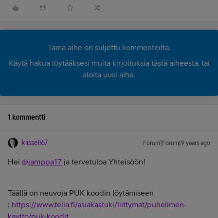
Tämä aihe on suljettu kommenteilta.
Käytä hakua löytääksesi muita kirjoituksia tästä aiheesta, tai
aloita uusi aihe.
1 kommentti
kiisseli67
Forum|Forum|9 years ago
Hei
@jamppa17
ja tervetuloa Yhteisöön!
Täällä on neuvoja PUK koodin löytämiseen
:
https://www.telia.fi/asiakastuki/liittymat/puhelimen-
kaytto/puk-koodit