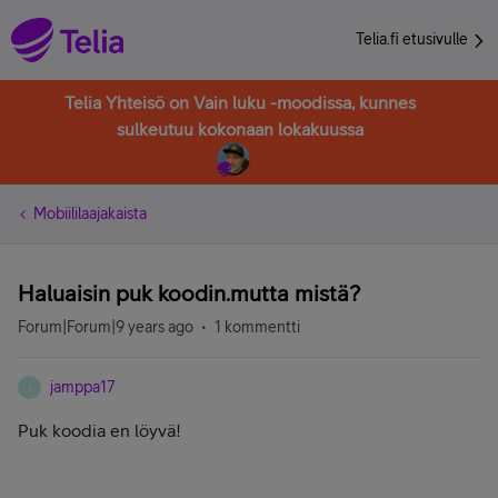
Telia.fi etusivulle
Telia Yhteisö on Vain luku -moodissa, kunnes
sulkeutuu kokonaan lokakuussa
Mobiililaajakaista
Haluaisin puk koodin.mutta mistä?
Forum|Forum|9 years ago
1 kommentti
jamppa17
J
Puk koodia en löyvä!