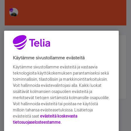
Älä jää paitsi – osallistu ja voita!
Tilaa Telian uutiskirje ja olet mukana arvonnassa.
Käytämme sivustollamme evästeitä
Samalla saat parhaat asiakasedut suoraan
Käytämme sivustollamme evästeitä ja vastaavia
sähköpostiisi.
teknologioita käyttökokemuksen parantamiseksi sekä
toiminnallisiin, tilastollisiin ja markkinointitarkoituksiin.
Voit hallinnoida evästevalintojasi alla. Kaikki luokat
Tilaa nyt
sisältävät kolmansien osapuolien evästeitä ja
merkitsevät tietojen siirtämistä kolmansille osapuolille.
Voit hallinnoida evästeitä tai poistaa ne käytöstä
milloin tahansa evästeasetuksissa. Lisätietoja
evästeistä saat
evästeitä koskevasta
tietosuojaselosteestamme.