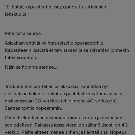
"Ei hätää, kapasiteetin lisäys jouduttu siirtämään
lokakuulle."
Mitä tästä seuraa...
Asiakkaat ehtivät vaihtaa toiselle operaattorille.
Kapasiteetin lisäystä ei tarvitakaan ja se siirretään jonnekin
tulevaisuuteen.
Näin se homma etenee....
Jos kuitenkin jää Telian asiakkaaksi, kannattaa nyt
ensihätään kokeilla pakottaa päätelaite käyttämään vain
maksimissaan 3G-verkkoa (eli ei mene 4G-verkkoon),
Saattaa toimia nopeammin.
Olen itsekin tämän maininnut monta kertaa ja mainitsen
sen edelleen. Paikassa jossa vierailen säännöllisesti on 4G-
verkko. Päätelaitteet menee siihen ja käyttää sitä. Nopeus