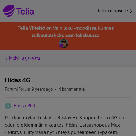
Telia.fi etusivulle
Telia Yhteisö on Vain luku -moodissa, kunnes
sulkeutuu kokonaan lokakuussa
Mobiililaajakaista
Hidas 4G
Forum|Forum|9 years ago
4 kommenttia
Hartsa1980
H
Paikkana kylän keskusta Riistavesi, Kuopio. Telian 4G on
ollut jo pidemmän aikaa tosi hidas. Latausnopeus Max
4Mbit/s. Liittymänä nyt Yhteys puhelimeen L-paketti.