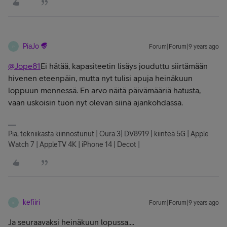
PiaJo
Forum|Forum|9 years ago
P
@Jope81
Ei hätää, kapasiteetin lisäys jouduttu siirtämään
hivenen eteenpäin, mutta nyt tulisi apuja heinäkuun
loppuun mennessä. En arvo näitä päivämääriä hatusta,
vaan uskoisin tuon nyt olevan siinä ajankohdassa.
Pia, tekniikasta kiinnostunut | Oura 3| DV8919 | kiinteä 5G | Apple
Watch 7 | AppleTV 4K | iPhone 14 | Decot |
kefiiri
Forum|Forum|9 years ago
K
Ja seuraavaksi heinäkuun lopussa....