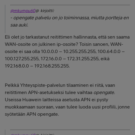
@mkumpu60
@ kirjoitti:
- opengate palvelu on jo toiminnassa, miutta portteja en
saa auki.
Eli olet jo tarkastanut reitittimen hallinnasta, että sen saama
WAN-osoite on julkinen ip-osoite? Toisin sanoen, WAN-
osoite ei saa olla 10.0.0.0 – 10.255.255.255, 100.64.0.0 –
100.127.255.255, 172.16.0.0 – 172.31.255.255, eikä
192.168.0.0 – 192.168.255.255.
Pelkkä Yhteyspiste-palvelun tilaaminen ei riitä, vaan
reitittimen APN-asetukseksi tulee vaihtaa
opengate
.
Useissa Huawein laitteissa asetusta APN ei pysty
muokkaamaan suoraan, vaan tulee luoda uusi profiili, jonne
syötetään APN opengate.