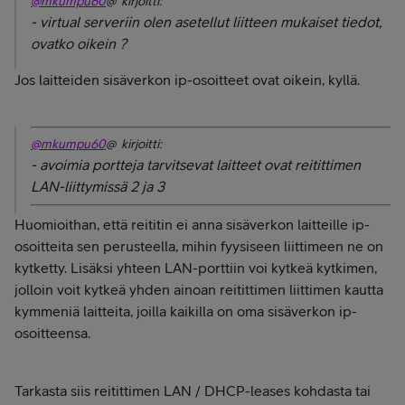
@mkumpu60
@ kirjoitti:
- virtual serveriin olen asetellut liitteen mukaiset tiedot,
ovatko oikein ?
Jos laitteiden sisäverkon ip-osoitteet ovat oikein, kyllä.
@mkumpu60
@ kirjoitti:
- avoimia portteja tarvitsevat laitteet ovat reitittimen
LAN-liittymissä 2 ja 3
Huomioithan, että reititin ei anna sisäverkon laitteille ip-
osoitteita sen perusteella, mihin fyysiseen liittimeen ne on
kytketty. Lisäksi yhteen LAN-porttiin voi kytkeä kytkimen,
jolloin voit kytkeä yhden ainoan reitittimen liittimen kautta
kymmeniä laitteita, joilla kaikilla on oma sisäverkon ip-
osoitteensa.
Tarkasta siis reitittimen LAN / DHCP-leases kohdasta tai