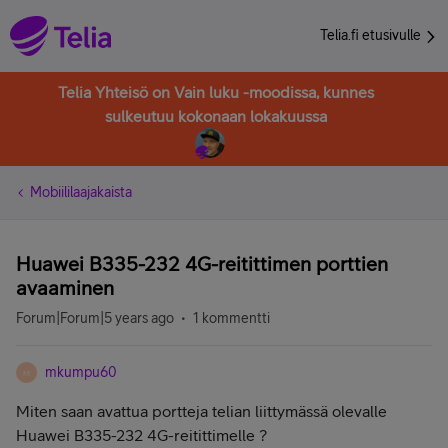
Telia.fi etusivulle
Telia Yhteisö on Vain luku -moodissa, kunnes
sulkeutuu kokonaan lokakuussa
Mobiililaajakaista
Huawei B335-232 4G-reitittimen porttien
avaaminen
Forum|Forum|5 years ago
1 kommentti
mkumpu60
M
Miten saan avattua portteja telian liittymässä olevalle
Huawei B335-232 4G-reitittimelle ?