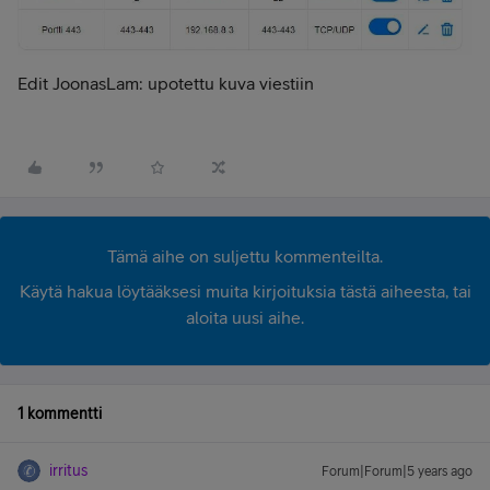
Edit JoonasLam: upotettu kuva viestiin
Tämä aihe on suljettu kommenteilta.
Käytä hakua löytääksesi muita kirjoituksia tästä aiheesta, tai
aloita uusi aihe.
1 kommentti
irritus
Forum|Forum|5 years ago