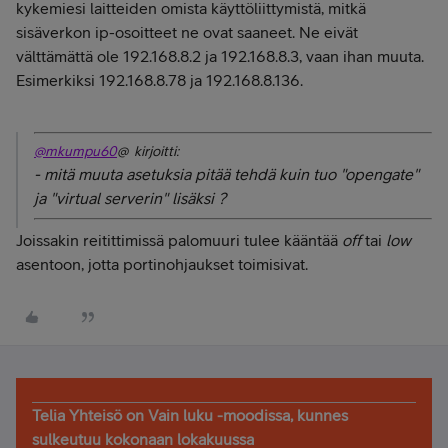
kykemiesi laitteiden omista käyttöliittymistä, mitkä
sisäverkon ip-osoitteet ne ovat saaneet. Ne eivät
välttämättä ole 192.168.8.2 ja 192.168.8.3, vaan ihan muuta.
Esimerkiksi 192.168.8.78 ja 192.168.8.136.
@mkumpu60
@ kirjoitti:
- mitä muuta asetuksia pitää tehdä kuin tuo "opengate"
ja "virtual serverin" lisäksi ?
Joissakin reitittimissä palomuuri tulee kääntää
off
tai
low
asentoon, jotta portinohjaukset toimisivat.
Telia Yhteisö on Vain luku -moodissa, kunnes
sulkeutuu kokonaan lokakuussa