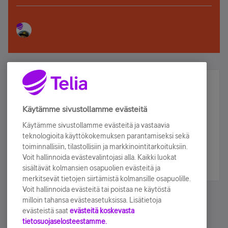
Älä jää paitsi – osallistu ja voita!
Tilaa Telian uutiskirje ja olet mukana arvonnassa.
Käytämme sivustollamme evästeitä
Samalla saat parhaat asiakasedut suoraan
Käytämme sivustollamme evästeitä ja vastaavia
sähköpostiisi.
teknologioita käyttökokemuksen parantamiseksi sekä
toiminnallisiin, tilastollisiin ja markkinointitarkoituksiin.
Voit hallinnoida evästevalintojasi alla. Kaikki luokat
Tilaa nyt
sisältävät kolmansien osapuolien evästeitä ja
merkitsevät tietojen siirtämistä kolmansille osapuolille.
Voit hallinnoida evästeitä tai poistaa ne käytöstä
milloin tahansa evästeasetuksissa. Lisätietoja
evästeistä saat
evästeitä koskevasta
tietosuojaselosteestamme.