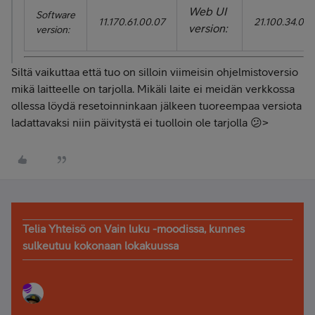
Web UI
Software
11.170.61.00.07
21.100.34.00.
version:
version:
Siltä vaikuttaa että tuo on silloin viimeisin ohjelmistoversio
mikä laitteelle on tarjolla. Mikäli laite ei meidän verkkossa
ollessa löydä resetoinninkaan jälkeen tuoreempaa versiota
ladattavaksi niin päivitystä ei tuolloin ole tarjolla 😕>
Telia Yhteisö on Vain luku -moodissa, kunnes
sulkeutuu kokonaan lokakuussa