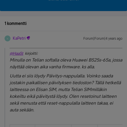
1 kommentti
KaPetri
Forum|Forum|4 years ago
K
@Haa5t
kirjoitti:
Minulla on Telian softalla oleva Huawei B525s-65a, jossa
näyttää olevan aika vanha firmware. ks alla.
Uutta ei siis löydy Päivitys-nappulalla. Voinko saada
jostakin paikallisen päivityksen tiedoston? Tällä hetkellä
laitteessa on Elisan SIM, mutta Telian SIMmilläkin
kokeiltu eikä päivitystä löydy. Olen resetoinut laitteen
sekä menusta että reset-nappulalla laitteen takaa, ei
auta sekään.