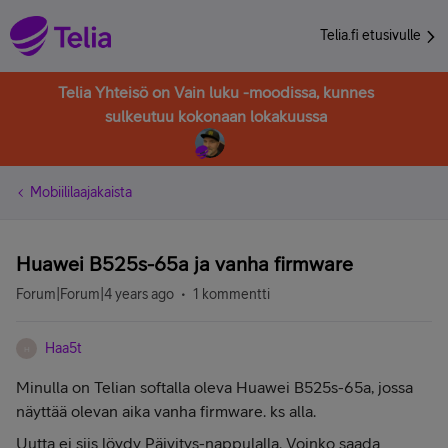
Telia.fi etusivulle
Telia Yhteisö on Vain luku -moodissa, kunnes
sulkeutuu kokonaan lokakuussa
Mobiililaajakaista
Huawei B525s-65a ja vanha firmware
Forum|Forum|4 years ago
1 kommentti
Haa5t
H
Minulla on Telian softalla oleva Huawei B525s-65a, jossa
näyttää olevan aika vanha firmware. ks alla.
Uutta ei siis löydy Päivitys-nappulalla. Voinko saada