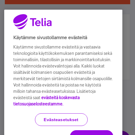
Älä jää paitsi – osallistu ja voita!
Tilaa Telian uutiskirje ja olet mukana arvonnassa.
Käytämme sivustollamme evästeitä
Samalla saat parhaat asiakasedut suoraan
Käytämme sivustollamme evästeitä ja vastaavia
sähköpostiisi.
teknologioita käyttökokemuksen parantamiseksi sekä
toiminnallisiin, tilastollisiin ja markkinointitarkoituksiin.
Voit hallinnoida evästevalintojasi alla. Kaikki luokat
Tilaa nyt
sisältävät kolmansien osapuolien evästeitä ja
merkitsevät tietojen siirtämistä kolmansille osapuolille.
Voit hallinnoida evästeitä tai poistaa ne käytöstä
milloin tahansa evästeasetuksissa. Lisätietoja
evästeistä saat
evästeitä koskevasta
tietosuojaselosteestamme.
Käyttöehdot
Accessibility statement
Evästeasetukset