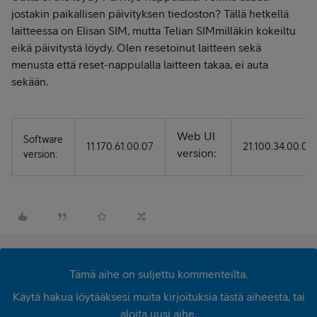
jostakin paikallisen päivityksen tiedoston? Tällä hetkellä
laitteessa on Elisan SIM, mutta Telian SIMmilläkin kokeiltu
eikä päivitystä löydy. Olen resetoinut laitteen sekä
menusta että reset-nappulalla laitteen takaa, ei auta
sekään.
Web UI
Software
11.170.61.00.07
21.100.34.00.03
version:
version:
Tämä aihe on suljettu kommenteilta.
Käytä hakua löytääksesi muita kirjoituksia tästä aiheesta, tai
aloita uusi aihe.