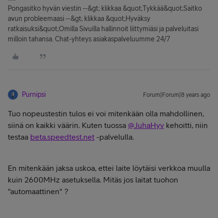
Pongasitko hyvän viestin --&gt; klikkaa &quot;Tykkää&quot;Saitko
avun probleemaasi --&gt; klikkaa &quot;Hyväksy
ratkaisuksi&quot;Omilla Sivuilla hallinnoit liittymiäsi ja palveluitasi
milloin tahansa. Chat-yhteys asiakaspalveluumme 24/7
Purnipsi
Forum|Forum|8 years ago
Tuo nopeustestin tulos ei voi mitenkään olla mahdollinen,
siinä on kaikki väärin. Kuten tuossa
@JuhaHyv
kehoitti, niin
testaa
beta.speedtest.net
-palvelulla.
En mitenkään jaksa uskoa, ettei laite löytäisi verkkoa muulla
kuin 2600MHz asetuksella. Mitäs jos laitat tuohon
"automaattinen" ?