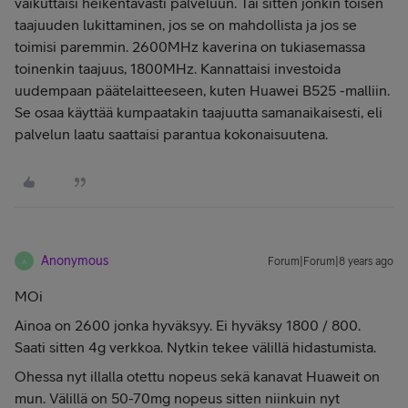
vaikuttaisi heikentävästi palveluun. Tai sitten jonkin toisen
taajuuden lukittaminen, jos se on mahdollista ja jos se
toimisi paremmin. 2600MHz kaverina on tukiasemassa
toinenkin taajuus, 1800MHz. Kannattaisi investoida
uudempaan päätelaitteeseen, kuten Huawei B525 -malliin.
Se osaa käyttää kumpaatakin taajuutta samanaikaisesti, eli
palvelun laatu saattaisi parantua kokonaisuutena.
Anonymous
Forum|Forum|8 years ago
A
MOi
Ainoa on 2600 jonka hyväksyy. Ei hyväksy 1800 / 800.
Saati sitten 4g verkkoa. Nytkin tekee välillä hidastumista.
Ohessa nyt illalla otettu nopeus sekä kanavat Huaweit on
mun. Välillä on 50-70mg nopeus sitten niinkuin nyt