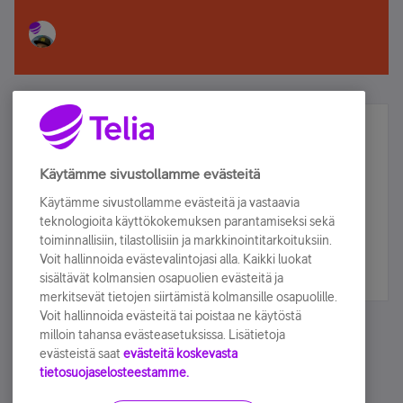
Älä jää paitsi – osallistu ja voita!
Tilaa Telian uutiskirje ja olet mukana arvonnassa.
Käytämme sivustollamme evästeitä
Samalla saat parhaat asiakasedut suoraan
Käytämme sivustollamme evästeitä ja vastaavia
sähköpostiisi.
teknologioita käyttökokemuksen parantamiseksi sekä
toiminnallisiin, tilastollisiin ja markkinointitarkoituksiin.
Voit hallinnoida evästevalintojasi alla. Kaikki luokat
Tilaa nyt
sisältävät kolmansien osapuolien evästeitä ja
merkitsevät tietojen siirtämistä kolmansille osapuolille.
Voit hallinnoida evästeitä tai poistaa ne käytöstä
milloin tahansa evästeasetuksissa. Lisätietoja
evästeistä saat
evästeitä koskevasta
tietosuojaselosteestamme.