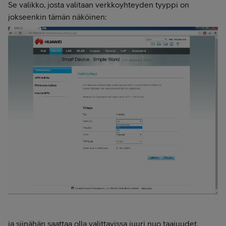
Se valikko, josta valitaan verkkoyhteyden tyyppi on
jokseenkin tämän näköinen:
ja siinähän saattaa olla valittavissa juuri nuo taajuudet,