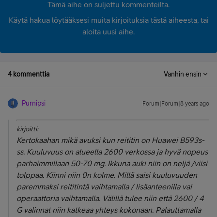
Tämä aihe on suljettu kommenteilta.
Käytä hakua löytääksesi muita kirjoituksia tästä aiheesta, tai
aloita uusi aihe.
4 kommenttia
Vanhin ensin
Purnipsi
Forum|Forum|8 years ago
kirjoitti:
Kertokaahan mikä avuksi kun reititin on Huawei B593s-
ss. Kuuluvuus on alueella 2600 verkossa ja hyvä nopeus
parhaimmillaan 50-70 mg. Ikkuna auki niin on neljä /viisi
tolppaa. Kiinni niin 0n kolme. Millä saisi kuuluvuuden
paremmaksi reititintä vaihtamalla / lisäanteenilla vai
operaattoria vaihtamalla. Välillä tulee niin että 2600 / 4
G valinnat niin katkeaa yhteys kokonaan. Palauttamalla