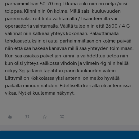
parhaimmillaan 50-70 mg. Ikkuna auki niin on neljä /viisi
tolppaa. Kiinni niin 0n kolme. Millä saisi kuuluvuuden
paremmaksi reititintä vaihtamalla / lisäanteenilla vai
operaattoria vaihtamalla. Välillä tulee niin että 2600 / 4 G
valinnat niin katkeaa yhteys kokonaan. Palauttamalla
tehdasasetuksiin ei auta. parhaimmiillaan on kolme päivää
niin että saa hakeaa kanavaa millä saa yhteyden toimimaan.
Kun saa asiakas palvelijan kiinni ja vaihdetttua tietoa niin
kun olisi yhteys valikossa vihdoin ja viimein 4g niin heillä
näkyy 3g. ja tämä tapahtuu parin kuukauden välein.
Liittymä on Kokkolassa yksi antenni on melko hyvällä
paikalla minuun nähden. Edellisellä kerralla oli antennissa
vikaa. Nyt ei kuulemma näkynyt.