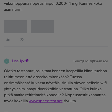
viikonloppuna nopeus hiipui 0.200- 4 mg. Kunnes koko
ajan nurin.
JuhaHyv
Forum|Forum|8 years ago
J
Oletko testannut jos laittaa koneen kaapelilla kiinni tuohon
reitittimeen että eroaako mitenkään? Tuossa
ensimmäisessä kuvassa näyttäisi sinulla olevan heikoin wifi
yhteys esim. naapuriverkkoihin verrattuna. Oliko kuinka
pitkä matka reitittimeltä koneelle? Nopeustestit kannattaa
myös kokeilla
www.speedtest.net
sivuilta.