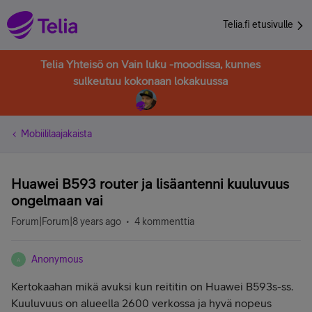
Telia.fi etusivulle
Telia Yhteisö on Vain luku -moodissa, kunnes
sulkeutuu kokonaan lokakuussa
Mobiililaajakaista
Huawei B593 router ja lisäantenni kuuluvuus
ongelmaan vai
Forum|Forum|8 years ago
4 kommenttia
Anonymous
A
Kertokaahan mikä avuksi kun reititin on Huawei B593s-ss.
Kuuluvuus on alueella 2600 verkossa ja hyvä nopeus