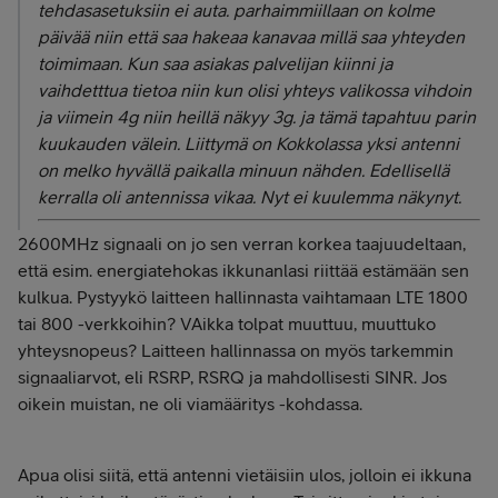
tehdasasetuksiin ei auta. parhaimmiillaan on kolme
päivää niin että saa hakeaa kanavaa millä saa yhteyden
toimimaan. Kun saa asiakas palvelijan kiinni ja
vaihdetttua tietoa niin kun olisi yhteys valikossa vihdoin
ja viimein 4g niin heillä näkyy 3g. ja tämä tapahtuu parin
kuukauden välein. Liittymä on Kokkolassa yksi antenni
on melko hyvällä paikalla minuun nähden. Edellisellä
kerralla oli antennissa vikaa. Nyt ei kuulemma näkynyt.
2600MHz signaali on jo sen verran korkea taajuudeltaan,
että esim. energiatehokas ikkunanlasi riittää estämään sen
kulkua. Pystyykö laitteen hallinnasta vaihtamaan LTE 1800
tai 800 -verkkoihin? VAikka tolpat muuttuu, muuttuko
yhteysnopeus? Laitteen hallinnassa on myös tarkemmin
signaaliarvot, eli RSRP, RSRQ ja mahdollisesti SINR. Jos
oikein muistan, ne oli viamääritys -kohdassa.
Apua olisi siitä, että antenni vietäisiin ulos, jolloin ei ikkuna