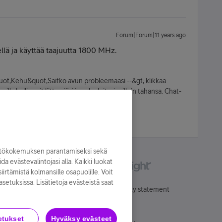
Forum|Forum|11 years ago
ellä ja käyttää taajuutta 1800
MHz
.
quot;Kehu&quot;Saitko avun probleemaasi --&gt; klikkaa
la hallinnoit liittymiäsi ja palveluitasi milloin tahansa. Chat-
yttökokemuksen parantamiseksi sekä
oida evästevalintojasi alla. Kaikki luokat
irtämistä kolmansille osapuolille. Voit
asetuksissa. Lisätietoja evästeistä saat
Käyttöehdot
Accessibility statement
etukset
Hyväksy evästeet