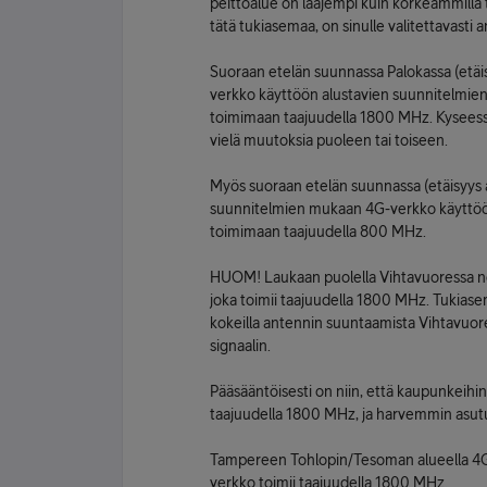
peittoalue on laajempi kuin korkeammilla t
tätä tukiasemaa, on sinulle valitettavasti a
Suoraan etelän suunnassa Palokassa (etäi
verkko käyttöön alustavien suunnitelmien
toimimaan taajuudella 1800 MHz. Kyseessä 
vielä muutoksia puoleen tai toiseen.
Myös suoraan etelän suunnassa (etäisyys a
suunnitelmien mukaan 4G-verkko käyttöö
toimimaan taajuudella 800 MHz.
HUOM! Laukaan puolella Vihtavuoressa noi
joka toimii taajuudella 1800 MHz. Tukiasem
kokeilla antennin suuntaamista Vihtavuore
signaalin.
Pääsääntöisesti on niin, että kaupunkeihi
taajuudella 1800 MHz, ja harvemmin asutui
Tampereen Tohlopin/Tesoman alueella 4G-
verkko toimii taajuudella 1800 MHz.