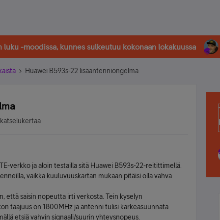
in luku -moodissa, kunnes sulkeutuu kokonaan lokakuussa
kaista
Huawei B593s-22 lisäantenniongelma
elma
 katselukertaa
E-verkko ja aloin testailla sitä Huawei B593s-22-reitittimellä.
enneilla, vaikka kuuluvuuskartan mukaan pitäisi olla vahva
n, että saisin nopeutta irti verkosta. Tein kyselyn
erkon taajuus on 1800MHz ja antenni tulisi karkeasuunnata
mällä etsiä vahvin signaali/suurin yhteysnopeus.