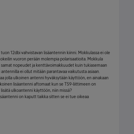
uon 12dbi vahvistavan lisäantennin kiinni. Mokkulassa ei ole
en kokeilin vuoron perään molempia polarisaatioita. Mokkula
toi samat nopeudet ja kenttävoimakkuudet kuin tukiasemaan
 antennilla ei ollut mitään parantavaa vaikutusta asiaan.
aa jolla ulkoinen antenni hyväksytään käyttöön, en ainakaan
lkoinen lisäantenni aftomaat kun se TS9-liittimeen on
lisätä ulkoantenni käyttöön, niin missä?
isäantenni on kaputt taikka sitten se ei tue oikeaa