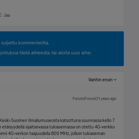
Jaa
suljettu kommenteilta.
ituksia tästä aiheesta, tai aloita uusi aihe.
Vanhin ensin
Forum|Forum|11 years ago
si. Keski-Suomen Ilmailumuseosta katsottuna suunnassa kello 7
in etäisyydellä sijaitsevassa tukiasemassa on otettu 4G-verkko
oimii 4G-verkon taajuudella 800 MHz, jolloin tukiaseman