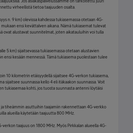
aajuuksilla. Jos asiakaspalvelussamme on tarkoitettu juuri
nnettu virheellistä tietoa taajuuden osalta.
syys n. 9 km) olevissa kahdessa tukiasemassa otetaan 4G-
 mukaan ensi kevättalven aikana. Nämä tukiasemat tulevat
ovat alustavat suunnitelmat, joten aikatauluihin voi tulla
lle 5 km) sijaitsevassa tukiasemassa otetaan alustavien
n ensi kesään mennessä. Tämä tukiasema puolestaan tulee
n 10 kilometrin etäisyydellä sijaitsee 4G-verkon tukiasema,
a sijaitsee suunnassa kello 4 eli itäkaakon suunnassa. Voit
n tukiasemaa kohti, jos tuosta suunnasta antenni löytäisi
n ja tiheämmin asuttuihin taajamiin rakennettaan 4G-verkko
lla alueilla käytetään taajuutta 800 MHz.
verkon taajuus on 1800 MHz. Myös Pirkkalan alueella 4G-