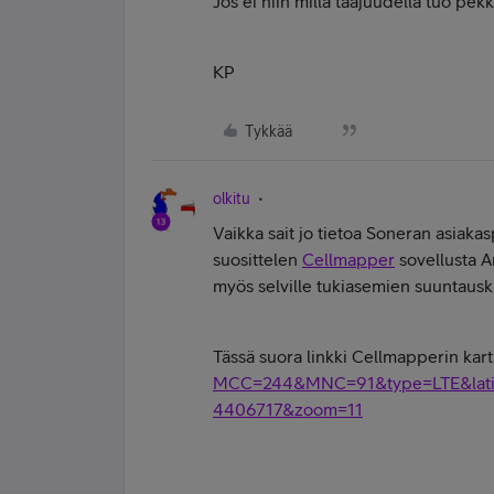
Jos ei niin millä taajuudella tuo pek
KP
Tykkää
olkitu
Vaikka sait jo tietoa Soneran asiakas
suosittelen
Cellmapper
sovellusta A
myös selville tukiasemien suuntausk
Tässä suora linkki Cellmapperin karta
MCC=244&MNC=91&type=LTE&latit
4406717&zoom=11