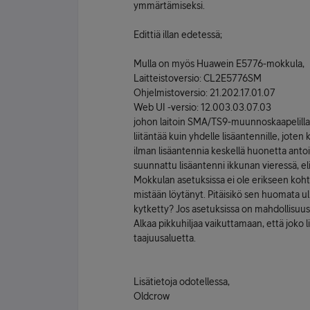
ymmärtämiseksi.
Edittiä illan edetessä;
Mulla on myös Huawein E5776-mokkula,
Laitteistoversio: CL2E5776SM
Ohjelmistoversio: 21.202.17.01.07
Web UI -versio: 12.003.03.07.03
johon laitoin SMA/TS9-muunnoskaapelilla t
liitäntää kuin yhdelle lisäantennille, jot
ilman lisäantennia keskellä huonetta an
suunnattu lisäantenni ikkunan vieressä, eli
Mokkulan asetuksissa ei ole erikseen koht
mistään löytänyt. Pitäisikö sen huomata u
kytketty? Jos asetuksissa on mahdollisuus 
Alkaa pikkuhiljaa vaikuttamaan, että joko l
taajuusaluetta.
Lisätietoja odotellessa,
Oldcrow