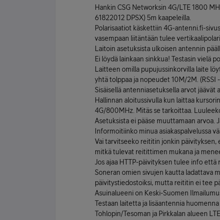
Hankin CSG Networksin 4G/LTE 1800 MHz
61822012 DPSX) 5m kaapeleilla.
Polarisaatiot käskettiin 4G-antenni.fi-siv
vasempaan liitäntään tulee vertikaalipolari
Laitoin asetuksista ulkoisen antennin pää
Ei löydä lainkaan sinkkua! Testasin vielä pola
Laitteen omilla pupujussinkorvilla laite l
yhtä tolppaa ja nopeudet 10M/2M. (RSSI -
Sisäisellä antenniasetuksella arvot jäävät 
Hallinnan aloitussivulla kun laittaa kursor
4G/800MHz. Mitäs se tarkoittaa. Luuleeko
Asetuksista ei pääse muuttamaan arvoa. 
Informoitiinko minua asiakaspalvelussa vä
Vai tarvitseeko reititin jonkin päivitykse
mitkä tulevat reitittimen mukana ja menee
Jos ajaa HTTP-päivityksen tulee info että 
Soneran omien sivujen kautta ladattava man
päivitystiedostoiksi, mutta reititin ei tee pä
Asuinalueeni on Keski-Suomen Ilmailumuseo
Testaan laitetta ja lisäantennia huomenna T
Tohlopin/Tesoman ja Pirkkalan alueen LTE-