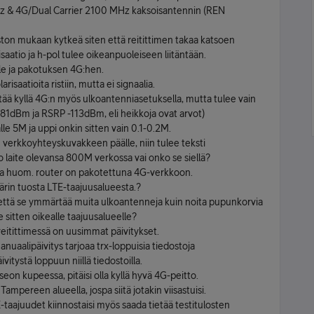
 & 4G/Dual Carrier 2100 MHz kaksoisantennin (REN
uston mukaan kytkeä siten että reitittimen takaa katsoen
saatio ja h-pol tulee oikeanpuoleiseen liitäntään.
lle ja pakotuksen 4G:hen.
risaatioita ristiin, mutta ei signaalia.
öytää kyllä 4G:n myös ulkoantenniasetuksella, mutta tulee vain
81dBm ja RSRP -113dBm, eli heikkoja ovat arvot)
alle 5M ja uppi onkin sitten vain 0.1-0.2M.
in verkkoyhteyskuvakkeen päälle, niin tulee teksti
 laite olevansa 800M verkossa vai onko se siellä?
Ja huom. router on pakotettuna 4G-verkkoon.
ärin tuosta LTE-taajuusalueesta.?
n, että se ymmärtää muita ulkoantenneja kuin noita pupunkorvia
 sitten oikealle taajuusalueelle?
reitittimessä on uusimmat päivitykset.
uaalipäivitys tarjoaa trx-loppuisia tiedostoja
ivitystä loppuun niillä tiedostoilla.
n kupeessa, pitäisi olla kyllä hyvä 4G-peitto.
ampereen alueella, jospa siitä jotakin viisastuisi.
taajuudet kiinnostaisi myös saada tietää testitulosten