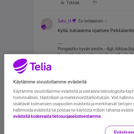
Tykkää
Satu_H
Ex-telialainen
S
Kyllä, tukiasema sijaitsee Pekkalanti
Pongasitko hyvän viestin --&gt; klikkaa &
&quot;Hyväksy ratkaisuksi&quot;Omilla Sivuil
yhteys asiakaspalveluumme 24/7
Tykkää
Käytämme sivustollamme evästeitä
Käytämme sivustollamme evästeitä ja vastaavia teknologioita kä
toiminnallisiin, tilastollisiin ja markkinointitarkoituksiin. Voit hallinn
sisältävät kolmansien osapuolien evästeitä ja merkitsevät tietojen si
hallinnoida evästeitä tai poistaa ne käytöstä milloin tahansa eväste
evästeitä koskevasta tietosuojaselosteestamme.
Evästeas