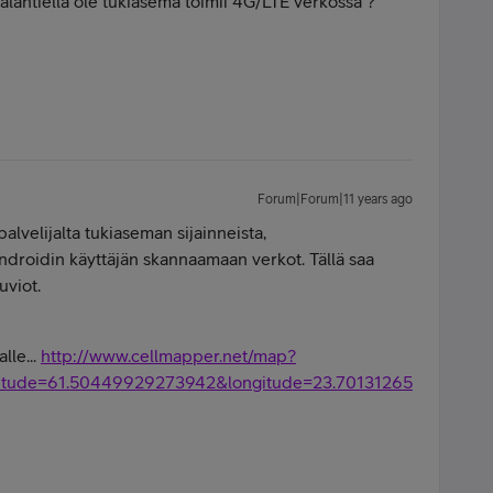
kalantiellä ole tukiasema toimii 4G/LTE verkossa ?
Forum|Forum|11 years ago
palvelijalta tukiaseman sijainneista,
ndroidin käyttäjän skannaamaan verkot. Tällä saa
uviot.
lle...
http://www.cellmapper.net/map?
ude=61.50449929273942&longitude=23.70131265