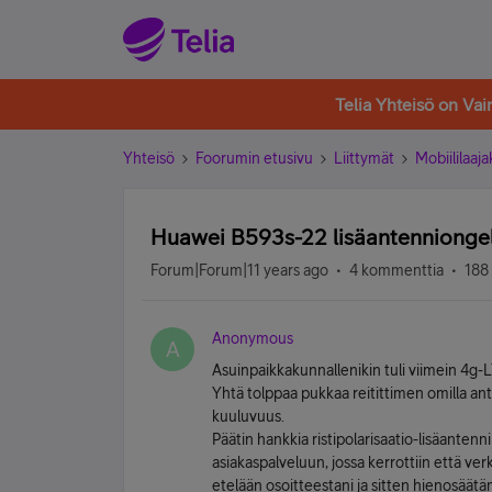
Telia Yhteisö on Va
Yhteisö
Foorumin etusivu
Liittymät
Mobiililaaja
Huawei B593s-22 lisäantenniong
Forum|Forum|11 years ago
4 kommenttia
188
Anonymous
A
Asuinpaikkakunnallenikin tuli viimein 4g-LT
Yhtä tolppaa pukkaa reitittimen omilla ant
kuuluvuus.
Päätin hankkia ristipolarisaatio-lisäantenni
asiakaspalveluun, jossa kerrottiin että v
etelään osoitteestani ja sitten hienosäätä