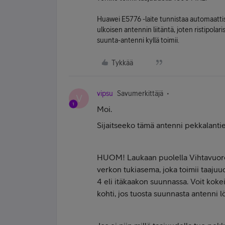
Huawei E5776 -laite tunnistaa automaattise
ulkoisen antennin liitäntä, joten ristipola
suunta-antenni kyllä toimii.
Tykkää
vipsu
Savumerkittäjä
V
Moi.
Sijaitseeko tämä antenni pekkalantie
HUOM! Laukaan puolella Vihtavuoress
verkon tukiasema, joka toimii taaju
4 eli itäkaakon suunnassa. Voit kok
kohti, jos tuosta suunnasta antenni lö