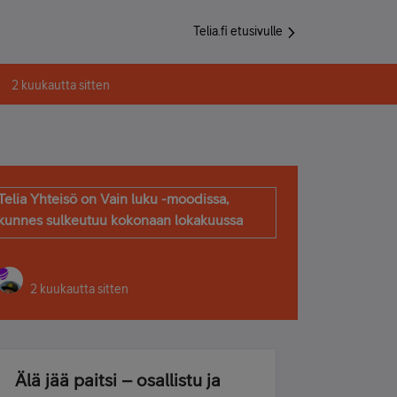
Telia.fi etusivulle
2 kuukautta sitten
Telia Yhteisö on Vain luku -moodissa,
kunnes sulkeutuu kokonaan lokakuussa
2 kuukautta sitten
Älä jää paitsi – osallistu ja