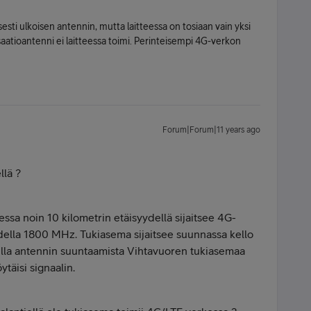
sti ulkoisen antennin, mutta laitteessa on tosiaan vain yksi
risaatioantenni ei laitteessa toimi. Perinteisempi 4G-verkon
Forum|Forum|11 years ago
llä ?
a noin 10 kilometrin etäisyydellä sijaitsee 4G-
udella 1800 MHz. Tukiasema sijaitsee suunnassa kello
eilla antennin suuntaamista Vihtavuoren tukiasemaa
ytäisi signaalin.