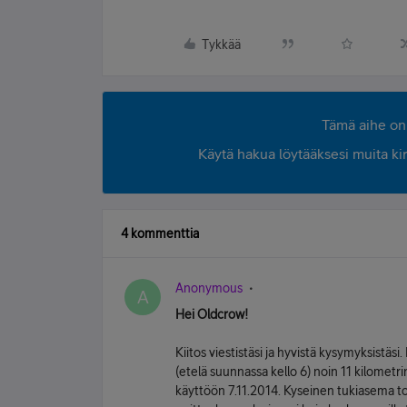
Tykkää
Tämä aihe on 
Käytä hakua löytääksesi muita kirjo
4 kommenttia
Anonymous
A
Hei Oldcrow!
Kiitos viestistäsi ja hyvistä kysymyksistä
(etelä suunnassa kello 6) noin 11 kilometr
käyttöön 7.11.2014. Kyseinen tukiasema t