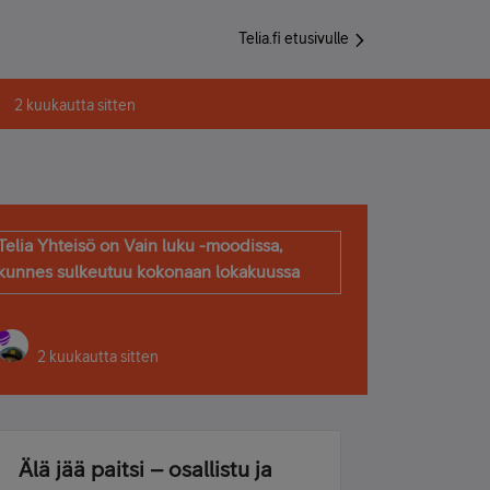
Telia.fi etusivulle
2 kuukautta sitten
Telia Yhteisö on Vain luku -moodissa,
kunnes sulkeutuu kokonaan lokakuussa
2 kuukautta sitten
Älä jää paitsi – osallistu ja