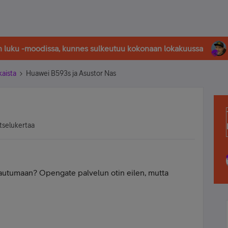
in luku -moodissa, kunnes sulkeutuu kokonaan lokakuussa
kaista
Huawei B593s ja Asustor Nas
tselukertaa
avautumaan? Opengate palvelun otin eilen, mutta