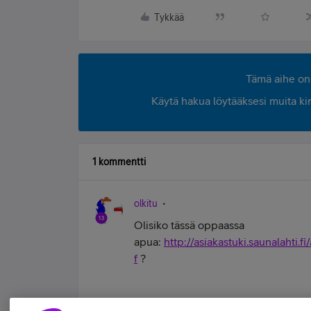
Tykkää
Tämä aihe on 
Käytä hakua löytääksesi muita kirjo
1 kommentti
olkitu
Olisiko tässä oppaassa
apua:
http://asiakastuki.saunalahti
f
?
Varmista että sinulla on Opengate prof