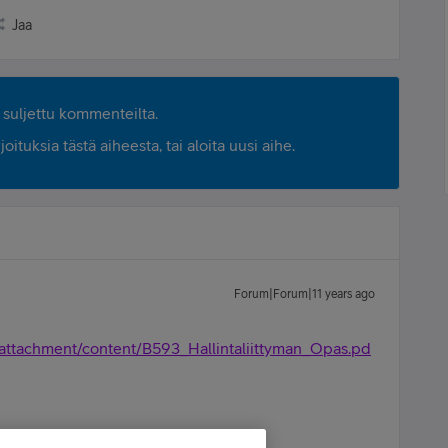
Jaa
suljettu kommenteilta.
ituksia tästä aiheesta, tai aloita uusi aihe.
Forum|Forum|11 years ago
.fi/attachment/content/B593_Hallintaliittyman_Opas.pd
iili käytössä reitittimelläsi.