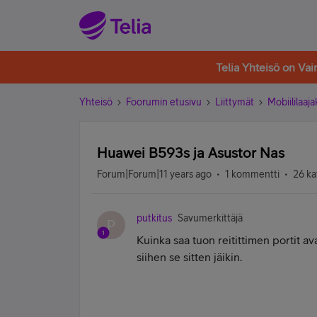
Telia Yhteisö on Va
Yhteisö
Foorumin etusivu
Liittymät
Mobiililaaja
Huawei B593s ja Asustor Nas
Forum|Forum|11 years ago
1 kommentti
26 ka
putkitus
Savumerkittäjä
P
Kuinka saa tuon reitittimen portit 
siihen se sitten jäikin.