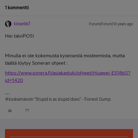
1 kommentti
kiisseli67
Forum|Forum|10 years ago
Hei talviPOS!
Minulla ei ole kokemusta kyseisestä modeemista, mutta
täältä löytyy Soneran ohjeet :
https://www.sonera.fi/asiakastuki/ohjeet/Huawei-E5186S?
id=1420
#koskamävoin "Stupid is as stupid does" - Forrest Gump