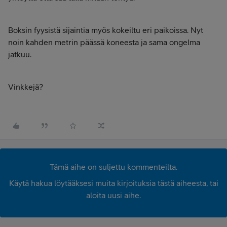
Boksin fyysistä sijaintia myös kokeiltu eri paikoissa. Nyt
noin kahden metrin päässä koneesta ja sama ongelma
jatkuu.
Vinkkejä?
Tämä aihe on suljettu kommenteilta.
Käytä hakua löytääksesi muita kirjoituksia tästä aiheesta, tai
aloita uusi aihe.