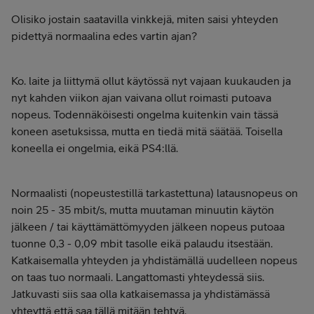
Olisiko jostain saatavilla vinkkejä, miten saisi yhteyden
pidettyä normaalina edes vartin ajan?
Ko. laite ja liittymä ollut käytössä nyt vajaan kuukauden ja
nyt kahden viikon ajan vaivana ollut roimasti putoava
nopeus. Todennäköisesti ongelma kuitenkin vain tässä
koneen asetuksissa, mutta en tiedä mitä säätää. Toisella
koneella ei ongelmia, eikä PS4:llä.
Normaalisti (nopeustestillä tarkastettuna) latausnopeus on
noin 25 - 35 mbit/s, mutta muutaman minuutin käytön
jälkeen / tai käyttämättömyyden jälkeen nopeus putoaa
tuonne 0,3 - 0,09 mbit tasolle eikä palaudu itsestään.
Katkaisemalla yhteyden ja yhdistämällä uudelleen nopeus
on taas tuo normaali. Langattomasti yhteydessä siis.
Jatkuvasti siis saa olla katkaisemassa ja yhdistämässä
yhteyttä että saa tällä mitään tehtyä.