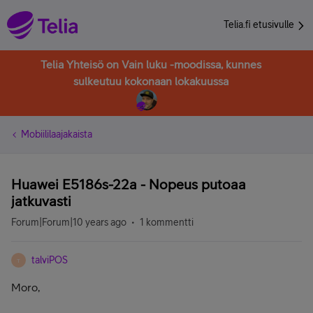
Telia.fi etusivulle
Telia Yhteisö on Vain luku -moodissa, kunnes
sulkeutuu kokonaan lokakuussa
Mobiililaajakaista
Huawei E5186s-22a - Nopeus putoaa
jatkuvasti
Forum|Forum|10 years ago
1 kommentti
talviPOS
T
Moro,