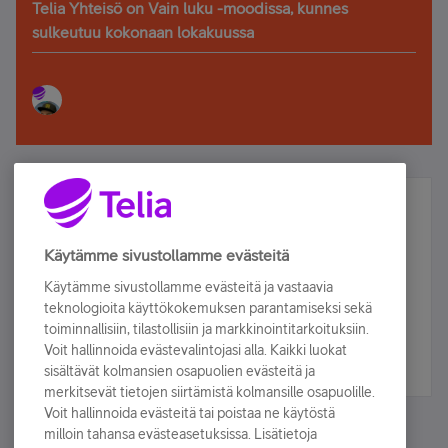
Telia Yhteisö on Vain luku -moodissa, kunnes
sulkeutuu kokonaan lokakuussa
Älä jää paitsi – osallistu ja voita!
Tilaa Telian uutiskirje ja olet mukana arvonnassa.
Käytämme sivustollamme evästeitä
Samalla saat parhaat asiakasedut suoraan
Käytämme sivustollamme evästeitä ja vastaavia
sähköpostiisi.
teknologioita käyttökokemuksen parantamiseksi sekä
toiminnallisiin, tilastollisiin ja markkinointitarkoituksiin.
Voit hallinnoida evästevalintojasi alla. Kaikki luokat
Tilaa nyt
sisältävät kolmansien osapuolien evästeitä ja
merkitsevät tietojen siirtämistä kolmansille osapuolille.
Voit hallinnoida evästeitä tai poistaa ne käytöstä
milloin tahansa evästeasetuksissa. Lisätietoja