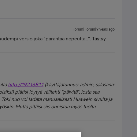
Forum|Forum|9 years ago
i uudempi versio joka "parantaa nopeutta...". Täytyy
ulta
http://192.168.1.1
(käyttäjätunnus: admin, salasana:
ksi) piätisi löytyä välilehti "päivitä", josta saa
e. Toki nuo voi ladata manuaalisesti Huawein sivulta ja
öskin. Mutta pitäisi siis onnistua myös tuolta