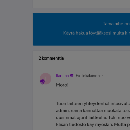
Tämä aihe on 
Käytä hakua löytääksesi muita kirjo
2 kommenttia
IlariLaa
Ex-telialainen
I
Moro!
Tuon laitteen yhteydenhallintasivul
admin, nämä kannattaa muokata toisiksi
uusimmat ajurit laitteelle. Toki nuo 
Elisan tiedosto käy myöskin. Mutta pit