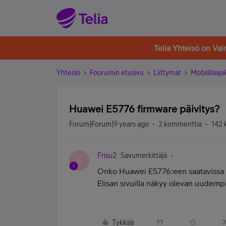
Telia Yhteisö on Va
Yhteisö
Foorumin etusivu
Liittymät
Mobiililaaja
Huawei E5776 firmware päivitys?
Forum|Forum|9 years ago
2 kommenttia
142 
Frisu2
Savumerkittäjä
F
Onko Huawei E5776:een saatavissa 
Elisan sivuilla näkyy olevan uudempi
Tykkää