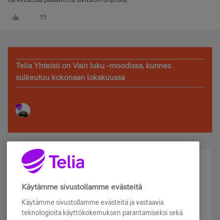
Telia Yhteisö on Vain luku -moodissa, kunnes
sulkeutuu kokonaan lokakuussa
Älä jää paitsi – osallistu ja voita!
Tilaa Telian uutiskirje ja olet mukana arvonnassa.
Käytämme sivustollamme evästeitä
Samalla saat parhaat asiakasedut suoraan
Käytämme sivustollamme evästeitä ja vastaavia
sähköpostiisi.
teknologioita käyttökokemuksen parantamiseksi sekä