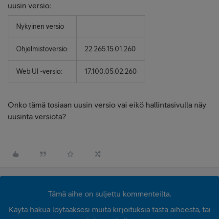
uusin versio:
Nykyinen versio
Ohjelmistoversio:
22.265.15.01.260
Web UI -versio:
17.100.05.02.260
Onko tämä tosiaan uusin versio vai eikö hallintasivulla näy
uusinta versiota?
Tämä aihe on suljettu kommenteilta.
Käytä hakua löytääksesi muita kirjoituksia tästä aiheesta, tai