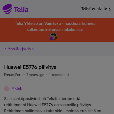
Telia.fi etusivulle
Telia Yhteisö on Vain luku -moodissa, kunnes
sulkeutuu kokonaan lokakuussa
Mobiililaajakaista
Huawei E5776 päivitys
Forum|Forum|7 years ago
1 kommentti
MKtell
M
Sain sähköpostiviestinä Telialta tiedon että
reitittimeeni Huawei E5776 on saatavilla päivitys.
Reitittimen hallintasivu kuitenkin ilmoittaa että siinä on