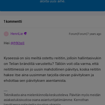
aloita uusi aihe.
1 kommentti
HenriLie
Forum|Forum|7 years ago
H
Hei
@MKtell
Kyseessä on siis meiltä ostettu reititin, jolloin hallintasivukin
on Telian brändillä varustettu? Tällöin voit olla varma, että
reitittimessä on jo uusin mahdollinen päivitys, koska reititin
hakee itse aina uusimman tarjolla olevan päivityksen ja
ehdottaa sen päivityksen asentamista.
Tekniikasta aina mielenkiinnolla keskusteleva. Päivitän myös meidän
asiakastukisivustoa osana asiantuntijatiimiämme. Kerrothan
tarvittaessa palautetta sivuston ohjeista.