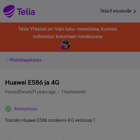
Telia.fi etusivulle
Telia Yhteisö on Vain luku -moodissa, kunnes
sulkeutuu kokonaan lokakuussa
Mobiililaajakaista
Huawei E586 ja 4G
Forum|Forum|11 years ago
1 kommentti
Anonymous
A
Toimiiko Huawei E586 modeemi 4 G verkossa ?