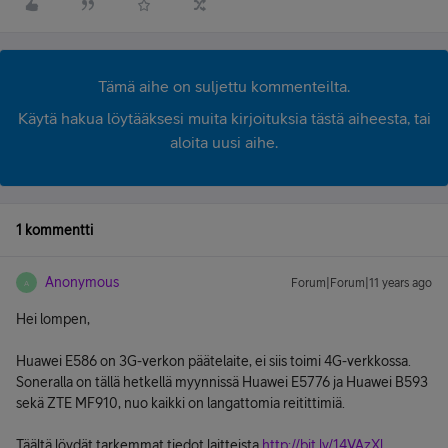
Tämä aihe on suljettu kommenteilta.
Käytä hakua löytääksesi muita kirjoituksia tästä aiheesta, tai
aloita uusi aihe.
1 kommentti
Anonymous
Forum|Forum|11 years ago
A
Hei lompen,
Huawei E586 on 3G-verkon päätelaite, ei siis toimi 4G-verkkossa.
Soneralla on tällä hetkellä myynnissä Huawei E5776 ja Huawei B593
sekä ZTE MF910, nuo kaikki on langattomia reitittimiä.
Täältä löydät tarkemmat tiedot laitteista
http://bit.ly/14VAzXl